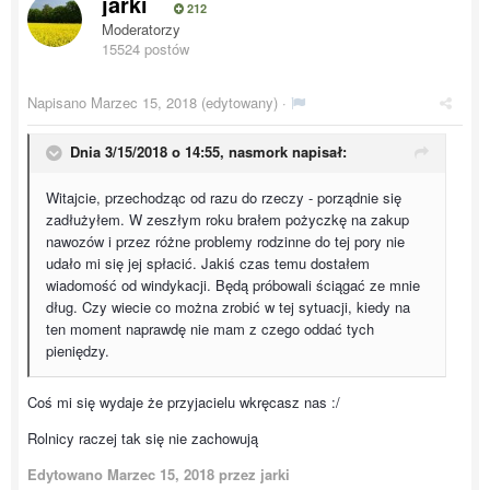
jarki
212
Moderatorzy
15524 postów
Napisano
Marzec 15, 2018
(edytowany) ·
Dnia 3/15/2018 o 14:55,
nasmork
napisał:
Witajcie, przechodząc od razu do rzeczy - porządnie się
zadłużyłem. W zeszłym roku brałem pożyczkę na zakup
nawozów i przez różne problemy rodzinne do tej pory nie
udało mi się jej spłacić. Jakiś czas temu dostałem
wiadomość od windykacji. Będą próbowali ściągać ze mnie
dług. Czy wiecie co można zrobić w tej sytuacji, kiedy na
ten moment naprawdę nie mam z czego oddać tych
pieniędzy.
Coś mi się wydaje że przyjacielu wkręcasz nas :/
Rolnicy raczej tak się nie zachowują
Edytowano
Marzec 15, 2018
przez jarki