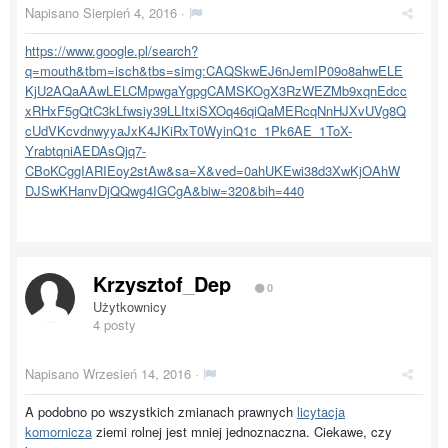
Napisano
Sierpień 4, 2016
·
https://www.google.pl/search?
q=mouth&tbm=isch&tbs=simg:CAQSkwEJ6nJemIP09o8ahwELE
KjU2AQaAAwLELCMpwgaYgpgCAMSKOgX3RzWEZMb9xqnEdcc
xRHxF5gQtC3kLfwsiy39LLItxiSXOq46qiQaMERcqNnHJXvUVg8Q
cUdVKcvdnwyyaJxK4JKiRxT0WyinQ1c_1Pk6AE_1ToX-
YrabtqniAEDAsQjq7-
CBoKCggIARIEoy2stAw&sa=X&ved=0ahUKEwi38d3XwKjOAhW
DJSwKHanvDjQQwg4IGCgA&biw=320&bih=440
Krzysztof_Dep
0
Użytkownicy
4 posty
Napisano
Wrzesień 14, 2016
·
A podobno po wszystkich zmianach prawnych
licytacja
komornicza
ziemi rolnej jest mniej jednoznaczna. Ciekawe, czy