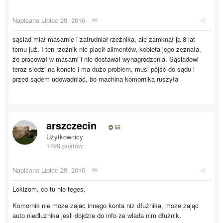
Napisano
Lipiec 28, 2016
·
sąsiad miał masarnie i zatrudniał rzeźnika, ale zamknął ją 8 lat
temu już. I ten rzeźnik nie placił alimentów, kobieta jego zeznała,
że pracował w masarni i nie dostawał wynagrodzenia. Sąsiadowi
teraz siedzi na koncie i ma dużo problem, musi pójść do sądu i
przed sądem udowadniać, bo machina komornika ruszyła
arszczecin
55
Użytkownicy
1499 postów
Napisano
Lipiec 28, 2016
·
Lokizom, co tu nie teges,
Komornik nie moze zajac innego konta niz dłużnika, moze zając
auto niedluznika jesli dojdzie do info ze wlada nim dłużnik.