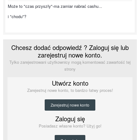
Może to "czas przyszły"-ma zamiar nabrać cashu...
i "chodu"?
Chcesz dodać odpowiedź ? Zaloguj się lub
zarejestruj nowe konto.
Tylko zarejestrowani użytkownicy mogą komentować zawartość tej
strony
Utwórz konto
Zarejestruj nowe konto, to bardzo łatwy proces!
Zarejestruj nowe konto
Zaloguj się
Posiadasz własne konto? Użyj go!