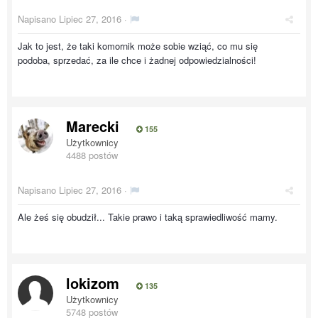
Napisano
Lipiec 27, 2016
·
Jak to jest, że taki komornik może sobie wziąć, co mu się
podoba, sprzedać, za ile chce i żadnej odpowiedzialności!
Marecki
155
Użytkownicy
4488 postów
Napisano
Lipiec 27, 2016
·
Ale żeś się obudził... Takie prawo i taką sprawiedliwość mamy.
lokizom
135
Użytkownicy
5748 postów