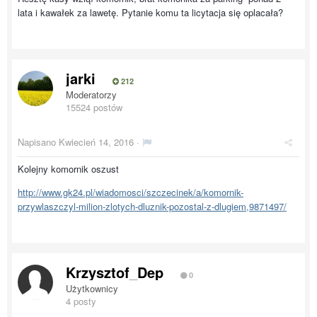
lata i kawałek za lawetę. Pytanie komu ta licytacja się oplacała?
jarki
212
Moderatorzy
15524 postów
Napisano
Kwiecień 14, 2016
·
Kolejny komornik oszust
http://www.gk24.pl/wiadomosci/szczecinek/a/komornik-
przywlaszczyl-milion-zlotych-dluznik-pozostal-z-dlugiem,9871497/
Krzysztof_Dep
0
Użytkownicy
4 posty