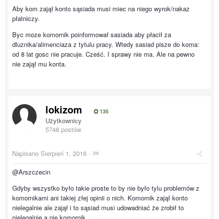
Aby kom zajął konto sąsiada musi miec na niego wyrok/nakaz
płatniczy.
Byc moze komornik poinformował sasiada aby płacił za
dluznika/alimenciaza z tytulu pracy. Wtedy sasiad pisze do koma:
od 8 lat gosc nie pracuje. Cześć. I sprawy nie ma. Ale na pewno
nie zajął mu konta.
lokizom
135
Użytkownicy
5748 postów
Napisano
Sierpień 1, 2016
·
@Arszczecin
Gdyby wszystko było takie proste to by nie było tylu problemów z
komornikami ani takiej złej opinii o nich. Komornik zajął konto
nielegalnie ale zajął i to sąsiad musi udowadniać że zrobił to
nielegalnie a nie komornik