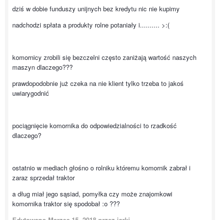
dziś w dobie funduszy unijnych bez kredytu nic nie kupimy
nadchodzi spłata a produkty rolne potaniały i.......... >:(
komornicy zrobili się bezczelni często zaniżają wartość naszych
maszyn dlaczego???
prawdopodobnie już czeka na nie klient tylko trzeba to jakoś
uwiarygodnić
pociągnięcie komornika do odpowiedzialności to rzadkość
dlaczego?
ostatnio w mediach głośno o rolniku któremu komornik zabrał i
zaraz sprzedał traktor
a dług miał jego sąsiad, pomyłka czy może znajomkowi
komornika traktor się spodobał :o ???
Edytowano
Marzec 15, 2018
przez jarki