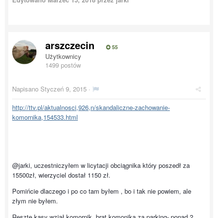
arszczecin
55
Użytkownicy
1499 postów
Napisano
Styczeń 9, 2015
·
http://ttv.pl/aktualnosci,926,n/skandaliczne-zachowanie-
komornika,154533.html
@jarki, uczestniczyłem w licytacji obciągnika który poszedł za
15500zł, wierzyciel dostał 1150 zł.
Pomińcie dlaczego i po co tam byłem , bo i tak nie powiem, ale
złym nie byłem.
Resztę kasy wziął komornik, brat komonika za parking- ponad 2