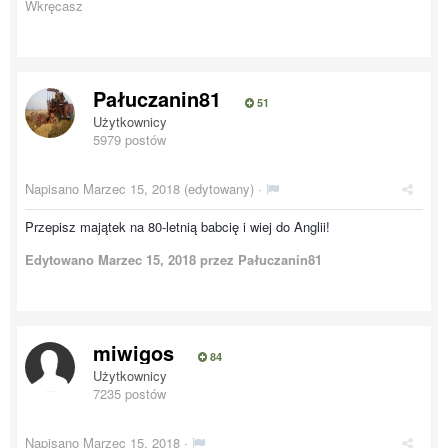
Wkręcasz
Pałuczanin81
51
Użytkownicy
5979 postów
Napisano
Marzec 15, 2018
(edytowany) ·
Przepisz majątek na 80-letnią babcię i wiej do Anglii!
Edytowano
Marzec 15, 2018
przez Pałuczanin81
miwigos
84
Użytkownicy
7235 postów
Napisano
Marzec 15, 2018
·