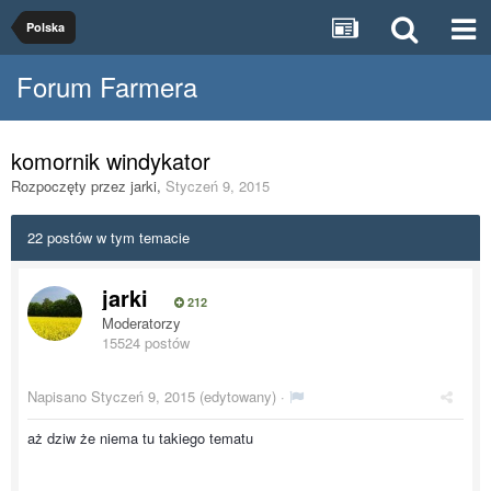
Polska
Forum Farmera
komornik windykator
Rozpoczęty przez
jarki
,
Styczeń 9, 2015
22 postów w tym temacie
jarki
212
Moderatorzy
15524 postów
Napisano
Styczeń 9, 2015
(edytowany) ·
aż dziw że niema tu takiego tematu