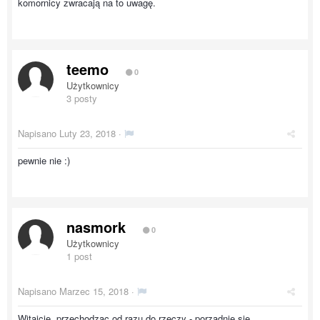
komornicy zwracają na to uwagę.
teemo
0
Użytkownicy
3 posty
Napisano
Luty 23, 2018
·
pewnie nie :)
nasmork
0
Użytkownicy
1 post
Napisano
Marzec 15, 2018
·
Witajcie, przechodząc od razu do rzeczy - porządnie się