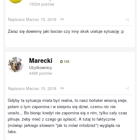
15524 postów
Napisano
Marzec 15, 2018
·
Zaraz się dowiemy jaki bocian czy inny skok uratuje sytuację :p
Marecki
155
Użytkownicy
4488 postów
Napisano
Marzec 15, 2018
·
Gdyby ta sytuacja miała być realna, to nasz bohater wiosną sieje,
potem o tym zapomina i w sierpniu się dziwi, czemu nic nie
urosło... Bo biorąc kredyt nie zapomina się o nim, tylko cały czas
pilnuje, żeby mieć z czego go spłacić. A tutaj to faktycznie
(mówiąc jarkiego słowami "jak to mówi młodzież") wygląda na
fake.