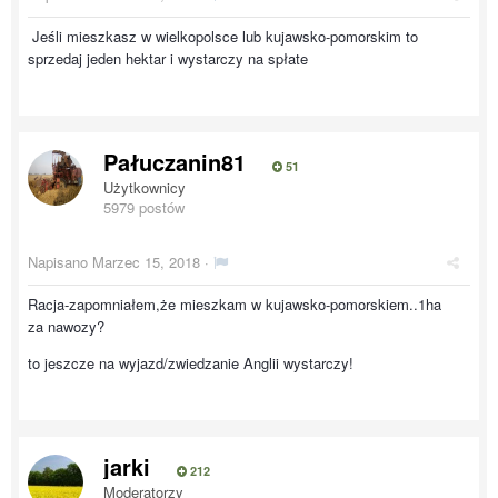
Jeśli mieszkasz w wielkopolsce lub kujawsko-pomorskim to
sprzedaj jeden hektar i wystarczy na spłate
Pałuczanin81
51
Użytkownicy
5979 postów
Napisano
Marzec 15, 2018
·
Racja-zapomniałem,że mieszkam w kujawsko-pomorskiem..1ha
za nawozy?
to jeszcze na wyjazd/zwiedzanie Anglii wystarczy!
jarki
212
Moderatorzy