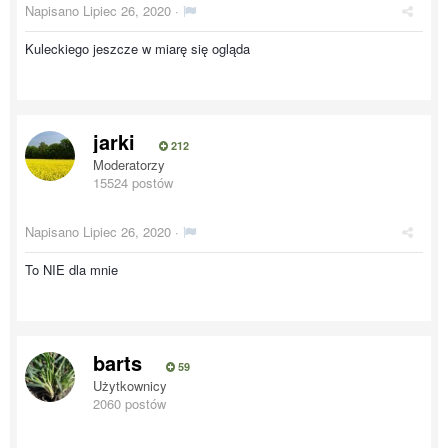
Napisano
Lipiec 26, 2020
·
Kuleckiego jeszcze w miarę się ogląda
jarki
212
Moderatorzy
15524 postów
Napisano
Lipiec 26, 2020
·
To NIE dla mnie
barts
59
Użytkownicy
2060 postów