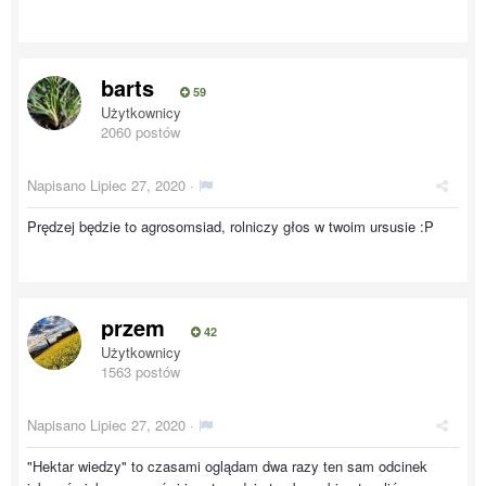
barts
59
Użytkownicy
2060 postów
Napisano
Lipiec 27, 2020
·
Prędzej będzie to agrosomsiad, rolniczy głos w twoim ursusie :P
przem
42
Użytkownicy
1563 postów
Napisano
Lipiec 27, 2020
·
"Hektar wiedzy" to czasami oglądam dwa razy ten sam odcinek