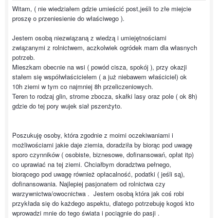
Witam, ( nie wiedziałem gdzie umieścić post,jeśli to złe miejcie
proszę o przeniesienie do właściwego ).
Jestem osobą niezwiązaną z wiedzą i umiejętnościami
związanymi z rolnictwem, aczkolwiek ogródek mam dla własnych
potrzeb.
Mieszkam obecnie na wsi ( powód cisza, spokój ), przy okazji
stałem się współwłaścicielem ( a już niebawem właściciel) ok
10h ziemi w tym co najmniej 8h przeliczeniowych.
Teren to rodzaj glin, strome zbocza, skałki lasy oraz pole ( ok 8h)
gdzie do tej pory wujek siał pszenżyto.
Poszukuję osoby, która zgodnie z moimi oczekiwaniami i
możliwościami jakie daje ziemia, doradziła by biorąc pod uwagę
sporo czynników ( osobiste, biznesowe, dofinansowań, opłat itp)
co uprawiać na tej ziemi. Chciałbym doradztwa pełnego,
biorącego pod uwagę również opłacalność, podatki ( jeśli są),
dofinansowania. Najlepiej pasjonatem od rolnictwa czy
warzywnictwa/owocnictwa . Jestem osobą która jak coś robi
przykłada się do każdego aspektu, dlatego potrzebuję kogoś kto
wprowadzi mnie do tego świata i pociągnie do pasji .