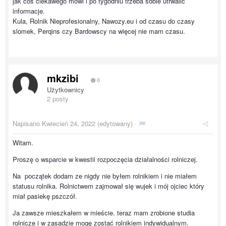
jak coś ciekawego mówi i po tygodniu trzeba sobie utrwalić
informacje.
Kula, Rolnik Nieprofesionalny, Nawozy.eu i od czasu do czasy
slomek, Perqins czy Bardowscy na więcej nie mam czasu.
mkzibi
0
Użytkownicy
2 posty
Napisano
Kwiecień 24, 2022
(edytowany) ·
Witam.
Proszę o wsparcie w kwestii rozpoczęcia działalności rolniczej.
Na początek dodam ze nigdy nie byłem rolnikiem i nie miałem
statusu rolnika. Rolnictwem zajmował się wujek i mój ojciec który
miał pasiekę pszczół.
Ja zawsze mieszkałem w mieście. teraz mam zrobione studia
rolnicze i w zasadzie mogę zostać rolnikiem indywidualnym.