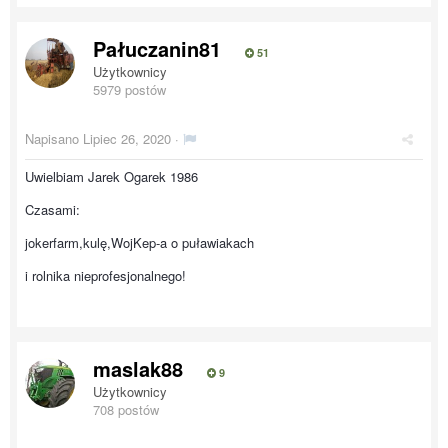
Pałuczanin81
51
Użytkownicy
5979 postów
Napisano
Lipiec 26, 2020
·
Uwielbiam Jarek Ogarek 1986
Czasami:
jokerfarm,kulę,WojKep-a o puławiakach
i rolnika nieprofesjonalnego!
maslak88
9
Użytkownicy
708 postów