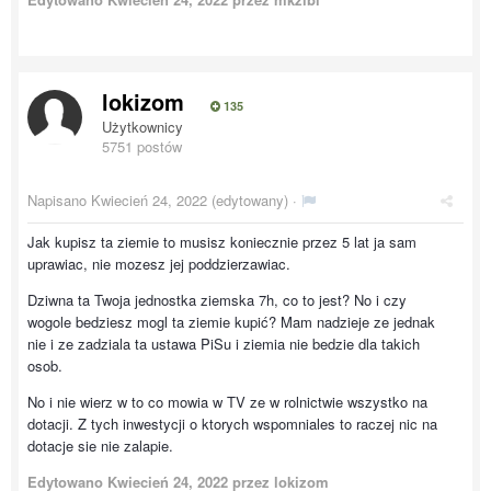
lokizom
135
Użytkownicy
5751 postów
Napisano
Kwiecień 24, 2022
(edytowany) ·
Jak kupisz ta ziemie to musisz koniecznie przez 5 lat ja sam
uprawiac, nie mozesz jej poddzierzawiac.
Dziwna ta Twoja jednostka ziemska 7h, co to jest? No i czy
wogole bedziesz mogl ta ziemie kupić? Mam nadzieje ze jednak
nie i ze zadziala ta ustawa PiSu i ziemia nie bedzie dla takich
osob.
No i nie wierz w to co mowia w TV ze w rolnictwie wszystko na
dotacji. Z tych inwestycji o ktorych wspomniales to raczej nic na
dotacje sie nie zalapie.
Edytowano
Kwiecień 24, 2022
przez lokizom