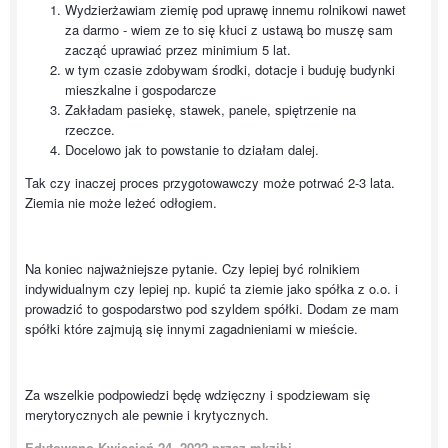
Wydzierżawiam ziemię pod uprawę innemu rolnikowi nawet
za darmo - wiem ze to się kłuci z ustawą bo muszę sam
zacząć uprawiać przez minimium 5 lat.
w tym czasie zdobywam środki, dotacje i buduję budynki
mieszkalne i gospodarcze
Zakładam pasiekę, stawek, panele, spiętrzenie na
rzeczce.
Docelowo jak to powstanie to działam dalej.
Tak czy inaczej proces przygotowawczy może potrwać 2-3 lata.
Ziemia nie może leżeć odłogiem.
Na koniec najważniejsze pytanie. Czy lepiej być rolnikiem
indywidualnym czy lepiej np. kupić ta ziemie jako spółka z o.o. i
prowadzić to gospodarstwo pod szyldem spółki. Dodam ze mam
spółki które zajmują się innymi zagadnieniami w mieście.
Za wszelkie podpowiedzi będę wdzięczny i spodziewam się
merytorycznych ale pewnie i krytycznych.
Edytowano
Kwiecień 24, 2022
przez mkzibi