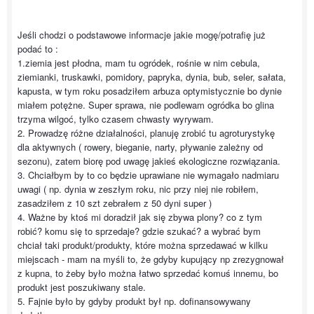
Jeśli chodzi o podstawowe informacje jakie mogę/potrafię już
podać to :
1.ziemia jest płodna, mam tu ogródek, rośnie w nim cebula,
ziemianki, truskawki, pomidory, papryka, dynia, bub, seler, sałata,
kapusta, w tym roku posadziłem arbuza optymistycznie bo dynie
miałem potężne. Super sprawa, nie podlewam ogródka bo glina
trzyma wilgoć, tylko czasem chwasty wyrywam.
2. Prowadzę różne działalności, planuję zrobić tu agroturystykę
dla aktywnych ( rowery, bieganie, narty, pływanie zależny od
sezonu), zatem biorę pod uwagę jakieś ekologiczne rozwiązania.
3. Chciałbym by to co będzie uprawiane nie wymagało nadmiaru
uwagi ( np. dynia w zeszłym roku, nic przy niej nie robiłem,
zasadziłem z 10 szt zebrałem z 50 dyni super )
4. Ważne by ktoś mi doradził jak się zbywa plony? co z tym
robić? komu się to sprzedaje? gdzie szukać? a wybrać bym
chciał taki produkt/produkty, które można sprzedawać w kilku
miejscach - mam na myśli to, że gdyby kupujący np zrezygnował
z kupna, to żeby było można łatwo sprzedać komuś innemu, bo
produkt jest poszukiwany stale.
5. Fajnie było by gdyby produkt był np. dofinansowywany