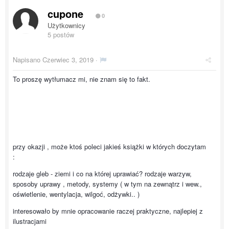
cupone
0
Użytkownicy
5 postów
Napisano
Czerwiec 3, 2019
·
To proszę wytłumacz mi, nie znam się to fakt.
przy okazji , może ktoś poleci jakieś książki w których doczytam
:
rodzaje gleb - ziemi i co na której uprawiać? rodzaje warzyw,
sposoby uprawy , metody, systemy ( w tym na zewnątrz i wew.,
oświetlenie, wentylacja, wilgoć, odżywki.. )
interesowało by mnie opracowanie raczej praktyczne, najlepiej z
ilustracjami