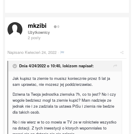
mkzibi
0
Użytkownicy
2 posty
Napisano
Kwiecień 24, 2022
·
Dnia 4/24/2022 o 10:40,
lokizom
napisał:
Jak kupisz ta ziemie to musisz koniecznie przez 5 lat ja
sam uprawiac, nie mozesz jej poddzierzawiac.
Dziwna ta Twoja jednostka ziemska 7h, co to jest? No i czy
wogole bedziesz mogl ta ziemie kupić? Mam nadzieje ze
jednak nie i ze zadziala ta ustawa PiSu i ziemia nie bedzie
dla takich osob.
No i nie wierz w to co mowia w TV ze w rolnictwie wszystko
na dotacji. Z tych inwestycji o ktorych wspomniales to
raczej nic na dotacje sie nie zalapie.