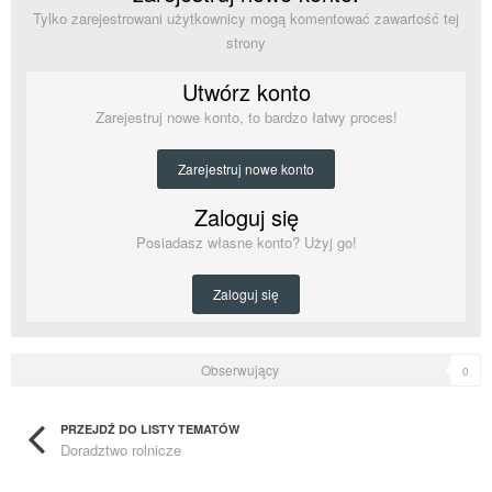
Tylko zarejestrowani użytkownicy mogą komentować zawartość tej
strony
Utwórz konto
Zarejestruj nowe konto, to bardzo łatwy proces!
Zarejestruj nowe konto
Zaloguj się
Posiadasz własne konto? Użyj go!
Zaloguj się
Obserwujący
0
PRZEJDŹ DO LISTY TEMATÓW
Doradztwo rolnicze