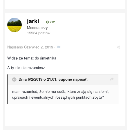
jarki
212
Moderatorzy
15524 postów
Napisano
Czerwiec 2, 2019
·
Widzę że temat do śmietnika
A ty nic nie rozumiesz
Dnia 6/2/2019 o 21:01,
cupone
napisał:
mam rozumieć, że nie ma osób, które znają się na ziemi,
uprawach i ewentualnych rozsądnych punktach zbytu?