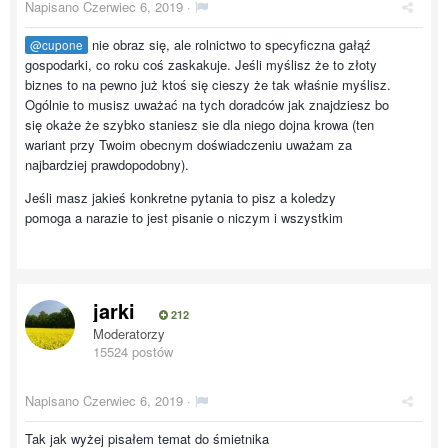
Napisano
Czerwiec 6, 2019
·
nie obraz się, ale rolnictwo to specyficzna gałąź
@cupone
gospodarki, co roku coś zaskakuje. Jeśli myślisz że to złoty
biznes to na pewno już ktoś się cieszy że tak właśnie myślisz.
Ogólnie to musisz uważać na tych doradców jak znajdziesz bo
się okaże że szybko staniesz sie dla niego dojna krowa (ten
wariant przy Twoim obecnym doświadczeniu uważam za
najbardziej prawdopodobny).
Jeśli masz jakieś konkretne pytania to pisz a koledzy
pomoga a narazie to jest pisanie o niczym i wszystkim
jarki
212
Moderatorzy
15524 postów
Napisano
Czerwiec 6, 2019
·
Tak jak wyżej pisałem temat do śmietnika