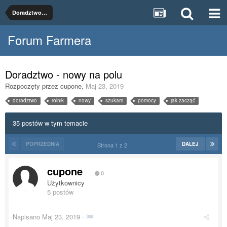
Doradztwo rolnicze
Forum Farmera
Doradztwo - nowy na polu
Rozpoczęty przez
cupone
,
Maj 23, 2019
doradztwo
rolnik
nowy
szukam
pomocy
jak zacząć
35 postów w tym temacie
POPRZEDNIA
DALEJ
Strona 1 z 2
cupone
0
Użytkownicy
5 postów
Napisano
Maj 23, 2019
·