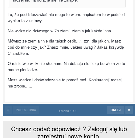
To, że poddzierżawiać nie mogę to wiem. napisałem to w poście i
wynika to z ustawy.
Nie widzę nic dziwnego w 7h ziemi. ziemia jak każda inna.
Mówisz ze ziemia "nie dla takich osób...". tzn. dla jakich. Masz
coś do mnie czy jak? Znasz mnie. Jakies uwagi? Jakaś krzywdę
Ci zrobiłem.
O rolnictwie w Tv nie słucham. Na dotacje nie liczę bo wiem ze to
marne pieniądze.
Masz wiedze i doświadczenie to poradź coś. Konkurencji raczej
nie zrobię......
POPRZEDNIA
DALEJ
Strona 1 z 2
Chcesz dodać odpowiedź ? Zaloguj się lub
zarejestruj nowe konto.