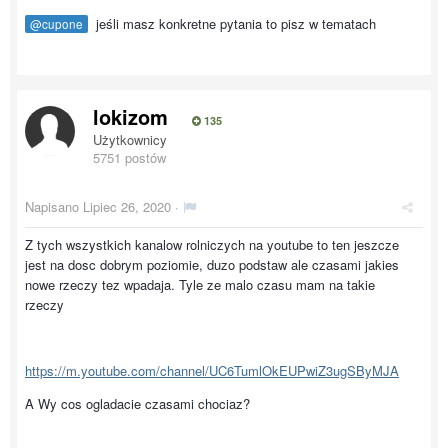
jeśli masz konkretne pytania to pisz w tematach
@cupone
lokizom
135
Użytkownicy
5751 postów
Napisano
Lipiec 26, 2020
·
Z tych wszystkich kanalow rolniczych na youtube to ten jeszcze
jest na dosc dobrym poziomie, duzo podstaw ale czasami jakies
nowe rzeczy tez wpadaja. Tyle ze malo czasu mam na takie
rzeczy
https://m.youtube.com/channel/UC6TumlOkEUPwiZ3ugSByMJA
A Wy cos ogladacie czasami chociaz?