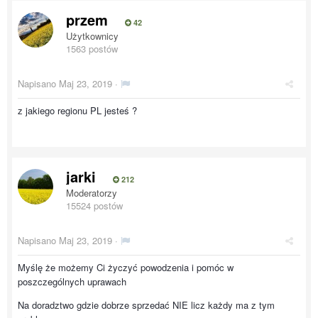
przem
42
Użytkownicy
1563 postów
Napisano
Maj 23, 2019
·
z jakiego regionu PL jesteś ?
jarki
212
Moderatorzy
15524 postów
Napisano
Maj 23, 2019
·
Myślę że możemy Ci życzyć powodzenia i pomóc w
poszczególnych uprawach
Na doradztwo gdzie dobrze sprzedać NIE licz każdy ma z tym