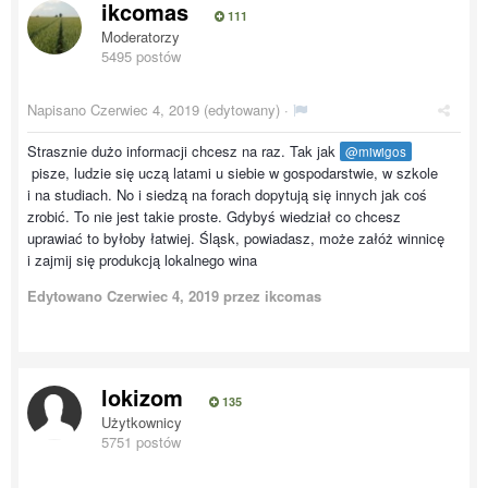
ikcomas
111
Moderatorzy
5495 postów
Napisano
Czerwiec 4, 2019
(edytowany) ·
Strasznie dużo informacji chcesz na raz. Tak jak
@miwigos
pisze, ludzie się uczą latami u siebie w gospodarstwie, w szkole
i na studiach. No i siedzą na forach dopytują się innych jak coś
zrobić. To nie jest takie proste. Gdybyś wiedział co chcesz
uprawiać to byłoby łatwiej. Śląsk, powiadasz, może załóż winnicę
i zajmij się produkcją lokalnego wina
Edytowano
Czerwiec 4, 2019
przez ikcomas
lokizom
135
Użytkownicy
5751 postów