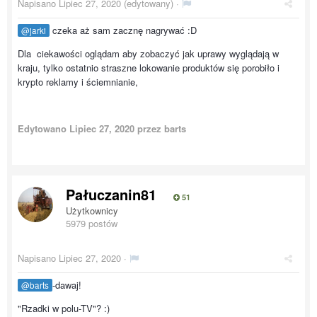
Napisano
Lipiec 27, 2020
(edytowany) ·
czeka aż sam zacznę nagrywać :D
@jarki
Dla ciekawości oglądam aby zobaczyć jak uprawy wyglądają w
kraju, tylko ostatnio straszne lokowanie produktów się porobiło i
krypto reklamy i ściemnianie,
Edytowano
Lipiec 27, 2020
przez barts
Pałuczanin81
51
Użytkownicy
5979 postów
Napisano
Lipiec 27, 2020
·
-dawaj!
@barts
"Rzadki w polu-TV"? :)