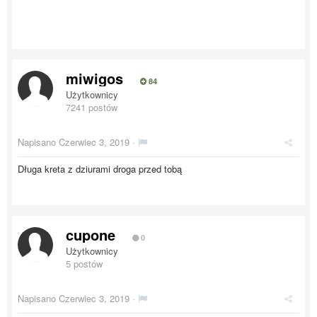
miwigos
84
Użytkownicy
7241 postów
Napisano
Czerwiec 3, 2019
·
Długa kreta z dziurami droga przed tobą
cupone
0
Użytkownicy
5 postów
Napisano
Czerwiec 3, 2019
·