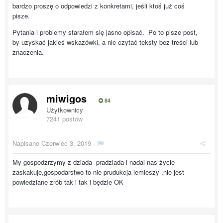
bardzo proszę o odpowiedzi z konkretami, jeśli ktoś już coś
pisze.
Pytania i problemy starałem się jasno opisać. Po to pisze post,
by uzyskać jakieś wskazówki, a nie czytać teksty bez treści lub
znaczenia.
miwigos
84
Użytkownicy
7241 postów
Napisano
Czerwiec 3, 2019
·
My gospodzrzymy z dziada -pradziada i nadal nas życie
zaskakuje,gospodarstwo to nie prudukcja lemieszy ,nie jest
powiedziane zrób tak i tak i będzie OK