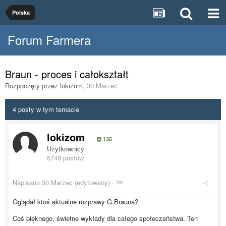
Polska
Forum Farmera
Braun - proces i całokształt
Rozpoczęty przez
lokizom
,
30 Marzec
4 posty w tym temacie
lokizom
135
Użytkownicy
5748 postów
Napisano
30 Marzec
(edytowany) ·
Oglądał ktoś aktualne rozprawy G.Brauna?
Coś pięknego, świetne wykłady dla całego społeczeństwa. Ten