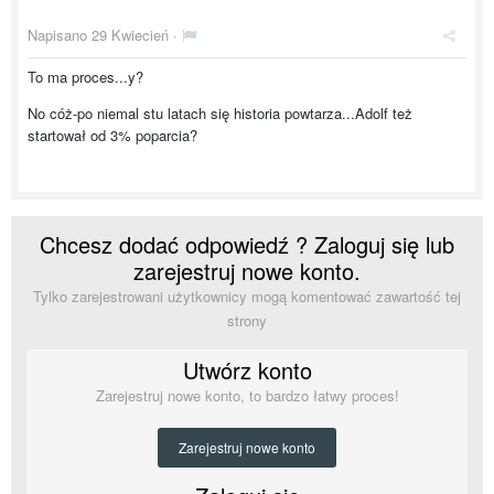
Napisano
29 Kwiecień
·
To ma proces...y?
No cóż-po niemal stu latach się historia powtarza...Adolf też
startował od 3% poparcia?
Chcesz dodać odpowiedź ? Zaloguj się lub
zarejestruj nowe konto.
Tylko zarejestrowani użytkownicy mogą komentować zawartość tej
strony
Utwórz konto
Zarejestruj nowe konto, to bardzo łatwy proces!
Zarejestruj nowe konto