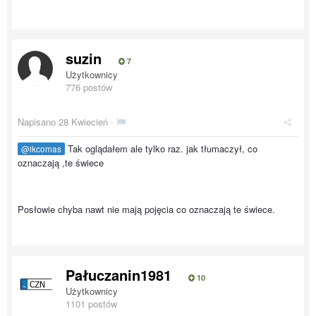
suzin
7
Użytkownicy
776 postów
Napisano
28 Kwiecień
·
Tak oglądałem ale tylko raz. jak tłumaczył, co
@ikcomas
oznaczają ,te świece
Posłowie chyba nawt nie mają pojęcia co oznaczają te świece.
Pałuczanin1981
10
Użytkownicy
1101 postów