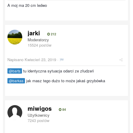
A moj ma 20 cm ledwo
jarki
212
Moderatorzy
15524 postów
Napisano
Kwiecień 23, 2019
·
tu identyczna sytuacja odarci ze złudzeń
@barts
jak masz tego dużo to może jakaś grzybówka
@barkas
miwigos
84
Użytkownicy
7243 postów