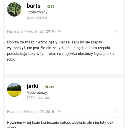
barts
59
Użytkownicy
2060 postów
Napisano
Kwiecień 25, 2019
·
Dobrze że masz niezbyt gęsty inaczej sam by się rzepak
wykończył, nie jest źle ale za tydzień już będzie żółto rzepaki
przeskakują fazy w tym roku, na majówkę niektórzy będą płatka
robić
jarki
212
Moderatorzy
15524 postów
Napisano
Kwiecień 25, 2019
·
Powinien w tej fazie koniecznie całość zacienić ale niestety boki
słabe