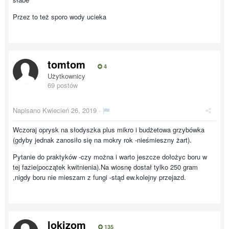
Przez to też sporo wody ucieka
tomtom
4
Użytkownicy
69 postów
Napisano
Kwiecień 26, 2019
·
Wczoraj oprysk na słodyszka plus mikro i budżetowa grzybówka
(gdyby jednak zanosiło się na mokry rok -nieśmieszny żart).
Pytanie do praktyków -czy można i warto jeszcze dołożyc boru w
tej fazie(początek kwitnienia).Na wiosnę dostał tylko 250 gram
,nigdy boru nie mieszam z fungi -stąd ew.kolejny przejazd.
lokizom
135