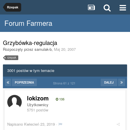
Rzepak
Forum Farmera
Grzybówka-regulacja
Rozpoczęty przez
samulak-b
,
Maj 20, 2007
rzepak
3001 postów w tym temacie
POPRZEDNIA
DALEJ
Strona 61 z 121
lokizom
135
Użytkownicy
5751 postów
Napisano
Kwiecień 23, 2019
·