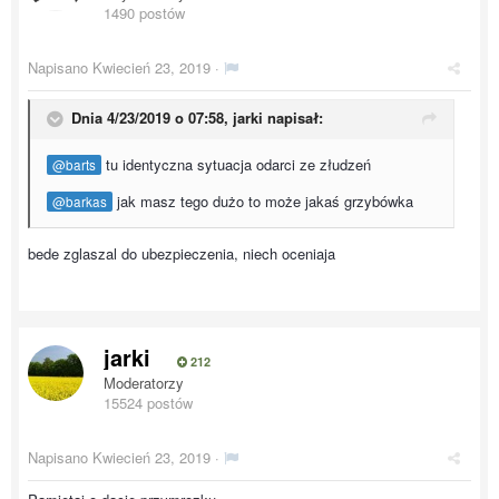
1490 postów
Napisano
Kwiecień 23, 2019
·
Dnia 4/23/2019 o 07:58,
jarki
napisał:
tu identyczna sytuacja odarci ze złudzeń
@barts
jak masz tego dużo to może jakaś grzybówka
@barkas
bede zglaszal do ubezpieczenia, niech oceniaja
jarki
212
Moderatorzy
15524 postów
Napisano
Kwiecień 23, 2019
·