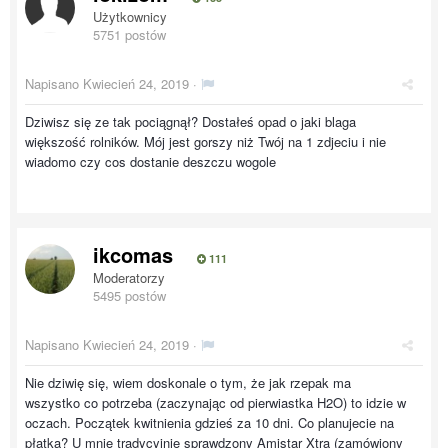
Użytkownicy
5751 postów
Napisano
Kwiecień 24, 2019
·
Dziwisz się ze tak pociągnął? Dostałeś opad o jaki blaga
większość rolników. Mój jest gorszy niż Twój na 1 zdjeciu i nie
wiadomo czy cos dostanie deszczu wogole
ikcomas
111
Moderatorzy
5495 postów
Napisano
Kwiecień 24, 2019
·
Nie dziwię się, wiem doskonale o tym, że jak rzepak ma
wszystko co potrzeba (zaczynając od pierwiastka H2O) to idzie w
oczach. Początek kwitnienia gdzieś za 10 dni. Co planujecie na
płatka? U mnie tradycyjnie sprawdzony Amistar Xtra (zamówiony