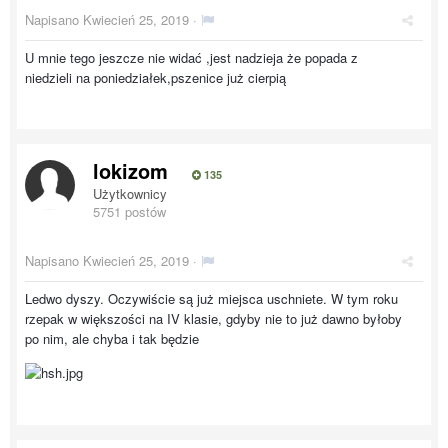
Napisano
Kwiecień 25, 2019
·
U mnie tego jeszcze nie widać ,jest nadzieja że popada z
niedzieli na poniedziałek,pszenice już cierpią
lokizom
135
Użytkownicy
5751 postów
Napisano
Kwiecień 25, 2019
·
Ledwo dyszy. Oczywiście są już miejsca uschniete. W tym roku
rzepak w większości na IV klasie, gdyby nie to już dawno byłoby
po nim, ale chyba i tak będzie