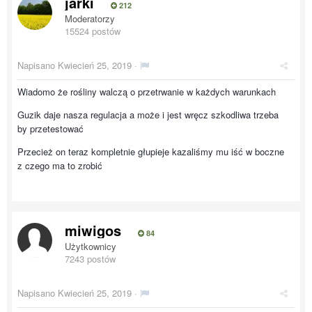
jarki
212
Moderatorzy
15524 postów
Napisano
Kwiecień 25, 2019
·
Wiadomo że rośliny walczą o przetrwanie w każdych warunkach
Guzik daje nasza regulacja a może i jest wręcz szkodliwa trzeba
by przetestować
Przecież on teraz kompletnie głupieje kazaliśmy mu iść w boczne
z czego ma to zrobić
miwigos
84
Użytkownicy
7243 postów
Napisano
Kwiecień 25, 2019
·