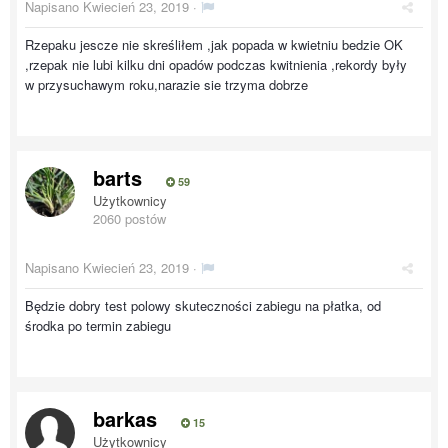
Napisano
Kwiecień 23, 2019
·
Rzepaku jescze nie skreśliłem ,jak popada w kwietniu bedzie OK
,rzepak nie lubi kilku dni opadów podczas kwitnienia ,rekordy były
w przysuchawym roku,narazie sie trzyma dobrze
barts
59
Użytkownicy
2060 postów
Napisano
Kwiecień 23, 2019
·
Będzie dobry test polowy skuteczności zabiegu na płatka, od
środka po termin zabiegu
barkas
15
Użytkownicy