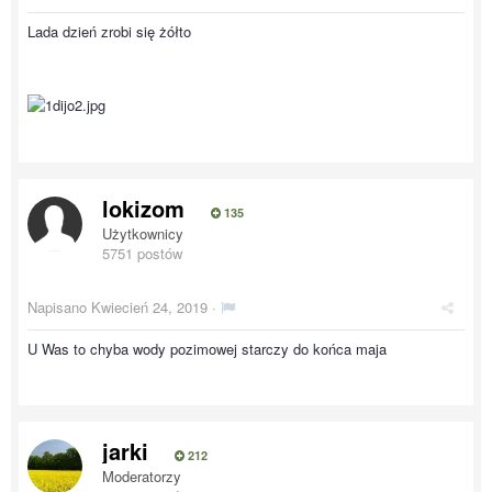
Lada dzień zrobi się żółto
lokizom
135
Użytkownicy
5751 postów
Napisano
Kwiecień 24, 2019
·
U Was to chyba wody pozimowej starczy do końca maja
jarki
212
Moderatorzy