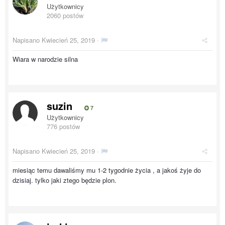
Użytkownicy
2060 postów
Napisano
Kwiecień 25, 2019
·
Wiara w narodzie silna
suzin
7
Użytkownicy
776 postów
Napisano
Kwiecień 25, 2019
·
miesiąc temu dawaliśmy mu 1-2 tygodnie życia , a jakoś żyje do
dzisiaj. tylko jaki ztego będzie plon.