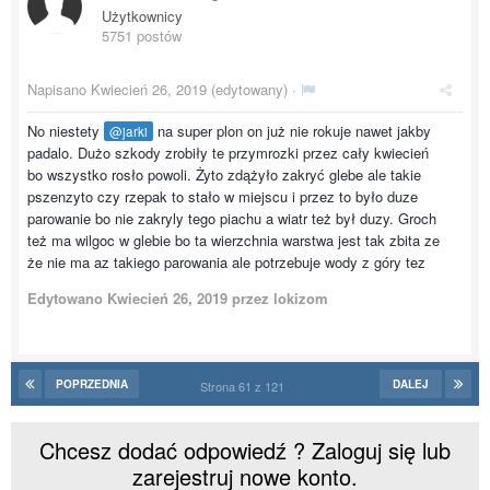
Użytkownicy
5751 postów
Napisano
Kwiecień 26, 2019
(edytowany) ·
No niestety
na super plon on już nie rokuje nawet jakby
@jarki
padalo. Dużo szkody zrobiły te przymrozki przez cały kwiecień
bo wszystko rosło powoli. Żyto zdążyło zakryć glebe ale takie
pszenzyto czy rzepak to stało w miejscu i przez to było duze
parowanie bo nie zakryly tego piachu a wiatr też był duzy. Groch
też ma wilgoc w glebie bo ta wierzchnia warstwa jest tak zbita ze
że nie ma az takiego parowania ale potrzebuje wody z góry tez
Edytowano
Kwiecień 26, 2019
przez lokizom
POPRZEDNIA
DALEJ
Strona 61 z 121
Chcesz dodać odpowiedź ? Zaloguj się lub
zarejestruj nowe konto.