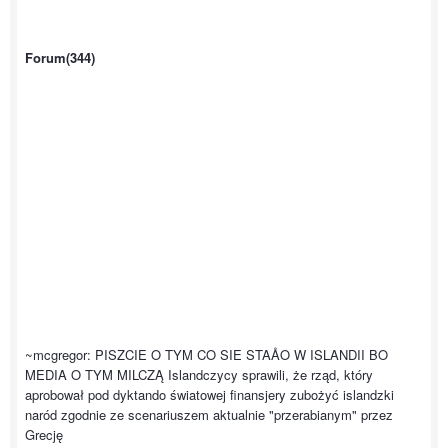
Forum(344)
~mcgregor: PISZCIE O TYM CO SIE STAÅO W ISLANDII BO
MEDIA O TYM MILCZĄ Islandczycy sprawili, że rząd, który
aprobował pod dyktando światowej finansjery zubożyć islandzki
naród zgodnie ze scenariuszem aktualnie "przerabianym" przez
Grecję