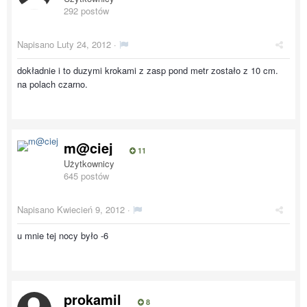
292 postów
Napisano
Luty 24, 2012
·
dokładnie i to duzymi krokami z zasp pond metr zostało z 10 cm.
na polach czarno.
m@ciej
11
Użytkownicy
645 postów
Napisano
Kwiecień 9, 2012
·
u mnie tej nocy było -6
prokamil
8