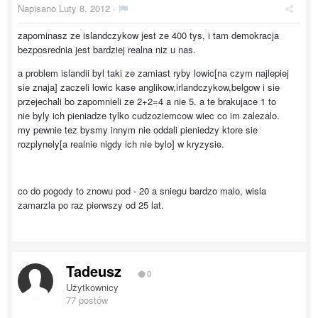
Napisano
Luty 8, 2012
·
zapominasz ze islandczykow jest ze 400 tys, i tam demokracja
bezposrednia jest bardziej realna niz u nas.
a problem islandii byl taki ze zamiast ryby lowic[na czym najlepiej
sie znaja] zaczeli lowic kase anglikow,irlandczykow,belgow i sie
przejechali bo zapomnieli ze 2+2=4 a nie 5. a te brakujace 1 to
nie byly ich pieniadze tylko cudzoziemcow wiec co im zalezalo.
my pewnie tez bysmy innym nie oddali pieniedzy ktore sie
rozplynely[a realnie nigdy ich nie bylo] w kryzysie.
co do pogody to znowu pod - 20 a sniegu bardzo malo, wisla
zamarzla po raz pierwszy od 25 lat.
Tadeusz
0
Użytkownicy
77 postów