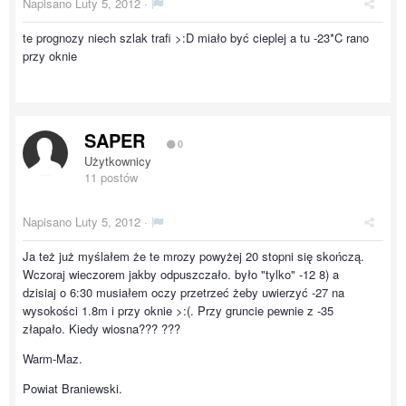
Napisano
Luty 5, 2012
·
te prognozy niech szlak trafi >:D miało być cieplej a tu -23*C rano
przy oknie
SAPER
0
Użytkownicy
11 postów
Napisano
Luty 5, 2012
·
Ja też już myślałem że te mrozy powyżej 20 stopni się skończą.
Wczoraj wieczorem jakby odpuszczało. było "tylko" -12 8) a
dzisiaj o 6:30 musiałem oczy przetrzeć żeby uwierzyć -27 na
wysokości 1.8m i przy oknie >:(. Przy gruncie pewnie z -35
złapało. Kiedy wiosna??? ???
Warm-Maz.
Powiat Braniewski.