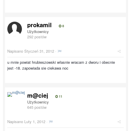
prokamil
8
Użytkownicy
292 postów
Napisano
Styczeń 31, 2012
·
u mnie powiat hrubieszowski własnie wracam z dworu i obecnie
jest -18. zapowiada sie ciekawa noc
m@ciej
11
Użytkownicy
645 postów
Napisano
Luty 1, 2012
·