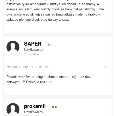
oszustwo tylko amerykanski kryzys ich dopadl, a ze mamy w
europie socjalizm wiec kazdy mysli ze bank byl panstwowy i mial
gwarancje wiec silniejszy sasiad [anglia]kaze malemu kraikowi
splacac nie jego dlugi. ciag dalszy znasz.
SAPER
0
Użytkownicy
11 postów
Napisano
Luty 10, 2012
·
Powrót mrozów po "dlugim okresie ciepła (-10)" - aż dwu
dniowym. :P Dzisiaj o 6:30 -25.
prokamil
8
Użytkownicy