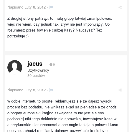
Napisano
Luty 8, 2012
·
Z drugiej strony patrząc, to małą grupę łatwiej zmanipulować,
więc nie wiem, czy jednak taki zryw nie jest imponujący. Co
rozumiesz przez łowienie cudzej kasy? Nauczysz? Też
potrzebuję ;)
jacus
0
Użytkownicy
30 postów
Napisano
Luty 8, 2012
·
w dobie internetu to proste. reklamujesz sie ze dajesz wysoki
procent bez podatku, nie wnikasz skad sa pieniadze a ze chodzi
o bogaty europejski kraj[no szwajcaria to nie jest,ale cos
podobnie] nikt tego dokladnie nie sprawdza, inwestujesz kase w
amerykanskie nieruchomosci a one nagle tanieja o polowe i kasa
poplynela-chodzi o miliardy dolarow, oczywiscie to nie bylo