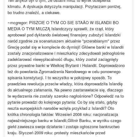
Ten artykuł był o tym, że ostatni mróz to wynik ocieplenia
klimatu. A dyskusja dotyczyła manipulacji. Przytaczam poniżej,
bo trudno znaleźć, a ciekawe.
~mcgregor: PISZCIE O TYM CO SIE STAÅO W ISLANDII BO
MEDIA O TYM MILCZĄ Islandczycy sprawili, że rząd, który
aprobował pod dyktando światowej finansjery zubożyć islandzki
naród zgodnie ze scenariuszem aktualnie "przerabianym" przez
Grecję podał się w komplecie do dymisji! Główne banki w Islandii
zostały znacjonalizowane i mieszkańcy zdecydowali jednogłośnie
zadeklarować niewypłacalność długu, który został zaciągnięty
przez prywatne banki w Wielkiej Brytanii i Holandii. Doprowadzono
też do powołania Zgromadzenia Narodowego w celu ponownego
spisania konstytucji. I to wszystko w pokojowy sposób. To
prawdziwa rewolucja przeciw władzy, która doprowadziła Islandię
do aktualnego załamania. Na pewno zastanawiacie się, dlaczego
te wydarzenia nie zostały szeroko nagłośnione? Odpowiedź na to
pytanie prowadzi do kolejnego pytania: Co by się stało, gdyby
reszta europejskich narodów wzięła przykład z Islandii? Oto
krótka chronologia faktów: Wrzesień 2008 roku: nacjonalizacja
najważniejszego banku w Islandii,Glitnir Banku, w wyniku czego
giełd zawiesza swoje działanie i zostaje ogłoszone bankructwo
kraju. Styczeń 2009 roku: protesty mieszkańców przed