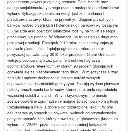
parlamentem powodują dymisję premiera Geira Haarde oraz
całego socjaldemokratycznego rządu,a następnie przedterminowe
wybory. Sytuacja ekonomiczna wciąż jest zła i parlament
przedstawia ustawę, która ma prywatnym długiem prywatnych
banków (wobec brytyjskich i holenderskich banków) wynoszącym
3,5 miliarda euro obarczyć islandzkie rodziny na 15 lat ze stopą
procentową 5,5 procent. W odpowiedzi na to następuje drugi etap
pokojowej rewolucji. Początek 2010 roku: mieszkańcy zajmują
ponownie place i ulice, żądając ogłoszenia referendum w
powyższej sprawie. Luty 2010 roku: prezydent Olafur Grimsson
wetuje proponowaną przez parlament ustawę i ogłasza
ogólnonarodowe referendum, w którym 93 procent głosujących
opowiada się za niespłacaniem tego długu. W międzyczasie rząd
zarządził sądowe dochodzenia mające ustalić winnych
doprowadzenia do zaistniałego kryzysu. Zostają wydane pierwsze
nakazy aresztowania bankowców, którzy przezornie odpowiednio
wcześniej uciekli z Islandii. W tym kryzysowym momencie
zostaje powołane zgromadzenie mające spisać nową konstytucję
uwzględniającą nauki z dopiero co "przerobionej lekcji". W tym
celu zostaje wybranych 25 obywateli wolnych od przynależności
partyjnej spośród 522, którzy stawili się na głosowanie (kryterium
wyboru tej "25â€³ - poza nieposiadaniem żadnej książeczki
partyjnej - była pełnoletniość oraz przedstawienie 30 podpisów