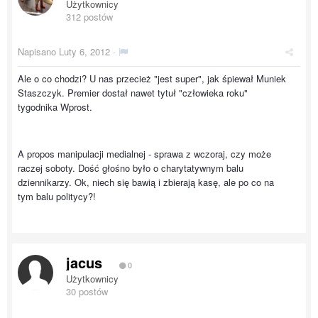
Użytkownicy
312 postów
Napisano
Luty 6, 2012
·
Ale o co chodzi? U nas przecież "jest super", jak śpiewał Muniek
Staszczyk. Premier dostał nawet tytuł "człowieka roku"
tygodnika Wprost.
A propos manipulacji medialnej - sprawa z wczoraj, czy może
raczej soboty. Dość głośno było o charytatywnym balu
dziennikarzy. Ok, niech się bawią i zbierają kasę, ale po co na
tym balu politycy?!
jacus
0
Użytkownicy
30 postów