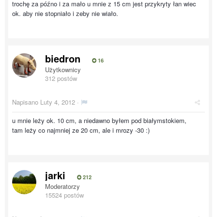
trochę za późno i za mało u mnie z 15 cm jest przykryty łan wiec
ok. aby nie stopniało i zeby nie wiało.
biedron
16
Użytkownicy
312 postów
Napisano
Luty 4, 2012
·
u mnie leży ok. 10 cm, a niedawno byłem pod białymstokiem,
tam leży co najmniej ze 20 cm, ale i mrozy -30 :)
jarki
212
Moderatorzy
15524 postów