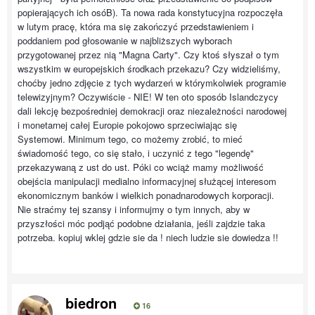
popierających ich osóB). Ta nowa rada konstytucyjna rozpoczęła
w lutym pracę, która ma się zakończyć przedstawieniem i
poddaniem pod głosowanie w najbliższych wyborach
przygotowanej przez nią "Magna Carty". Czy ktoś słyszał o tym
wszystkim w europejskich środkach przekazu? Czy widzieliśmy,
choćby jedno zdjęcie z tych wydarzeń w którymkolwiek programie
telewizyjnym? Oczywiście - NIE! W ten oto sposób Islandczycy
dali lekcję bezpośredniej demokracji oraz niezależności narodowej
i monetarnej całej Europie pokojowo sprzeciwiając się
Systemowi. Minimum tego, co możemy zrobić, to mieć
świadomość tego, co się stało, i uczynić z tego "legendę"
przekazywaną z ust do ust. Póki co wciąż mamy możliwość
obejścia manipulacji medialno informacyjnej służącej interesom
ekonomicznym banków i wielkich ponadnarodowych korporacji.
Nie straćmy tej szansy i informujmy o tym innych, aby w
przyszłości móc podjąć podobne działania, jeśli zajdzie taka
potrzeba. kopiuj wklej gdzie sie da ! niech ludzie sie dowiedza !!
biedron
16