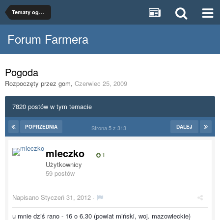
Tematy ogólne
Forum Farmera
Pogoda
Rozpoczęty przez
gom
,
Czerwiec 25, 2009
7820 postów w tym temacie
POPRZEDNIA
DALEJ
Strona 5 z 313
mleczko
1
Użytkownicy
59 postów
Napisano
Styczeń 31, 2012
·
u mnie dziś rano - 16 o 6.30 (powiat miński, woj. mazowieckie)