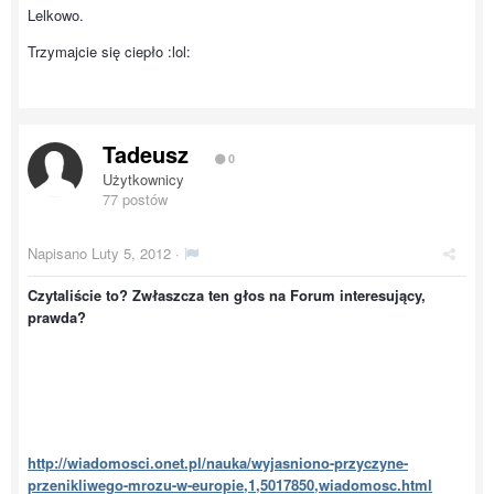
Lelkowo.
Trzymajcie się ciepło :lol:
Tadeusz
0
Użytkownicy
77 postów
Napisano
Luty 5, 2012
·
Czytaliście to? Zwłaszcza ten głos na Forum interesujący,
prawda?
http://wiadomosci.onet.pl/nauka/wyjasniono-przyczyne-
przenikliwego-mrozu-w-europie,1,5017850,wiadomosc.html