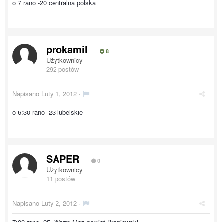
o 7 rano -20 centralna polska
prokamil
8
Użytkownicy
292 postów
Napisano
Luty 1, 2012
·
o 6:30 rano -23 lubelskie
SAPER
0
Użytkownicy
11 postów
Napisano
Luty 2, 2012
·
7:00 rano -25. Warm-Maz powiat Braniewski