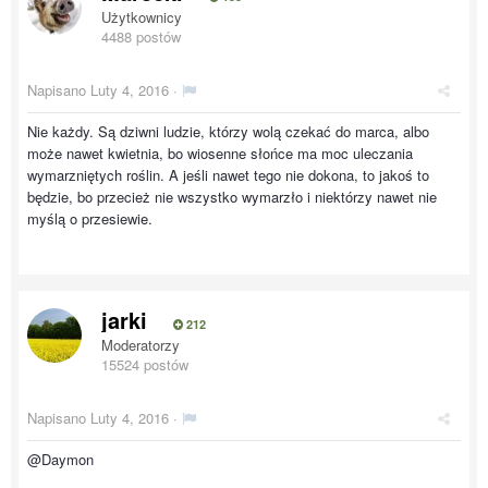
Użytkownicy
4488 postów
Napisano
Luty 4, 2016
·
Nie każdy. Są dziwni ludzie, którzy wolą czekać do marca, albo
może nawet kwietnia, bo wiosenne słońce ma moc uleczania
wymarzniętych roślin. A jeśli nawet tego nie dokona, to jakoś to
będzie, bo przecież nie wszystko wymarzło i niektórzy nawet nie
myślą o przesiewie.
jarki
212
Moderatorzy
15524 postów
Napisano
Luty 4, 2016
·
@Daymon