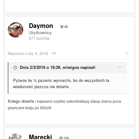
Daymon
46
Użytkownicy
877 postów
Napisano
Luty 4, 2016
·
Dnia 2/3/2016 o 18:39, miwigos napisał:
Pytanie ile % pszenic wymarzło, bo do wszystkich ta
wiadomość jeszcze nie dotarła
Kolego dotarła
i napewno szybko zakontraktują zakup ziarna poza
granicami kraju po 600zł/t
Marecki
155