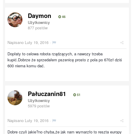
Daymon
46
Użytkownicy
877 postów
Napisano
Luty 19, 2016
·
Dopłaty to celowa robota rządzących, a nawozy trzeba
kupić.Dobrze że sprzedałem pszenicę prosto z pola po 670zł dziś
600 niema komu dać.
Pałuczanin81
51
Użytkownicy
5979 postów
Napisano
Luty 19, 2016
·
Dobre czyli jakie?no chyba,że jak nam wymarzło to reszta europy