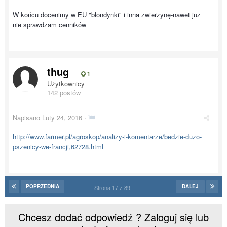
W końcu docenimy w EU "blondynki" i inna zwierzynę-nawet juz
nie sprawdzam cenników
thug
1
Użytkownicy
142 postów
Napisano
Luty 24, 2016
·
http://www.farmer.pl/agroskop/analizy-i-komentarze/bedzie-duzo-
pszenicy-we-francji,62728.html
POPRZEDNIA
DALEJ
Strona 17 z 89
Chcesz dodać odpowiedź ? Zaloguj się lub