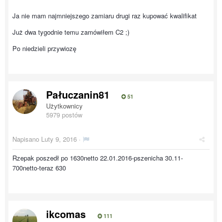
Ja nie mam najmniejszego zamiaru drugi raz kupować kwalifikat
Już dwa tygodnie temu zamówiłem C2 ;)
Po niedzieli przywiozę
Pałuczanin81
51
Użytkownicy
5979 postów
Napisano
Luty 9, 2016
·
Rzepak poszedł po 1630netto 22.01.2016-pszenicha 30.11-
700netto-teraz 630
ikcomas
111