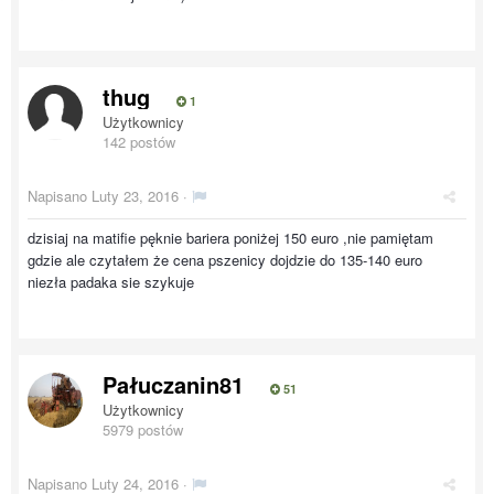
thug
1
Użytkownicy
142 postów
Napisano
Luty 23, 2016
·
dzisiaj na matifie pęknie bariera poniżej 150 euro ,nie pamiętam
gdzie ale czytałem że cena pszenicy dojdzie do 135-140 euro
niezła padaka sie szykuje
Pałuczanin81
51
Użytkownicy
5979 postów
Napisano
Luty 24, 2016
·