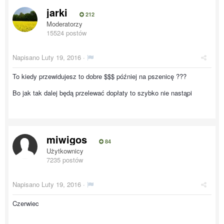
jarki
212
Moderatorzy
15524 postów
Napisano
Luty 19, 2016
·
To kiedy przewidujesz to dobre $$$ później na pszenicę ???
Bo jak tak dalej będą przelewać dopłaty to szybko nie nastąpi
miwigos
84
Użytkownicy
7235 postów
Napisano
Luty 19, 2016
·
Czerwiec