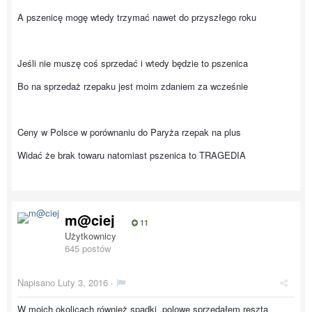
A pszenicę mogę wtedy trzymać nawet do przyszłego roku
Jeśli nie muszę coś sprzedać i wtedy będzie to pszenica
Bo na sprzedaż rzepaku jest moim zdaniem za wcześnie
Ceny w Polsce w porównaniu do Paryża rzepak na plus
Widać że brak towaru natomiast pszenica to TRAGEDIA
m@ciej
11
Użytkownicy
645 postów
Napisano
Luty 3, 2016
·
W moich okolicach również spadki ,polowe sprzedałem reszta