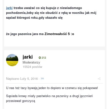
jarki
trzeba uważać co się kupuje z niewiadomego
pochodzenia,żeby się nie obudzić z ręką w nocniku jak mój
sąsiad któregoś roku,gdy okazało się
że jego pszenica jara ma
Zimotrwałość 5 :o
jarki
212
Moderatorzy
15524 postów
Napisano
Luty 5, 2016
·
U nas też tacy bywają jeden to dopiero w czerwcu się pokapował
Sąsiada krowy miały pastwisko na pszenicy a drugi jęczmień
przesiewał gorczycą