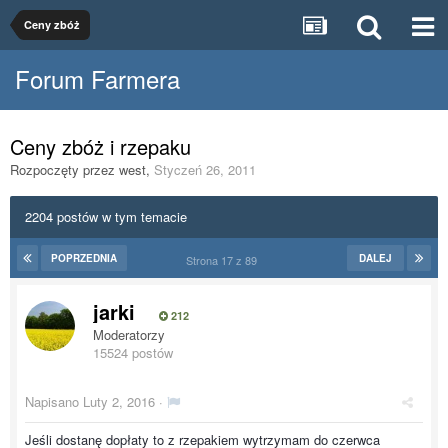
Ceny zbóż
Forum Farmera
Ceny zbóż i rzepaku
Rozpoczęty przez
west
,
Styczeń 26, 2011
2204 postów w tym temacie
POPRZEDNIA
DALEJ
Strona 17 z 89
jarki
212
Moderatorzy
15524 postów
Napisano
Luty 2, 2016
·
Jeśli dostanę dopłaty to z rzepakiem wytrzymam do czerwca