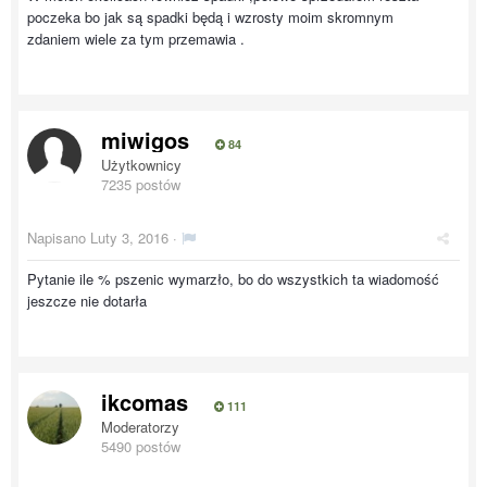
poczeka bo jak są spadki będą i wzrosty moim skromnym
zdaniem wiele za tym przemawia .
miwigos
84
Użytkownicy
7235 postów
Napisano
Luty 3, 2016
·
Pytanie ile % pszenic wymarzło, bo do wszystkich ta wiadomość
jeszcze nie dotarła
ikcomas
111
Moderatorzy
5490 postów