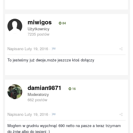
miwigos
84
Użytkownicy
7235 postów
Napisano
Luty 19, 2016
·
To jesteśmy już dwoje,może jeszcze ktoś dołączy
damian9871
16
Moderatorzy
662 postów
Napisano
Luty 19, 2016
·
Mogłem w grudniu wypchnąć 690 netto na pasze a teraz trzymam
do żniw albo do jesieni :)