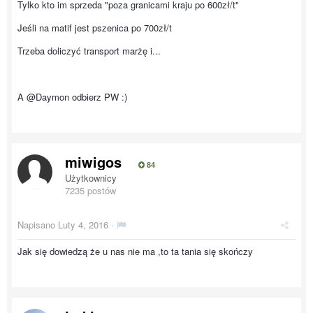
Tylko kto im sprzeda "poza granicami kraju po 600zł/t"
Jeśli na matif jest pszenica po 700zł/t
Trzeba doliczyć transport marżę i...
A @Daymon odbierz PW :)
miwigos
84
Użytkownicy
7235 postów
Napisano
Luty 4, 2016
·
Jak się dowiedzą że u nas nie ma ,to ta tania się skończy