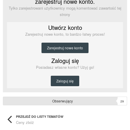
zarejestruj nowe konto.
Tylko zarejestrowani użytkownicy mogą komentować zawartość tej
strony
Utwórz konto
Zarejestruj nowe konto, to bardzo łatwy proces!
Zarejestruj nowe konto
Zaloguj się
Posiadasz własne konto? Użyj go!
Zaloguj się
Obserwujący
29
PRZEJDŹ DO LISTY TEMATÓW
Ceny zbóż