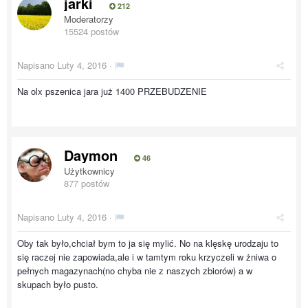
jarki
212
Moderatorzy
15524 postów
Napisano
Luty 4, 2016
·
Na olx pszenica jara już 1400 PRZEBUDZENIE
Daymon
46
Użytkownicy
877 postów
Napisano
Luty 4, 2016
·
Oby tak było,chciał bym to ja się mylić. No na klęskę urodzaju to
się raczej nie zapowiada,ale i w tamtym roku krzyczeli w żniwa o
pełnych magazynach(no chyba nie z naszych zbiorów) a w
skupach było pusto.