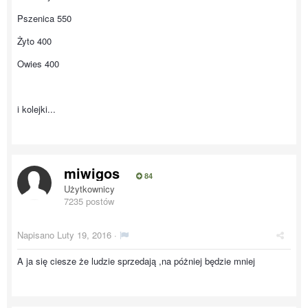
Pszenica 550
Żyto 400
Owies 400
i kolejki...
miwigos
84
Użytkownicy
7235 postów
Napisano
Luty 19, 2016
·
A ja się ciesze że ludzie sprzedają ,na póżniej będzie mniej