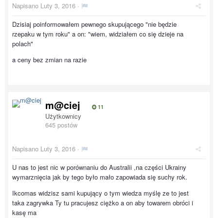
Napisano
Luty 3, 2016
·
Dzisiaj poinformowałem pewnego skupującego "nie będzie
rzepaku w tym roku" a on: "wiem, widziałem co się dzieje na
polach"
a ceny bez zmian na razie
m@ciej
11
Użytkownicy
645 postów
Napisano
Luty 3, 2016
·
U nas to jest nic w porównaniu do Australii ,na części Ukrainy
wymarznięcia jak by tego było mało zapowiada się suchy rok.
Ikcomas widzisz sami kupujący o tym wiedza myślę ze to jest
taka zagrywka Ty tu pracujesz ciężko a on aby towarem obróci i
kasę ma