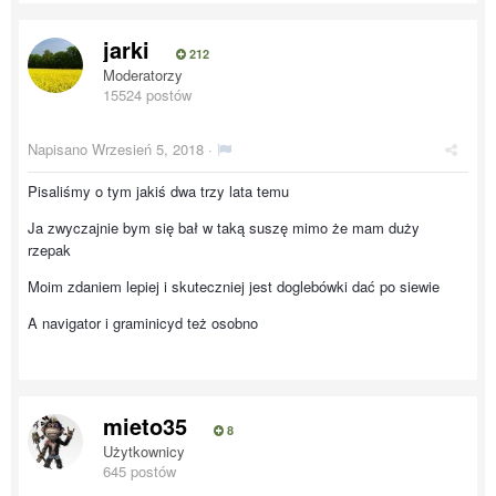
jarki
212
Moderatorzy
15524 postów
Napisano
Wrzesień 5, 2018
·
Pisaliśmy o tym jakiś dwa trzy lata temu
Ja zwyczajnie bym się bał w taką suszę mimo że mam duży
rzepak
Moim zdaniem lepiej i skuteczniej jest doglebówki dać po siewie
A navigator i graminicyd też osobno
mieto35
8
Użytkownicy
645 postów