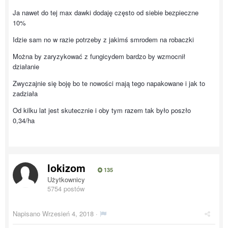
Ja nawet do tej max dawki dodaję często od siebie bezpieczne
10%
Idzie sam no w razie potrzeby z jakimś smrodem na robaczki
Można by zaryzykować z fungicydem bardzo by wzmocnił
działanie
Zwyczajnie się boję bo te nowości mają tego napakowane i jak to
zadziała
Od kilku lat jest skutecznie i oby tym razem tak było poszło
0,34/ha
lokizom
135
Użytkownicy
5754 postów
Napisano
Wrzesień 4, 2018
·