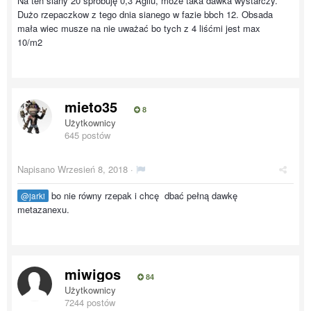
Na ten siany 20 spróbuję 0,3 Agilu, może taka dawka wystarczy.
Dużo rzepaczkow z tego dnia sianego w fazie bbch 12. Obsada
mała wiec musze na nie uważać bo tych z 4 liśćmi jest max
10/m2
mieto35
8
Użytkownicy
645 postów
Napisano
Wrzesień 8, 2018
·
bo nie równy rzepak i chcę dbać pełną dawkę
@jarki
metazanexu.
miwigos
84
Użytkownicy
7244 postów