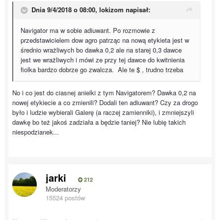
Dnia 9/4/2018 o 08:00,
lokizom
napisał:
Navigator ma w sobie adiuwant. Po rozmowie z
przedstawicielem dow agro patrząc na nową etykieta jest w
średnio wrażliwych bo dawka 0,2 ale na starej 0,3 dawce
jest we wrażliwych i mówi ze przy tej dawce do kwitnienia
fiolka bardzo dobrze go zwalcza. Ale te $ , trudno trzeba
No i co jest do ciasnej anielki z tym Navigatorem? Dawka 0,2 na
nowej etykiecie a co zmienili? Dodali ten adiuwant? Czy za drogo
było i ludzie wybierali Galerę (a raczej zamienniki), i zmniejszyli
dawkę bo też jakoś zadziała a będzie taniej? Nie lubię takich
niespodzianek...
jarki
212
Moderatorzy
15524 postów