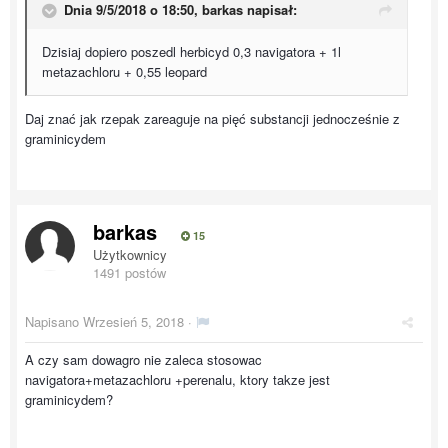
Dnia 9/5/2018 o 18:50,
barkas
napisał:
Dzisiaj dopiero poszedl herbicyd 0,3 navigatora + 1l
metazachloru + 0,55 leopard
Daj znać jak rzepak zareaguje na pięć substancji jednocześnie z
graminicydem
barkas
15
Użytkownicy
1491 postów
Napisano
Wrzesień 5, 2018
·
A czy sam dowagro nie zaleca stosowac
navigatora+metazachloru +perenalu, ktory takze jest
graminicydem?