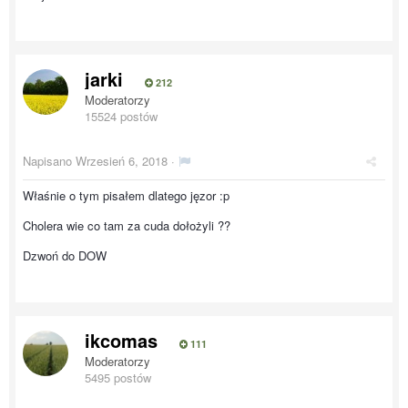
jarki
212
Moderatorzy
15524 postów
Napisano
Wrzesień 6, 2018
·
Właśnie o tym pisałem dlatego jęzor :p
Cholera wie co tam za cuda dołożyli ??
Dzwoń do DOW
ikcomas
111
Moderatorzy
5495 postów