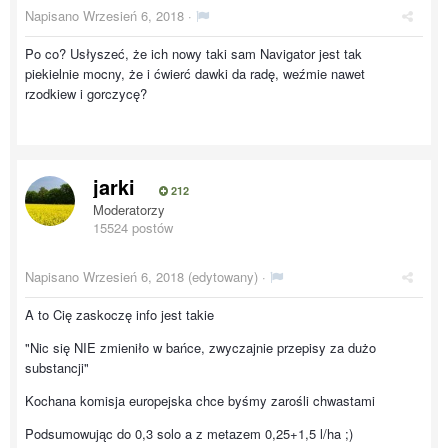
Napisano
Wrzesień 6, 2018
·
Po co? Usłyszeć, że ich nowy taki sam Navigator jest tak
piekielnie mocny, że i ćwierć dawki da radę, weźmie nawet
rzodkiew i gorczycę?
jarki
212
Moderatorzy
15524 postów
Napisano
Wrzesień 6, 2018
(edytowany) ·
A to Cię zaskoczę info jest takie
"Nic się NIE zmieniło w bańce, zwyczajnie przepisy za dużo
substancji"
Kochana komisja europejska chce byśmy zarośli chwastami
Podsumowując do 0,3 solo a z metazem 0,25+1,5 l/ha ;)