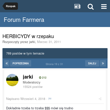
Rzepak
Forum Farmera
HERBICYDY w rzepaku
Rozpoczęty przez
jarki
,
Marzec 31, 2011
769 postów w tym temacie
POPRZEDNIA
DALEJ
Strona 19 z 31
jarki
212
Moderatorzy
15524 postów
Napisano
Wrzesień 4, 2018
·
Dokładnie trzeba to trzeba $$$ mówi się trudno