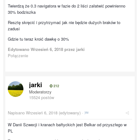
Twierdzą że 0.3 navigatora w fazie do 2 liści załatwić powinienno
30% bodziszka
Resztę skręcić i przytrzymać jak nie będzie dużych braków to
zadusi
Gdzie tu teraz kroić dawkę o 30%
Edytowano
Wrzesień 6, 2018
przez jarki
Połączenie
jarki
212
Moderatorzy
15524 postów
Napisano
Wrzesień 6, 2018
(edytowany) ·
W Danii Szwecji i kranach bałtyckich jest Belkar od przyszłego w
PL