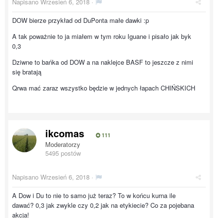
Napisano
Wrzesień 6, 2018
·
DOW bierze przykład od DuPonta małe dawki :p
A tak poważnie to ja miałem w tym roku Iguane i pisało jak byk
0,3
Dziwne to bańka od DOW a na naklejce BASF to jeszcze z nimi
się bratają
Qrwa mać zaraz wszystko będzie w jednych łapach CHIŃSKICH
ikcomas
111
Moderatorzy
5495 postów
Napisano
Wrzesień 6, 2018
·
A Dow i Du to nie to samo już teraz? To w końcu kurna ile
dawać? 0,3 jak zwykle czy 0,2 jak na etykiecie? Co za pojebana
akcja!