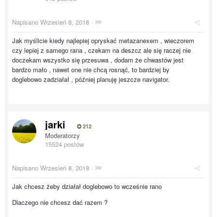
Napisano
Wrzesień 8, 2018
·
Jak myślicie kiedy najlepiej opryskać metazanexem , wieczorem
czy lepiej z samego rana , czekam na deszcz ale się raczej nie
doczekam wszystko się przesuwa , dodam że chwastów jest
bardzo mało , nawet one nie chcą rosnąć, to bardziej by
doglebowo zadziałał , później planuję jeszcze navigator.
jarki
212
Moderatorzy
15524 postów
Napisano
Wrzesień 8, 2018
·
Jak chcesz żeby działał doglebowo to wcześnie rano
Dlaczego nie chcesz dać razem ?