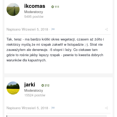
ikcomas
111
Moderatorzy
5495 postów
Napisano
Wrzesień 5, 2018
·
Tak, teraz - ma bardzo krótki okres wegetacji, czasem aż żółto i
niektórzy myślą że mi rzepak zakwitł w listopadzie ;-). Strat nie
zauważyłem ale denerwuje. -5 stopni i leży. Co ciekawe tam
gdzie to rośnie jakby lepszy rzepak - pewnie to kwestia dobrych
warunków dla kapustnych.
jarki
212
Moderatorzy
15524 postów
Napisano
Wrzesień 5, 2018
·