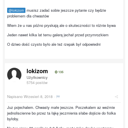
musisz zadać sobie jeszcze pytanie czy będzie
@lokizom
problemem dla chwastów
Wiem że u nas późno pryskają ale o skuteczności to różnie bywa
Jeden nawet kilka lat temu galerą jechał przed przymrozkiem
O dziwo dość czysto było ale też rzepak był odpowiedni
lokizom
135
Użytkownicy
5754 postów
Napisano
Wrzesień 8, 2018
·
Juz pojechalem. Chwasty małe jeszcze. Poczekalem az weźmie
jednoliscienne bo przez ta łąkę jeczmienia słabe dojście do fiolka
byłoby.