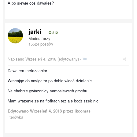
A po siewie coś dawałes?
jarki
212
Moderatorzy
15524 postów
Napisano
Wrzesień 4, 2018
(edytowany) ·
Dawałem metazachlor
Wracając do navigator po dobie widać działanie
Na chabrze gwiazdnicy samosiewach grochu
Mam wrażenie że na fiołkach też ale bodziszek nic
Edytowano
Wrzesień 4, 2018
przez ikcomas
literówka