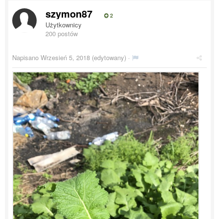
szymon87
2
Użytkownicy
200 postów
Napisano
Wrzesień 5, 2018
(edytowany) ·