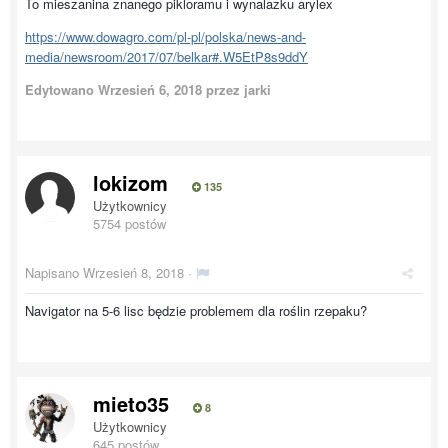
To mieszanina znanego pikloramu i wynalazku arylex
https://www.dowagro.com/pl-pl/polska/news-and-
media/newsroom/2017/07/belkar#.W5EtP8s9ddY
Edytowano
Wrzesień 6, 2018
przez jarki
lokizom
135
Użytkownicy
5754 postów
Napisano
Wrzesień 8, 2018
·
Navigator na 5-6 lisc będzie problemem dla roślin rzepaku?
mieto35
8
Użytkownicy
645 postów