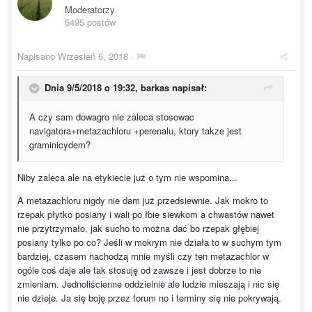
Moderatorzy
5495 postów
Napisano
Wrzesień 6, 2018
·
Dnia 9/5/2018 o 19:32,
barkas
napisał:
A czy sam dowagro nie zaleca stosowac
navigatora+metazachloru +perenalu, ktory takze jest
graminicydem?
Niby zaleca ale na etykiecie już o tym nie wspomina...
A metazachloru nigdy nie dam już przedsiewnie. Jak mokro to
rzepak płytko posiany i wali po łbie siewkom a chwastów nawet
nie przytrzymało, jak sucho to można dać bo rzepak głębiej
posiany tylko po co? Jeśli w mokrym nie działa to w suchym tym
bardziej, czasem nachodzą mnie myśli czy ten metazachlor w
ogóle coś daje ale tak stosuję od zawsze i jest dobrze to nie
zmieniam. Jednoliścienne oddzielnie ale ludzie mieszają i nic się
nie dzieje. Ja się boję przez forum no i terminy się nie pokrywają.