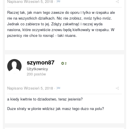
Napisano
Wrzesień 5, 2018
·
Raczej tak, jak mam tego zawsze do oporu i tylko w rzepaku ale
nie na wszystkich działkach. Nic nie zrobisz, mróz tylko mróz.
Jednak co zabierze to jej. Zdąży zakwitnąć i raczej wyda
nasiona, które oczywiście znowu będą kiełkowały w rzepaku. W
pszenicy nie chce to rosnąć - taki niuans.
szymon87
2
Użytkownicy
200 postów
Napisano
Wrzesień 5, 2018
·
a kiedy kwitnie to dziadostwo, teraz jesienia?
Duze straty w plonie widzisz jak masz tego duzo na polu?