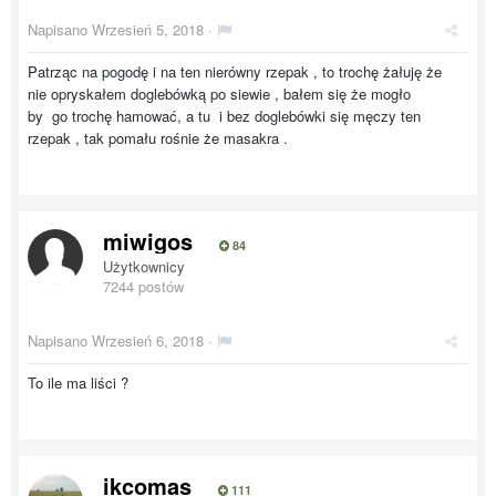
Napisano
Wrzesień 5, 2018
·
Patrząc na pogodę i na ten nierówny rzepak , to trochę żałuję że
nie opryskałem doglebówką po siewie , bałem się że mogło
by go trochę hamować, a tu i bez doglebówki się męczy ten
rzepak , tak pomału rośnie że masakra .
miwigos
84
Użytkownicy
7244 postów
Napisano
Wrzesień 6, 2018
·
To ile ma liści ?
ikcomas
111