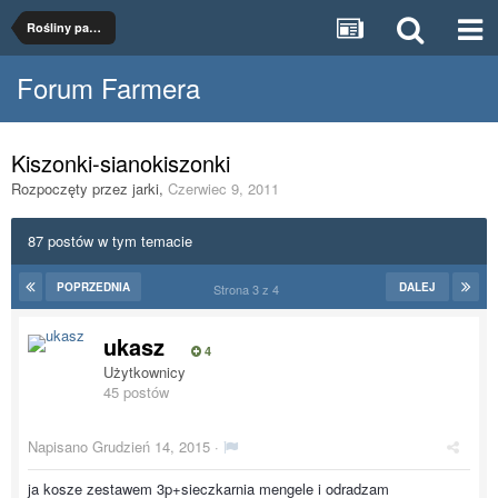
Rośliny paszowe
Forum Farmera
Kiszonki-sianokiszonki
Rozpoczęty przez
jarki
,
Czerwiec 9, 2011
87 postów w tym temacie
POPRZEDNIA
DALEJ
Strona 3 z 4
ukasz
4
Użytkownicy
45 postów
Napisano
Grudzień 14, 2015
·
ja kosze zestawem 3p+sieczkarnia mengele i odradzam