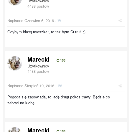
Użytkownicy
4488 postów
Napisano
Czerwiec 6, 2016
·
Gdybym bliżej mieszkał, to też bym Ci truł. ;)
Marecki
155
Użytkownicy
4488 postów
Napisano
Sierpień 19, 2016
·
Pogoda się zapowiada, to jadę drugi pokos trawy. Będzie co
zebrać na kichę.
Marecki
155