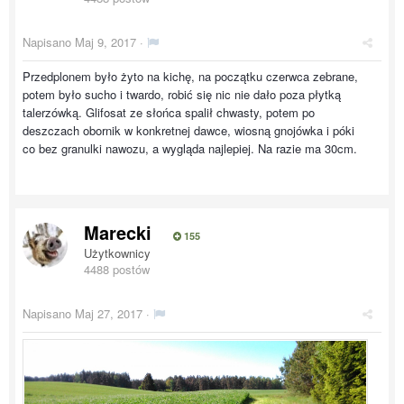
Napisano
Maj 9, 2017
·
Przedplonem było żyto na kichę, na początku czerwca zebrane,
potem było sucho i twardo, robić się nic nie dało poza płytką
talerzówką. Glifosat ze słońca spalił chwasty, potem po
deszczach obornik w konkretnej dawce, wiosną gnojówka i póki
co bez granulki nawozu, a wygląda najlepiej. Na razie ma 30cm.
Marecki
155
Użytkownicy
4488 postów
Napisano
Maj 27, 2017
·