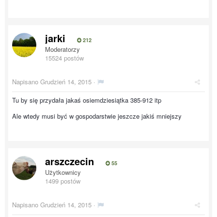
jarki
212
Moderatorzy
15524 postów
Napisano
Grudzień 14, 2015
·
Tu by się przydała jakaś osiemdziesiątka 385-912 itp
Ale wtedy musi być w gospodarstwie jeszcze jakiś mniejszy
arszczecin
55
Użytkownicy
1499 postów
Napisano
Grudzień 14, 2015
·