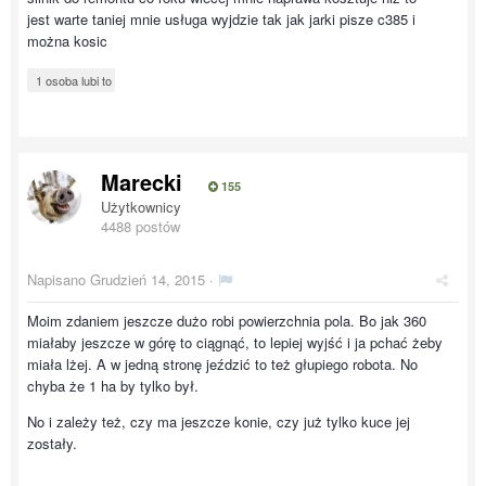
jest warte taniej mnie usługa wyjdzie tak jak jarki pisze c385 i
można kosic
1 osoba lubi to
Marecki
155
Użytkownicy
4488 postów
Napisano
Grudzień 14, 2015
·
Moim zdaniem jeszcze dużo robi powierzchnia pola. Bo jak 360
miałaby jeszcze w górę to ciągnąć, to lepiej wyjść i ja pchać żeby
miała lżej. A w jedną stronę jeździć to też głupiego robota. No
chyba że 1 ha by tylko był.
No i zależy też, czy ma jeszcze konie, czy już tylko kuce jej
zostały.