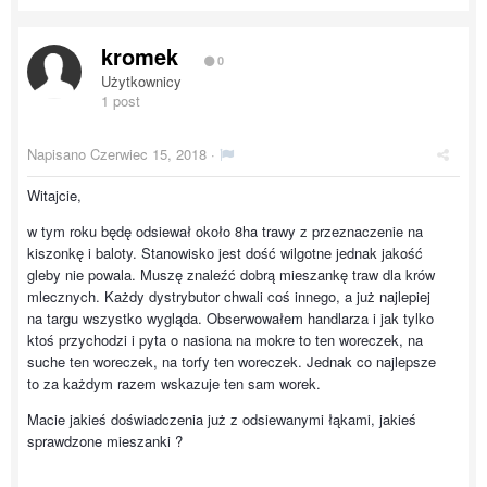
kromek
0
Użytkownicy
1 post
Napisano
Czerwiec 15, 2018
·
Witajcie,
w tym roku będę odsiewał około 8ha trawy z przeznaczenie na
kiszonkę i baloty. Stanowisko jest dość wilgotne jednak jakość
gleby nie powala. Muszę znaleźć dobrą mieszankę traw dla krów
mlecznych. Każdy dystrybutor chwali coś innego, a już najlepiej
na targu wszystko wygląda. Obserwowałem handlarza i jak tylko
ktoś przychodzi i pyta o nasiona na mokre to ten woreczek, na
suche ten woreczek, na torfy ten woreczek. Jednak co najlepsze
to za każdym razem wskazuje ten sam worek.
Macie jakieś doświadczenia już z odsiewanymi łąkami, jakieś
sprawdzone mieszanki ?