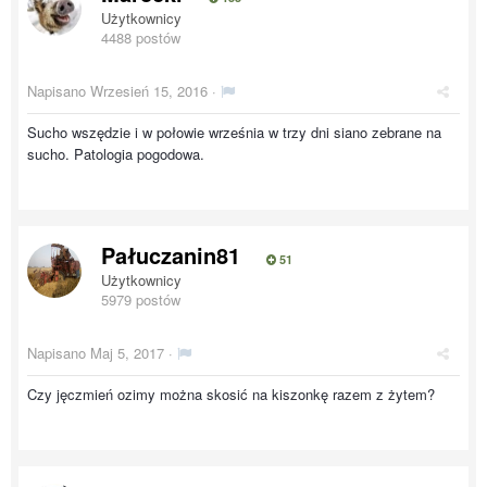
Użytkownicy
4488 postów
Napisano
Wrzesień 15, 2016
·
Sucho wszędzie i w połowie września w trzy dni siano zebrane na
sucho. Patologia pogodowa.
Pałuczanin81
51
Użytkownicy
5979 postów
Napisano
Maj 5, 2017
·
Czy jęczmień ozimy można skosić na kiszonkę razem z żytem?