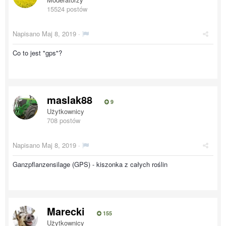
15524 postów
Napisano
Maj 8, 2019
·
Co to jest "
gps"?
maslak88
9
Użytkownicy
708 postów
Napisano
Maj 8, 2019
·
Ganzpflanzensilage (GPS) - kiszonka z całych roślin
Marecki
155
Użytkownicy