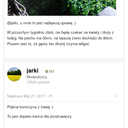
@jarki, u mnie to jest najlepszą uprawą ;)
W przyszłym tygodniu zbiór, nie będę czekać na kwiaty i druty z
łodyg. Na piachu ma 50cm, na lepszej ziemi dochodzi do 80cm.
Plusem jest to, że gęsty łan dłużej trzyma wilgoć.
jarki
212
Moderatorzy
15524 postów
Napisano
Maj 27, 2017
·
Piękna koniczyna z trawą :)
To jest dopiero karma dla przeżuwaczy