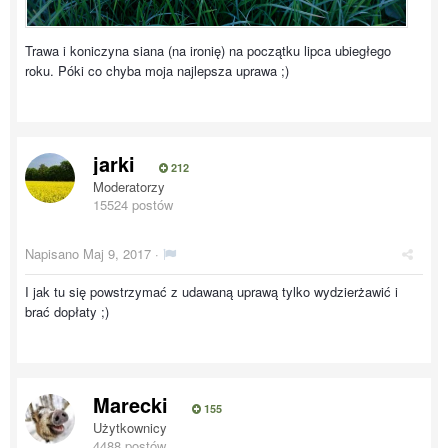
Trawa i koniczyna siana (na ironię) na początku lipca ubiegłego
roku. Póki co chyba moja najlepsza uprawa ;)
jarki
212
Moderatorzy
15524 postów
Napisano
Maj 9, 2017
·
I jak tu się powstrzymać z udawaną uprawą tylko wydzierżawić i
brać dopłaty ;)
Marecki
155
Użytkownicy
4488 postów