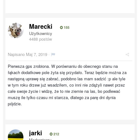
Marecki
155
Użytkownicy
4488 postów
Napisano
Maj 7, 2019
·
Pierwsza gps zrobiona. W porównaniu do obecnego stanu na
łąkach dodatkowe pole żyta się przydało. Teraz będzie można za
następną uprawę się zabrać, podobno las mam sadzić :p ale tyle
w tym roku drzew już wsadziłem, co inni nie zdążyli nawet przez
całe swoje życie i widzę, że to nie ziemie na las, bo podlewać
muszę ile tylko czasu mi starcza, dlatego za parę dni dynia
pójdzie.
jarki
212
Moderatorzy