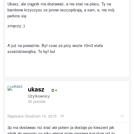
Ukasz, ale ciągnik ma dostawać, a nie stać na placu. Ty na
bambrow krzyczysz ze jonow oszczędzają, a sam, e, nie mój
perkins się
zmęczy ;)
A już na poważnie. Był czas ze przy wozie 10m3 stała
sześćdziesiątka. To był bul
ukasz
4
Użytkownicy
45 postów
Napisano
Grudzień 14, 2015
·
3p ma dostawac niz stać ale potem ja dostaje po kieszeni jak
silnik do remontu co roku wiecej mnie naprawa kosztuje niż to