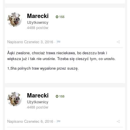
Marecki
155
Użytkownicy
4488 postów
Napisano
Czerwiec 3, 2016
·
Åąki zwalone, chociaż trawa nieciekawa, bo deszczu brak i
większa już i tak nie urośnie. Trzeba się cieszyć tym, co urosło.
1,5ha polnych traw wypalone przez suszę.
Marecki
155
Użytkownicy
4488 postów
Napisano
Czerwiec 6, 2016
·