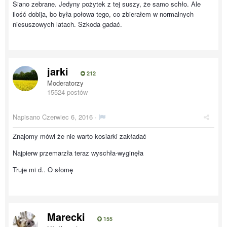
Siano zebrane. Jedyny pożytek z tej suszy, że samo schło. Ale
ilość dobija, bo była połowa tego, co zbierałem w normalnych
niesuszowych latach. Szkoda gadać.
jarki
212
Moderatorzy
15524 postów
Napisano
Czerwiec 6, 2016
·
Znajomy mówi że nie warto kosiarki zakładać
Najpierw przemarzła teraz wyschła-wyginęła
Truje mi d.. O słomę
Marecki
155