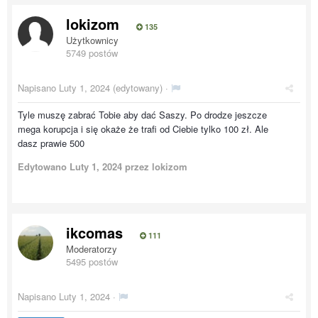
lokizom
135
Użytkownicy
5749 postów
Napisano
Luty 1, 2024
(edytowany) ·
Tyle muszę zabrać Tobie aby dać Saszy. Po drodze jeszcze
mega korupcja i się okaże że trafi od Ciebie tylko 100 zł. Ale
dasz prawie 500
Edytowano
Luty 1, 2024
przez lokizom
ikcomas
111
Moderatorzy
5495 postów
Napisano
Luty 1, 2024
·