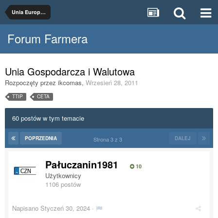
Unia Europejska
Forum Farmera
Unia Gospodarcza i Walutowa
Rozpoczęty przez
ikcomas
,
Wrzesień 28, 2011
TTIP
CETA
60 postów w tym temacie
POPRZEDNIA
DALEJ
Strona 3 z 3
Pałuczanin1981
10
Użytkownicy
1106 postów
Napisano
Styczeń 30, 2024
·