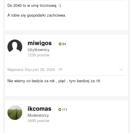
Do 2040 to w urnę trzcinową. :)
A tobie się gospodarki zachciewa.
miwigos
84
Użytkownicy
7239 postów
Napisano
Styczeń 30, 2024
·
Nie wiemy co bedzie za rok , pięć , tym bardzej za 16
ikcomas
111
Moderatorzy
5495 postów