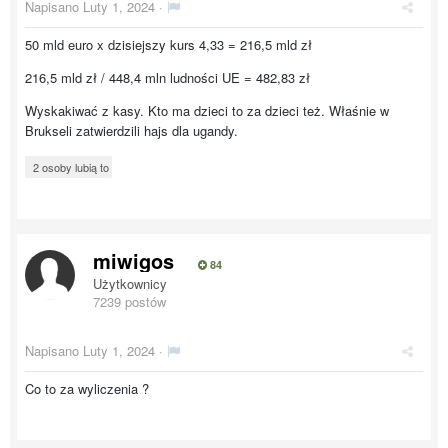
Napisano
Luty 1, 2024
·
50 mld euro x dzisiejszy kurs 4,33 = 216,5 mld zł
216,5 mld zł / 448,4 mln ludności UE = 482,83 zł
Wyskakiwać z kasy. Kto ma dzieci to za dzieci też. Właśnie w
Brukseli zatwierdzili hajs dla ugandy.
2 osoby lubią to
miwigos
84
Użytkownicy
7239 postów
Napisano
Luty 1, 2024
·
Co to za wyliczenia ?