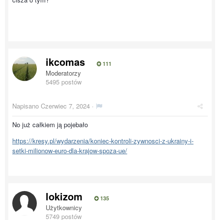
ikcomas
111
Moderatorzy
5495 postów
Napisano
Czerwiec 7, 2024
·
No już całkiem ją pojebało
https://kresy.pl/wydarzenia/koniec-kontroli-zywnosci-z-ukrainy-i-
setki-milionow-euro-dla-krajow-spoza-ue/
lokizom
135
Użytkownicy
5749 postów