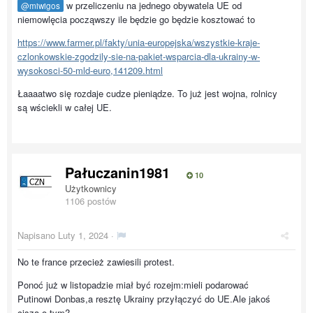
w przeliczeniu na jednego obywatela UE od
@miwigos
niemowlęcia począwszy ile będzie go będzie kosztować to
https://www.farmer.pl/fakty/unia-europejska/wszystkie-kraje-
czlonkowskie-zgodzily-sie-na-pakiet-wsparcia-dla-ukrainy-w-
wysokosci-50-mld-euro,141209.html
Łaaaatwo się rozdaje cudze pieniądze. To już jest wojna, rolnicy
są wściekli w całej UE.
Pałuczanin1981
10
Użytkownicy
1106 postów
Napisano
Luty 1, 2024
·
No te france przecież zawiesili protest.
Ponoć już w listopadzie miał być rozejm:mieli podarować
Putinowi Donbas,a resztę Ukrainy przyłączyć do UE.Ale jakoś
cisza o tym?