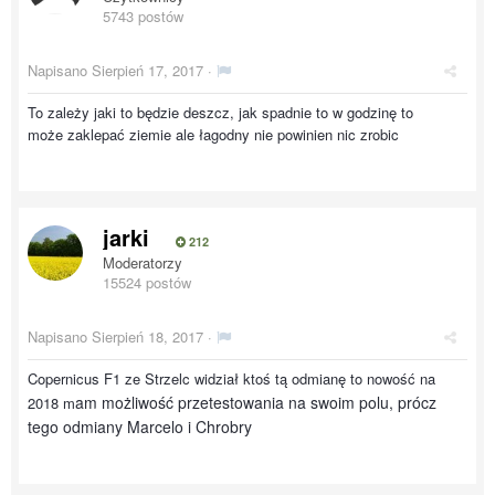
5743 postów
Napisano
Sierpień 17, 2017
·
To zależy jaki to będzie deszcz, jak spadnie to w godzinę to
może zaklepać ziemie ale łagodny nie powinien nic zrobic
jarki
212
Moderatorzy
15524 postów
Napisano
Sierpień 18, 2017
·
Copernicus F1 ze Strzelc widział ktoś tą odmianę to nowość na
am możliwość przetestowania na swoim polu, prócz
2018 m
tego odmiany Marcelo i Chrobry