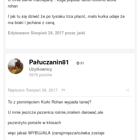
rohan
I jak tu się dziwić że po tysiaku trza płacić, mało kurka udaje że
ma braki i jechane z ceną
Edytowano
Sierpień 24, 2017
przez jarki
Pałuczanin81
51
Użytkownicy
5979 postów
Napisano
Sierpień 26, 2017
·
To z pominięciem Kurki Rohan wypada taniej?
U mnie jeszcze pszenica rośnie,miałem darować,ale
pszenżyto porosłe w kłosach
więc jakaś WYBUJAŁA (ceną)mięszańcówka zostaje