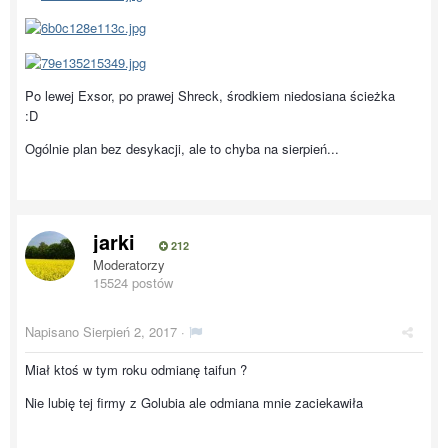
Po lewej Exsor, po prawej Shreck, środkiem niedosiana ścieżka
:D
Ogólnie plan bez desykacji, ale to chyba na sierpień...
jarki
212
Moderatorzy
15524 postów
Napisano
Sierpień 2, 2017
·
Miał ktoś w tym roku odmianę taifun ?
Nie lubię tej firmy z Golubia ale odmiana mnie zaciekawiła