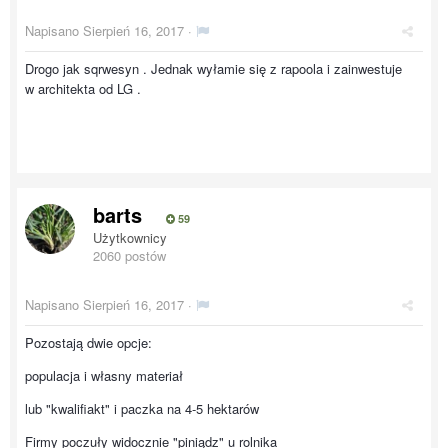
Napisano
Sierpień 16, 2017
·
Drogo jak sqrwesyn . Jednak wyłamie się z rapoola i zainwestuje
w architekta od LG .
barts
59
Użytkownicy
2060 postów
Napisano
Sierpień 16, 2017
·
Pozostają dwie opcje:
populacja i własny materiał
lub "kwalifiakt" i paczka na 4-5 hektarów
Firmy poczuły widocznie "piniądz" u rolnika