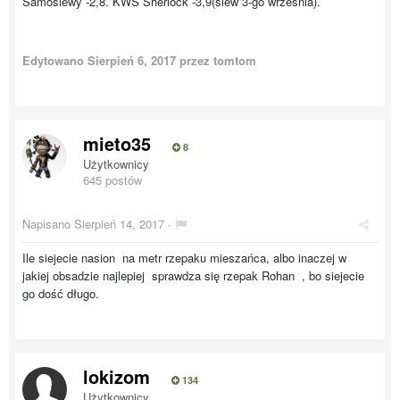
Samosiewy -2,8. KWS Sherlock -3,9(siew 3-go września).
Edytowano
Sierpień 6, 2017
przez tomtom
mieto35
8
Użytkownicy
645 postów
Napisano
Sierpień 14, 2017
·
Ile siejecie nasion na metr rzepaku mieszańca, albo inaczej w
jakiej obsadzie najlepiej sprawdza się rzepak Rohan , bo siejecie
go dość długo.
lokizom
134
Użytkownicy