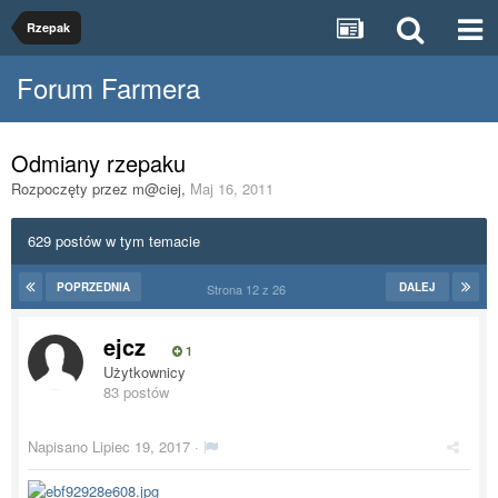
Rzepak
Forum Farmera
Odmiany rzepaku
Rozpoczęty przez
m@ciej
,
Maj 16, 2011
629 postów w tym temacie
POPRZEDNIA
DALEJ
Strona 12 z 26
ejcz
1
Użytkownicy
83 postów
Napisano
Lipiec 19, 2017
·