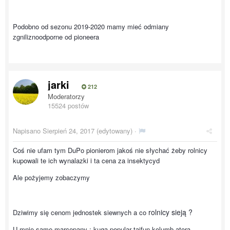
Podobno od sezonu 2019-2020 mamy mieć odmiany
zgniliznoodporne od pioneera
jarki
212
Moderatorzy
15524 postów
Napisano
Sierpień 24, 2017
(edytowany) ·
Coś nie ufam tym DuPo pionierom jakoś nie słychać żeby rolnicy
kupowali te ich wynalazki i ta cena za insektycyd
Ale pożyjemy zobaczymy
rolnicy sieją ?
Dziwimy się cenom jednostek siewnych a co
U mnie same marcepany : kuga popular taifun kolumb atora