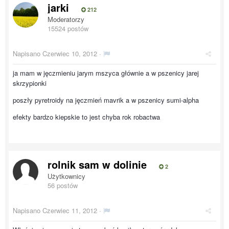
jarki
212
Moderatorzy
15524 postów
Napisano
Czerwiec 10, 2012
·
ja mam w jęczmieniu jarym mszyca głównie a w pszenicy jarej
skrzypionki
poszły pyretroidy na jęczmień mavrik a w pszenicy sumi-alpha
efekty bardzo kiepskie to jest chyba rok robactwa
rolnik sam w dolinie
2
Użytkownicy
56 postów
Napisano
Czerwiec 11, 2012
·