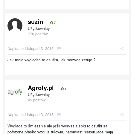
suzin
7
Użytkownicy
776 postów
Napisano
Listopad 3, 2015
·
Jak mają wyglądać te czułka, jak mszyca żeruje ?
Agrofy.pl
1
Użytkownicy
45 postów
Napisano
Listopad 3, 2015
·
Wygląda to śmiesznie ale jeśli wysysają soki to czułki są
położone płasko wzdłuż tułowia, natomiast nieżerujące mają