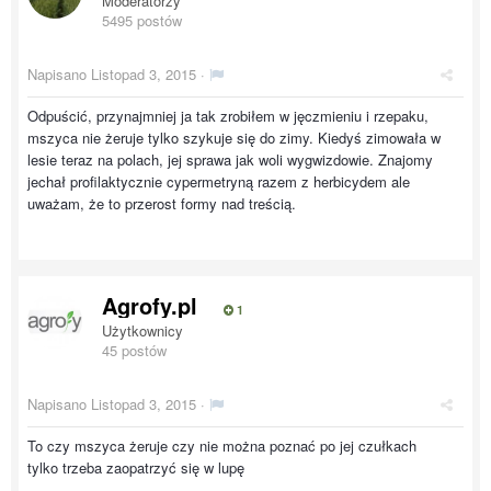
Moderatorzy
5495 postów
Napisano
Listopad 3, 2015
·
Odpuścić, przynajmniej ja tak zrobiłem w jęczmieniu i rzepaku,
mszyca nie żeruje tylko szykuje się do zimy. Kiedyś zimowała w
lesie teraz na polach, jej sprawa jak woli wygwizdowie. Znajomy
jechał profilaktycznie cypermetryną razem z herbicydem ale
uważam, że to przerost formy nad treścią.
Agrofy.pl
1
Użytkownicy
45 postów
Napisano
Listopad 3, 2015
·
To czy mszyca żeruje czy nie można poznać po jej czułkach
tylko trzeba zaopatrzyć się w lupę