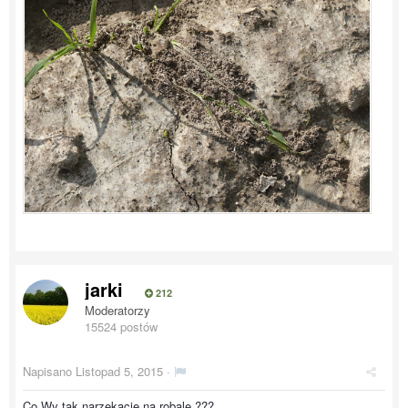
jarki
212
Moderatorzy
15524 postów
Napisano
Listopad 5, 2015
·
Co Wy tak narzekacie na robale ???