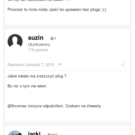
Przecież to mnie miały zjeść bo uprawiam bez pługa :);)
suzin
7
Użytkownicy
776 postów
Napisano
Listopad 7, 2015
·
Jakie robale ma zniszczyć pług ?
Bo nic o tym nie wiem
@Ikcomas mszyce odpuściłem. Czekam na chwasty
jarki
212