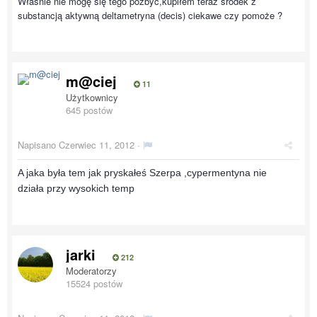
Właśnie nie mogę się tego pozbyć,kupiłem teraz środek z
substancją aktywną deltametryna (decis) ciekawe czy pomoże ?
m@ciej
11
Użytkownicy
645 postów
Napisano
Czerwiec 11, 2012
·
A jaka była tem jak pryskałeś Szerpa ,cypermentyna nie
działa przy wysokich temp
jarki
212
Moderatorzy
15524 postów