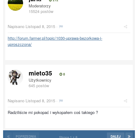
Moderatorzy
15524 postów
Napisano
Listopad 8, 2015
·
http://forum.farmer.pl/topic/1030-uprawa-bezorkowa-i-
uproszczona/
mieto35
8
Użytkownicy
645 postów
Napisano
Listopad 8, 2015
·
Radziliście mi pokopać i wykopałem coś takiego ?
POPRZEDNIA
DALEJ
Strona 1 z 8