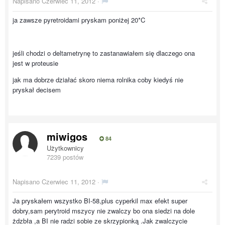
Napisano
Czerwiec 11, 2012
·
ja zawsze pyretroidami pryskam poniżej 20*C
jeśli chodzi o deltametrynę to zastanawiałem się dlaczego ona
jest w proteusie
jak ma dobrze działać skoro niema rolnika coby kiedyś nie
pryskał decisem
miwigos
84
Użytkownicy
7239 postów
Napisano
Czerwiec 11, 2012
·
Ja pryskałem wszystko BI-58,plus cyperkil max efekt super
dobry,sam perytroid mszycy nie zwalczy bo ona siedzi na dole
żdzbła ,a BI nie radzi sobie ze skrzypionką .Jak zwalczycie