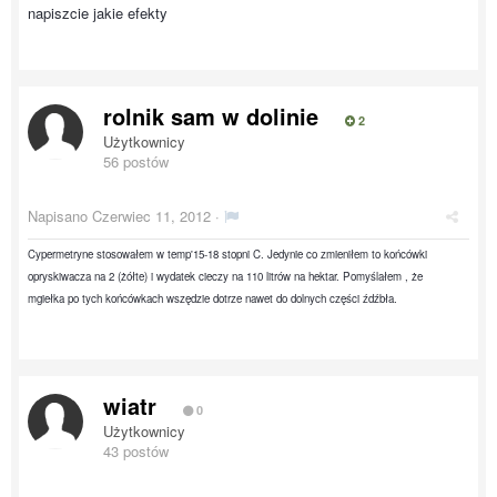
napiszcie jakie efekty
rolnik sam w dolinie
2
Użytkownicy
56 postów
Napisano
Czerwiec 11, 2012
·
Cypermetryne stosowałem w temp'15-18 stopni C. Jedynie co zmieniłem to końcówki
opryskiwacza na 2 (żółte) i wydatek cieczy na 110 litrów na hektar. Pomyślałem , że
mgiełka po tych końcówkach wszędzie dotrze nawet do dolnych części źdźbła.
wiatr
0
Użytkownicy
43 postów