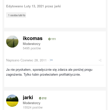
Edytowano
Luty 13, 2021
przez jarki
1 osoba lubi to
ikcomas
111
Moderatorzy
5495 postów
Napisano
Czerwiec 28, 2011
·
Ja nie pryskałem, sporadycznie się zdarza ale poniżej progu
zagrożenia. Tylko łubin przeleciałem profilaktycznie.
jarki
212
Moderatorzy
15524 postów