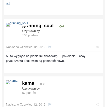
pdf
grinning_soul
4
Użytkownicy
168 postów
Napisano
Czerwiec 12, 2012
·
Mi to wygląda na ploniarkę zbożówkę, II pokolenie. Larwy
pryszczarka zbożowca są pomarańczowe.
kama
0
Użytkownicy
67 postów
Napisano
Czerwiec 12, 2012
·