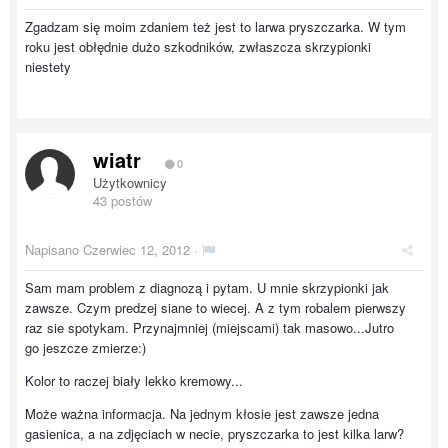
Zgadzam się moim zdaniem też jest to larwa pryszczarka. W tym
roku jest obłędnie dużo szkodników, zwłaszcza skrzypionki
niestety
wiatr
0
Użytkownicy
43 postów
Napisano
Czerwiec 12, 2012
·
Sam mam problem z diagnozą i pytam. U mnie skrzypionki jak
zawsze. Czym predzej siane to wiecej. A z tym robalem pierwszy
raz sie spotykam. Przynajmniej (miejscami) tak masowo...Jutro
go jeszcze zmierze:)
Kolor to raczej biały lekko kremowy...
Może ważna informacja. Na jednym kłosie jest zawsze jedna
gasienica, a na zdjęciach w necie, pryszczarka to jest kilka larw?