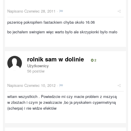
Napisano
Czerwiec 28, 2011
·
pszenicę pokropiłem fastackiem chyba około 16.06
bo jechałem swingiem więc warto było ale skrzypionki było mało
rolnik sam w dolinie
2
Użytkownicy
56 postów
Napisano
Czerwiec 10, 2012
·
witam wszystkich . Powiedzcie mi czy macie problem z mszycą
w zbożach i czym je zwalczacie ,bo ja pryskałem cypermetryną
(scherpa) i nie widze efektów