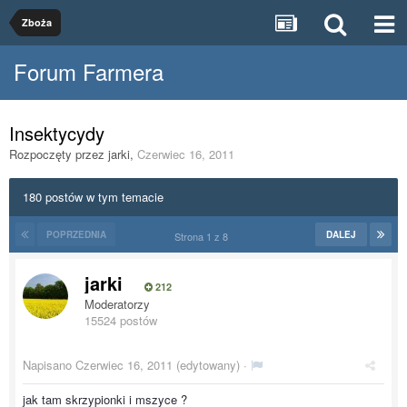
Zboża
Forum Farmera
Insektycydy
Rozpoczęty przez
jarki
,
Czerwiec 16, 2011
180 postów w tym temacie
POPRZEDNIA
DALEJ
Strona 1 z 8
jarki
212
Moderatorzy
15524 postów
Napisano
Czerwiec 16, 2011
(edytowany) ·
jak tam skrzypionki i mszyce ?