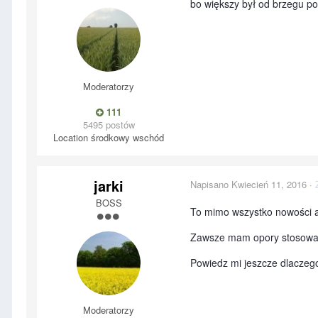
bo większy był od brzegu po
Moderatorzy
111
5495 postów
Location
środkowy wschód
jarki
Napisano
Kwiecień 11, 2016
·
BOSS
To mimo wszystko nowości a
Zawsze mam opory stosować ś
Powiedz mi jeszcze dlaczeg
Moderatorzy