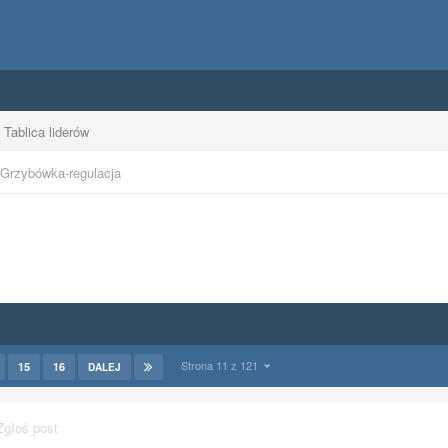
Tablica liderów
Grzybówka-regulacja
Strona 11 z 121
15
16
DALEJ
Zgłoś post