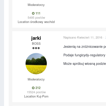
Moderatorzy
111
5495 postów
Location
środkowy wschód
jarki
Napisano
Kwiecień 11, 2016
·
BOSS
Jesienią na zróżnicowanie p
Podaje fungicydy-regulator
Może spróbuj wiosną podziel
Moderatorzy
212
15524 postów
Location
Kuj-Pom