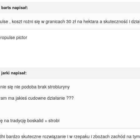
 barts napisał:
lse , koszt rożni się w granicach 30 zł na hektara a skuteczność i dzia
ropulse pictor
 jarki napisał:
nie się nie podoba brak strobiuryny
ram ma jakieś cudowne działanie ???
ę na tradycję boskalid + strobi
hi bardzo skuteczne rozwiązanie i w rzepaku i zbożach zachód na tym je