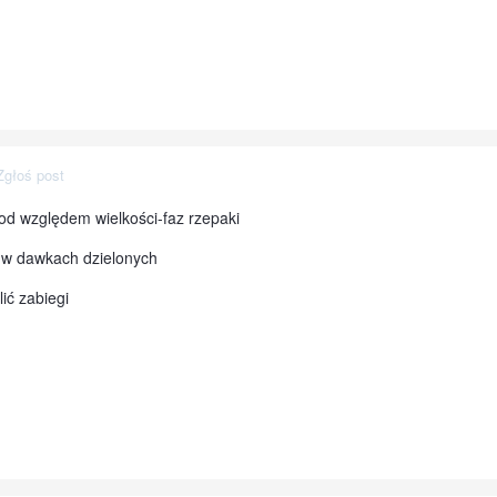
Zgłoś post
od względem wielkości-faz rzepaki
y w dawkach dzielonych
ić zabiegi