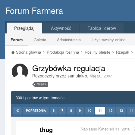
Forum Farmera
Przeglądaj
Aktywność
Tablica liderów
Forum
Galeria
Administracja
Użytkownicy online
Strona główna
Produkcja roślinna
Rośliny oleiste
Rzepak
Grzybówka-regulacja
Rozpoczęty przez
samulak-b
,
Maj 20, 2007
rzepak
3001 postów w tym temacie
6
7
8
9
10
11
12
13
14
POPRZEDNIA
thug
Napisano
Kwiecień 11, 2016
·