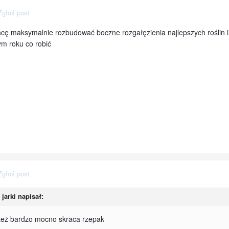
Zgłoś post
hcę maksymalnie rozbudować boczne rozgałęzienia najlepszych roślin 
m roku co robić
Zgłoś post
 jarki napisał:
też bardzo mocno skraca rzepak