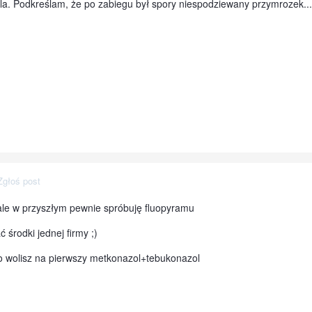
la. Podkreślam, że po zabiegu był spory niespodziewany przymrozek...
Zgłoś post
le w przyszłym pewnie spróbuję fluopyramu
rodki jednej firmy ;)
o wolisz na pierwszy metkonazol+tebukonazol