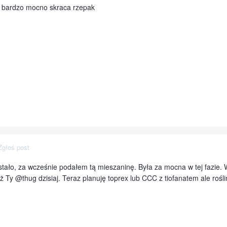
ż bardzo mocno skraca rzepak
Zgłoś post
 stało, za wcześnie podałem tą mieszaninę. Była za mocna w tej fazie.
 Ty @thug dzisiaj. Teraz planuję toprex lub CCC z tiofanatem ale roś