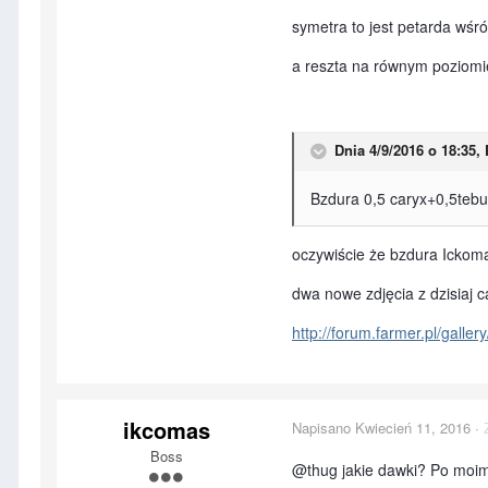
symetra to jest petarda wśr
a reszta na równym poziomi
Dnia 4/9/2016 o 18:35,
Bzdura 0,5 caryx+0,5tebu 
oczywiście że bzdura Ickom
dwa nowe zdjęcia z dzisiaj c
http://forum.farmer.pl/gall
ikcomas
Napisano
Kwiecień 11, 2016
·
Boss
@thug jakie dawki? Po moim 