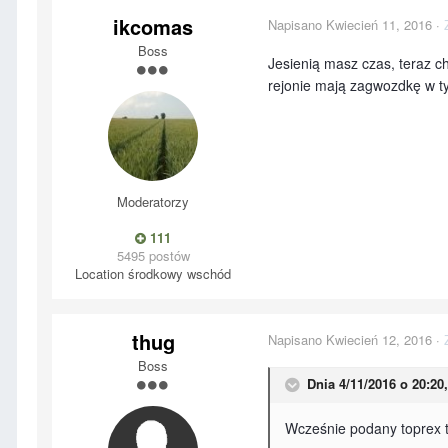
ikcomas
Napisano
Kwiecień 11, 2016
·
Boss
Jesienią masz czas, teraz c
rejonie mają zagwozdkę w ty
Moderatorzy
111
5495 postów
Location
środkowy wschód
thug
Napisano
Kwiecień 12, 2016
·
Boss
Dnia 4/11/2016 o 20:20,
Wcześnie podany toprex 