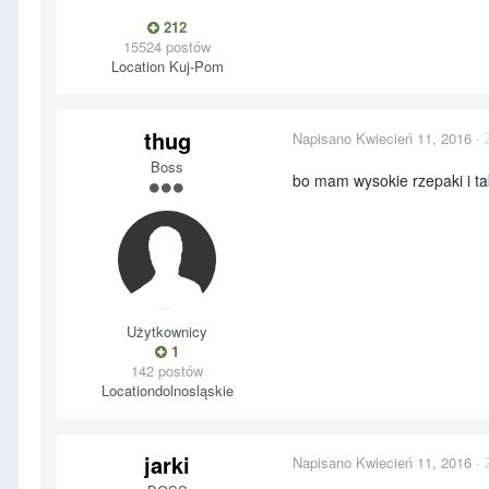
212
15524 postów
Location
Kuj-Pom
thug
Napisano
Kwiecień 11, 2016
·
Boss
bo mam wysokie rzepaki i ta
Użytkownicy
1
142 postów
Location
dolnosląskie
jarki
Napisano
Kwiecień 11, 2016
·