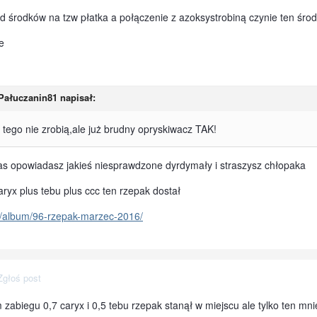
ód środków na tzw płatka a połączenie z azoksystrobiną czynie ten środ
e
 Pałuczanin81 napisał:
tego nie zrobią,ale już brudny opryskiwacz TAK!
as opowiadasz jakieś niesprawdzone dyrdymały i straszysz chłopaka
aryx plus tebu plus ccc ten rzepak dostał
ery/album/96-rzepak-marzec-2016/
Zgłoś post
zabiegu 0,7 caryx i 0,5 tebu rzepak stanął w miejscu ale tylko ten mni