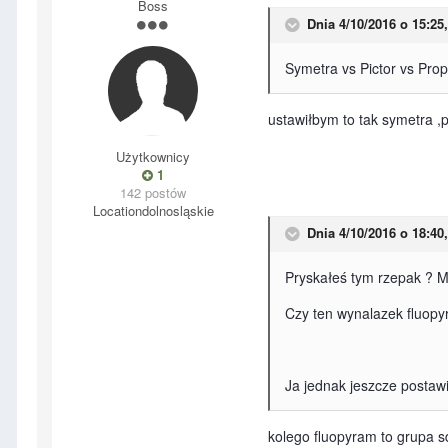
Boss
Dnia 4/10/2016 o 15:25,
Symetra vs Pictor vs Propu
ustawiłbym to tak symetra ,p
Użytkownicy
1
142 postów
Location
dolnosląskie
Dnia 4/10/2016 o 18:40,
Pryskałeś tym rzepak ? M
Czy ten wynalazek fluopy
Ja jednak jeszcze postawi
kolego fluopyram to grupa sd