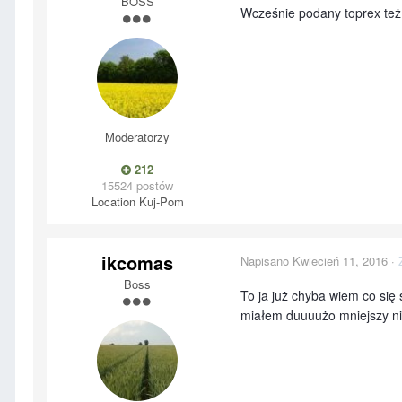
BOSS
Wcześnie podany toprex te
Moderatorzy
212
15524 postów
Location
Kuj-Pom
ikcomas
Napisano
Kwiecień 11, 2016
·
Boss
To ja już chyba wiem co się
miałem duuuużo mniejszy niż