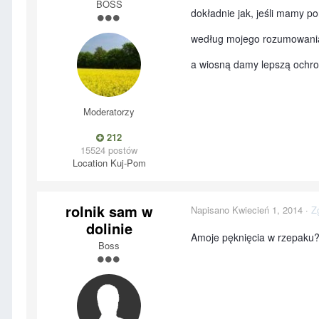
BOSS
dokładnie jak, jeśli mamy po
według mojego rozumowania t
a wiosną damy lepszą ochro
Moderatorzy
212
15524 postów
Location
Kuj-Pom
rolnik sam w
Napisano
Kwiecień 1, 2014
·
Z
dolinie
Amoje pęknięcia w rzepaku
Boss