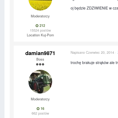
oj będzie ZDZIWIENIE w czas
Moderatorzy
212
15524 postów
Location
Kuj-Pom
damian9871
Napisano
Czerwiec 20, 2014
·
Boss
trochę brakuje strąków ale t
Moderatorzy
16
662 postów