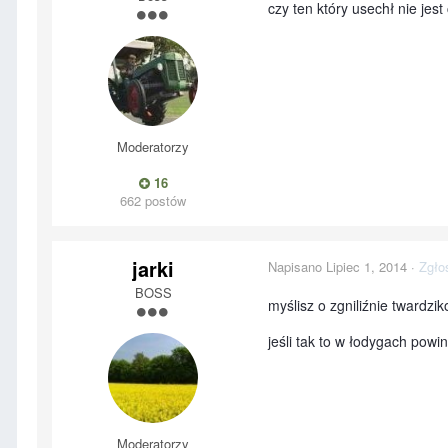
czy ten który usechł nie je
Moderatorzy
16
662 postów
jarki
Napisano
Lipiec 1, 2014
·
Zgło
BOSS
myślisz o zgniliźnie twardzik
jeśli tak to w łodygach powi
Moderatorzy