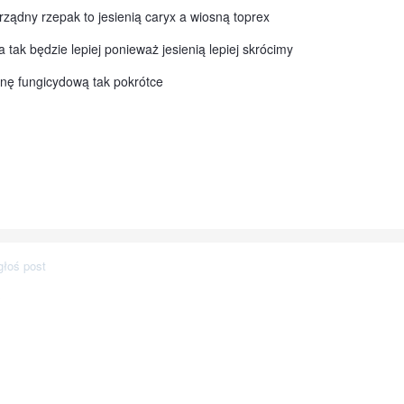
rządny rzepak to jesienią caryx a wiosną toprex
ak będzie lepiej ponieważ jesienią lepiej skrócimy
nę fungicydową tak pokrótce
głoś post
?