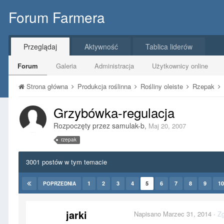
Forum Farmera
Przeglądaj
Aktywność
Tablica liderów
Forum
Galeria
Administracja
Użytkownicy online
Strona główna
Produkcja roślinna
Rośliny oleiste
Rzepak
Grzybówka-regulacja
Rozpoczęty przez
samulak-b
,
Maj 20, 2007
rzepak
3001 postów w tym temacie
1
2
3
4
5
6
7
8
9
10
POPRZEDNIA
jarki
Napisano
Marzec 31, 2014
·
Zg