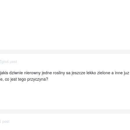
Zgłoś post
akis dziwnie nierowny jedne rosliny sa jeszcze lekko zielone a inne juz 
, co jest tego przyczyna?
ś post