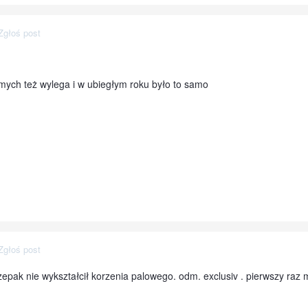
Zgłoś post
mych też wylega i w ubiegłym roku było to samo
Zgłoś post
epak nie wykształcił korzenia palowego. odm. exclusiv . pierwszy raz