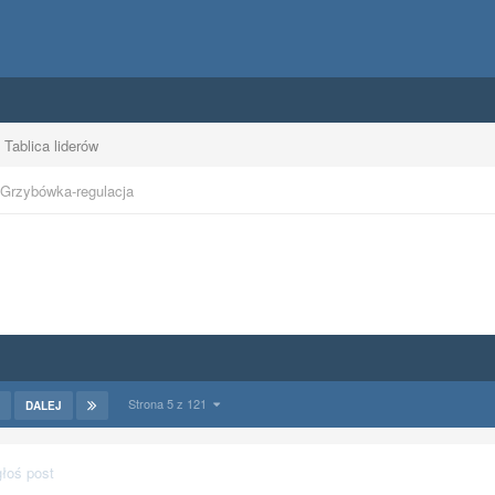
Tablica liderów
Grzybówka-regulacja
Strona 5 z 121
DALEJ
łoś post