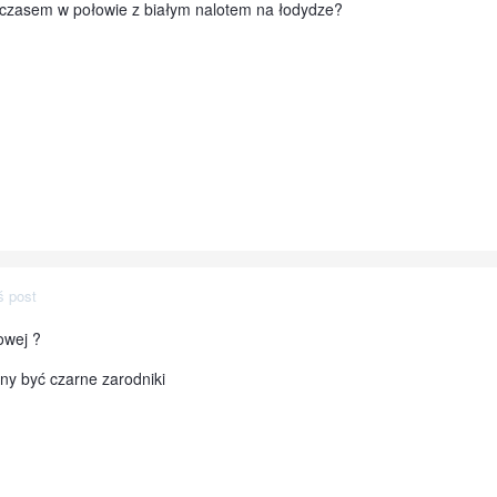
st czasem w połowie z białym nalotem na łodydze?
ś post
owej ?
nny być czarne zarodniki