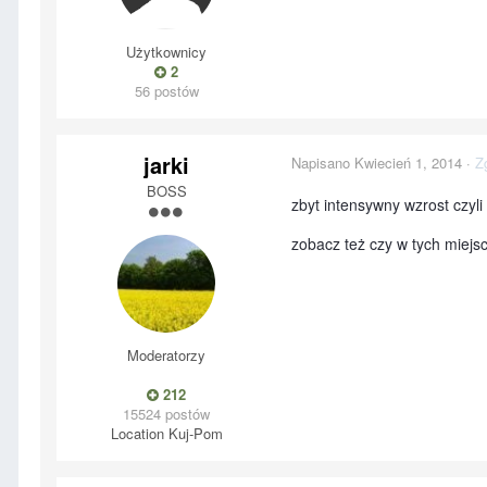
Użytkownicy
2
56 postów
jarki
Napisano
Kwiecień 1, 2014
·
Z
BOSS
zbyt intensywny wzrost czyli
zobacz też czy w tych miej
Moderatorzy
212
15524 postów
Location
Kuj-Pom