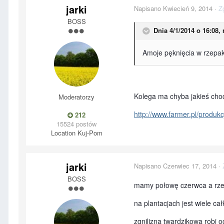
jarki
Napisano
Kwiecień 9, 2014
·
Z
BOSS
Dnia 4/1/2014 o 16:08,
Amoje pęknięcia w rzepa
Kolega ma chyba jakieś cho
Moderatorzy
http://www.farmer.pl/produkc
212
15524 postów
Location
Kuj-Pom
jarki
Napisano
Czerwiec 17, 2014
·
BOSS
mamy połowę czerwca a rzep
na plantacjach jest wiele ca
zgnilizna twardzikowa robi 