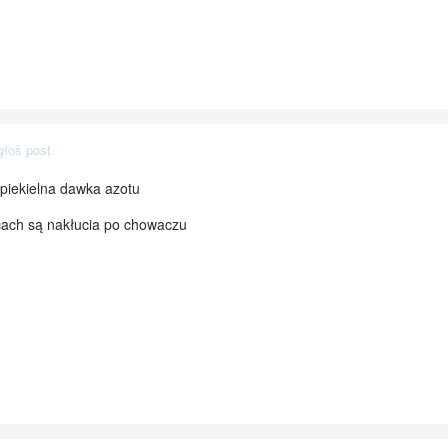
głoś post
 piekielna dawka azotu
scach są nakłucia po chowaczu