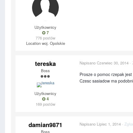
Użytkownicy
7
776 postów
Location
woj. Opolskie
tereska
Napisano
Czerwiec 30, 2014
·
Boss
Prosze o pomoc rzepak jest j
Czesc sasiadow ma podobnie
Użytkownicy
4
169 postów
damian9871
Napisano
Lipiec 1, 2014
·
Zgło
Boss