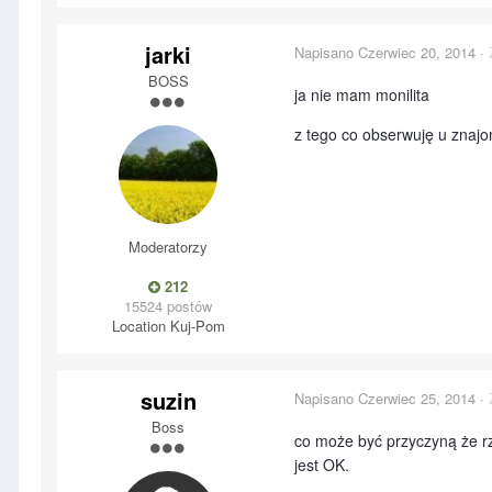
jarki
Napisano
Czerwiec 20, 2014
·
BOSS
ja nie mam monilita
z tego co obserwuję u znajo
Moderatorzy
212
15524 postów
Location
Kuj-Pom
suzin
Napisano
Czerwiec 25, 2014
·
Boss
co może być przyczyną że rz
jest OK.