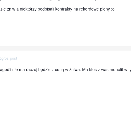
ie żniw a niektórzy podpisali kontrakty na rekordowe plony :o
Zgłoś post
ragedii nie ma raczej będzie z ceną w żniwa. Ma ktoś z was monolit w ty