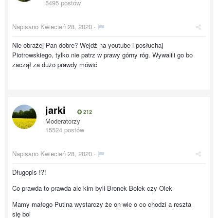
5495 postów
Napisano
Kwiecień 28, 2020
·
Nie obrażej Pan dobre? Wejdź na youtube i posłuchaj
Piotrowskiego, tylko nie patrz w prawy górny róg. Wywalili go bo
zaczął za dużo prawdy mówić
jarki
212
Moderatorzy
15524 postów
Napisano
Kwiecień 28, 2020
·
Długopis !?!
Co prawda to prawda ale kim byli Bronek Bolek czy Olek
Mamy małego Putina wystarczy że on wie o co chodzi a reszta
się boi