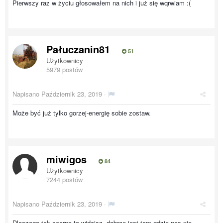
Pierwszy raz w życiu głosowałem na nich i już się wqrwiam :(
Pałuczanin81
51
Użytkownicy
5979 postów
Napisano
Październik 23, 2019
·
Może być już tylko gorzej-energię sobie zostaw.
miwigos
84
Użytkownicy
7244 postów
Napisano
Październik 23, 2019
·
Dlaczego tak czarno to widzisz ,dobrze jest tam gdzie nas nie