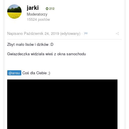
jarki
212
Moderatorzy
15524 postów
Napisano
Październik 24, 2019
(edytowany) ·
Zbyt mało lisów i dzików :D
Gwiazdeczka widziała wieś z okna samochodu
Coś dla Ciebie ;)
@ansu