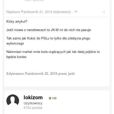
Napisano
Październik 21, 2019
(edytowany) ·
Który artykuł?
Jeśli mowa o narodowcach to JK-M mi do nich nie pasuje
Tak samo jak Kukiz do PSLu to tylko dla zdobycia progu
wyborczego
Natomiast martwi mnie buta rządzących jak tak dalej pójdzie to
będzie koniec
Edytowano
Październik 22, 2019
przez jarki
lokizom
135
Użytkownicy
5754 postów