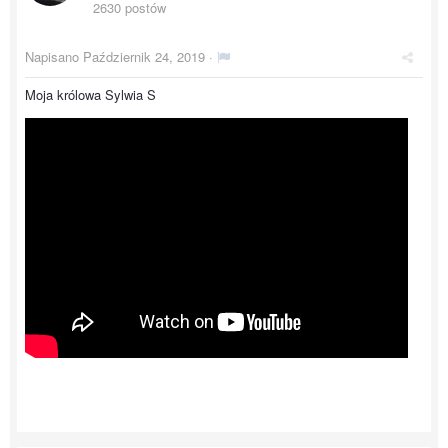
2630 postów
Napisano
Październik 24, 2019
·
Moja królowa Sylwia S