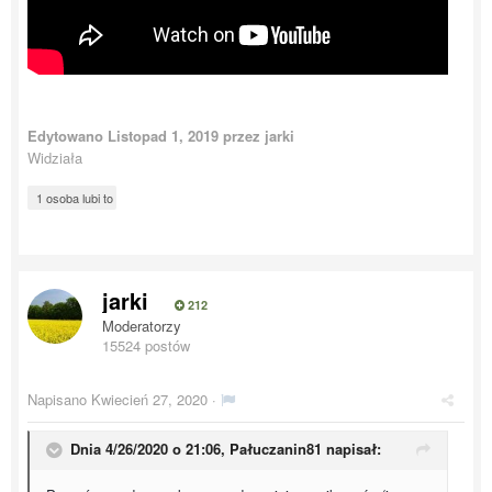
Edytowano
Listopad 1, 2019
przez jarki
Widziała
1 osoba lubi to
jarki
212
Moderatorzy
15524 postów
Napisano
Kwiecień 27, 2020
·
Dnia 4/26/2020 o 21:06,
Pałuczanin81
napisał: