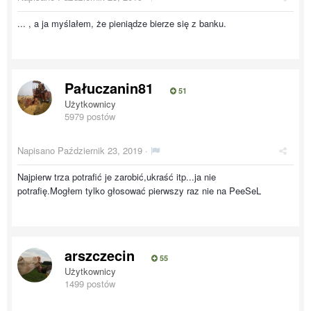
... , a ja myślałem, że pieniądze bierze się z banku.
Pałuczanin81
51
Użytkownicy
5979 postów
Napisano
Październik 23, 2019
·
Najpierw trza potrafić je zarobić,ukraść itp...ja nie
potrafię.Mogłem tylko głosować pierwszy raz nie na PeeSeL
arszczecin
55
Użytkownicy
1499 postów