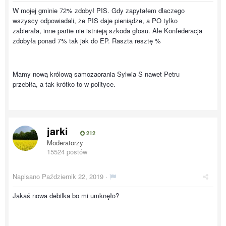
W mojej gminie 72% zdobył PIS. Gdy zapytałem dlaczego
wszyscy odpowiadali, że PIS daje pieniądze, a PO tylko
zabierała, inne partie nie istnieją szkoda głosu. Ale Konfederacja
zdobyła ponad 7% tak jak do EP. Raszta resztę %
Mamy nową królową samozaorania Sylwia S nawet Petru
przebiła, a tak krótko to w polityce.
jarki
212
Moderatorzy
15524 postów
Napisano
Październik 22, 2019
·
Jakaś nowa debilka bo mi umknęło?