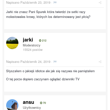
Napisano
Październik 23, 2019
·
Jarki nie znasz Pani Spurek która twierdzi że setki razy
molestowales krowy, których los determinowany jest płcią?
jarki
212
Moderatorzy
15524 postów
Napisano
Październik 24, 2019
·
Słyszałem o jakiejś idiotce ale jak się nazywa nie pamiętałem
O tej porze dopiero zaczynam oglądać dzienniki TV
ansu
70
Użytkownicy