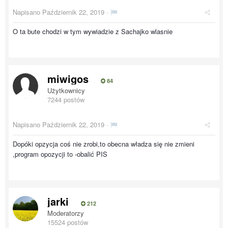
Napisano
Październik 22, 2019
·
O ta bute chodzi w tym wywiadzie z Sachajko wlasnie
miwigos
84
Użytkownicy
7244 postów
Napisano
Październik 22, 2019
·
Dopóki opzycja coś nie zrobi,to obecna władza się nie zmieni
,program opozycji to -obalić PIS
jarki
212
Moderatorzy
15524 postów