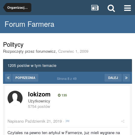
Organizacje rolnicze
Forum Farmera
Politycy
Rozpoczęty przez
forumowicz
,
Czerwiec 1, 2009
1205 postów w tym temacie
POPRZEDNIA
DALEJ
Strona 8 z 49
lokizom
135
Użytkownicy
5754 postów
Napisano
Październik 21, 2019
·
Czytales na pewno ten artykul w Farmerze, juz mieli wygrane na