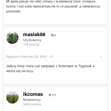
Mi lepiej pasuje nie robić zmiany i w pierwszej turze ,mniejsze
koszty i coś soba reprezentuje,nie to co pozostali ,a zwłaswzcza
pozostała
maslak88
9
Użytkownicy
708 postów
Napisano
Kwiecień 28, 2020
·
Jedyny który może coś zwojować z Andrzejem to Tygrysek a
reszta się nie liczy
ikcomas
111
Moderatorzy
5495 postów