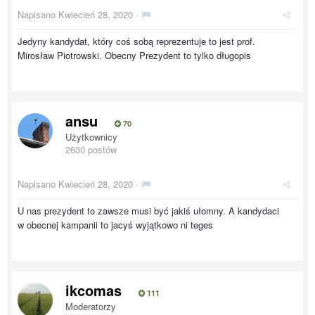
Napisano
Kwiecień 28, 2020
·
Jedyny kandydat, który coś sobą reprezentuje to jest prof.
Mirosław Piotrowski. Obecny Prezydent to tylko długopis
ansu
70
Użytkownicy
2630 postów
Napisano
Kwiecień 28, 2020
·
U nas prezydent to zawsze musi być jakiś ułomny. A kandydaci
w obecnej kampanii to jacyś wyjątkowo ni teges
ikcomas
111
Moderatorzy