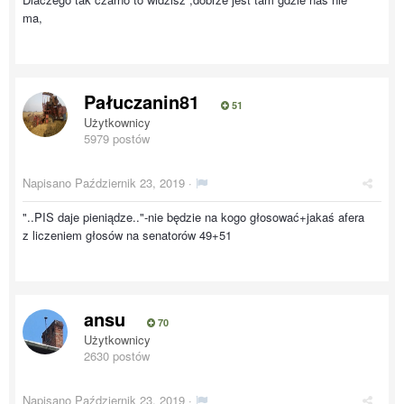
ma,
Pałuczanin81
51
Użytkownicy
5979 postów
Napisano
Październik 23, 2019
·
"..PIS daje pieniądze.."-nie będzie na kogo głosować+jakaś afera
z liczeniem głosów na senatorów 49+51
ansu
70
Użytkownicy
2630 postów
Napisano
Październik 23, 2019
·