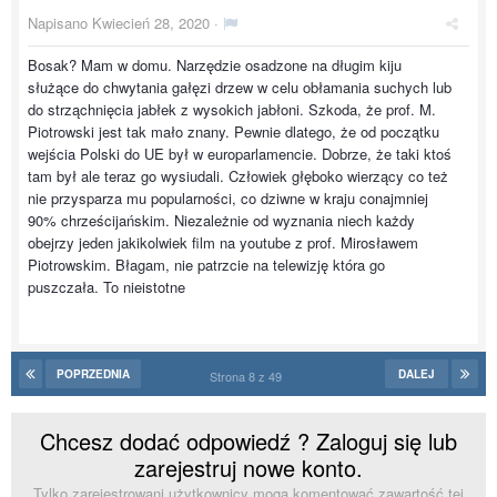
Napisano
Kwiecień 28, 2020
·
Bosak? Mam w domu. Narzędzie osadzone na długim kiju
służące do chwytania gałęzi drzew w celu obłamania suchych lub
do strząchnięcia jabłek z wysokich jabłoni. Szkoda, że prof. M.
Piotrowski jest tak mało znany. Pewnie dlatego, że od początku
wejścia Polski do UE był w europarlamencie. Dobrze, że taki ktoś
tam był ale teraz go wysiudali. Człowiek głęboko wierzący co też
nie przysparza mu popularności, co dziwne w kraju conajmniej
90% chrześcijańskim. Niezależnie od wyznania niech każdy
obejrzy jeden jakikolwiek film na youtube z prof. Mirosławem
Piotrowskim. Błagam, nie patrzcie na telewizję która go
puszczała. To nieistotne
POPRZEDNIA
DALEJ
Strona 8 z 49
Chcesz dodać odpowiedź ? Zaloguj się lub
zarejestruj nowe konto.
Tylko zarejestrowani użytkownicy mogą komentować zawartość tej