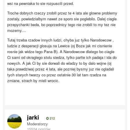
wsi na pewniaka to sie rozpuscili przed.
Troche dobrych rzeczy zrobili przez te 4 lata ale glowne problemy
zostaly, powiedzialbym nawet ze sporo sie poglebilo. Dalej ciagle
przepychanki beda, bo poprzednicy tego nie zrobili to my tez nie
mozemy....
Tutaj trzeba rzadow innych ludzi, chyba juz tylko Narodowcow ,
ludzie z desperacji glosuja na Lewice (oj Boze jak mi cisnienie
rosnie jak widze tego Pana B). A Narodowcow dlatego bo ciagle
Ci sami od okraglego stolu siedza, tylko partie ich padaja i ida do
nowych. A jak Ci by sie dorwali do wladzy to by dalo wojne (oj
taka prawdziwa) przez 4 lata, ale pozniej bysmy juz nie ogladali
tych starych twarzy co przez ostatnie 30 lat tam rzadza na
zmiane, strach by mieli wrocic.
jarki
212
Moderatorzy
15524 postów