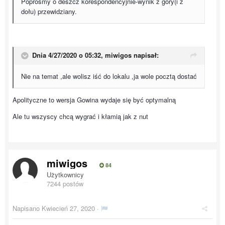
Poprośmy o deszcz korespondencyjnie-wynik z góry(i z
dołu) przewidziany.
Dnia 4/27/2020 o 05:32,
miwigos
napisał:
Nie na temat ,ale wolisz iść do lokalu ,ja wole pocztą dostać
Apolityczne to wersja Gowina wydaje się być optymalną
Ale tu wszyscy chcą wygrać i kłamią jak z nut
miwigos
84
Użytkownicy
7244 postów
Napisano
Kwiecień 27, 2020
·