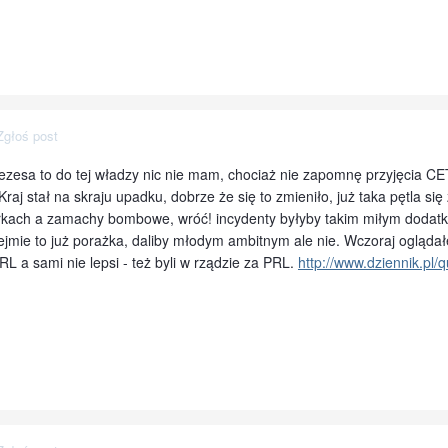
Zgłoś post
ezesa to do tej władzy nic nie mam, chociaż nie zapomnę przyjęcia C
. Kraj stał na skraju upadku, dobrze że się to zmieniło, już taka pętla s
burkach a zamachy bombowe, wróć! incydenty byłyby takim miłym dodat
ejmie to już porażka, daliby młodym ambitnym ale nie. Wczoraj oglądał
PRL a sami nie lepsi - też byli w rządzie za PRL.
http://www.dziennik.pl/