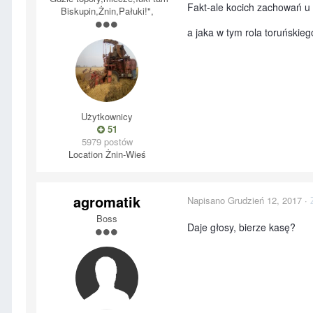
Fakt-ale kocich zachowań u
Biskupin,Żnin,Pałuki!",
a jaka w tym rola toruńskie
Użytkownicy
51
5979 postów
Location
Żnin-Wieś
agromatik
Napisano
Grudzień 12, 2017
·
Boss
Daje głosy, bierze kasę?