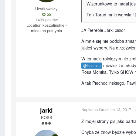
Wizerunkowo to nadal jest
Użytkownicy
55
Ten Toruń mnie wqrwia i
1499 postów
Location
koszalińskie -
JA Piereole Jarki pisior
mleczna pustynia
A mnie się nie podoba zmia
jakieś wybory. Na otrzeźwien
W temacie rolniczym nie zro
mówisz że młodyc
@ikcomas
Rosa Monika, Tylko SHOW ni
A tak Piechociinskiego, Paw
jarki
Napisano
Grudzień 13, 2017
·
BOSS
Z mojej strony pis jako part
Chyba że znów będzie wybór 