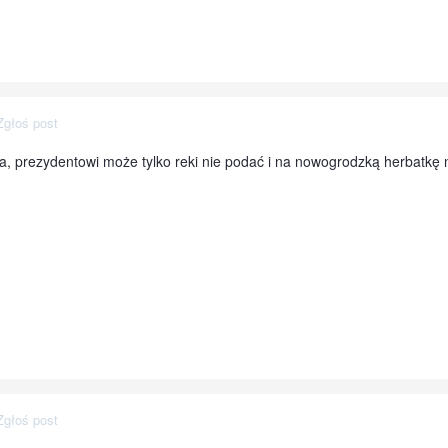
Zgłoś post
a, prezydentowi może tylko reki nie podać i na nowogrodzką herbatkę 
Zgłoś post