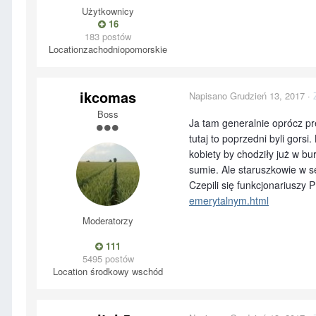
Użytkownicy
16
183 postów
Location
zachodniopomorskie
ikcomas
Napisano
Grudzień 13, 2017
·
Boss
Ja tam generalnie oprócz pr
tutaj to poprzedni byli gorsi
kobiety by chodziły już w 
sumie. Ale staruszkowie w s
Czepili się funkcjonariuszy 
emerytalnym.html
Moderatorzy
111
5495 postów
Location
środkowy wschód