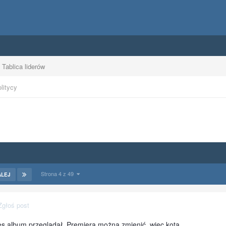
Tablica liderów
litycy
Strona 4 z 49
ALEJ
Zgłoś post
s album przeglądał. Premiera można zmienić, więc kota...