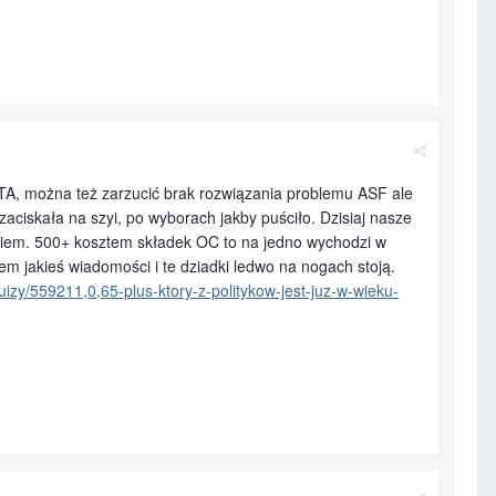
ETA, można też zarzucić brak rozwiązania problemu ASF ale
ię zaciskała na szyi, po wyborach jakby puściło. Dzisiaj nasze
kiem. 500+ kosztem składek OC to na jedno wychodzi w
em jakieś wiadomości i te dziadki ledwo na nogach stoją.
quizy/559211,0,65-plus-ktory-z-politykow-jest-juz-w-wieku-