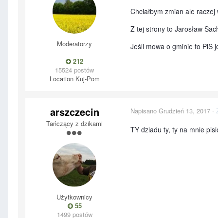
Chciałbym zmian ale raczej
Z tej strony to Jarosław Sac
Moderatorzy
Jeśli mowa o gminie to PiS j
212
15524 postów
Location
Kuj-Pom
arszczecin
Napisano
Grudzień 13, 2017
·
Tańczący z dzikami
TY dziadu ty, ty na mnie pis
Użytkownicy
55
1499 postów