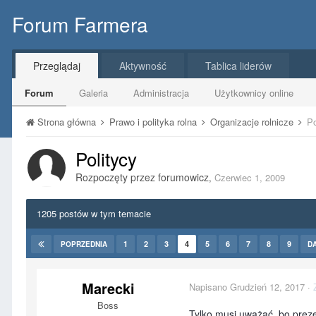
Forum Farmera
Przeglądaj
Aktywność
Tablica liderów
Forum
Galeria
Administracja
Użytkownicy online
Strona główna
Prawo i polityka rolna
Organizacje rolnicze
Po
Politycy
Rozpoczęty przez
forumowicz
,
Czerwiec 1, 2009
1205 postów w tym temacie
1
2
3
4
5
6
7
8
9
POPRZEDNIA
D
Marecki
Napisano
Grudzień 12, 2017
·
Boss
Tylko musi uważać, bo preze