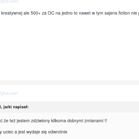
Zgłoś post
 kreatywnej ale 500+ za OC na jedno to nawet w tym sajens fiction nie 
Zgłoś post
6,
jarki
napisał:
 że też jestem zdziwiony kilkoma dobrymi zmianami !!
y uciec a jest wydaje się odwrotnie