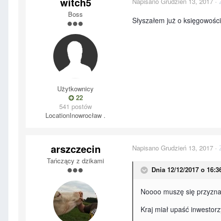
witch5
Napisano
Grudzień 13, 2017
·
Boss
Słyszałem już o księgowości
Użytkownicy
22
541 postów
Location
Inowrocław .
arszczecin
Napisano
Grudzień 13, 2017
·
Tańczący z dzikami
Dnia 12/12/2017 o 16:3
Noooo muszę się przyznać
Kraj miał upaść inwestorz