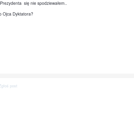
 Prezydenta się nie spodziewałem..
go Ojca Dyktatora?
Zgłoś post