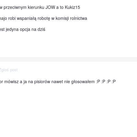
 w przeciwnym kierunku JOW a to Kukiz15
hajo robi wspaniałą robotę w komisji rolnictwa
est jedyna opcja na dziś
Zgłoś post
ior mówisz a ja na pisiorów nawet nie głosowałem :P :P :P :P