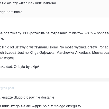
 źle ale czy wizerunek ludzi nakarmi
 jego nominacje
na bez zmiany. PBS pozwoliła na rozpasanie ministrów. 40 % w sondaż
ie.
bili nic od ustawy o wstrzymaniu ziemi. No może wycinka drzew. Ponad
h trzeba? Jest np Kinga Gajewska, Marchewka Arkadiusz, Mucha Joa
c więcej.
laka dać. Ot była by ekipA
Zgłoś post
ia jeszcze długo głosów nie dostanie
mniejszego zła ale wątpię bo ci z mojego okręgu to ....