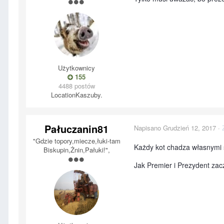
Użytkownicy
155
4488 postów
Location
Kaszuby.
Pałuczanin81
Napisano
Grudzień 12, 2017
·
"Gdzie topory,miecze,łuki-tam
Każdy kot chadza własnymi ś
Biskupin,Żnin,Pałuki!",
Jak Premier i Prezydent zac