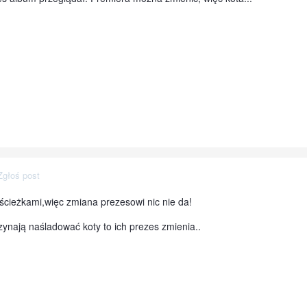
Zgłoś post
cieżkami,więc zmiana prezesowi nic nie da!
zynają naśladować koty to ich prezes zmienia..