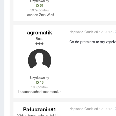
Użytkownicy
51
5979 postów
Location
Żnin-Wieś
agromatik
Napisano
Grudzień 12, 2017
·
Boss
Co do premiera to się zgadz
Użytkownicy
16
183 postów
Location
zachodniopomorskie
Pałuczanin81
Napisano
Grudzień 12, 2017
·
"Gdzie topory,miecze,łuki-tam