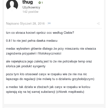
thug
1
Użytkownicy
142 postów
Napisano
Styczeń 28, 2016
·
tzn co skraca korzeń oprócz ccc według Ciebie?
0.8 l to nie jest pełna dawka medaxu
medax wybrałem głównie dlatego że przy mieszaniu nie stwarza
zagrożenia przypaleń i fitotoksyczności
ale największa jego zaletą jest to że nie potrzebuje temp oraz
słońca jak produkt syngenty
poza tym kto stosował caryx w rzepaku wie że nie ma nic
lepszego do regulacji (nie mówię tu o działaniu grzybobójczym)
a medax tak działa w zbożach jak caryx w rzepaku w końcu
opierają się na tej samej substancji (chlorek mepikwatu)