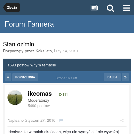
Zboża
Forum Farmera
Stan ozimin
Rozpoczęty przez
Koksilato
,
Luty 14, 2010
1693 postów w tym temacie
POPRZEDNIA
DALEJ
Strona 16 z 68
ikcomas
111
Moderatorzy
5490 postów
Napisano
Styczeń 27, 2016
·
Identycznie w moich okolicach, więc nie wymyślaj i nie wyważaj