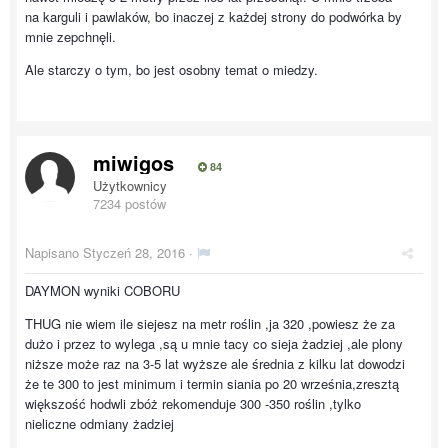
na karguli i pawlaków, bo inaczej z każdej strony do podwórka by
mnie zepchnęli.
Ale starczy o tym, bo jest osobny temat o miedzy.
miwigos
84
Użytkownicy
7234 postów
Napisano
Styczeń 28, 2016
·
DAYMON wyniki COBORU
THUG nie wiem ile siejesz na metr roślin ,ja 320 ,powiesz że za
dużo i przez to wylega ,są u mnie tacy co sieja żadziej ,ale plony
niższe może raz na 3-5 lat wyższe ale średnia z kilku lat dowodzi
że te 300 to jest minimum i termin siania po 20 września,zresztą
większość hodwli zbóż rekomenduje 300 -350 roślin ,tylko
nieliczne odmiany żadziej