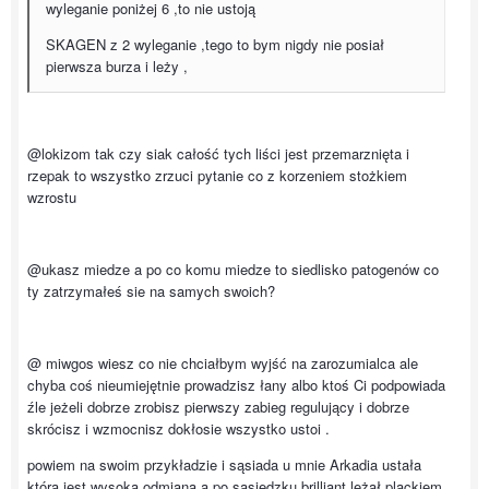
wyleganie poniżej 6 ,to nie ustoją
SKAGEN z 2 wyleganie ,tego to bym nigdy nie posiał
pierwsza burza i leży ,
@lokizom tak czy siak całość tych liści jest przemarznięta i
rzepak to wszystko zrzuci pytanie co z korzeniem stożkiem
wzrostu
@ukasz miedze a po co komu miedze to siedlisko patogenów co
ty zatrzymałeś sie na samych swoich?
@ miwgos wiesz co nie chciałbym wyjść na zarozumialca ale
chyba coś nieumiejętnie prowadzisz łany albo ktoś Ci podpowiada
źle jeżeli dobrze zrobisz pierwszy zabieg regulujący i dobrze
skrócisz i wzmocnisz dokłosie wszystko ustoi .
powiem na swoim przykładzie i sąsiada u mnie Arkadia ustała
która jest wysoką odmianą a po sąsiedzku brilliant leżał plackiem