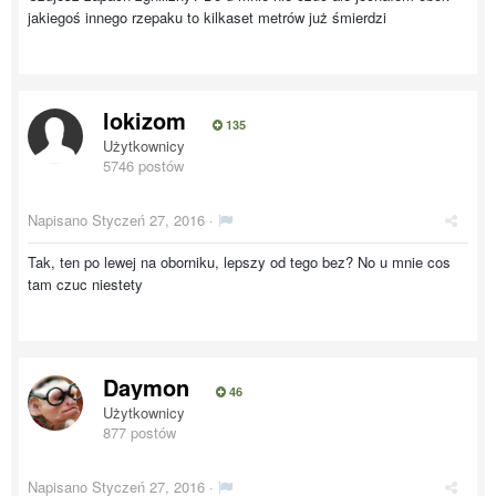
jakiegoś innego rzepaku to kilkaset metrów już śmierdzi
lokizom
135
Użytkownicy
5746 postów
Napisano
Styczeń 27, 2016
·
Tak, ten po lewej na oborniku, lepszy od tego bez? No u mnie cos
tam czuc niestety
Daymon
46
Użytkownicy
877 postów
Napisano
Styczeń 27, 2016
·