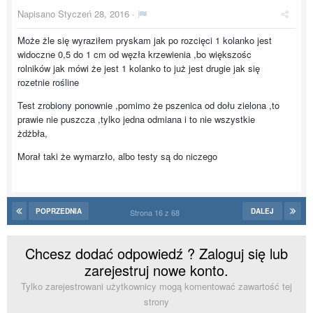
Napisano
Styczeń 28, 2016
·
Może żle się wyraziłem pryskam jak po rozcięci 1 kolanko jest
widoczne 0,5 do 1 cm od węzła krzewienia ,bo większośc
rolników jak mówi że jest 1 kolanko to już jest drugie jak się
rozetnie rośline
Test zrobiony ponownie ,pomimo że pszenica od dołu zielona ,to
prawie nie puszcza ,tylko jedna odmiana i to nie wszystkie
żdżbła,
Morał taki że wymarzło, albo testy są do niczego
POPRZEDNIA
DALEJ
Strona 16 z 68
Chcesz dodać odpowiedź ? Zaloguj się lub
zarejestruj nowe konto.
Tylko zarejestrowani użytkownicy mogą komentować zawartość tej
strony