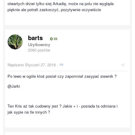
otwartych drzwi tylko siej Arkadię, może na polu nie wygląda
pięknie ale potrafi zaskoczyć, pozytywnie oczywiście
barts
59
Użytkownicy
2060 postów
Napisano
Styczeń 27, 2016
·
Po lewo w ogóle ktoś posiał czy zapomniał zasypać siewnik ?
@Jarki
Ten Kris aż tak cudowny jest ? Jakie + i - posiada ta odmiana i
jak sypie na tle innych ?