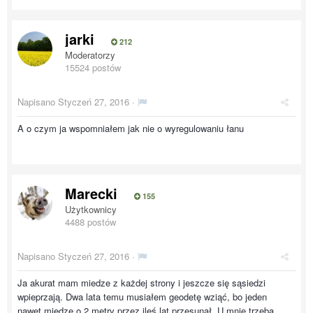
jarki
212
Moderatorzy
15524 postów
Napisano
Styczeń 27, 2016
·
A o czym ja wspomniałem jak nie o wyregulowaniu łanu
Marecki
155
Użytkownicy
4488 postów
Napisano
Styczeń 27, 2016
·
Ja akurat mam miedze z każdej strony i jeszcze się sąsiedzi
wpieprzają. Dwa lata temu musiałem geodetę wziąć, bo jeden
nawet miedzę o 2 metry przez ileś lat przesunął. U mnie trzeba