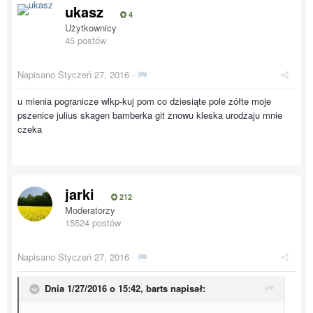
ukasz
4
Użytkownicy
45 postów
Napisano
Styczeń 27, 2016
·
u mienia pogranicze wlkp-kuj pom co dziesiąte pole zółte moje
pszenice julius skagen bamberka git znowu kleska urodzaju mnie
czeka
jarki
212
Moderatorzy
15524 postów
Napisano
Styczeń 27, 2016
·
Dnia 1/27/2016 o 15:42, barts napisał: