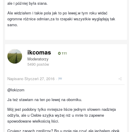
ale i później była siana.
Ale widziałem i takie pola jak to po lewej,w tym roku widać
ogromne różnice odmian,za to rzepaki wszystkie wyglądają tak
samo.
ikcomas
111
Moderatorzy
5490 postów
Napisano
Styczeń 27, 2016
·
@lokizom
Ja też stawiam na ten po lewej na oborniku.
Mój jest podobny tylko mniejsze liście jednym słowem nadzieja
odżyła, ale u Ciebie szyjka wyżej niż u mnie to zapewne
spowodowane wielkością liści.
Czujesz zapach zgnilizny? Bo u mnie nie czuć ale jechałem obok