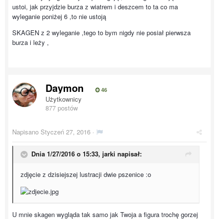
ustoi, jak przyjdzie burza z wiatrem i deszcem to ta co ma
wyleganie poniżej 6 ,to nie ustoją
SKAGEN z 2 wyleganie ,tego to bym nigdy nie posiał pierwsza
burza i leży ,
Daymon
46
Użytkownicy
877 postów
Napisano
Styczeń 27, 2016
·
Dnia 1/27/2016 o 15:33, jarki napisał:
zdjęcie z dzisiejszej lustracji dwie pszenice :o
U mnie skagen wygląda tak samo jak Twoja a figura trochę gorzej