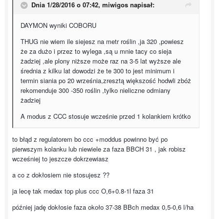
Dnia 1/28/2016 o 07:42, miwigos napisał:
DAYMON wyniki COBORU
THUG nie wiem ile siejesz na metr roślin ,ja 320 ,powiesz
że za dużo i przez to wylega ,są u mnie tacy co sieja
żadziej ,ale plony niższe może raz na 3-5 lat wyższe ale
średnia z kilku lat dowodzi że te 300 to jest minimum i
termin siania po 20 września,zresztą większość hodwli zbóż
rekomenduje 300 -350 roślin ,tylko nieliczne odmiany
żadziej
A modus z CCC stosuje wcześnie przed 1 kolankiem krótko
to błąd z regulatorem bo ccc +moddus powinno być po
pierwszym kolanku lub niewiele za faza BBCH 31 , jak robisz
wcześniej to jeszcze dokrzewiasz
a co z dokłosiem nie stosujesz ??
ja lecę tak medax top plus ccc O,6+0.8-1l faza 31
później jadę dokłosie faza około 37-38 BBch medax 0,5-0,6 l/ha