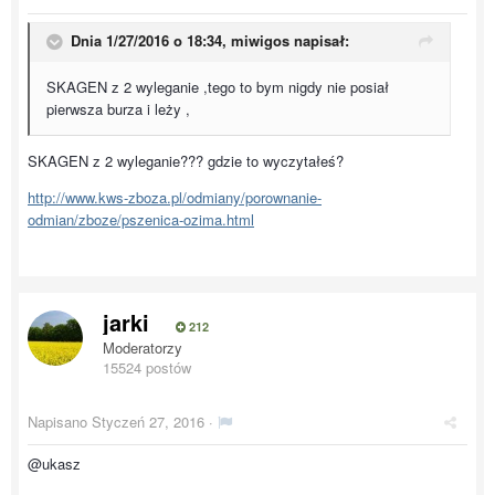
Dnia 1/27/2016 o 18:34, miwigos napisał:
SKAGEN z 2 wyleganie ,tego to bym nigdy nie posiał
pierwsza burza i leży ,
SKAGEN z 2 wyleganie??? gdzie to wyczytałeś?
http://www.kws-zboza.pl/odmiany/porownanie-
odmian/zboze/pszenica-ozima.html
jarki
212
Moderatorzy
15524 postów
Napisano
Styczeń 27, 2016
·
@ukasz