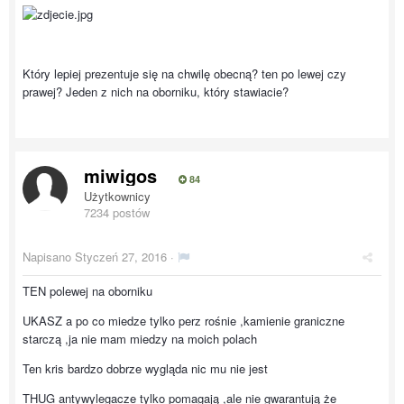
Który lepiej prezentuje się na chwilę obecną? ten po lewej czy
prawej? Jeden z nich na oborniku, który stawiacie?
miwigos
84
Użytkownicy
7234 postów
Napisano
Styczeń 27, 2016
·
TEN polewej na oborniku
UKASZ a po co miedze tylko perz rośnie ,kamienie graniczne
starczą ,ja nie mam miedzy na moich polach
Ten kris bardzo dobrze wygląda nic mu nie jest
THUG antywylegacze tylko pomagają ,ale nie gwarantują że