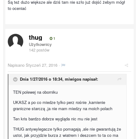
Są też dużo większe ale dziś tam nie szło już dojść żebym mógł
to oceniać
thug
1
Użytkownicy
142 postów
Napisano
Styczeń 27, 2016
·
Dnia 1/27/2016 o 18:34, miwigos napisał:
TEN polewej na oborniku
UKASZ a po co miedze tylko perz rośnie ,kamienie
graniczne starczą ,ja nie mam miedzy na moich polach
Ten kris bardzo dobrze wygląda nic mu nie jest
THUG antywylegacze tylko pomagają ,ale nie gwarantują że
ustoi, jak przyjdzie burza z wiatrem i deszcem to ta co ma