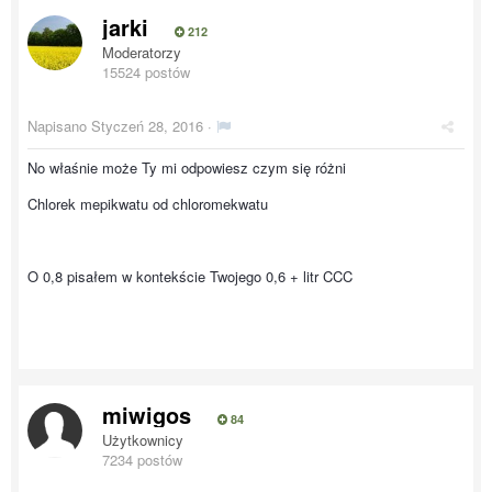
jarki
212
Moderatorzy
15524 postów
Napisano
Styczeń 28, 2016
·
No właśnie może Ty mi odpowiesz czym się różni
Chlorek mepikwatu od chloromekwatu
O 0,8 pisałem w kontekście Twojego 0,6 + litr CCC
miwigos
84
Użytkownicy
7234 postów