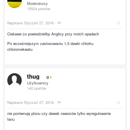
Moderatorzy
15524 postów
Napisano
Styczeń 27, 2016
·
Ciekawe co powiedzieliby Anglicy przy moich opadach
Po wcześniejszym zastosowaniu 1,5 dawki chlorku
chloromekwatu
thug
1
Użytkownicy
142 postów
Napisano
Styczeń 27, 2016
·
nie porównuję plonu czy dawek nawozów tylko wyregulowanie
łanu