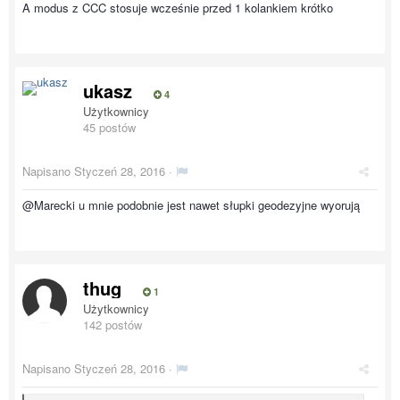
A modus z CCC stosuje wcześnie przed 1 kolankiem krótko
ukasz
4
Użytkownicy
45 postów
Napisano
Styczeń 28, 2016
·
@Marecki u mnie podobnie jest nawet słupki geodezyjne wyorują
thug
1
Użytkownicy
142 postów
Napisano
Styczeń 28, 2016
·