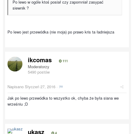
Po lewo w ogóle ktoś posiał czy zapomniał zasypać
siewnik ?
Po lewo jest przewódka (nie moja) po prawo kris ta ładniejsza
ikcomas
111
Moderatorzy
5490 postów
Napisano
Styczeń 27, 2016
·
Jak po lewo przewódka to wszystko ok, chyba że była siana we
wrześniu ;D
ukasz
4