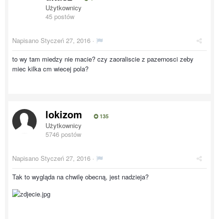
Użytkownicy
45 postów
Napisano
Styczeń 27, 2016
·
to wy tam miedzy nie macie? czy zaoraliscie z pazernosci zeby
miec kilka cm wiecej pola?
lokizom
135
Użytkownicy
5746 postów
Napisano
Styczeń 27, 2016
·
Tak to wygląda na chwilę obecną, jest nadzieja?