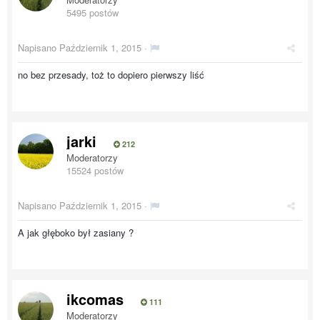
5495 postów
Napisano
Październik 1, 2015
·
no bez przesady, toż to dopiero pierwszy liść
jarki
212
Moderatorzy
15524 postów
Napisano
Październik 1, 2015
·
A jak głęboko był zasiany ?
ikcomas
111
Moderatorzy