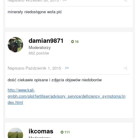
minerały niedostępne woła pić
damian9871
16
Moderatorzy
662 postów
Napisano
Październik 1, 2015
·
dość ciekawie opisane i zdjęcia objawów niedoborów
http://www.kali-
gmbh.com/plpl/fertiliser/advisory_service/deficiency_symptoms/in
dex.html
ikcomas
111
Moderatorzy