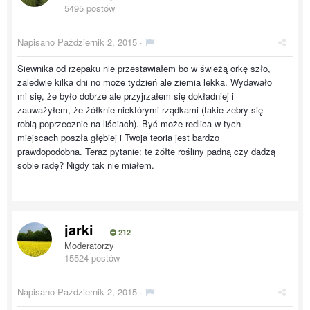
5495 postów
Napisano
Październik 2, 2015
·
Siewnika od rzepaku nie przestawiałem bo w świeżą orkę szło,
zaledwie kilka dni no może tydzień ale ziemia lekka. Wydawało
mi się, że było dobrze ale przyjrzałem się dokładniej i
zauważyłem, że żółknie niektórymi rządkami (takie zebry się
robią poprzecznie na liściach). Być może redlica w tych
miejscach poszła głębiej i Twoja teoria jest bardzo
prawdopodobna. Teraz pytanie: te żółte rośliny padną czy dadzą
sobie radę? Nigdy tak nie miałem.
jarki
212
Moderatorzy
15524 postów
Napisano
Październik 2, 2015
·