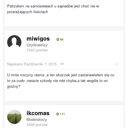
Patrzałem na samosiewach u sąsiadów jest choć nie w
przerażających ilościach
miwigos
84
Użytkownicy
7243 postów
Napisano
Październik 7, 2015
·
U mnie mszycy niema ,a ten skoczek jest zastanawiałem się co
to za cudo ,narazie szkody nie robi chyba,a tak wogóle to on
grożny?
ikcomas
111
Moderatorzy
5495 postów