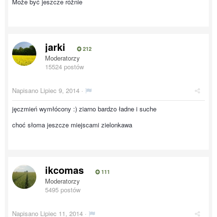
Może być jeszcze różnie
jarki
212
Moderatorzy
15524 postów
Napisano
Lipiec 9, 2014
·
jęczmień wymłócony :) ziarno bardzo ładne i suche
choć słoma jeszcze miejscami zielonkawa
ikcomas
111
Moderatorzy
5495 postów
Napisano
Lipiec 11, 2014
·