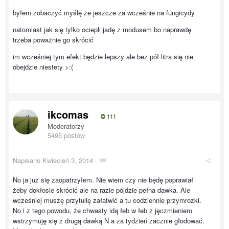
byłem zobaczyć myślę że jeszcze za wcześnie na fungicydy
natomiast jak się tylko ociepli jadę z modusem bo naprawdę
trzeba poważnie go skrócić
im wcześniej tym efekt będzie lepszy ale bez pół litra się nie
obejdzie niestety >:(
ikcomas
111
Moderatorzy
5495 postów
Napisano
Kwiecień 3, 2014
·
No ja już się zaopatrzyłem. Nie wiem czy nie będę poprawiał
żeby dokłosie skrócić ale na razie pójdzie pełna dawka. Ale
wcześniej muszę przytulię załatwić a tu codziennie przymrozki.
No i z tego powodu, że chwasty idą łeb w łeb z jęczmieniem
wstrzymuję się z drugą dawką N a za tydzień zacznie głodować.