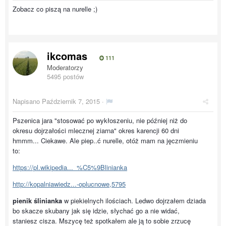
Zobacz co piszą na nurelle ;)
ikcomas
111
Moderatorzy
5495 postów
Napisano
Październik 7, 2015
·
Pszenica jara "stosować po wykłoszeniu, nie później niż do
okresu dojrzałości mlecznej ziarna" okres karencji 60 dni
hmmm... Ciekawe. Ale piep..ć nurelle, otóż mam na jęczmieniu
to:
https://pl.wikipedia..._%C5%9Blinianka
http://kopalniawiedz...-oplucnowe,5795
pienik ślinianka
w piekielnych ilościach. Ledwo dojrzałem dziada
bo skacze skubany jak się idzie, słychać go a nie widać,
staniesz cisza. Mszycę też spotkałem ale ją to sobie zrzucę