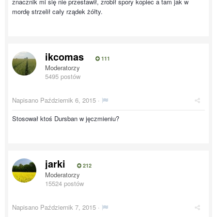
znacznik mi się nie przestawił, zrobił spory kopiec a tam jak w
mordę strzelił cały rządek żółty.
ikcomas
111
Moderatorzy
5495 postów
Napisano
Październik 6, 2015
·
Stosował ktoś Dursban w jęczmieniu?
jarki
212
Moderatorzy
15524 postów
Napisano
Październik 7, 2015
·