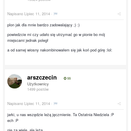
Napisano
Lipiec 11, 2014
·
plon jak dla mnie bardzo zadowalający ;) :)
powiedzcie mi czy udało się utrzymać go w pionie bo mój
miejscami jednak poległ
a od samej wiosny nakombinowałem się jak koń pod górę :lol:
arszczecin
55
Użytkownicy
1499 postów
Napisano
Lipiec 11, 2014
·
jarki, u nas wszędzie leżą jęczmienie. Ta Ostatnia Niedziela :P
ech :P
nie za wiele, ale leżą