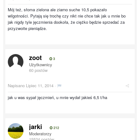
Mój też, słoma zielona ale ziarno suche 10,5 pokazało
wilgotności. Pytają się trochę czy nikt nie chce tak jak u mnie bo
jak nigdy tyle jęczmienia dookoła, że ciężko będzie sprzedać za
przyzwoite pieniądze.
zoot
3
Użytkownicy
60 postów
Napisano
Lipiec 11, 2014
·
jak u was sypał jęczmień, u mnie wydał jakieś 6,5 t/ha
jarki
212
Moderatorzy
15524 postów