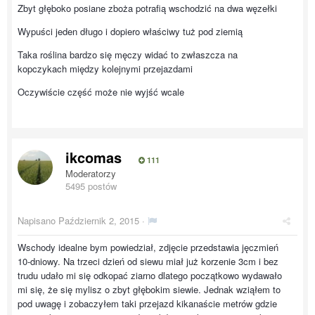
Zbyt głęboko posiane zboża potrafią wschodzić na dwa węzełki
Wypuści jeden długo i dopiero właściwy tuż pod ziemią
Taka roślina bardzo się męczy widać to zwłaszcza na
kopczykach między kolejnymi przejazdami
Oczywiście część może nie wyjść wcale
ikcomas
111
Moderatorzy
5495 postów
Napisano
Październik 2, 2015
·
Wschody idealne bym powiedział, zdjęcie przedstawia jęczmień
10-dniowy. Na trzeci dzień od siewu miał już korzenie 3cm i bez
trudu udało mi się odkopać ziarno dlatego początkowo wydawało
mi się, że się mylisz o zbyt głębokim siewie. Jednak wziąłem to
pod uwagę i zobaczyłem taki przejazd kikanaście metrów gdzie