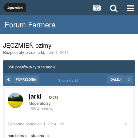
Jęczmień
Forum Farmera
JĘCZMIEŃ ozimy
Rozpoczęty przez
jarki
,
Luty 3, 2011
650 postów w tym temacie
POPRZEDNIA
DALEJ
Strona 4 z 26
jarki
212
Moderatorzy
15524 postów
Napisano
Kwiecień 3, 2014
·
narobiłeś mi strachu :o