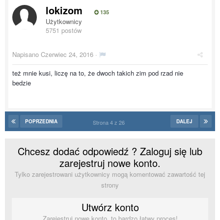
lokizom
135
Użytkownicy
5751 postów
Napisano
Czerwiec 24, 2016
·
też mnie kusi, liczę na to, że dwoch takich zim pod rzad nie
bedzie
POPRZEDNIA
DALEJ
Strona 4 z 26
Chcesz dodać odpowiedź ? Zaloguj się lub
zarejestruj nowe konto.
Tylko zarejestrowani użytkownicy mogą komentować zawartość tej
strony
Utwórz konto
Zarejestruj nowe konto, to bardzo łatwy proces!