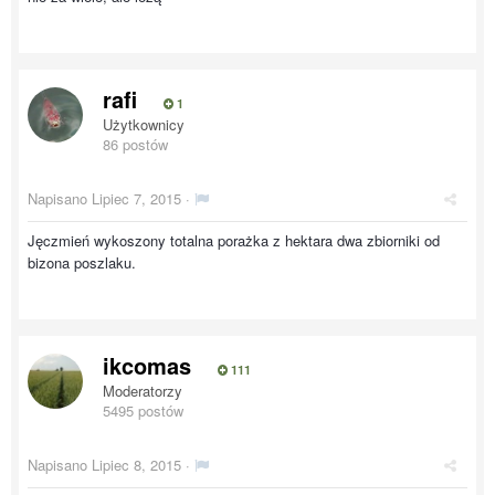
rafi
1
Użytkownicy
86 postów
Napisano
Lipiec 7, 2015
·
Jęczmień wykoszony totalna porażka z hektara dwa zbiorniki od
bizona poszlaku.
ikcomas
111
Moderatorzy
5495 postów
Napisano
Lipiec 8, 2015
·