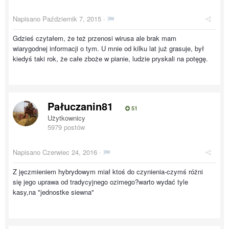
Napisano
Październik 7, 2015
·
Gdzieś czytałem, że też przenosi wirusa ale brak mam
wiarygodnej informacji o tym. U mnie od kilku lat już grasuje, był
kiedyś taki rok, że całe zboże w pianie, ludzie pryskali na potęgę.
Pałuczanin81
51
Użytkownicy
5979 postów
Napisano
Czerwiec 24, 2016
·
Z jęczmieniem hybrydowym miał ktoś do czynienia-czymś różni
się jego uprawa od tradycyjnego ozimego?warto wydać tyle
kasy,na "jednostke siewna"