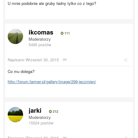
U mnie podobnie ale gruby ładny tylko co z tego?
ikcomas
111
Moderatorzy
5495 postów
Napisano
Wrzesień 30, 2015
·
Co mu dolega?
http://forum.farmer.pl/gallery/image/299-jeczmien/
jarki
212
Moderatorzy
15524 postów
Napisano
Wrzesień 30, 2015
·