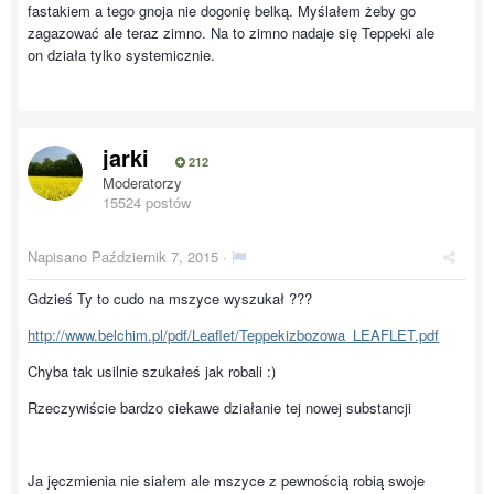
fastakiem a tego gnoja nie dogonię belką. Myślałem żeby go
zagazować ale teraz zimno. Na to zimno nadaje się Teppeki ale
on działa tylko systemicznie.
jarki
212
Moderatorzy
15524 postów
Napisano
Październik 7, 2015
·
Gdzieś Ty to cudo na mszyce wyszukał ???
http://www.belchim.pl/pdf/Leaflet/Teppekizbozowa_LEAFLET.pdf
Chyba tak usilnie szukałeś jak robali :)
Rzeczywiście bardzo ciekawe działanie tej nowej substancji
Ja jęczmienia nie siałem ale mszyce z pewnością robią swoje