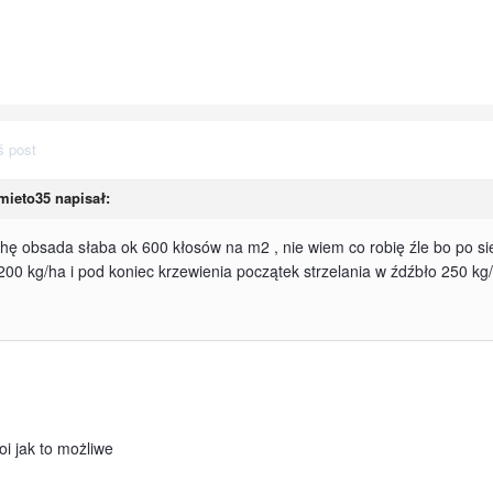
ś post
mieto35
napisał:
chę obsada słaba ok 600 kłosów na m2 , nie wiem co robię źle bo po sie
0 kg/ha i pod koniec krzewienia początek strzelania w źdźbło 250 kg/
oi jak to możliwe