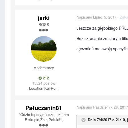
jarki
Napisano
Lipiec 5, 2017
·
Zgło
BOSS
Jeszcze za głębokiego PRLu
Bez skracanie ze starym tilt
Jęczmień ma swoją specyfi
Moderatorzy
212
15524 postów
Location
Kuj-Pom
Pałuczanin81
Napisano
Październik 28, 2017
"Gdzie topory,miecze,łuki-tam
Biskupin,Żnin,Pałuki!",
Dnia 7/4/2017 o 21:10,