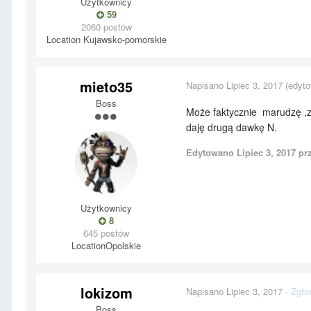
Użytkownicy
59
2060 postów
Location
Kujawsko-pomorskie
mieto35
Napisano
Lipiec 3, 2017
(edyto
Boss
Może faktycznie marudzę ,zo
daję drugą dawkę N.
Edytowano
Lipiec 3, 2017
prz
Użytkownicy
8
645 postów
Location
Opolskie
lokizom
Napisano
Lipiec 3, 2017
·
Zgło
Boss