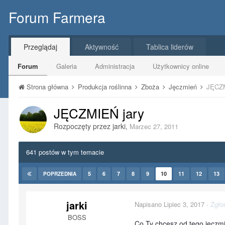
Forum Farmera
Przeglądaj
Aktywność
Tablica liderów
Forum
Galeria
Administracja
Użytkownicy online
Strona główna
Produkcja roślinna
Zboża
Jęczmień
JĘCZM
JĘCZMIEŃ jary
Rozpoczęty przez
jarki
,
Marzec 27, 2011
641 postów w tym temacie
5
6
7
8
9
10
11
12
13
POPRZEDNIA
jarki
Napisano
Lipiec 3, 2017
·
Zgło
BOSS
Co Ty chcesz od tego jęczm