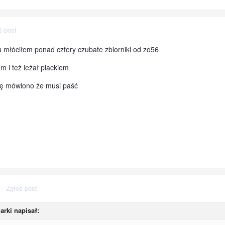
ś post
 młóciłem ponad cztery czubate zbiorniki od zo56
em i też leżał plackiem
kę mówiono że musi paść
·
Zgłoś post
jarki
napisał: