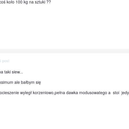
oś koło 100 kg na sztuki ??
ś post
 taki siew...
aksimum ale bałbym się
ocieszenie wyległ korzeniowo,pełna dawka modusowatego a stoi jedyn