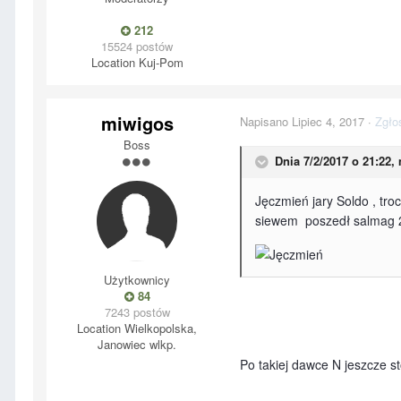
212
15524 postów
Location
Kuj-Pom
miwigos
Napisano
Lipiec 4, 2017
·
Zgło
Boss
Dnia 7/2/2017 o 21:22,
Jęczmień jary Soldo , tro
siewem poszedł salmag 20
Użytkownicy
84
7243 postów
Location
Wielkopolska,
Janowiec wlkp.
Po takiej dawce N jeszcze st