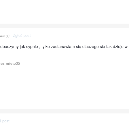
wany) ·
Zgłoś post
baczymy jak sypnie , tylko zastanawiam się dlaczego się tak dzieje 
ez mieto35
ś post