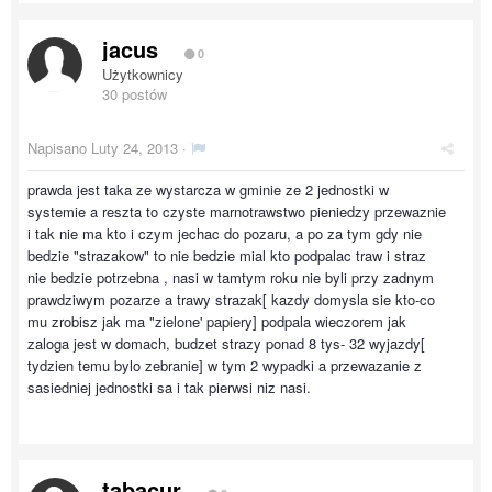
jacus
0
Użytkownicy
30 postów
Napisano
Luty 24, 2013
·
prawda jest taka ze wystarcza w gminie ze 2 jednostki w
systemie a reszta to czyste marnotrawstwo pieniedzy przewaznie
i tak nie ma kto i czym jechac do pozaru, a po za tym gdy nie
bedzie "strazakow" to nie bedzie mial kto podpalac traw i straz
nie bedzie potrzebna , nasi w tamtym roku nie byli przy zadnym
prawdziwym pozarze a trawy strazak[ kazdy domysla sie kto-co
mu zrobisz jak ma "zielone' papiery] podpala wieczorem jak
zaloga jest w domach, budzet strazy ponad 8 tys- 32 wyjazdy[
tydzien temu bylo zebranie] w tym 2 wypadki a przewazanie z
sasiedniej jednostki sa i tak pierwsi niz nasi.
tabacur