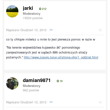
jarki
212
Moderatorzy
15524 postów
Napisano
Grudzień 13, 2013
·
co ty chłopie mówisz u mnie to jest pierwsza pomoc w razie w
''Na terenie województwa kujawsko â€“ pomorskiego
zarejestrowanych jest w sądach 886 ochotniczych straży
pożarnych.''
http://www.zosprp.torun.pl/strona.php/1_oddzial.html
damian9871
16
Moderatorzy
662 postów
Napisano
Grudzień 13, 2013
·