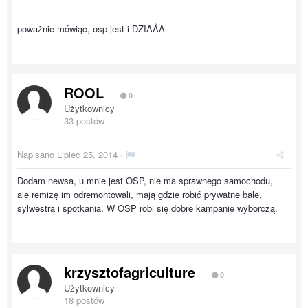
poważnie mówiąc, osp jest i DZIAÅA
ROOL
0
Użytkownicy
33 postów
Napisano
Lipiec 25, 2014
·
Dodam newsa, u mnie jest OSP, nie ma sprawnego samochodu,
ale remizę im odremontowali, mają gdzie robić prywatne bale,
sylwestra i spotkania. W OSP robi się dobre kampanie wyborczą.
krzysztofagriculture
0
Użytkownicy
18 postów