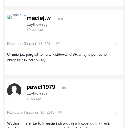
maciej.w
0
Użytkownicy
10 postów
Napisano
Sierpień 18, 2014
·
U mnie już parę lat temu zlikwidowali OSP, a fajne pomocne
chłopaki tak pracowały.
pawel1979
0
Użytkownicy
5 postów
Napisano
Wrzesień 30, 2015
·
Wydaje mi się, że to kwestia indywidualna każdej gminy i wsi.