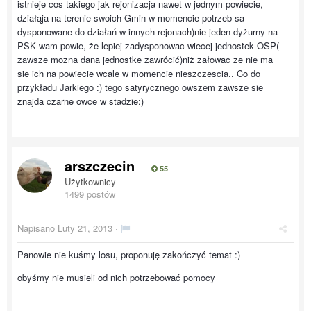
istnieje cos takiego jak rejonizacja nawet w jednym powiecie,
działąja na terenie swoich Gmin w momencie potrzeb sa
dysponowane do działań w innych rejonach)nie jeden dyżurny na
PSK wam powie, że lepiej zadysponowac wiecej jednostek OSP(
zawsze mozna dana jednostke zawrócić)niż załowac ze nie ma
sie ich na powiecie wcale w momencie nieszczescia.. Co do
przykładu Jarkiego :) tego satyrycznego owszem zawsze sie
znajda czarne owce w stadzie:)
arszczecin
55
Użytkownicy
1499 postów
Napisano
Luty 21, 2013
·
Panowie nie kuśmy losu, proponuję zakończyć temat :)
obyśmy nie musieli od nich potrzebować pomocy