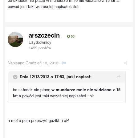
bo składek nie płacę w mundurze mnie nie widziano z 15 lat a
powód jest taki wcześniej napisałeś :lol:
arszczecin
55
Użytkownicy
1499 postów
Napisano
Grudzień 13, 2013
·
Dnia 12/13/2013 o 17:53, jarki napisał:
bo składek nie płacę
w mundurze mnie nie widziano z 15
lat
a powód jest taki wcześniej napisałeś :lol:
a może pora przeszyć guziki :) xP