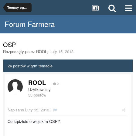
Tematy ogólne
Forum Farmera
OSP
Rozpoczęty przez
ROOL
,
Luty 15, 2013
24 postów w tym temacie
ROOL
0
Użytkownicy
33 postów
Napisano
Luty 15, 2013
·
Co śądzicie o wiejskim OSP?