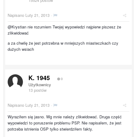
15524 postów
Napisano
Luty 21, 2013
·
@Krystian nie rozumiem Twojej wypowiedzi najpierw piszesz że
zlikwidować
a za chwilę że jest potrzebna w mniejszych miasteczkach czy
dużych wsiach
K. 1945
0
Użytkownicy
13 postów
Napisano
Luty 21, 2013
·
Wyraziłem się jasno. Wg mnie należy zlikwidować. Druga część
wypowiedzi to poruszenie problemu PSP. Nie napisałem, że jest
potrzeba istnienia OSP tylko stwierdziłem fakty.