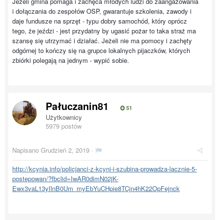
Jeżeli gmina pomaga i zachęca młodych ludzi do zaangażowania
i dołączania do zespołów OSP, gwarantuje szkolenia, zawody i
daje fundusze na sprzęt - typu dobry samochód, który oprócz
tego, że jeździ - jest przydatny by ugasić pożar to taka straż ma
szansę się utrzymać i działać. Jeżeli nie ma pomocy i zachęty
odgórnej to kończy się na grupce lokalnych pijaczków, których
zbiórki polegają na jednym - wypić sobie.
Pałuczanin81
51
Użytkownicy
5979 postów
Napisano
Grudzień 2, 2019
·
http://kcynia.info/policjanci-z-kcyni-i-szubina-prowadza-lacznie-5-
postepowan/?fbclid=IwAR0dimN02jK-
Ewx3vaL13yIlnB0Um_myEbYuCHpie8TCjn4hK22OpFejnck