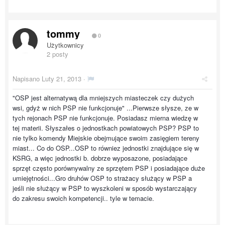
tommy
0
Użytkownicy
2 posty
Napisano
Luty 21, 2013
·
"OSP jest alternatywą dla mniejszych miasteczek czy dużych
wsi, gdyż w nich PSP nie funkcjonuje" ...Pierwsze słysze, ze w
tych rejonach PSP nie funkcjonuje. Posiadasz mierna wiedzę w
tej materii. Słyszałes o jednostkach powiatowych PSP? PSP to
nie tylko komendy Miejskie obejmujące swoim zasięgiem tereny
miast... Co do OSP...OSP to równiez jednostki znajdujące się w
KSRG, a więc jednostki b. dobrze wyposazone, posiadające
sprzęt często porównywalny ze sprzętem PSP i posiadające duże
umiejętności...Gro druhów OSP to strażacy służący w PSP a
jeśli nie służący w PSP to wyszkoleni w sposób wystarczający
do zakresu swoich kompetencji.. tyle w temacie.