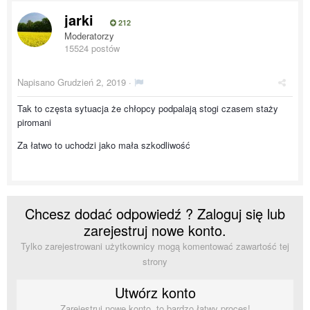
jarki
212
Moderatorzy
15524 postów
Napisano
Grudzień 2, 2019
·
Tak to częsta sytuacja że chłopcy podpalają stogi czasem staży
piromani
Za łatwo to uchodzi jako mała szkodliwość
Chcesz dodać odpowiedź ? Zaloguj się lub
zarejestruj nowe konto.
Tylko zarejestrowani użytkownicy mogą komentować zawartość tej
strony
Utwórz konto
Zarejestruj nowe konto, to bardzo łatwy proces!