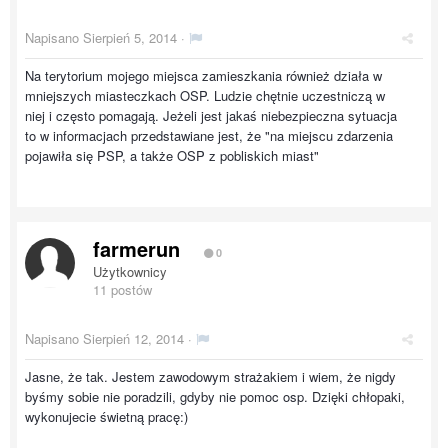
Napisano
Sierpień 5, 2014
·
Na terytorium mojego miejsca zamieszkania również działa w
mniejszych miasteczkach OSP. Ludzie chętnie uczestniczą w
niej i często pomagają. Jeżeli jest jakaś niebezpieczna sytuacja
to w informacjach przedstawiane jest, że "na miejscu zdarzenia
pojawiła się PSP, a także OSP z pobliskich miast"
farmerun
0
Użytkownicy
11 postów
Napisano
Sierpień 12, 2014
·
Jasne, że tak. Jestem zawodowym strażakiem i wiem, że nigdy
byśmy sobie nie poradzili, gdyby nie pomoc osp. Dzięki chłopaki,
wykonujecie świetną pracę:)