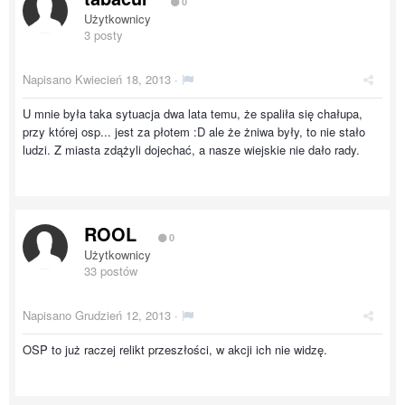
0
Użytkownicy
3 posty
Napisano
Kwiecień 18, 2013
·
U mnie była taka sytuacja dwa lata temu, że spaliła się chałupa,
przy której osp... jest za płotem :D ale że żniwa były, to nie stało
ludzi. Z miasta zdążyli dojechać, a nasze wiejskie nie dało rady.
ROOL
0
Użytkownicy
33 postów
Napisano
Grudzień 12, 2013
·
OSP to już raczej relikt przeszłości, w akcji ich nie widzę.