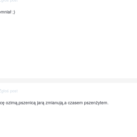
omniał ;)
Zgłoś post
nicę ozimą,pszenicą jarą zmianują,a czasem pszenżytem.