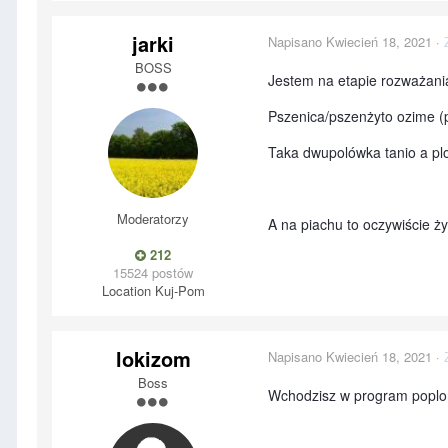
jarki
Napisano
Kwiecień 18, 2021
·
BOSS
Jestem na etapie rozważani
Pszenica/pszenżyto ozime (p
Taka dwupolówka tanio a pl
Moderatorzy
A na piachu to oczywiście ży
212
15524 postów
Location
Kuj-Pom
lokizom
Napisano
Kwiecień 18, 2021
·
Boss
Wchodzisz w program poplon