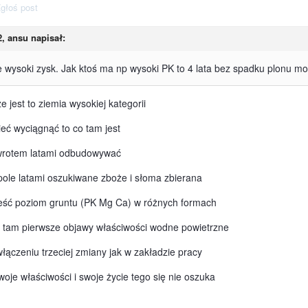
głoś post
2,
ansu
napisał:
e wysoki zysk. Jak ktoś ma np wysoki PK to 4 lata bez spadku plonu m
 jest to ziemia wysokiej kategorii
mieć wyciągnąć to co tam jest
powrotem latami odbudowywać
pole latami oszukiwane zboże i słoma zbierana
ieść poziom gruntu (PK Mg Ca) w różnych formach
 to tam pierwsze objawy właściwości wodne powietrzne
łączeniu trzeciej zmiany jak w zakładzie pracy
oje właściwości i swoje życie tego się nie oszuka