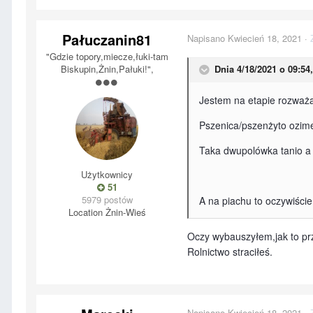
Pałuczanin81
Napisano
Kwiecień 18, 2021
·
"Gdzie topory,miecze,łuki-tam
Biskupin,Żnin,Pałuki!",
Dnia 4/18/2021 o 09:54
Jestem na etapie rozważa
Pszenica/pszenżyto ozime
Taka dwupolówka tanio a 
Użytkownicy
51
5979 postów
A na piachu to oczywiście
Location
Żnin-Wieś
Oczy wybauszyłem,jak to prz
Rolnictwo straciłeś.
Napisano
Kwiecień 18, 2021
·