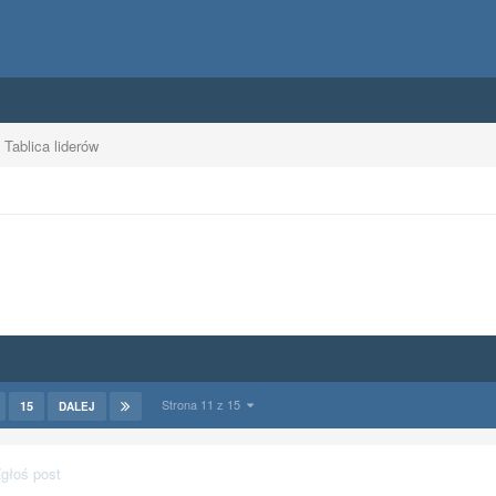
Tablica liderów
Strona 11 z 15
15
DALEJ
głoś post