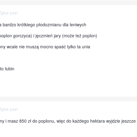
Zgłoś post
a bardzo krótkiego płodozmianu dla leniwych
oplon gorczyca) i jęczmień jary (może też poplon)
ony wcale nie muszą mocno spaść tylko ta unia
to łubin
Zgłoś post
y i masz 850 zł do poplonu, więc do każdego hektara wyjdzie jeszcze