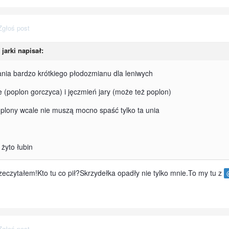
Zgłoś post
,
jarki
napisał:
nia bardzo krótkiego płodozmianu dla leniwych
 (poplon gorczyca) i jęczmień jary (może też poplon)
plony wcale nie muszą mocno spaść tylko ta unia
 żyto łubin
eczytałem!Kto tu co pił?Skrzydełka opadły nie tylko mnie.To my tu z
Zgłoś post