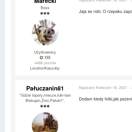
Marecki
Boss
Jaja se robi. O rzepaku zap
Użytkownicy
155
4488 postów
Location
Kaszuby.
Pałuczanin81
Napisano
Kwiecień 18, 2021
·
"Gdzie topory,miecze,łuki-tam
Dodam kiedy fotki,jak psze
Biskupin,Żnin,Pałuki!",