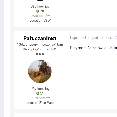
Użytkownicy
70
2630 postów
Location
LSW
Pałuczanin81
Napisano
Listopad 19, 2020
·
Z
"Gdzie topory,miecze,łuki-tam
Przyznam,że zarówno z kukur
Biskupin,Żnin,Pałuki!",
Użytkownicy
51
5979 postów
Location
Żnin-Wieś