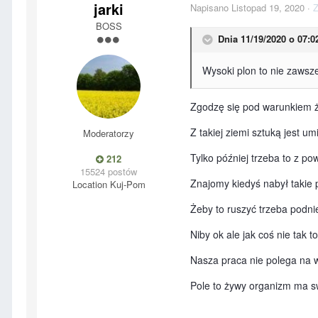
jarki
Napisano
Listopad 19, 2020
·
Z
BOSS
Dnia 11/19/2020 o 07:0
Wysoki plon to nie zawsz
Zgodzę się pod warunkiem że
Z takiej ziemi sztuką jest u
Moderatorzy
Tylko później trzeba to z 
212
15524 postów
Znajomy kiedyś nabył takie 
Location
Kuj-Pom
Żeby to ruszyć trzeba podn
Niby ok ale jak coś nie tak
Nasza praca nie polega na w
Pole to żywy organizm ma sw