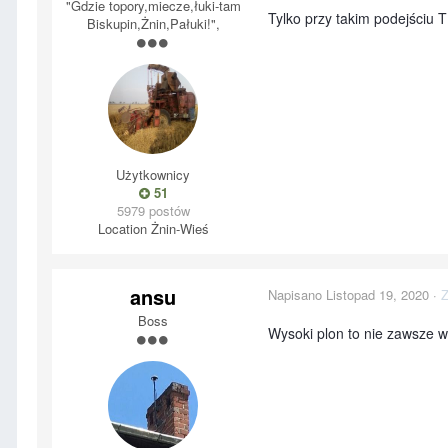
"Gdzie topory,miecze,łuki-tam
Tylko przy takim podejściu 
Biskupin,Żnin,Pałuki!",
Użytkownicy
51
5979 postów
Location
Żnin-Wieś
ansu
Napisano
Listopad 19, 2020
·
Z
Boss
Wysoki plon to nie zawsze w