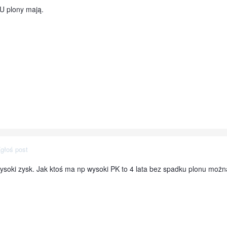
TU plony mają.
głoś post
ysoki zysk. Jak ktoś ma np wysoki PK to 4 lata bez spadku plonu moż