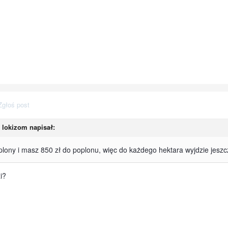
Zgłoś post
,
lokizom
napisał:
ony i masz 850 zł do poplonu, więc do każdego hektara wyjdzie jeszc
i?