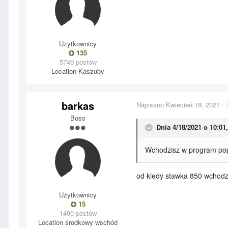
Użytkownicy
135
5749 postów
Location
Kaszuby
barkas
Napisano
Kwiecień 18, 2021
·
Boss
Dnia 4/18/2021 o 10:01
Wchodzisz w program popl
od kiedy stawka 850 wchodz
Użytkownicy
15
1490 postów
Location
środkowy wschód