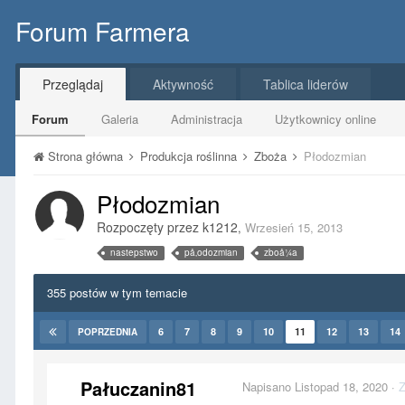
Forum Farmera
Przeglądaj
Aktywność
Tablica liderów
Forum
Galeria
Administracja
Użytkownicy online
Strona główna
Produkcja roślinna
Zboża
Płodozmian
Płodozmian
Rozpoczęty przez
k1212
,
Wrzesień 15, 2013
nastepstwo
på‚odozmian
zboå¼a
355 postów w tym temacie
6
7
8
9
10
11
12
13
14
POPRZEDNIA
Pałuczanin81
Napisano
Listopad 18, 2020
·
Z