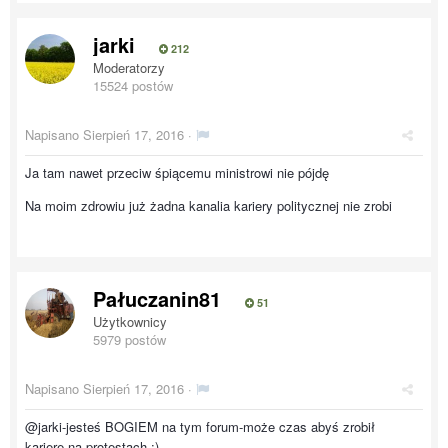
jarki
212
Moderatorzy
15524 postów
Napisano
Sierpień 17, 2016
·
Ja tam nawet przeciw śpiącemu ministrowi nie pójdę
Na moim zdrowiu już żadna kanalia kariery politycznej nie zrobi
Pałuczanin81
51
Użytkownicy
5979 postów
Napisano
Sierpień 17, 2016
·
@jarki-jesteś BOGIEM na tym forum-może czas abyś zrobił
karierę na protestach :)