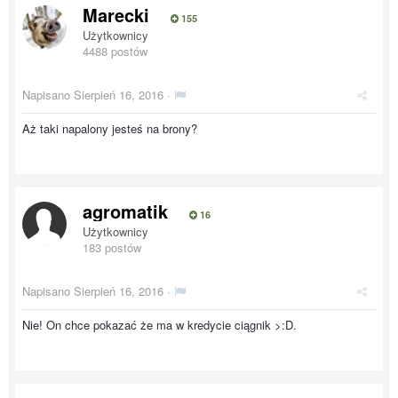
Marecki
155
Użytkownicy
4488 postów
Napisano
Sierpień 16, 2016
·
Aż taki napalony jesteś na brony?
agromatik
16
Użytkownicy
183 postów
Napisano
Sierpień 16, 2016
·
Nie! On chce pokazać że ma w kredycie ciągnik >:D.