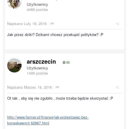
Użytkownicy
4488 postów
Napisano
Luty 19, 2016
·
Jak przez dziki? Dzikami chcesz przekupić polityków? :P
arszczecin
55
Użytkownicy
1499 postów
Napisano
Marzec 19, 2016
·
Ot tak , oby się nie zgubiło , może trzeba będzie skorzystać :P
http://www.farmer.pl/finanse/jak-protestowac-bez-
konsekwencji,62887.html