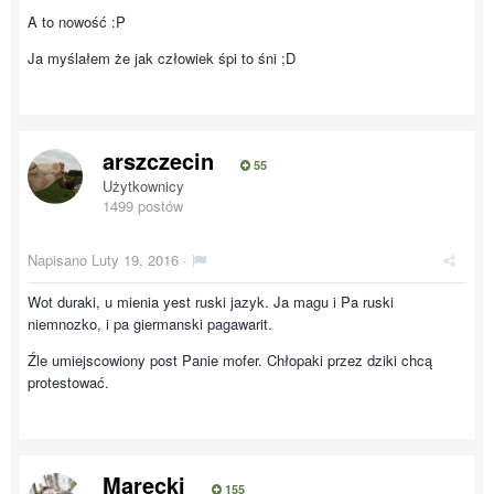
A to nowość :P
Ja myślałem że jak człowiek śpi to śni ;D
arszczecin
55
Użytkownicy
1499 postów
Napisano
Luty 19, 2016
·
Wot duraki, u mienia yest ruski jazyk. Ja magu i Pa ruski
niemnozko, i pa giermanski pagawarit.
Źle umiejscowiony post Panie mofer. Chłopaki przez dziki chcą
protestować.
Marecki
155