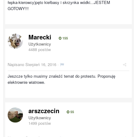
łepka-kierowcy)pęto kiełbasy i skrzynka wódki...JESTEM
GOTOWY!!!
Marecki
155
Użytkownicy
4488 postów
Napisano
Sierpień 16, 2016
·
Jeszcze tylko musimy znaleźć temat do protestu. Proponuję
elektrownie wiatrowe.
arszczecin
55
Użytkownicy
1499 postów