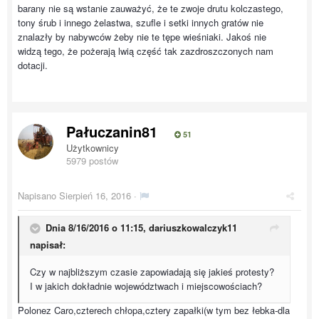
barany nie są wstanie zauważyć, że te zwoje drutu kolczastego,
tony śrub i innego żelastwa, szufle i setki innych gratów nie
znalazły by nabywców żeby nie te tępe wieśniaki. Jakoś nie
widzą tego, że pożerają lwią część tak zazdroszczonych nam
dotacji.
Pałuczanin81
51
Użytkownicy
5979 postów
Napisano
Sierpień 16, 2016
·
Dnia 8/16/2016 o 11:15, dariuszkowalczyk11
napisał:
Czy w najbliższym czasie zapowiadają się jakieś protesty?
I w jakich dokładnie województwach i miejscowościach?
Polonez Caro,czterech chłopa,cztery zapałki(w tym bez łebka-dla