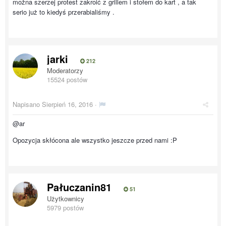
można szerzej protest zakroić z grillem i stołem do kart , a tak
serio już to kiedyś przerabialiśmy .
jarki
212
Moderatorzy
15524 postów
Napisano
Sierpień 16, 2016
·
@ar
Opozycja skłócona ale wszystko jeszcze przed nami :P
Pałuczanin81
51
Użytkownicy
5979 postów