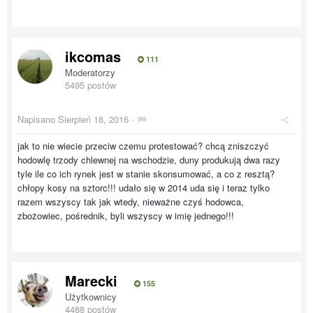
ikcomas
111
Moderatorzy
5495 postów
Napisano
Sierpień 18, 2016
·
jak to nie wiecie przeciw czemu protestować? chcą zniszczyć
hodowlę trzody chlewnej na wschodzie, duny produkują dwa razy
tyle ile co ich rynek jest w stanie skonsumować, a co z resztą?
chłopy kosy na sztorc!!! udało się w 2014 uda się i teraz tylko
razem wszyscy tak jak wtedy, nieważne czyś hodowca,
zbożowiec, pośrednik, byli wszyscy w imię jednego!!!
Marecki
155
Użytkownicy
4488 postów