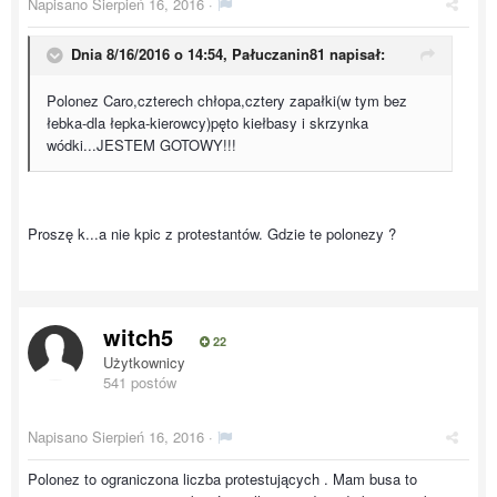
Napisano
Sierpień 16, 2016
·
Dnia 8/16/2016 o 14:54, Pałuczanin81 napisał:
Polonez Caro,czterech chłopa,cztery zapałki(w tym bez
łebka-dla łepka-kierowcy)pęto kiełbasy i skrzynka
wódki...JESTEM GOTOWY!!!
Proszę k...a nie kpic z protestantów. Gdzie te polonezy ?
witch5
22
Użytkownicy
541 postów
Napisano
Sierpień 16, 2016
·
Polonez to ograniczona liczba protestujących . Mam busa to