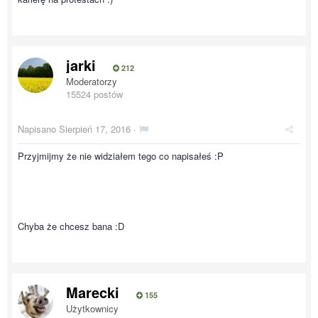
jarki
212
Moderatorzy
15524 postów
Napisano
Sierpień 17, 2016
·
Przyjmijmy że nie widziałem tego co napisałeś :P
Chyba że chcesz bana :D
Marecki
155
Użytkownicy