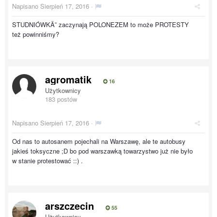
Napisano
Sierpień 17, 2016
·
STUDNIÓWKÄ˜ zaczynają POLONEZEM to może PROTESTY
też powinniśmy?
agromatik
16
Użytkownicy
183 postów
Napisano
Sierpień 17, 2016
·
Od nas to autosanem pojechali na Warszawę, ale te autobusy
jakieś toksyczne ;D bo pod warszawką towarzystwo już nie było
w stanie protestować ::) .
arszczecin
55
Użytkownicy