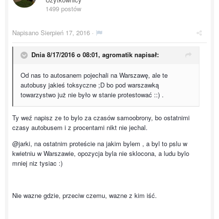
1499 postów
Napisano
Sierpień 17, 2016
·
Dnia 8/17/2016 o 08:01, agromatik napisał:
Od nas to autosanem pojechali na Warszawę, ale te
autobusy jakieś toksyczne ;D bo pod warszawką
towarzystwo już nie było w stanie protestować ::) .
Ty weź napisz ze to bylo za czasów samoobrony, bo ostatnimi
czasy autobusem i z procentami nikt nie jechal.
@jarki, na ostatnim proteście na jakim bylem , a byl to pslu w
kwietniu w Warszawie, opozycja byla nie sklocona, a ludu bylo
mniej niz tysiac :)
Nie wazne gdzie, przeciw czemu, wazne z kim iść.