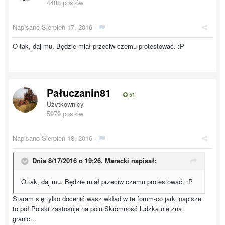
4488 postów
Napisano
Sierpień 17, 2016
·
O tak, daj mu. Będzie miał przeciw czemu protestować. :P
Pałuczanin81
51
Użytkownicy
5979 postów
Napisano
Sierpień 18, 2016
·
Dnia 8/17/2016 o 19:26, Marecki napisał:
O tak, daj mu. Będzie miał przeciw czemu protestować. :P
Staram się tylko docenić wasz wkład w te forum-co jarki napisze
to pół Polski zastosuje na polu.Skromność ludzka nie zna
granic...