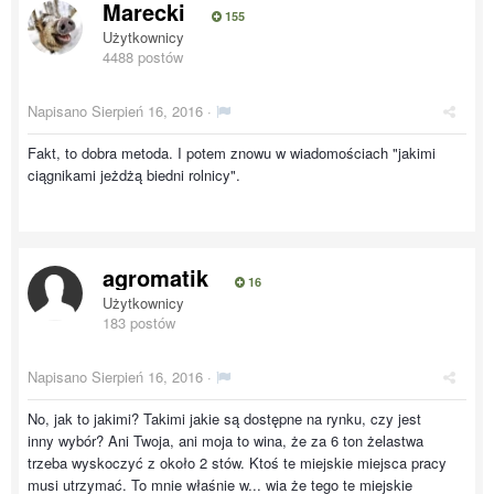
Marecki
155
Użytkownicy
4488 postów
Napisano
Sierpień 16, 2016
·
Fakt, to dobra metoda. I potem znowu w wiadomościach "jakimi
ciągnikami jeżdżą biedni rolnicy".
agromatik
16
Użytkownicy
183 postów
Napisano
Sierpień 16, 2016
·
No, jak to jakimi? Takimi jakie są dostępne na rynku, czy jest
inny wybór? Ani Twoja, ani moja to wina, że za 6 ton żelastwa
trzeba wyskoczyć z około 2 stów. Ktoś te miejskie miejsca pracy
musi utrzymać. To mnie właśnie w... wia że tego te miejskie