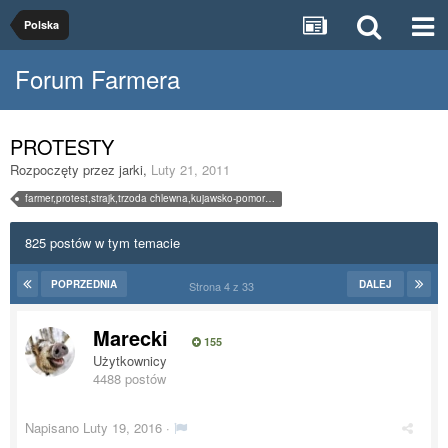
Polska
Forum Farmera
PROTESTY
Rozpoczęty przez
jarki
,
Luty 21, 2011
farmer,protest,strajk,trzoda chlewna,kujawsko-pomorskie,świnie,tucznik,prosiak,maciora
825 postów w tym temacie
POPRZEDNIA
DALEJ
Strona 4 z 33
Marecki
155
Użytkownicy
4488 postów
Napisano
Luty 19, 2016
·