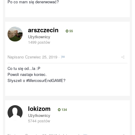
Po co mam się denerwować?
arszczecin
55
Użytkownicy
1499 postów
Napisano
Czerwiec 25, 2019
·
Co tu się od...la :P
Powoli nastaje koniec.
Słyszeli o #MercosurEndGAME?
lokizom
134
Użytkownicy
5744 postów