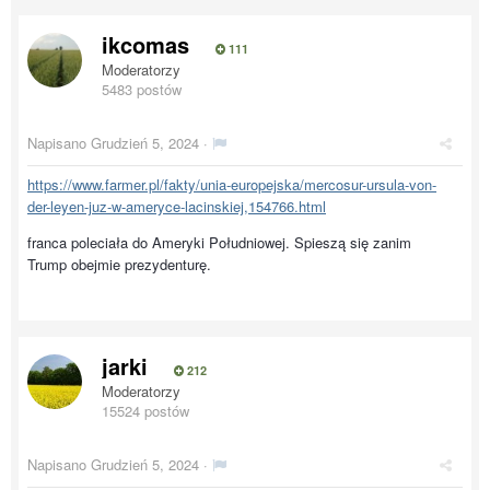
ikcomas
111
Moderatorzy
5483 postów
Napisano
Grudzień 5, 2024
·
https://www.farmer.pl/fakty/unia-europejska/mercosur-ursula-von-
der-leyen-juz-w-ameryce-lacinskiej,154766.html
franca poleciała do Ameryki Południowej. Spieszą się zanim
Trump obejmie prezydenturę.
jarki
212
Moderatorzy
15524 postów
Napisano
Grudzień 5, 2024
·