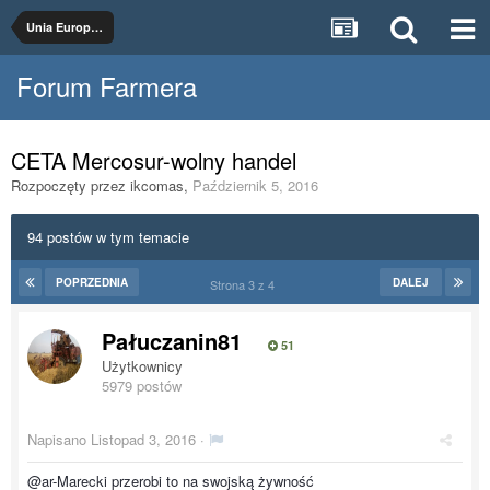
Unia Europejska
Forum Farmera
CETA Mercosur-wolny handel
Rozpoczęty przez
ikcomas
,
Październik 5, 2016
94 postów w tym temacie
POPRZEDNIA
DALEJ
Strona 3 z 4
Pałuczanin81
51
Użytkownicy
5979 postów
Napisano
Listopad 3, 2016
·
@ar-Marecki przerobi to na swojską żywność