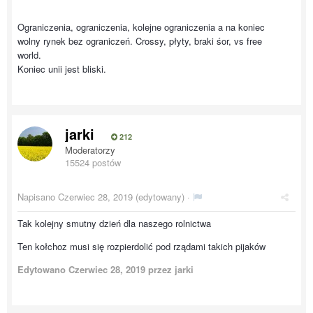
Możba pomału zbierać zabawki
Ograniczenia, ograniczenia, kolejne ograniczenia a na koniec
wolny rynek bez ograniczeń. Crossy, płyty, braki śor, vs free
world.
Koniec unii jest bliski.
jarki
212
Moderatorzy
15524 postów
Napisano
Czerwiec 28, 2019
(edytowany) ·
Tak kolejny smutny dzień dla naszego rolnictwa
Ten kołchoz musi się rozpierdolić pod rządami takich pijaków
Edytowano
Czerwiec 28, 2019
przez jarki