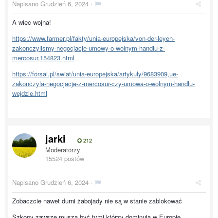
Napisano
Grudzień 6, 2024
·
A więc wojna!
https://www.farmer.pl/fakty/unia-europejska/von-der-leyen-
zakonczylismy-negocjacje-umowy-o-wolnym-handlu-z-
mercosur,154823.html
https://forsal.pl/swiat/unia-europejska/artykuly/9683909,ue-
zakonczyla-negocjacje-z-mercosur-czy-umowa-o-wolnym-handlu-
wejdzie.html
jarki
212
Moderatorzy
15524 postów
Napisano
Grudzień 6, 2024
·
Zobaczcie nawet durni żabojady nie są w stanie zablokować
Szkopy zawsze muszą być tymi którzy dominują w Europie