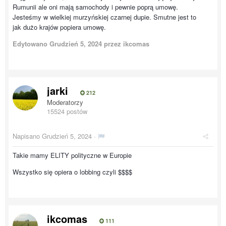
Rumunii ale oni mają samochody i pewnie poprą umowę.
Jesteśmy w wielkiej murzyńskiej czarnej dupie. Smutne jest to
jak dużo krajów popiera umowę.
Edytowano
Grudzień 5, 2024
przez ikcomas
jarki
212
Moderatorzy
15524 postów
Napisano
Grudzień 5, 2024
·
Takie mamy ELITY polityczne w Europie
Wszystko się opiera o lobbing czyli $$$$
ikcomas
111