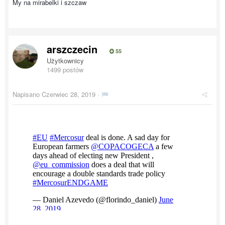
My na mirabelki i szczaw
arszczecin
55
Użytkownicy
1499 postów
Napisano
Czerwiec 28, 2019
·
h114