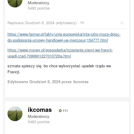
Moderatorzy
5483 postów
Napisano
Grudzień 6, 2024
(edytowany) ·
https://www.farmer.pl/fakty/unia-europejska/inta-jutro-moze-dojsc-
do-podpisania-umowy-handlowej-ue-mercosur,154777.html
https://www.money.pl/gospodarka/trzesienie-ziemi-we-francji-
upadl-rzad-7099901227010720a.html
szmata spieszy się, bo chce wykorzystać upadek rządu we
Francji.
Edytowano
Grudzień 6, 2024
przez ikcomas
ikcomas
111
Moderatorzy
5483 postów