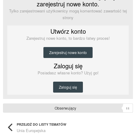
zarejestruj nowe konto.
Tylko zarejestrowani użytkownicy mogą komentować zawartość tej
strony
Utwórz konto
Zarejestruj nowe konto, to bardzo łatwy proces!
Zarejestruj nowe konto
Zaloguj się
Posiadasz własne konto? Użyj go!
Zaloguj się
Obserwujący
11
PRZEJDŹ DO LISTY TEMATÓW
Unia Europejska