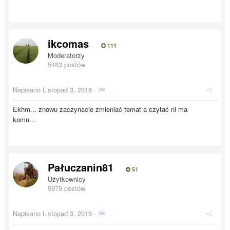
ikcomas
111
Moderatorzy
5483 postów
Napisano
Listopad 3, 2016
·
Ekhm... znowu zaczynacie zmieniać temat a czytać ni ma
komu...
Pałuczanin81
51
Użytkownicy
5979 postów
Napisano
Listopad 3, 2016
·