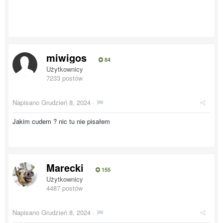
miwigos
84
Użytkownicy
7233 postów
Napisano
Grudzień 8, 2024
·
Jakim cudem ? nic tu nie pisałem
Marecki
155
Użytkownicy
4487 postów
Napisano
Grudzień 8, 2024
·