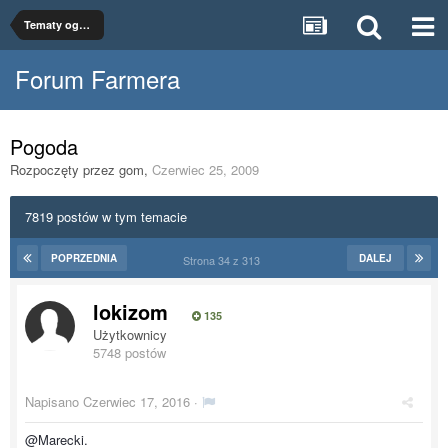
Tematy ogólne
Forum Farmera
Pogoda
Rozpoczęty przez
gom
,
Czerwiec 25, 2009
7819 postów w tym temacie
POPRZEDNIA
DALEJ
Strona 34 z 313
lokizom
135
Użytkownicy
5748 postów
Napisano
Czerwiec 17, 2016
·
@Marecki.