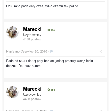
Od 6 rano pada cały czas, tylko czemu tak późno.
Marecki
155
Użytkownicy
4488 postów
Napisano
Czerwiec 20, 2016
·
Pada od 5:37 i do tej pory bez ani jednej przerwy wciąż lekki
deszcz. Do teraz 42mm.
Marecki
155
Użytkownicy
4488 postów
Napisano
Czerwiec 21, 2016
·