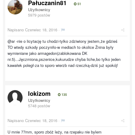
Pałuczanin81
51
Użytkownicy
5979 postów
Napisano
Czerwiec 18, 2016
·
@ar -nie o licytację tu chodzi-tylko zdziwiony jestem,że gdzieś
TO wtedy szkody poczyniło-w mediach to okolice Żnina były
wymieniane jako armagedon(zablokowana DK
nr.5)...Jęczmiona,pszenice,kukurudze chyba liche,bo tylko jeden
kawałek poległ-za to sporo wierzb nad rzeczką-dziś już spokój!
lokizom
135
Użytkownicy
5748 postów
Napisano
Czerwiec 18, 2016
·
U mnie 77mm, sporo zbóż leży, na rzepaku nie bylem