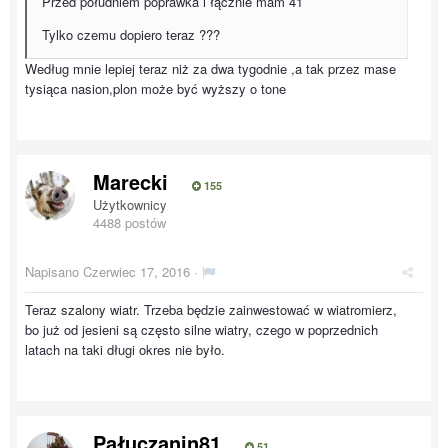
Przed południem poprawka i łącznie mam 41
Tylko czemu dopiero teraz ???
Według mnie lepiej teraz niż za dwa tygodnie ,a tak przez mase
tysiąca nasion,plon może być wyższy o tone
Marecki
155
Użytkownicy
4488 postów
Napisano
Czerwiec 17, 2016
·
Teraz szalony wiatr. Trzeba będzie zainwestować w wiatromierz,
bo już od jesieni są często silne wiatry, czego w poprzednich
latach na taki długi okres nie było.
Pałuczanin81
51