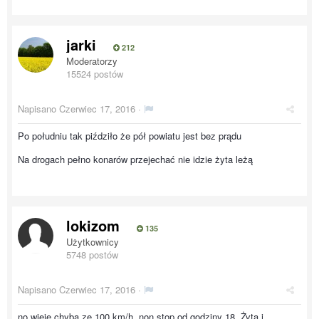
jarki
212
Moderatorzy
15524 postów
Napisano
Czerwiec 17, 2016
·
Po południu tak piździło że pół powiatu jest bez prądu
Na drogach pełno konarów przejechać nie idzie żyta leżą
lokizom
135
Użytkownicy
5748 postów
Napisano
Czerwiec 17, 2016
·
no wieje chyba ze 100 km/h, non stop od godziny 18. Żyta i