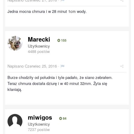
Jedna mocna chmura i w 28 minut 1cm wody.
Marecki
155
Użytkownicy
4488 postów
Napisano
Czerwiec 25, 2016
·
Burze chodziły od południa i tyle padało, że siano zebrałem.
Teraz chmura dostała dziurę i w 40 minut 32mm. Żyta się
kłaniają.
miwigos
84
Użytkownicy
7237 postów