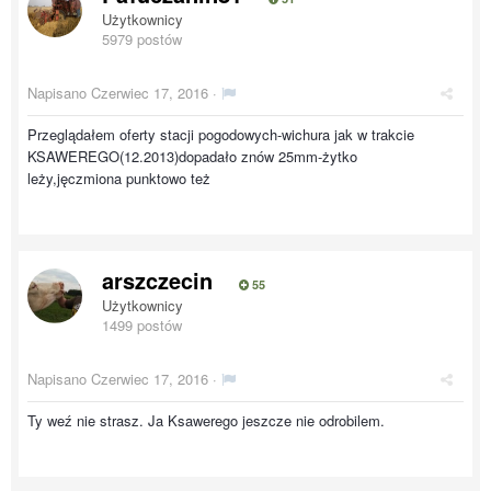
Użytkownicy
5979 postów
Napisano
Czerwiec 17, 2016
·
Przeglądałem oferty stacji pogodowych-wichura jak w trakcie
KSAWEREGO(12.2013)dopadało znów 25mm-żytko
leży,jęczmiona punktowo też
arszczecin
55
Użytkownicy
1499 postów
Napisano
Czerwiec 17, 2016
·
Ty weź nie strasz. Ja Ksawerego jeszcze nie odrobilem.