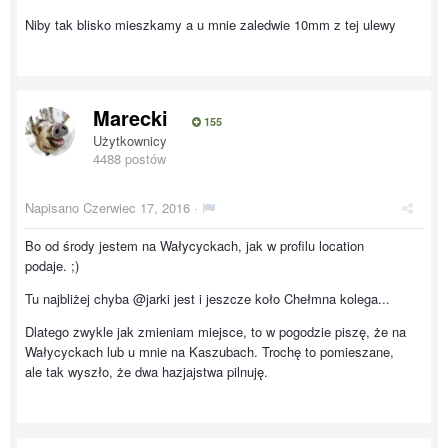
Niby tak blisko mieszkamy a u mnie zaledwie 10mm z tej ulewy
Marecki
155
Użytkownicy
4488 postów
Napisano
Czerwiec 17, 2016
·
Bo od środy jestem na Wałycyckach, jak w profilu location
podaje. ;)
Tu najbliżej chyba @jarki jest i jeszcze koło Chełmna kolega...
Dlatego zwykle jak zmieniam miejsce, to w pogodzie piszę, że na
Wałycyckach lub u mnie na Kaszubach. Trochę to pomieszane,
ale tak wyszło, że dwa hazjajstwa pilnuję.