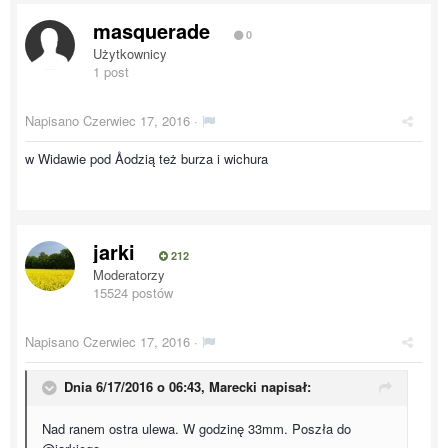
masquerade
0
Użytkownicy
1 post
Napisano
Czerwiec 17, 2016
·
w Widawie pod Åodzią też burza i wichura
jarki
212
Moderatorzy
15524 postów
Napisano
Czerwiec 17, 2016
·
Dnia 6/17/2016 o 06:43, Marecki napisał:
Nad ranem ostra ulewa. W godzinę 33mm. Poszła do