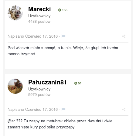
Marecki
155
Użytkownicy
4488 postów
Napisano
Czerwiec 17, 2016
·
Pod wieczór miało słabnąć, a tu nic. Wieje, że głupi łeb trzeba
mocno trzymać.
Pałuczanin81
51
Użytkownicy
5979 postów
Napisano
Czerwiec 17, 2016
·
@ar ??? Tu zaspy na metr-brak chleba przez dwa dni i dwie
zamarznięte kury pod ośką przyczepy