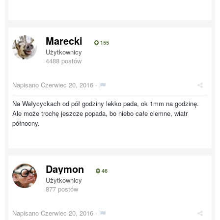
Marecki
155
Użytkownicy
4488 postów
Napisano
Czerwiec 20, 2016
·
Na Wałycyckach od pół godziny lekko pada, ok 1mm na godzinę.
Ale może trochę jeszcze popada, bo niebo całe ciemne, wiatr
północny.
Daymon
46
Użytkownicy
877 postów
Napisano
Czerwiec 20, 2016
·