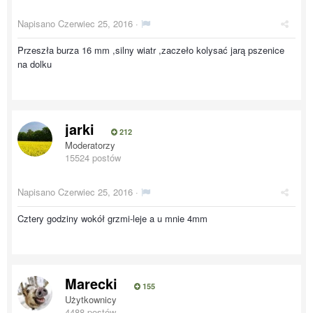
Napisano
Czerwiec 25, 2016
·
Przeszła burza 16 mm ,silny wiatr ,zaczeło kolysać jarą pszenice
na dolku
jarki
212
Moderatorzy
15524 postów
Napisano
Czerwiec 25, 2016
·
Cztery godziny wokół grzmi-leje a u mnie 4mm
Marecki
155
Użytkownicy
4488 postów