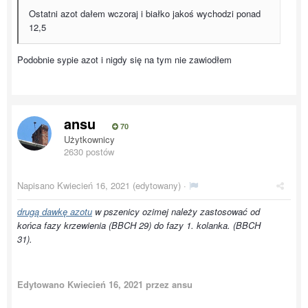
Ostatni azot dałem wczoraj i białko jakoś wychodzi ponad
12,5
Podobnie sypie azot i nigdy się na tym nie zawiodłem
ansu
70
Użytkownicy
2630 postów
Napisano
Kwiecień 16, 2021
(edytowany) ·
drugą dawkę azotu
w pszenicy ozimej należy zastosować od
końca fazy krzewienia (BBCH 29) do fazy 1. kolanka. (BBCH
31).
Edytowano
Kwiecień 16, 2021
przez ansu