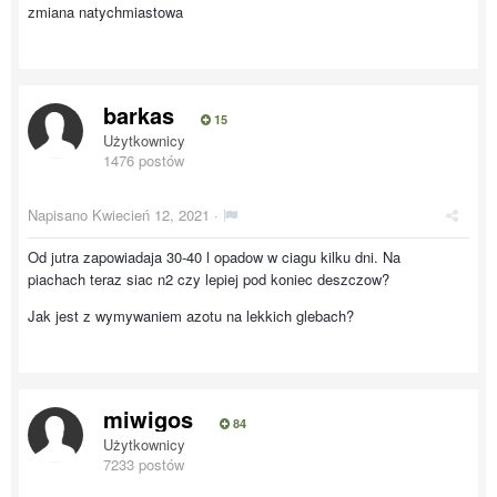
zmiana natychmiastowa
barkas
15
Użytkownicy
1476 postów
Napisano
Kwiecień 12, 2021
·
Od jutra zapowiadaja 30-40 l opadow w ciagu kilku dni. Na
piachach teraz siac n2 czy lepiej pod koniec deszczow?
Jak jest z wymywaniem azotu na lekkich glebach?
miwigos
84
Użytkownicy
7233 postów