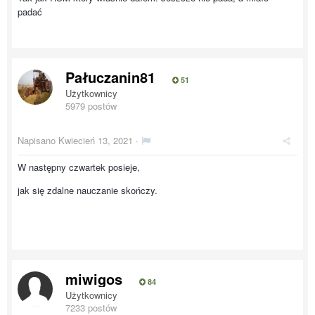
padać
Pałuczanin81
51
Użytkownicy
5979 postów
Napisano
Kwiecień 13, 2021
·
W następny czwartek posieje,
jak się zdalne nauczanie skończy.
miwigos
84
Użytkownicy
7233 postów