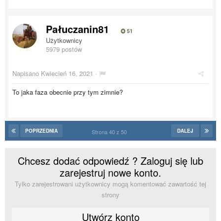
Pałuczanin81
51
Użytkownicy
5979 postów
Napisano
Kwiecień 16, 2021
·
To jaka faza obecnie przy tym zimnie?
POPRZEDNIA
DALEJ
Strona 40 z 50
Chcesz dodać odpowiedź ? Zaloguj się lub
zarejestruj nowe konto.
Tylko zarejestrowani użytkownicy mogą komentować zawartość tej
strony
Utwórz konto