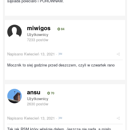
sąsiada poleciało i PORÓWNAM.
miwigos
84
Użytkownicy
7233 postów
Napisano
Kwiecień 13, 2021
·
Mocznik to siej godzine przed deszczem, czyli w czwartek rano
ansu
70
Użytkownicy
2630 postów
Napisano
Kwiecień 13, 2021
·
Tak jak RSM który właśnie dałem. Jeszcze nie pada, a miało