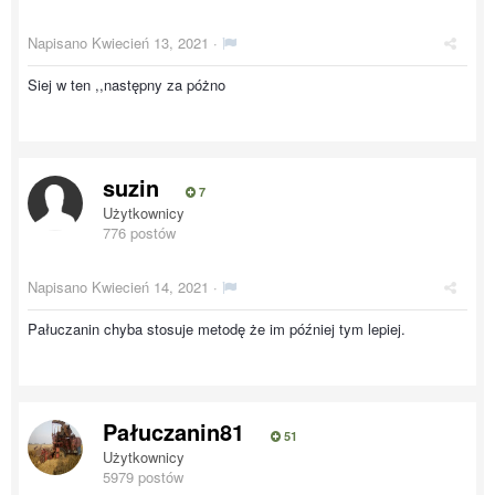
Napisano
Kwiecień 13, 2021
·
Siej w ten ,,następny za póżno
suzin
7
Użytkownicy
776 postów
Napisano
Kwiecień 14, 2021
·
Pałuczanin chyba stosuje metodę że im później tym lepiej.
Pałuczanin81
51
Użytkownicy
5979 postów