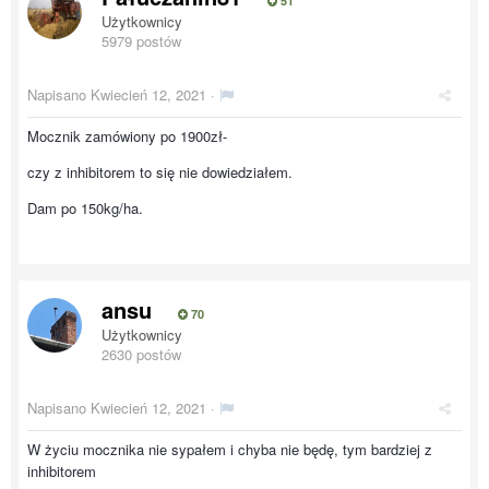
51
Użytkownicy
5979 postów
Napisano
Kwiecień 12, 2021
·
Mocznik zamówiony po 1900zł-
czy z inhibitorem to się nie dowiedziałem.
Dam po 150kg/ha.
ansu
70
Użytkownicy
2630 postów
Napisano
Kwiecień 12, 2021
·
W życiu mocznika nie sypałem i chyba nie będę, tym bardziej z
inhibitorem