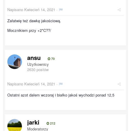
Napisano
Kwiecień 14, 2021
·
Załatwię też dawkę jakościową.
Mocznikiem przy +2*C??/
ansu
70
Użytkownicy
2630 postów
Napisano
Kwiecień 14, 2021
·
Ostatni azot dałem wczoraj i białko jakoś wychodzi ponad 12,5
jarki
212
Moderatorzy