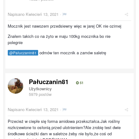
Napisano
Kwiecień 13, 2021
·
Mocznik jest nawozem przedsiewny więc w jarej OK nie ozimej
Znałem takich co na żyto w maju 100kg mocznika bo nie
polegnie
odmów ten mocznik a zamów saletrę
@Pałuczanin81
Pałuczanin81
51
Użytkownicy
5979 postów
Napisano
Kwiecień 13, 2021
·
Przecież w ciepłe się forma amidowa przekształca.Jak rośliny
rozkrzewione to osłonią przed ulotnieniem?Ale zrobię test dwie
środkowe ścieżki dam w saletrze żeby nie było,że coś od