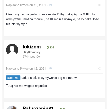
Napisano
Kwiecień 12, 2021
·
Ciesz się że ma padać u nas może 2 litry nakapią ,na V KL. to
wymywaniu można mówić , na III nic nie wymyje, na IV taka ilość
też nie wymyje
lokizom
134
Użytkownicy
5744 postów
Napisano
Kwiecień 12, 2021
·
radze siać, o wymywanie się nie martw.
@barkas
Tutaj nie ma wogole napadac
Pałuczanin81