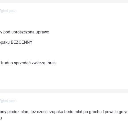
Zgłoś post
y pod uproszczoną uprawę
rzepaku BEZCENNY
 trudno sprzedać zwierząt brak
Zgłoś post
bny plodozmian, też czesc rzepaku bede miał po grochu i pewnie golym
u