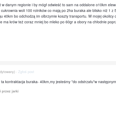
byt w danym regionie i by mógł odwieść to sam na oddalone o10km elew
 a cukrownia woli 100 rolników co mają po 2ha buraka ale blisko niż 1
gu 40km bo odchodzą im olbrzymie koszty transportu. W mojej okolicy 
nie ma krów też coraz mniej bo mleko po 60gr a obory na chłodnie poprze
dytowany) ·
Zgłoś post
 ta kontraktacja buraka- 40km,my jesteśmy "do odstrzału"w następnym
6
przez jarki