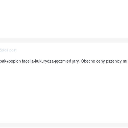
Zgłoś post
ak+poplon facelia-kukurydza-jęczmień jary. Obecne ceny pszenicy mi n