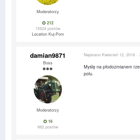
Moderatorzy
212
15524 postów
Location
Kuj-Pom
damian9871
Napisano
Kwiecień 12, 2016
·
Boss
Myślę na płodozmianem rzep
polu.
Moderatorzy
16
662 postów