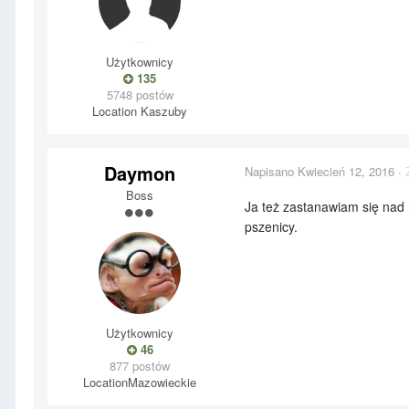
Użytkownicy
135
5748 postów
Location
Kaszuby
Daymon
Napisano
Kwiecień 12, 2016
·
Boss
Ja też zastanawiam się nad 
pszenicy.
Użytkownicy
46
877 postów
Location
Mazowieckie