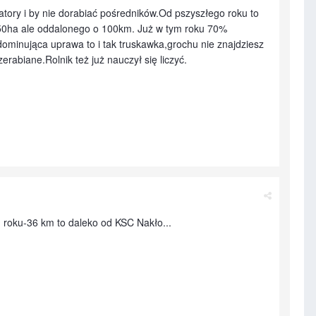
atory i by nie dorabiać pośredników.Od pszyszłego roku to
 z 50ha ale oddalonego o 100km. Już w tym roku 70%
dominująca uprawa to i tak truskawka,grochu nie znajdziesz
rabiane.Rolnik też już nauczył się liczyć.
 roku-36 km to daleko od KSC Nakło...