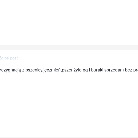
Zgłoś post
rezygnacją z pszenicy,jęczmień,pszenżyto qq i buraki sprzedam bez pr