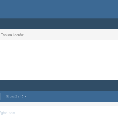
Tablica liderów
Strona 2 z 15
Zgłoś post