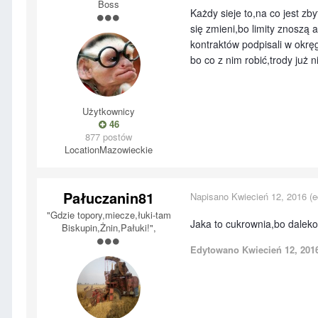
Boss
Każdy sieje to,na co jest z
się zmieni,bo limity znoszą
kontraktów podpisali w okrę
bo co z nim robić,trody już 
Użytkownicy
46
877 postów
Location
Mazowieckie
Pałuczanin81
Napisano
Kwiecień 12, 2016
(e
"Gdzie topory,miecze,łuki-tam
Jaka to cukrownia,bo daleko
Biskupin,Żnin,Pałuki!",
Edytowano
Kwiecień 12, 201