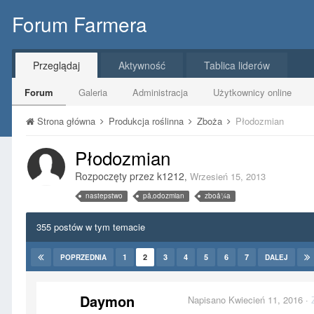
Forum Farmera
Przeglądaj
Aktywność
Tablica liderów
Forum
Galeria
Administracja
Użytkownicy online
Strona główna
Produkcja roślinna
Zboża
Płodozmian
Płodozmian
Rozpoczęty przez
k1212
,
Wrzesień 15, 2013
nastepstwo
på‚odozmian
zboå¼a
355 postów w tym temacie
1
2
3
4
5
6
7
POPRZEDNIA
DALEJ
Daymon
Napisano
Kwiecień 11, 2016
·