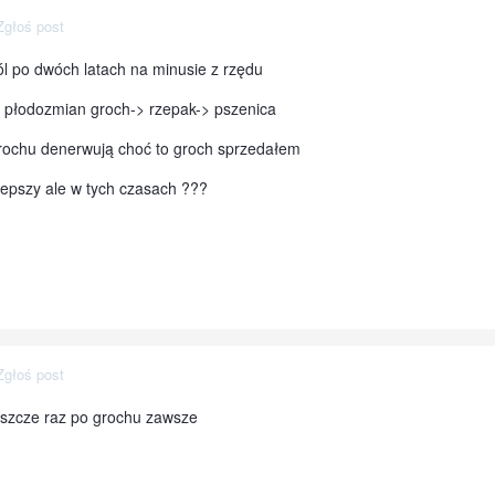
Zgłoś post
ól po dwóch latach na minusie z rzędu
 płodozmian groch-> rzepak-> pszenica
rochu denerwują choć to groch sprzedałem
lepszy ale w tych czasach ???
Zgłoś post
eszcze raz po grochu zawsze