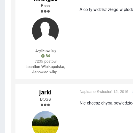
Boss
A co ty widzisz złego w plod
Użytkownicy
84
7235 postów
Location
Wielkopolska,
Janowiec wlkp.
jarki
Napisano
Kwiecień 12, 2016
·
BOSS
Nie chcesz chyba powiedzieć