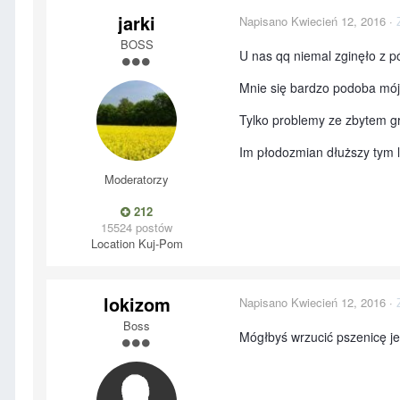
jarki
Napisano
Kwiecień 12, 2016
·
BOSS
U nas qq niemal zginęło z p
Mnie się bardzo podoba mój
Tylko problemy ze zbytem g
Im płodozmian dłuższy tym 
Moderatorzy
212
15524 postów
Location
Kuj-Pom
lokizom
Napisano
Kwiecień 12, 2016
·
Boss
Mógłbyś wrzucić pszenicę j