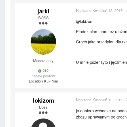
jarki
Napisano
Kwiecień 12, 2016
·
BOSS
@lokizom
Płodozmian mam też ułożon
Groch jako przedplon dla 
Moderatorzy
U mnie pszenżyto i jęczmień
212
15524 postów
Location
Kuj-Pom
lokizom
Napisano
Kwiecień 12, 2016
·
Boss
ja dopiero wchodze na podo
zbozu uprawianym po groch