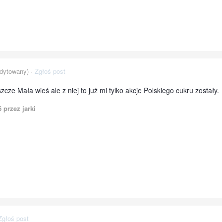
dytowany) ·
Zgłoś post
zcze Mała wieś ale z niej to już mi tylko akcje Polskiego cukru zostały.
6
przez jarki
Zgłoś post