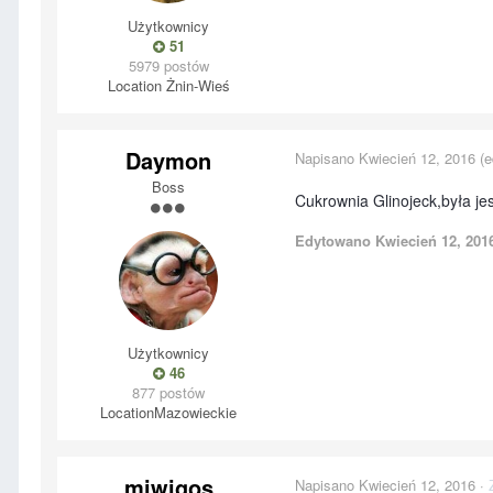
Użytkownicy
51
5979 postów
Location
Żnin-Wieś
Daymon
Napisano
Kwiecień 12, 2016
(e
Boss
Cukrownia Glinojeck,była jes
Edytowano
Kwiecień 12, 201
Użytkownicy
46
877 postów
Location
Mazowieckie
miwigos
Napisano
Kwiecień 12, 2016
·