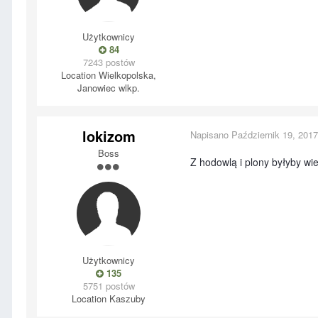
Użytkownicy
84
7243 postów
Location
Wielkopolska,
Janowiec wlkp.
lokizom
Napisano
Październik 19, 2017
Boss
Z hodowlą i plony byłyby wi
Użytkownicy
135
5751 postów
Location
Kaszuby