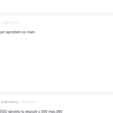
·
Zgłoś post
 ,tym sprzetem co mam
(edytowany) ·
Zgłoś post
TEGO sprzętu-tu jeszcze c-355 max.385