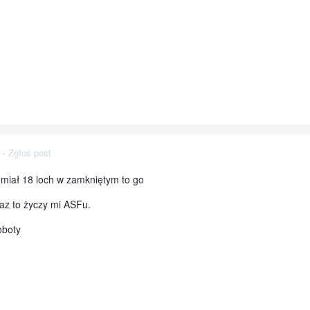
·
Zgłoś post
k miał 18 loch w zamkniętym to go
raz to życzy mi ASFu.
oboty