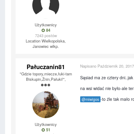
Użytkownicy
84
7243 postów
Location
Wielkopolska,
Janowiec wlkp.
Pałuczanin81
Napisano
Październik 20, 2017
"Gdzie topory,miecze,łuki-tam
Sąsiad ma ze cztery dni..ja
Biskupin,Żnin,Pałuki!",
na wsi widać nie było-ale te
-to źle tak mało r
@miwigos
Użytkownicy
51