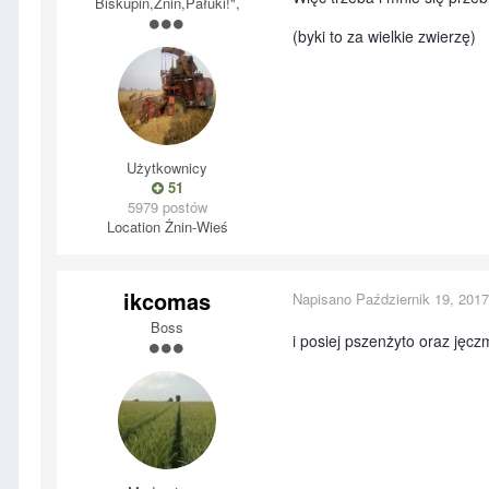
Biskupin,Żnin,Pałuki!",
(byki to za wielkie zwierzę)
Użytkownicy
51
5979 postów
Location
Żnin-Wieś
ikcomas
Napisano
Październik 19, 2017
Boss
i posiej pszenżyto oraz jęc