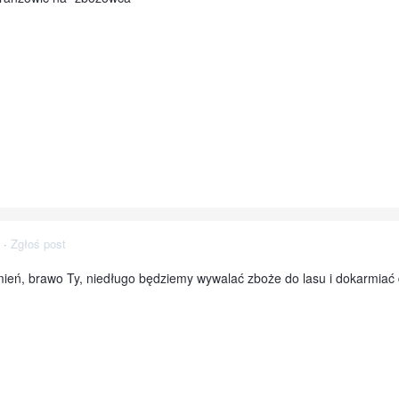
·
Zgłoś post
zmień, brawo Ty, niedługo będziemy wywalać zboże do lasu i dokarmiać d