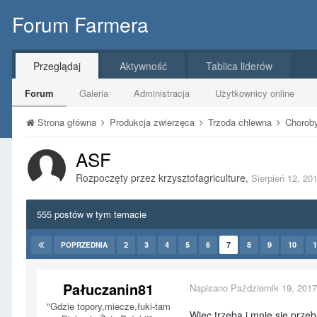
Forum Farmera
Przeglądaj
Aktywność
Tablica liderów
Forum
Galeria
Administracja
Użytkownicy online
Strona główna
Produkcja zwierzęca
Trzoda chlewna
Chorob
ASF
Rozpoczęty przez
krzysztofagriculture
,
Sierpień 12, 20
555 postów w tym temacie
2
3
4
5
6
7
8
9
10
1
POPRZEDNIA
Pałuczanin81
Napisano
Październik 19, 2017
"Gdzie topory,miecze,łuki-tam
Więc trzeba i mnie się prze