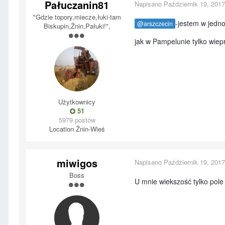
Pałuczanin81
Napisano
Październik 19, 2017
"Gdzie topory,miecze,łuki-tam
-jestem w jedno
@arszczecin
Biskupin,Żnin,Pałuki!",
jak w Pampelunie tylko wiepr
Użytkownicy
51
5979 postów
Location
Żnin-Wieś
miwigos
Napisano
Październik 19, 2017
Boss
U mnie wiekszość tylko pole