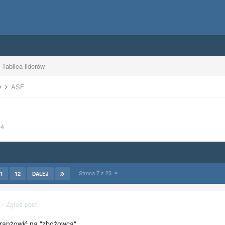
Tablica liderów
y
ASF
14
Strona 7 z 23
1
12
DALEJ
·
Zgłoś post
branżowić na "zbożowca"