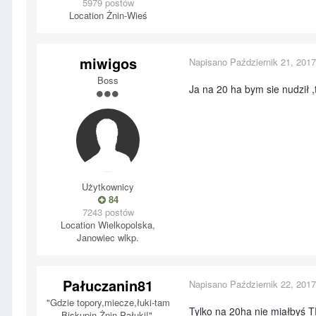
5979 postów
Location
Żnin-Wieś
miwigos
Napisano
Październik 21, 2017
Boss
Ja na 20 ha bym sie nudził
Użytkownicy
84
7243 postów
Location
Wielkopolska,
Janowiec wlkp.
Pałuczanin81
Napisano
Październik 22, 2017
"Gdzie topory,miecze,łuki-tam
Tylko na 20ha nie miałbyś 
Biskupin,Żnin,Pałuki!",