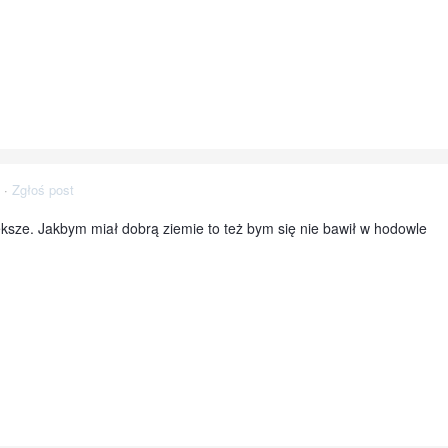
·
Zgłoś post
eksze. Jakbym miał dobrą ziemie to też bym się nie bawił w hodowle