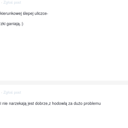
·
Zgłoś post
kierunkowej ślepej uliczce-
zki ganiają.:)
·
Zgłoś post
 i nie narzekają jest dobrze,z hodowlą za dużo problemu