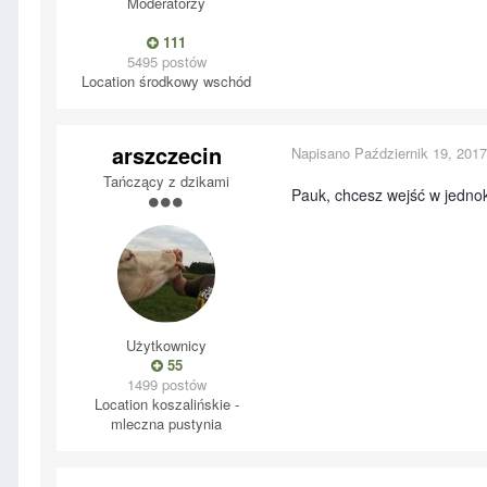
Moderatorzy
111
5495 postów
Location
środkowy wschód
arszczecin
Napisano
Październik 19, 2017
Tańczący z dzikami
Pauk, chcesz wejść w jedno
Użytkownicy
55
1499 postów
Location
koszalińskie -
mleczna pustynia