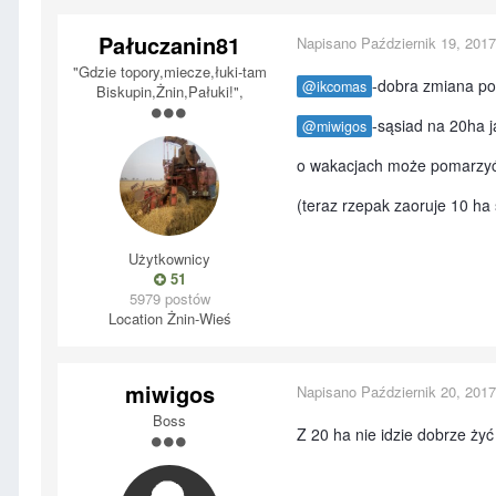
Pałuczanin81
Napisano
Październik 19, 2017
"Gdzie topory,miecze,łuki-tam
-dobra zmiana po
@ikcomas
Biskupin,Żnin,Pałuki!",
-sąsiad na 20ha ja
@miwigos
o wakacjach może pomarzyć 
(teraz rzepak zaoruje 10 ha 
Użytkownicy
51
5979 postów
Location
Żnin-Wieś
miwigos
Napisano
Październik 20, 2017
Boss
Z 20 ha nie idzie dobrze ży