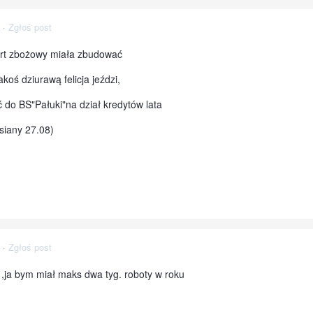
·
Zgłoś post
rt zbożowy miała zbudować
koś dziurawą felicja jeździ,
do BS"Pałuki"na dział kredytów lata
siany 27.08)
·
Zgłoś post
ć ,ja bym miał maks dwa tyg. roboty w roku