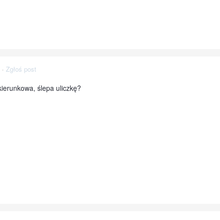
·
Zgłoś post
kierunkowa, ślepa uliczkę?