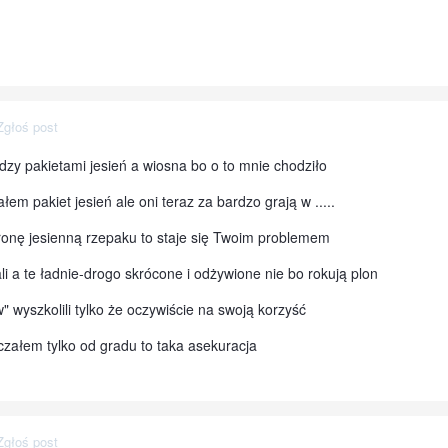
Zgłoś post
zy pakietami jesień a wiosna bo o to mnie chodziło
łem pakiet jesień ale oni teraz za bardzo grają w .....
ronę jesienną rzepaku to staje się Twoim problemem
i a te ładnie-drogo skrócone i odżywione nie bo rokują plon
" wyszkolili tylko że oczywiście na swoją korzyść
czałem tylko od gradu to taka asekuracja
Zgłoś post