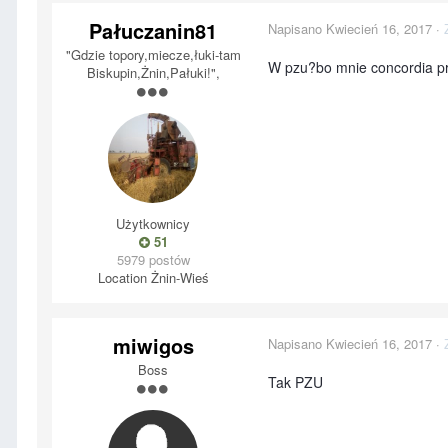
Pałuczanin81
Napisano
Kwiecień 16, 2017
·
"Gdzie topory,miecze,łuki-tam
W pzu?bo mnie concordia pr
Biskupin,Żnin,Pałuki!",
Użytkownicy
51
5979 postów
Location
Żnin-Wieś
miwigos
Napisano
Kwiecień 16, 2017
·
Boss
Tak PZU