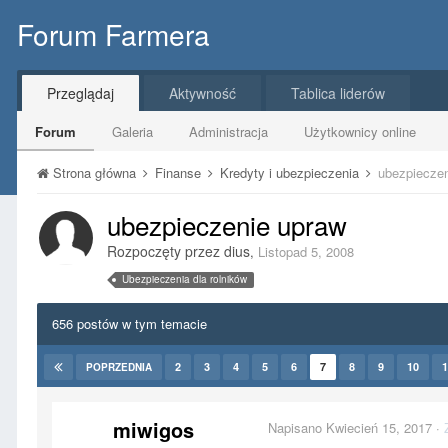
Forum Farmera
Przeglądaj
Aktywność
Tablica liderów
Forum
Galeria
Administracja
Użytkownicy online
Strona główna
Finanse
Kredyty i ubezpieczenia
ubezpiecze
ubezpieczenie upraw
Rozpoczęty przez
dius
,
Listopad 5, 2008
Ubezpieczenia dla rolników
656 postów w tym temacie
2
3
4
5
6
7
8
9
10
1
POPRZEDNIA
miwigos
Napisano
Kwiecień 15, 2017
·