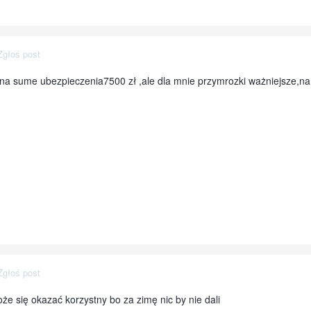
Zgłoś post
na sume ubezpieczenia7500 zł ,ale dla mnie przymrozki ważniejsze,na 
Zgłoś post
że się okazać korzystny bo za zimę nic by nie dali