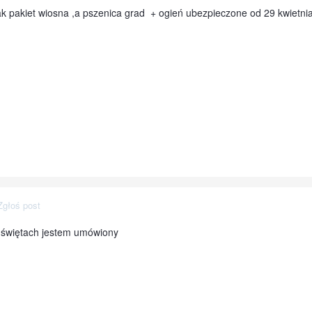
k pakiet wiosna ,a pszenica grad + ogień ubezpieczone od 29 kwietnia
Zgłoś post
po świętach jestem umówiony