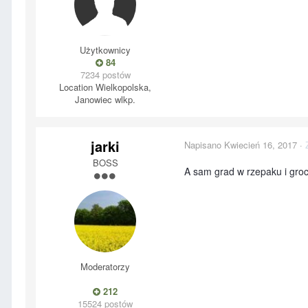
Użytkownicy
84
7234 postów
Location
Wielkopolska,
Janowiec wlkp.
jarki
Napisano
Kwiecień 16, 2017
·
BOSS
A sam grad w rzepaku i gro
Moderatorzy
212
15524 postów