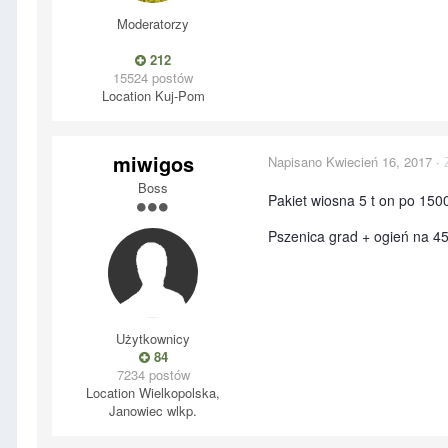
Moderatorzy
212
15524 postów
Location
Kuj-Pom
miwigos
Napisano
Kwiecień 16, 2017
·
Boss
Pakiet wiosna 5 t on po 1500
Pszenica grad + ogień na 45
Użytkownicy
84
7234 postów
Location
Wielkopolska,
Janowiec wlkp.