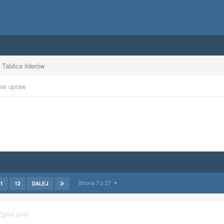
Tablica liderów
nie upraw
Strona 7 z 27
1
12
DALEJ
Zgłoś post