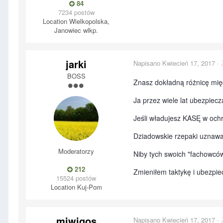
84
7234 postów
Location
Wielkopolska,
Janowiec wlkp.
jarki
Napisano
Kwiecień 17, 2017
·
BOSS
Znasz dokładną różnicę międ
Ja przez wiele lat ubezpiecza
Jeśli władujesz KASĘ w och
Dziadowskie rzepaki uznawal
Moderatorzy
Niby tych swoich "fachowców
212
Zmieniłem taktykę i ubezpie
15524 postów
Location
Kuj-Pom
miwigos
Napisano
Kwiecień 17, 2017
·