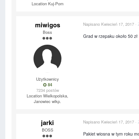
Location
Kuj-Pom
miwigos
Napisano
Kwiecień 17, 2017
·
Boss
Grad w rzepaku około 50 zł 
Użytkownicy
84
7234 postów
Location
Wielkopolska,
Janowiec wlkp.
jarki
Napisano
Kwiecień 17, 2017
·
BOSS
Pakiet wiosna w tym roku mo