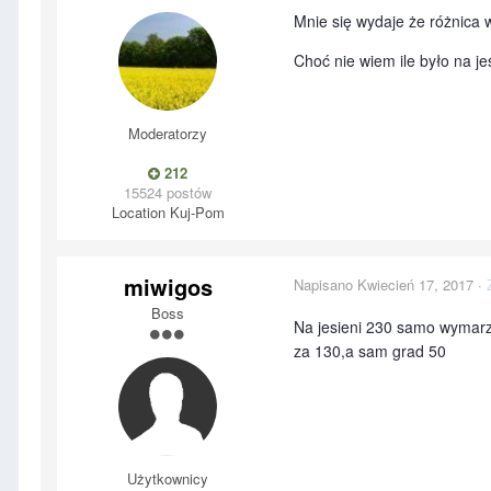
Mnie się wydaje że różnica 
Choć nie wiem ile było na je
Moderatorzy
212
15524 postów
Location
Kuj-Pom
miwigos
Napisano
Kwiecień 17, 2017
·
Boss
Na jesieni 230 samo wymarzn
za 130,a sam grad 50
Użytkownicy