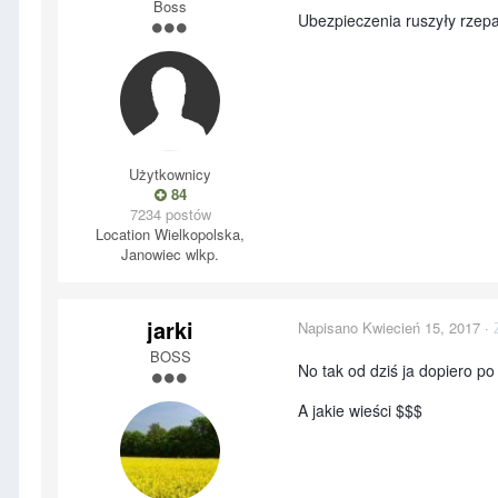
Boss
Ubezpieczenia ruszyły rzepa
Użytkownicy
84
7234 postów
Location
Wielkopolska,
Janowiec wlkp.
jarki
Napisano
Kwiecień 15, 2017
·
BOSS
No tak od dziś ja dopiero 
A jakie wieści $$$