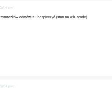
Zgłoś post
zymrozków odmówiła ubezpieczyć (stan na wlk. srode)
Zgłoś post