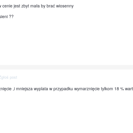
w cenie jest zbyt mała by brać wiosenny
sieni ??
Zgłoś post
ięcie ,i mniejsza wyplata w przypadku wymarznięcie tylkom 18 % warto