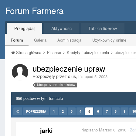
Forum Farmera
Przeglądaj
Aktywność
Tablica liderów
Forum
Galeria
Administracja
Użytkownicy online
Strona główna
Finanse
Kredyty i ubezpieczenia
ubezpiecze
ubezpieczenie upraw
Rozpoczęty przez
dius
,
Listopad 5, 2008
Ubezpieczenia dla rolników
656 postów w tym temacie
1
2
3
4
5
6
7
8
9
10
POPRZEDNIA
jarki
Napisano
Marzec 6, 2016
·
Zgł