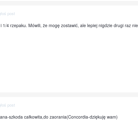
łoś post
i 1/4 rzepaku. Mówili, że mogę zostawić, ale lepiej nigdzie drugi raz n
łoś post
ana-szkoda całkowita,do zaorania(Concordia-dziękuję wam)