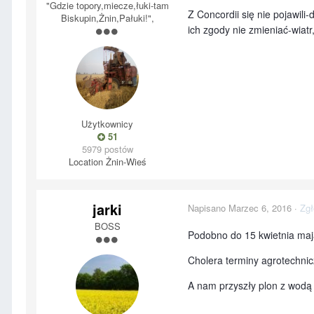
"Gdzie topory,miecze,łuki-tam
Z Concordii się nie pojawil
Biskupin,Żnin,Pałuki!",
ich zgody nie zmieniać-wiatr
Użytkownicy
51
5979 postów
Location
Żnin-Wieś
jarki
Napisano
Marzec 6, 2016
·
Zgł
BOSS
Podobno do 15 kwietnia maj
Cholera terminy agrotechnic
A nam przyszły plon z wodą