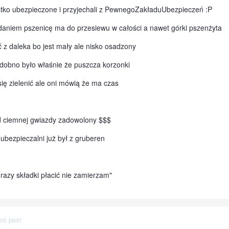
tko ubezpieczone i przyjechali z PewnegoZakładuUbezpieczeń :P
daniem pszenicę ma do przesiewu w całości a nawet górki pszenżyta
 z daleka bo jest mały ale nisko osadzony
dobno było właśnie że puszcza korzonki
ę zielenić ale oni mówią że ma czas
od ciemnej gwiazdy zadowolony $$$
 ubezpieczalni już był z gruberen
 razy składki płacić nie zamierzam"
oś post