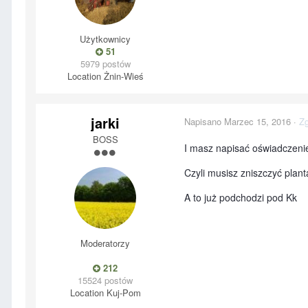
Użytkownicy
51
5979 postów
Location
Żnin-Wieś
jarki
Napisano
Marzec 15, 2016
·
Zg
BOSS
I masz napisać oświadczeni
Czyli musisz zniszczyć plan
A to już podchodzi pod Kk
Moderatorzy
212
15524 postów
Location
Kuj-Pom