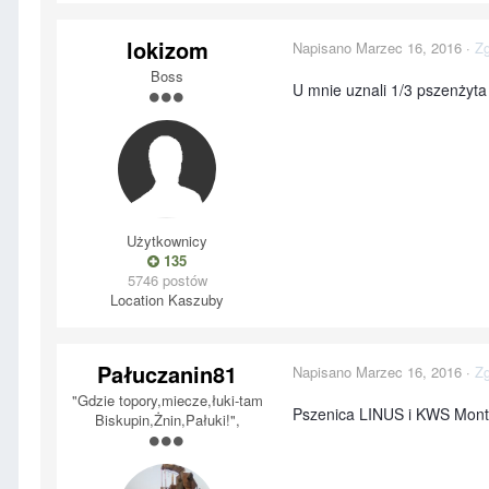
lokizom
Napisano
Marzec 16, 2016
·
Zg
Boss
U mnie uznali 1/3 pszenżyta 
Użytkownicy
135
5746 postów
Location
Kaszuby
Pałuczanin81
Napisano
Marzec 16, 2016
·
Zg
"Gdzie topory,miecze,łuki-tam
Pszenica LINUS i KWS Mont
Biskupin,Żnin,Pałuki!",