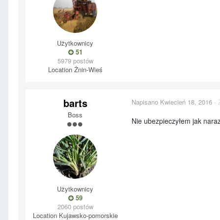
Użytkownicy
51
5979 postów
Location
Żnin-Wieś
barts
Napisano
Kwiecień 18, 2016
·
Boss
Nie ubezpieczyłem jak nara
Użytkownicy
59
2060 postów
Location
Kujawsko-pomorskie