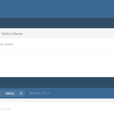
Tablica liderów
nie upraw
Strona 5 z 27
DALEJ
oś post