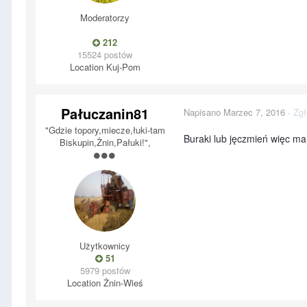
Moderatorzy
212
15524 postów
Location
Kuj-Pom
Pałuczanin81
Napisano
Marzec 7, 2016
·
Zgł
"Gdzie topory,miecze,łuki-tam
Buraki lub jęczmień więc ma
Biskupin,Żnin,Pałuki!",
Użytkownicy
51
5979 postów
Location
Żnin-Wieś