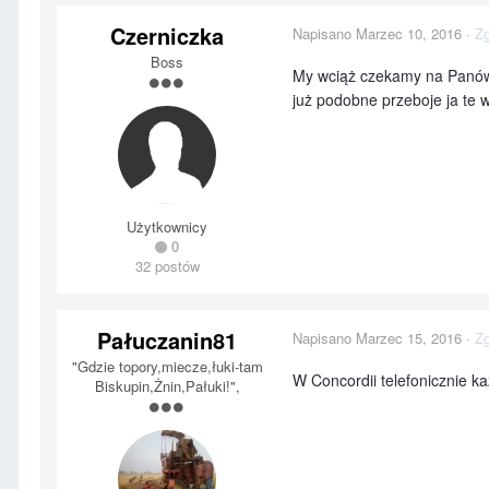
Czerniczka
Napisano
Marzec 10, 2016
·
Zg
Boss
My wciąż czekamy na Panów S
już podobne przeboje ja te
Użytkownicy
0
32 postów
Pałuczanin81
Napisano
Marzec 15, 2016
·
Zg
"Gdzie topory,miecze,łuki-tam
W Concordii telefonicznie k
Biskupin,Żnin,Pałuki!",