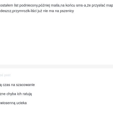
i-dostałem list podniecony,później maila,na końcu sms-a,że przysłać m
,deszcz,przymrozik-liści już nie ma na pszenicy
oś post
ą czas na szacowanie
zne chyba ich ratują
 wiosenną ucieka