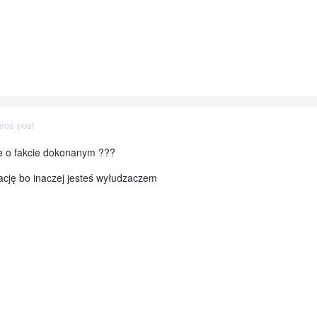
łoś post
e o fakcie dokonanym ???
tację bo inaczej jesteś wyłudzaczem