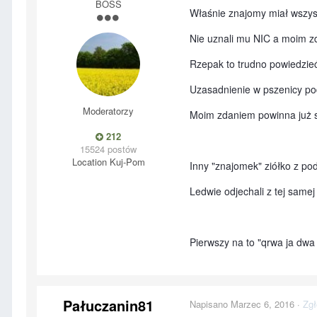
BOSS
Właśnie znajomy miał wszys
Nie uznali mu NIC a moim z
Rzepak to trudno powiedzieć
Uzasadnienie w pszenicy po
Moderatorzy
Moim zdaniem powinna już si
212
15524 postów
Location
Kuj-Pom
Inny "znajomek" ziółko z p
Ledwie odjechali z tej samej
Pierwszy na to "qrwa ja dwa
Pałuczanin81
Napisano
Marzec 6, 2016
·
Zgł