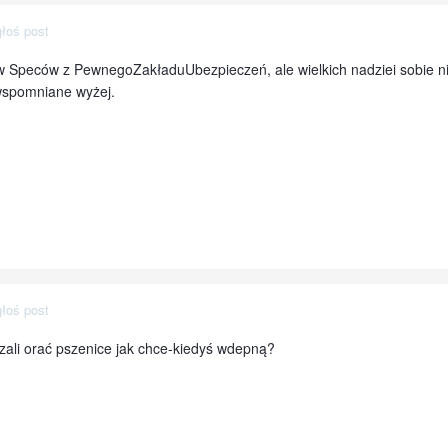
łoś post
peców z PewnegoZakładuUbezpieczeń, ale wielkich nadziei sobie nie ro
 wspomniane wyżej.
łoś post
azali orać pszenice jak chce-kiedyś wdepną?