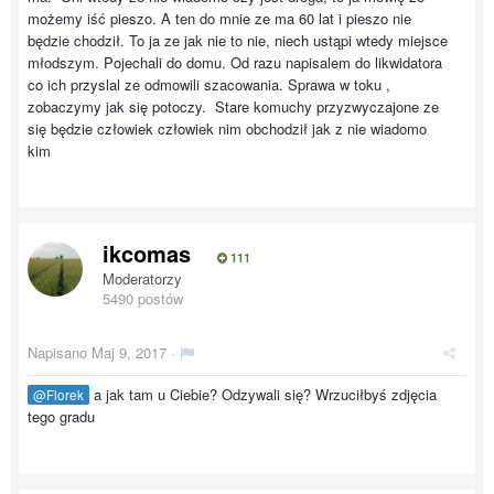
możemy iść pieszo. A ten do mnie ze ma 60 lat i pieszo nie
będzie chodził. To ja ze jak nie to nie, niech ustąpi wtedy miejsce
młodszym. Pojechali do domu. Od razu napisalem do likwidatora
co ich przyslal ze odmowili szacowania. Sprawa w toku ,
zobaczymy jak się potoczy. Stare komuchy przyzwyczajone ze
się będzie człowiek człowiek nim obchodził jak z nie wiadomo
kim
ikcomas
111
Moderatorzy
5490 postów
Napisano
Maj 9, 2017
·
a jak tam u Ciebie? Odzywali się? Wrzuciłbyś zdjęcia
@Florek
tego gradu