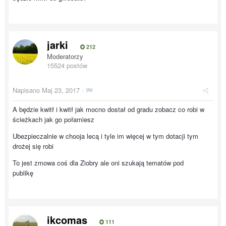
jarki
212
Moderatorzy
15524 postów
Napisano
Maj 23, 2017
·
A będzie kwitł i kwitł jak mocno dostał od gradu zobacz co robi w
ścieżkach jak go połamiesz
Ubezpieczalnie w chooja lecą i tyle im więcej w tym dotacji tym
drożej się robi
To jest zmowa coś dla Ziobry ale oni szukają tematów pod
publikę
ikcomas
111