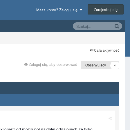
Zarejestruj się
Masz konto? Zaloguj się
Cała aktywność
Zaloguj się, aby obserwować
Obserwujący
4
kilometr od moich pól najdalej oddalonych ze tylko