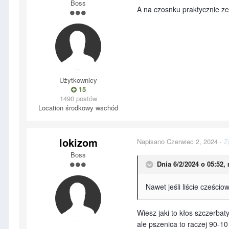
Boss
A na czosnku praktycznie ze
Użytkownicy
15
1490 postów
Location
środkowy wschód
lokizom
Napisano
Czerwiec 2, 2024
·
Z
Boss
Dnia 6/2/2024 o 05:52,
Nawet jeśli liście cześci
Wiesz jaki to kłos szczerbat
ale pszenica to raczej 90-1