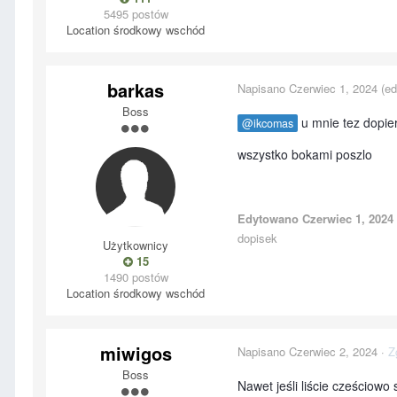
5495 postów
Location
środkowy wschód
barkas
Napisano
Czerwiec 1, 2024
(ed
Boss
u mnie tez dopier
@ikcomas
wszystko bokami poszlo
Edytowano
Czerwiec 1, 2024
dopisek
Użytkownicy
15
1490 postów
Location
środkowy wschód
miwigos
Napisano
Czerwiec 2, 2024
·
Z
Boss
Nawet jeśli liście cześciowo