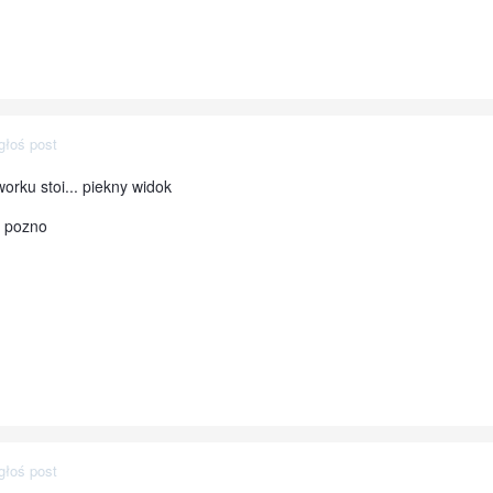
głoś post
orku stoi... piekny widok
a pozno
głoś post