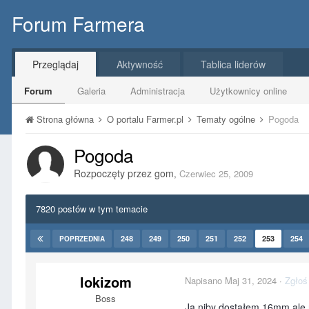
Forum Farmera
Przeglądaj
Aktywność
Tablica liderów
Forum
Galeria
Administracja
Użytkownicy online
Strona główna
O portalu Farmer.pl
Tematy ogólne
Pogoda
Pogoda
Rozpoczęty przez
gom
,
Czerwiec 25, 2009
7820 postów w tym temacie
248
249
250
251
252
253
254
POPRZEDNIA
lokizom
Napisano
Maj 31, 2024
·
Zgłoś
Boss
Ja niby dostałem 16mm ale n