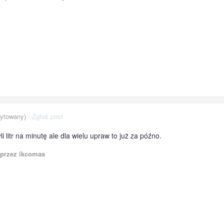
ytowany) ·
Zgłoś post
li litr na minutę ale dla wielu upraw to już za późno.
przez ikcomas