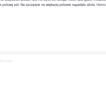
 połowę pól. Na szczęście na większej połowie napadalo około 16mm, t
głoś post
i