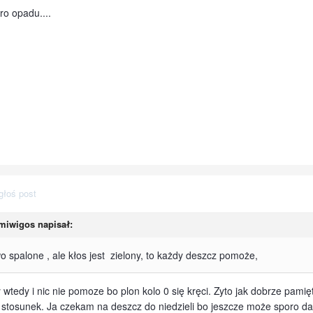
ro opadu....
głoś post
miwigos
napisał:
owo spalone , ale kłos jest zielony, to każdy deszcz pomoże,
y wtedy i nic nie pomoze bo plon kolo 0 się kręci. Zyto jak dobrze pami
0 stosunek. Ja czekam na deszcz do niedzieli bo jeszcze może sporo d