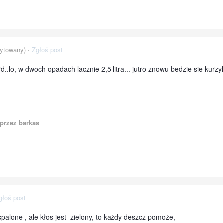
ytowany) ·
Zgłoś post
d..lo, w dwoch opadach lacznie 2,5 litra... jutro znowu bedzie sie kurzy
przez barkas
głoś post
 spalone , ale kłos jest zielony, to każdy deszcz pomoże,