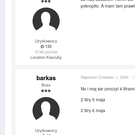
pokropiło. A mam tam prawie
Użytkownicy
135
5749 postów
Location
Kaszuby
barkas
Napisano
Czerwiec 1, 2024
·
Z
Boss
No i maj sie zonczyl 4 litram
2 litry 5 maja
2 litry 6 maja
Użytkownicy