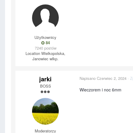
Użytkownicy
84
7240 postów
Location
Wielkopolska,
Janowiec wlkp.
jarki
Napisano
Czerwiec 2, 2024
·
Z
BOSS
Wieczorem i noc 6mm
Moderatorzy