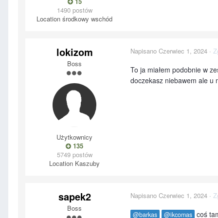
15
1490 postów
Location
środkowy wschód
lokizom
Napisano
Czerwiec 1, 2024
·
Z
Boss
To ja miałem podobnie w ze
doczekasz niebawem ale u m
Użytkownicy
135
5749 postów
Location
Kaszuby
sapek2
Napisano
Czerwiec 1, 2024
·
Z
Boss
coś tam
@barkas
@ikcomas