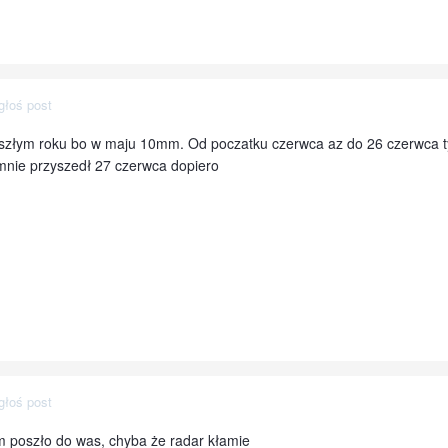
głoś post
szłym roku bo w maju 10mm. Od poczatku czerwca az do 26 czerwca ty
nie przyszedł 27 czerwca dopiero
głoś post
 poszło do was, chyba że radar kłamie