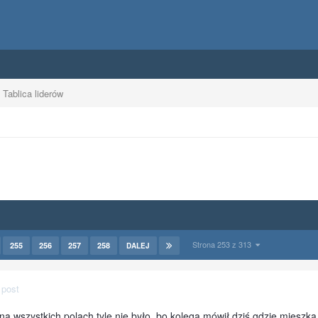
Tablica liderów
Strona 253 z 313
255
256
257
258
DALEJ
 post
a wszystkich polach tyle nie było, bo kolega mówił dziś gdzie mieszka 