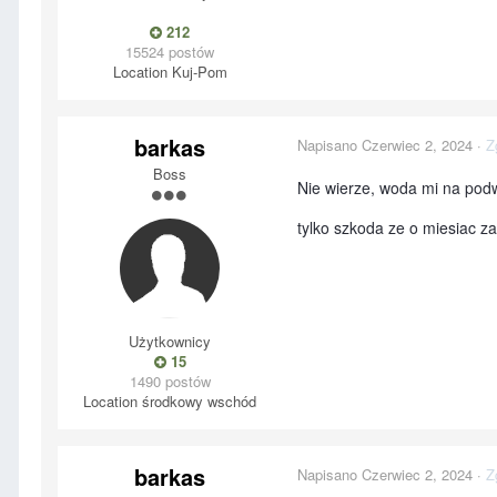
212
15524 postów
Location
Kuj-Pom
barkas
Napisano
Czerwiec 2, 2024
·
Z
Boss
Nie wierze, woda mi na podw
tylko szkoda ze o miesiac z
Użytkownicy
15
1490 postów
Location
środkowy wschód
barkas
Napisano
Czerwiec 2, 2024
·
Z