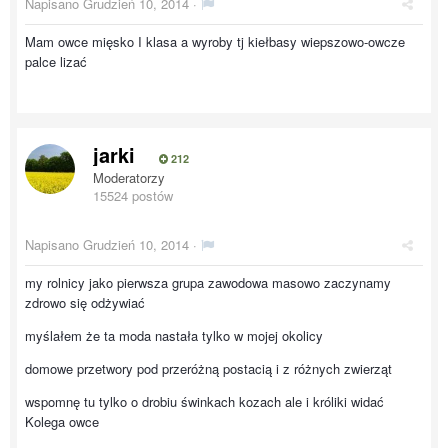
Napisano
Grudzień 10, 2014
·
Mam owce mięsko I klasa a wyroby tj kiełbasy wiepszowo-owcze
palce lizać
jarki
212
Moderatorzy
15524 postów
Napisano
Grudzień 10, 2014
·
my rolnicy jako pierwsza grupa zawodowa masowo zaczynamy
zdrowo się odżywiać
myślałem że ta moda nastała tylko w mojej okolicy
domowe przetwory pod przeróżną postacią i z różnych zwierząt
wspomnę tu tylko o drobiu świnkach kozach ale i króliki widać
Kolega owce