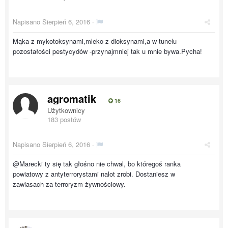
Napisano
Sierpień 6, 2016
·
Mąka z mykotoksynami,mleko z dioksynami,a w tunelu
pozostałości pestycydów -przynajmniej tak u mnie bywa.Pycha!
agromatik
16
Użytkownicy
183 postów
Napisano
Sierpień 6, 2016
·
@Marecki ty się tak głośno nie chwal, bo któregoś ranka
powiatowy z antyterrorystami nalot zrobi. Dostaniesz w
zawiasach za terroryzm żywnościowy.