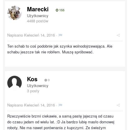
Marecki
155
Użytkownicy
4488 postów
Napisano
Kwiecień 14, 2016
·
Ten schab to coś podobnie jak szynka wolnodojrzewająca. Ale
schabu jeszcze tak nie robiłem. Muszę spróbować.
Kos
0
Użytkownicy
3 posty
Napisano
Kwiecień 14, 2016
·
Rzeczywiście brzmi ciekawie, a samą pastę jajeczną od czasu
do czasu jadam od wielu lat. :D Ja bardzo lubię masło domowej
roboty. Nie ma nawet porównania z kupczymi. Ze świeżym