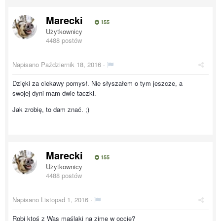
Marecki
155
Użytkownicy
4488 postów
Napisano
Październik 18, 2016
·
Dzięki za ciekawy pomysł. Nie słyszałem o tym jeszcze, a
swojej dyni mam dwie taczki.
Jak zrobię, to dam znać. ;)
Marecki
155
Użytkownicy
4488 postów
Napisano
Listopad 1, 2016
·
Robi ktoś z Was maślaki na zimę w occie?