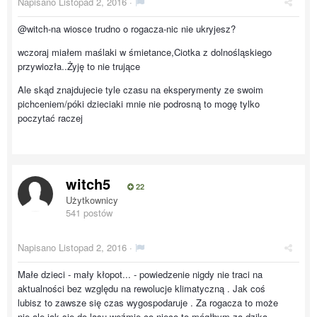
Napisano
Listopad 2, 2016
·
@witch-na wiosce trudno o rogacza-nic nie ukryjesz?
wczoraj miałem maślaki w śmietance,Ciotka z dolnośląskiego
przywiozła..Żyję to nie trujące
Ale skąd znajdujecie tyle czasu na eksperymenty ze swoim
pichceniem/póki dzieciaki mnie nie podrosną to mogę tylko
poczytać raczej
witch5
22
Użytkownicy
541 postów
Napisano
Listopad 2, 2016
·
Małe dzieci - mały kłopot... - powiedzenie nigdy nie traci na
aktualności bez względu na rewolucje klimatyczną . Jak coś
lubisz to zawsze się czas wygospodaruje . Za rogacza to może
nie ale jak się do lasu weźmie co nieco to mógłbym za dziką