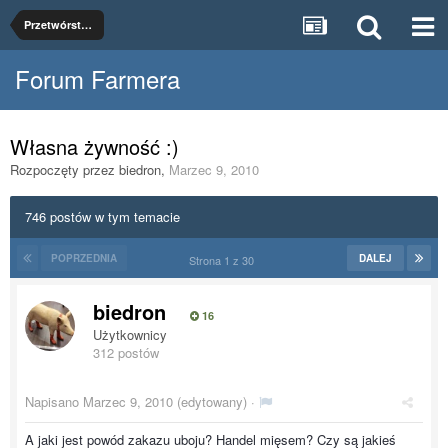
Przetwórstwo rolnospożywcze
Forum Farmera
Własna żywność :)
Rozpoczęty przez
biedron
,
Marzec 9, 2010
746 postów w tym temacie
POPRZEDNIA
DALEJ
Strona 1 z 30
biedron
16
Użytkownicy
312 postów
Napisano
Marzec 9, 2010
(edytowany) ·
A jaki jest powód zakazu uboju? Handel mięsem? Czy są jakieś