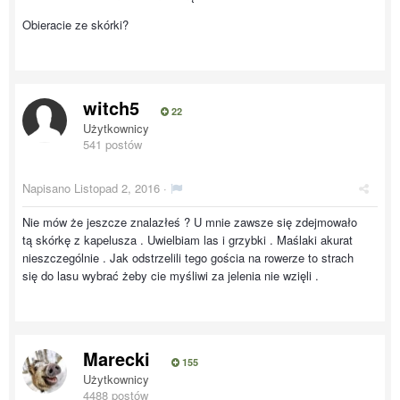
Obieracie ze skórki?
witch5
22
Użytkownicy
541 postów
Napisano
Listopad 2, 2016
·
Nie mów że jeszcze znalazłeś ? U mnie zawsze się zdejmowało
tą skórkę z kapelusza . Uwielbiam las i grzybki . Maślaki akurat
nieszczególnie . Jak odstrzelili tego gościa na rowerze to strach
się do lasu wybrać żeby cie myśliwi za jelenia nie wzięli .
Marecki
155
Użytkownicy
4488 postów