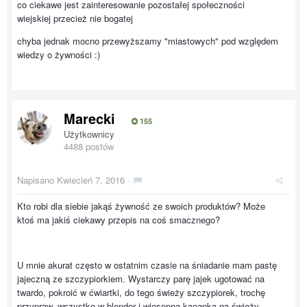
co ciekawe jest zainteresowanie pozostałej społeczności
wiejskiej przecież nie bogatej
chyba jednak mocno przewyższamy "miastowych" pod względem
wiedzy o żywności :)
Marecki
155
Użytkownicy
4488 postów
Napisano
Kwiecień 7, 2016
·
Kto robi dla siebie jakąś żywność ze swoich produktów? Może
ktoś ma jakiś ciekawy przepis na coś smacznego?
U mnie akurat często w ostatnim czasie na śniadanie mam pastę
jajeczną ze szczypiorkiem. Wystarczy parę jajek ugotować na
twardo, pokroić w ćwiartki, do tego świeży szczypiorek, trochę
przypraw, wszystko w blender i wiosenna kanapka na świeży