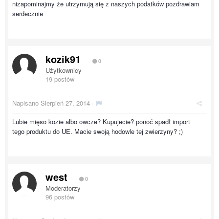
nizapominajmy że utrzymują się z naszych podatków pozdrawiam
serdecznie
kozik91
0
Użytkownicy
19 postów
Napisano
Sierpień 27, 2014
·
Lubie mięso kozie albo owcze? Kupujecie? ponoć spadł import
tego produktu do UE. Macie swoją hodowle tej zwierzyny? ;)
west
0
Moderatorzy
96 postów