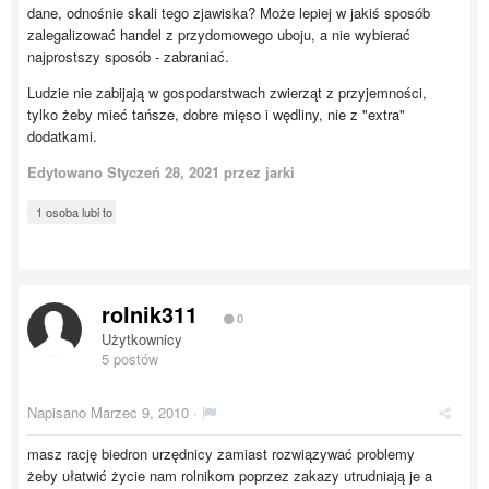
dane, odnośnie skali tego zjawiska? Może lepiej w jakiś sposób
zalegalizować handel z przydomowego uboju, a nie wybierać
najprostszy sposób - zabraniać.
Ludzie nie zabijają w gospodarstwach zwierząt z przyjemności,
tylko żeby mieć tańsze, dobre mięso i wędliny, nie z "extra"
dodatkami.
Edytowano
Styczeń 28, 2021
przez jarki
1 osoba lubi to
rolnik311
0
Użytkownicy
5 postów
Napisano
Marzec 9, 2010
·
masz rację biedron urzędnicy zamiast rozwiązywać problemy
żeby ułatwić życie nam rolnikom poprzez zakazy utrudniają je a