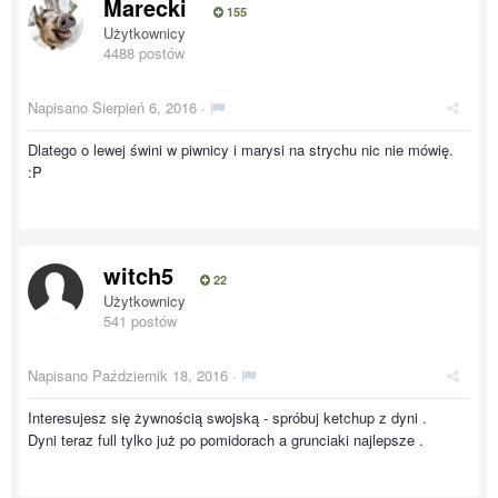
Marecki
155
Użytkownicy
4488 postów
Napisano
Sierpień 6, 2016
·
Dlatego o lewej świni w piwnicy i marysi na strychu nic nie mówię.
:P
witch5
22
Użytkownicy
541 postów
Napisano
Październik 18, 2016
·
Interesujesz się żywnością swojską - spróbuj ketchup z dyni .
Dyni teraz full tylko już po pomidorach a grunciaki najlepsze .