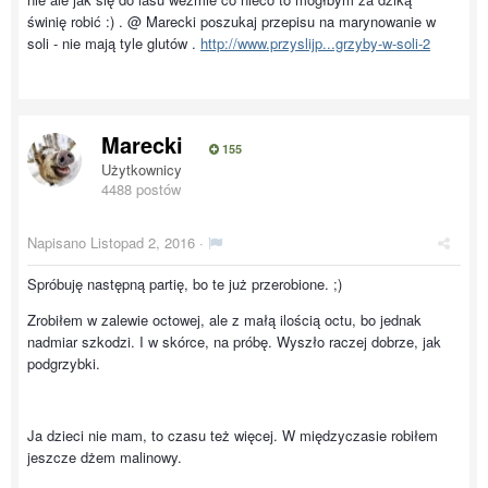
świnię robić :) . @ Marecki poszukaj przepisu na marynowanie w
soli - nie mają tyle glutów .
http://www.przyslijp...grzyby-w-soli-2
Marecki
155
Użytkownicy
4488 postów
Napisano
Listopad 2, 2016
·
Spróbuję następną partię, bo te już przerobione. ;)
Zrobiłem w zalewie octowej, ale z małą ilością octu, bo jednak
nadmiar szkodzi. I w skórce, na próbę. Wyszło raczej dobrze, jak
podgrzybki.
Ja dzieci nie mam, to czasu też więcej. W międzyczasie robiłem
jeszcze dżem malinowy.