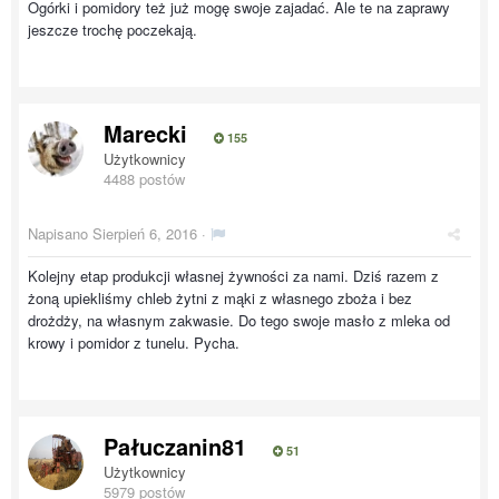
Ogórki i pomidory też już mogę swoje zajadać. Ale te na zaprawy
jeszcze trochę poczekają.
Marecki
155
Użytkownicy
4488 postów
Napisano
Sierpień 6, 2016
·
Kolejny etap produkcji własnej żywności za nami. Dziś razem z
żoną upiekliśmy chleb żytni z mąki z własnego zboża i bez
drożdży, na własnym zakwasie. Do tego swoje masło z mleka od
krowy i pomidor z tunelu. Pycha.
Pałuczanin81
51
Użytkownicy
5979 postów