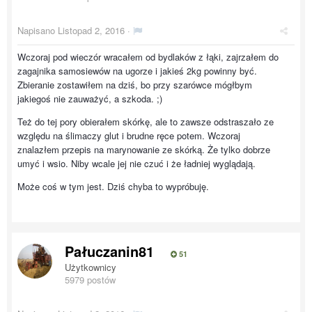
Napisano
Listopad 2, 2016
·
Wczoraj pod wieczór wracałem od bydlaków z łąki, zajrzałem do
zagajnika samosiewów na ugorze i jakieś 2kg powinny być.
Zbieranie zostawiłem na dziś, bo przy szarówce mógłbym
jakiegoś nie zauważyć, a szkoda. ;)
Też do tej pory obierałem skórkę, ale to zawsze odstraszało ze
względu na ślimaczy glut i brudne ręce potem. Wczoraj
znalazłem przepis na marynowanie ze skórką. Że tylko dobrze
umyć i wsio. Niby wcale jej nie czuć i że ładniej wyglądają.
Może coś w tym jest. Dziś chyba to wypróbuję.
Pałuczanin81
51
Użytkownicy
5979 postów