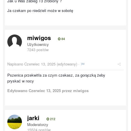
Jak u Was zabieg T3 zrobiony ?
Ja czekam po niedzieli może w sobotę
miwigos
84
Użytkownicy
7243 postów
Napisano
Czerwiec 13, 2025
(edytowany) ·
Pszenica przekwitła za czym czekasz, za gorączką żeby
pryskać w nocy
Edytowano
Czerwiec 13, 2025
przez miwigos
jarki
212
Moderatorzy
15524 postów