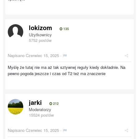
lokizom
135
Użytkownicy
5752 postów
Napisano
Czerwiec 15, 2025
·
Myślę że tutaj nie ma aż tak sztywnej reguły kiedy dokładnie. Na
pewno pogoda jeszcze i czas od T2 też ma znaczenie
jarki
212
Moderatorzy
15524 postów
Napisano
Czerwiec 15, 2025
·