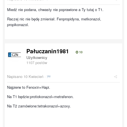
Miedź nie podana, chwasty nie poprawione a Ty tutaj o T1.
Raczej nic nie będę zmieniał. Fenpropidyna, metkonazol,
propikonazol.
Pałuczanin1981
10
Użytkownicy
1107 postów
Napisano
10 Kwiecień
·
Najpierw to Fenoxin+Hapi.
Na T1 będzie:protiokonazol+metrafenon.
Na T2 zamówione:tetrakonazol+azoxy.