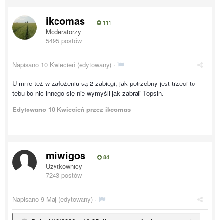
ikcomas
111
Moderatorzy
5495 postów
Napisano
10 Kwiecień
(edytowany) ·
U mnie też w założeniu są 2 zabiegi, jak potrzebny jest trzeci to
tebu bo nic innego się nie wymyśli jak zabrali Topsin.
Edytowano
10 Kwiecień
przez ikcomas
miwigos
84
Użytkownicy
7243 postów
Napisano
9 Maj
(edytowany) ·