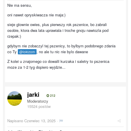
Nie ma sensu,
oni nawet opryskiwacza nie maja:)
sieje glownie owies, plus pierwszy rok pszenice, bo zabrali
osobie, ktora dwa lata uprawiala i troche gnoju nawiozla pod
rzepak:)
gdybym nie zobaczyl tej pszenicy, to bylbym podobnego zdania
co Ty
, no ale tu nic nie bylo dawane
@lokizom
Z kolei u znajomego co dowalil kurzaka i saletry to pszenica
moze za 1-2 tyg dopiero wyjdzie...
jarki
212
Moderatorzy
15524 postów
Napisano
Czerwiec 13, 2025
·