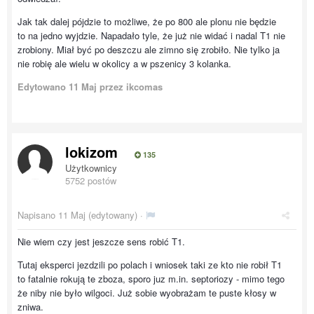
Jak tak dalej pójdzie to możliwe, że po 800 ale plonu nie będzie
to na jedno wyjdzie. Napadało tyle, że już nie widać i nadal T1 nie
zrobiony. Miał być po deszczu ale zimno się zrobiło. Nie tylko ja
nie robię ale wielu w okolicy a w pszenicy 3 kolanka.
Edytowano
11 Maj
przez ikcomas
lokizom
135
Użytkownicy
5752 postów
Napisano
11 Maj
(edytowany) ·
Nie wiem czy jest jeszcze sens robić T1.
Tutaj eksperci jezdzili po polach i wniosek taki ze kto nie robił T1
to fatalnie rokują te zboza, sporo juz m.in. septoriozy - mimo tego
że niby nie było wilgoci. Już sobie wyobrażam te puste kłosy w
zniwa.