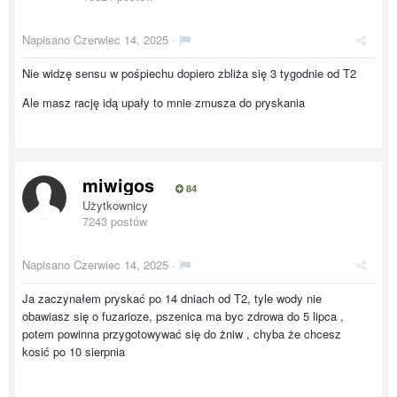
Napisano
Czerwiec 14, 2025
·
Nie widzę sensu w pośpiechu dopiero zbliża się 3 tygodnie od T2
Ale masz rację idą upały to mnie zmusza do pryskania
miwigos
84
Użytkownicy
7243 postów
Napisano
Czerwiec 14, 2025
·
Ja zaczynałem pryskać po 14 dniach od T2, tyle wody nie
obawiasz się o fuzarioze, pszenica ma byc zdrowa do 5 lipca ,
potem powinna przygotowywać się do żniw , chyba że chcesz
kosić po 10 sierpnia