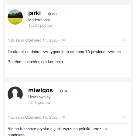
jarki
212
Moderatorzy
15524 postów
Napisano
Czerwiec 14, 2025
·
To akurat na dobre trzy tygodnie ta ochrona T3 powinna trzymać
Przełom lipca/sierpnia kombajn
miwigos
84
Użytkownicy
7243 postów
Napisano
Czerwiec 15, 2025
·
Ale na fuzarioze pryska się jak wyrzuca pylniki, teraz juz
opadnięte