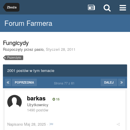
Zboża
Forum Farmera
Fungicydy
Rozpoczęty przez
pasio
,
Styczeń 28, 2011
Pszenżyto
2001 postów w tym temacie
POPRZEDNIA
DALEJ
Strona 77 z 81
barkas
15
Użytkownicy
1490 postów
Napisano
Maj 28, 2025
·