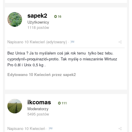
sapek2
16
Użytkownicy
1118 postów
Napisano
10 Kwiecień
(edytowany) ·
Bez Unixa ? Ja to myślałem coś jak rok temu tylko bez tebu.
cyprodynil+proquinazid+protio. Tak myślę o mieszaninie Wirtuoz
Pro 0.8l i Unix 0,5 kg .
Edytowano
10 Kwiecień
przez sapek2
ikcomas
111
Moderatorzy
5495 postów
Napisano
10 Kwiecień
·