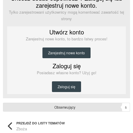
zarejestruj nowe konto.
Tylko zarejestrowani użytkownicy mogą komentować zawartość tej
strony
Utwórz konto
Zarejestruj nowe konto, to bardzo łatwy proces!
Zarejestruj nowe konto
Zaloguj się
Posiadasz własne konto? Użyj go!
Zaloguj się
Obserwujący
5
PRZEJDŹ DO LISTY TEMATÓW
Zboża