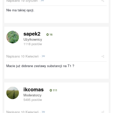
Napisano
19 Styczeń
·
Nie ma takiej opcji.
sapek2
16
Użytkownicy
1118 postów
Napisano
10 Kwiecień
·
Macie już dobrane zestawy substancji na T1 ?
ikcomas
111
Moderatorzy
5495 postów
Napisano
10 Kwiecień
·