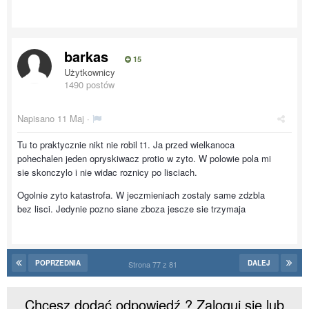
barkas
15
Użytkownicy
1490 postów
Napisano
11 Maj
·
Tu to praktycznie nikt nie robil t1. Ja przed wielkanoca
pohechalen jeden opryskiwacz protio w zyto. W polowie pola mi
sie skonczylo i nie widac roznicy po lisciach.
Ogolnie zyto katastrofa. W jeczmieniach zostaly same zdzbla
bez lisci. Jedynie pozno siane zboza jescze sie trzymaja
POPRZEDNIA
DALEJ
Strona 77 z 81
Chcesz dodać odpowiedź ? Zaloguj się lub