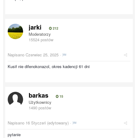
jarki
212
Moderatorzy
15524 postów
Napisano
Czerwiec 25, 2025
·
Kusił nie difenokonazol, okres kadencji 61 dni
barkas
15
Użytkownicy
1490 postów
Napisano
16 Styczeń
(edytowany) ·
pytanie