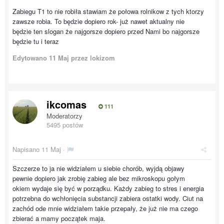
Zabiegu T1 to nie robiła stawiam że połowa rolnikow z tych ktorzy
zawsze robia. To będzie dopiero rok- już nawet aktualny nie
będzie ten slogan że najgorsze dopiero przed Nami bo najgorsze
będzie tu i teraz
Edytowano
11 Maj
przez lokizom
ikcomas
111
Moderatorzy
5495 postów
Napisano
11 Maj
·
Szczerze to ja nie widziałem u siebie chorób, wyjdą objawy
pewnie dopiero jak zrobię zabieg ale bez mikroskopu gołym
okiem wydaje się być w porządku. Każdy zabieg to stres i energia
potrzebna do wchłonięcia substancji zabiera ostatki wody. Ciut na
zachód ode mnie widziałem takie przepały, że już nie ma czego
zbierać a mamy początek maja.