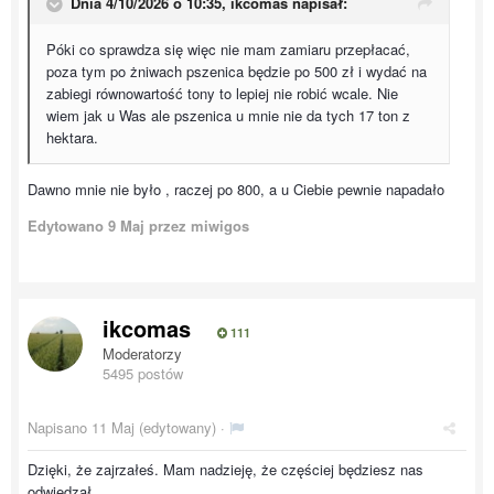
Dnia 4/10/2026 o 10:35,
ikcomas
napisał:
Póki co sprawdza się więc nie mam zamiaru przepłacać,
poza tym po żniwach pszenica będzie po 500 zł i wydać na
zabiegi równowartość tony to lepiej nie robić wcale. Nie
wiem jak u Was ale pszenica u mnie nie da tych 17 ton z
hektara.
Dawno mnie nie było , raczej po 800, a u Ciebie pewnie napadało
Edytowano
9 Maj
przez miwigos
ikcomas
111
Moderatorzy
5495 postów
Napisano
11 Maj
(edytowany) ·
Dzięki, że zajrzałeś. Mam nadzieję, że częściej będziesz nas
odwiedzał.