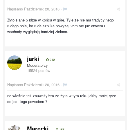
Napisano
Październik 20, 2016
·
Żyto siane 5 idzie w końcu w górę. Tyle że nie ma tradycyjnego
rudego pola, bo ruda szpilka powyżej 2cm się już otwiera i
wschody wyglądają bardziej zielono.
jarki
212
Moderatorzy
15524 postów
Napisano
Październik 20, 2016
·
no właśnie też zauważyłem że żyta w tym roku jakby mniej ryże
co jest tego powodem ?
Marecki
155