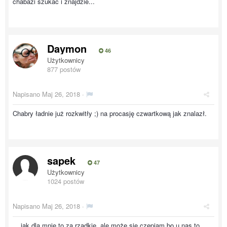
chabazi szukać i znajdzie...
Daymon
46
Użytkownicy
877 postów
Napisano
Maj 26, 2018
·
Chabry ładnie już rozkwitły ;) na procasję czwartkową jak znalazł.
sapek
47
Użytkownicy
1024 postów
Napisano
Maj 26, 2018
·
... jak dla mnie to za rzadkie, ale może się czepiam bo u nas to