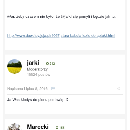
@ar, żeby czasem nie było, że @jarki się pomyli i będzie jak tu:
http://www.dowcipy.jeja.pl/4067,stara-babcia-idzie-do-apteki.html
jarki
212
Moderatorzy
15524 postów
Napisano
Lipiec 8, 2016
·
Ja Was kiedyś do pionu postawię ;D
Marecki
155