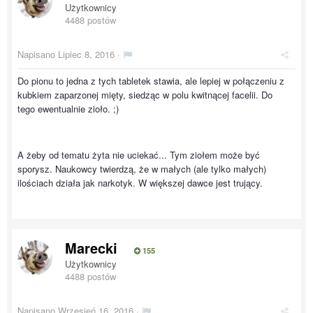
Użytkownicy
4488 postów
Napisano
Lipiec 8, 2016
·
Do pionu to jedna z tych tabletek stawia, ale lepiej w połączeniu z
kubkiem zaparzonej mięty, siedząc w polu kwitnącej facelii. Do
tego ewentualnie zioło. ;)
A żeby od tematu żyta nie uciekać... Tym ziołem może być
sporysz. Naukowcy twierdzą, że w małych (ale tylko małych)
ilościach działa jak narkotyk. W większej dawce jest trujący.
Marecki
155
Użytkownicy
4488 postów
Napisano
Wrzesień 16, 2016
·