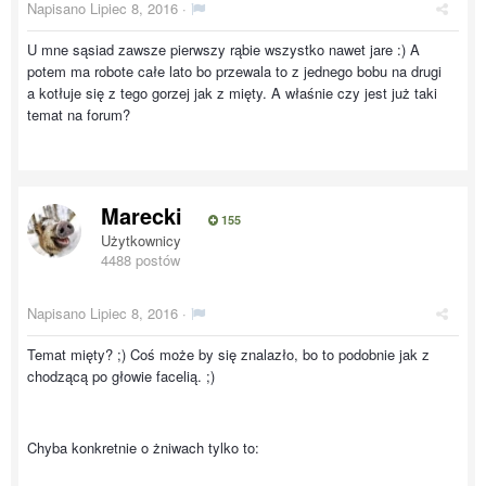
Napisano
Lipiec 8, 2016
·
U mne sąsiad zawsze pierwszy rąbie wszystko nawet jare :) A
potem ma robote całe lato bo przewala to z jednego bobu na drugi
a kotłuje się z tego gorzej jak z mięty. A właśnie czy jest już taki
temat na forum?
Marecki
155
Użytkownicy
4488 postów
Napisano
Lipiec 8, 2016
·
Temat mięty? ;) Coś może by się znalazło, bo to podobnie jak z
chodzącą po głowie facelią. ;)
Chyba konkretnie o żniwach tylko to: