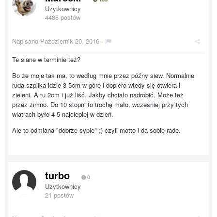
Użytkownicy
4488 postów
Napisano
Październik 20, 2016
·
Te siane w terminie też?
Bo że moje tak ma, to według mnie przez późny siew. Normalnie
ruda szpilka idzie 3-5cm w górę i dopiero wtedy się otwiera i
zieleni. A tu 2cm i już liść. Jakby chciało nadrobić. Może też
przez zimno. Do 10 stopni to trochę mało, wcześniej przy tych
wiatrach było 4-5 najcieplej w dzień.
Ale to odmiana "dobrze sypie" ;) czyli motto i da sobie radę.
turbo
0
Użytkownicy
21 postów