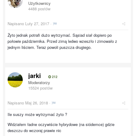
Użytkownicy
4488 postów
Napisano
Luty 27, 2017
·
Żyto jednak potrafi dużo wytrzymać. Sąsiad siał dopiero po
połowie października. Przed zimą ledwo wzeszło i zimowało z
jednym liściem. Teraz powoli puszcza drugiego.
jarki
212
Moderatorzy
15524 postów
Napisano
Maj 26, 2018
·
Ile suszy może wytrzymać żyto ?
Widziałem ładne oczywiście hybrydowe (na siódemce) gdzie
deszczu do wczoraj prawie nic