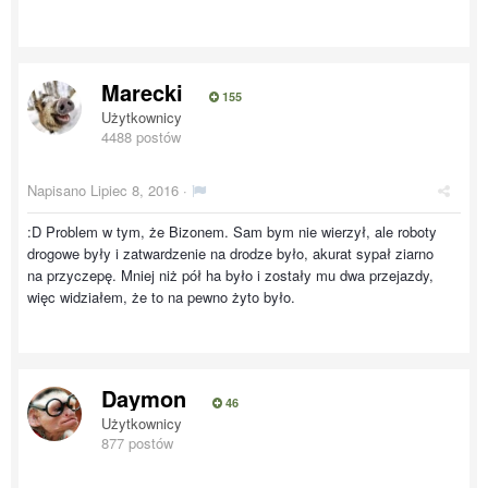
Marecki
155
Użytkownicy
4488 postów
Napisano
Lipiec 8, 2016
·
:D Problem w tym, że Bizonem. Sam bym nie wierzył, ale roboty
drogowe były i zatwardzenie na drodze było, akurat sypał ziarno
na przyczepę. Mniej niż pół ha było i zostały mu dwa przejazdy,
więc widziałem, że to na pewno żyto było.
Daymon
46
Użytkownicy
877 postów