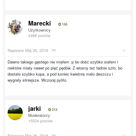
Marecki
155
Użytkownicy
4488 postów
Napisano
Maj 26, 2018
·
Dawno takiego gęstego nie miałem :p bo dość szybko siałem i
niektóre miały nawet po pięć pędów. Z wiosny też ładnie szło, bo
dostało szybko kopa, a pod koniec kwietnia mało deszczu i
wygrały silniejsze. Wczoraj pyliło.
jarki
212
Moderatorzy
15524 postów
Napisano
Maj 26, 2018
·