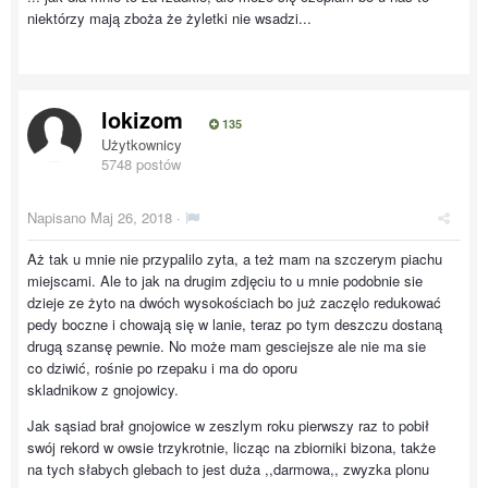
niektórzy mają zboża że żyletki nie wsadzi...
lokizom
135
Użytkownicy
5748 postów
Napisano
Maj 26, 2018
·
Aż tak u mnie nie przypalilo zyta, a też mam na szczerym piachu
miejscami. Ale to jak na drugim zdjęciu to u mnie podobnie sie
dzieje ze żyto na dwóch wysokościach bo już zaczęlo redukować
pedy boczne i chowają się w lanie, teraz po tym deszczu dostaną
drugą szansę pewnie. No może mam gesciejsze ale nie ma sie
co dziwić, rośnie po rzepaku i ma do oporu
skladnikow z gnojowicy.
Jak sąsiad brał gnojowice w zeszlym roku pierwszy raz to pobił
swój rekord w owsie trzykrotnie, licząc na zbiorniki bizona, także
na tych słabych glebach to jest duża ,,darmowa,, zwyzka plonu