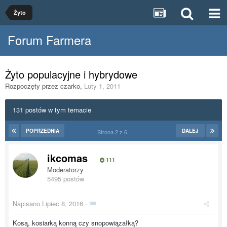
Żyto
Forum Farmera
Żyto populacyjne i hybrydowe
Rozpoczęty przez
czarko
,
Luty 1, 2011
131 postów w tym temacie
POPRZEDNIA
DALEJ
Strona 2 z 6
ikcomas
111
Moderatorzy
5495 postów
Napisano
Lipiec 8, 2016
·
Kosą, kosiarką konną czy snopowiązałką?