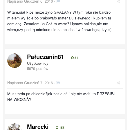
Napisano
Grudzień 6, 2016
·
Witam,siał ktoś może żyto GRADAN? W tym roku nie bardzo
miałem wyjście bo brakowało materialu siewnego i kupiłem tą
odmianę. Zasiałem 3h Coś to warte? Uprawa solidna,ale nie
wiem,czy pod tą odmianę nie za solidna i w żniwa będą łzy ::)
Pałuczanin81
51
Użytkownicy
5979 postów
Napisano
Grudzień 7, 2016
·
Musztarda po obiedzie?jak zasiałeś i się nie widzi to PRZESIEJ
NA WIOSNÄ˜!
Marecki
155