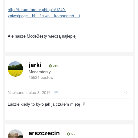
http://forum.farmer.pl/topic/1240-
zniwa/page__hl__żniwa__fromsearch__1
Ale nasze ModeBesty wiedzą najlepiej.
jarki
212
Moderatorzy
15524 postów
Napisano
Lipiec 8, 2016
·
Ludzie kiedy to było jak ja czułem miętę :P
arszczecin
55