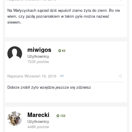
Na Wałycyckach sąsiad dziś wpuścił ziarno żyta do ziemi. Bo nie
wiem, czy jazdę poznaniakiem w takim pyle można nazwać
siewem.
miwigos
84
Użytkownicy
7235 postów
Napisano
Wrzesień 16, 2016
·
Dobrze zrobił żyto wzejdzie,jeszcze się zdziwisz
Marecki
155
Użytkownicy
4488 postów