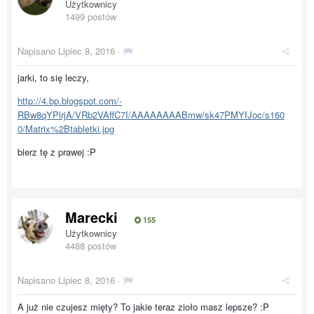
Użytkownicy
1499 postów
Napisano
Lipiec 8, 2016
·
jarki, to się leczy,
http://4.bp.blogspot.com/-
RBw8qYPlrjA/VRb2VAffC7I/AAAAAAAABmw/sk47PMYfJoc/s160
0/Matrix%2Btabletki.jpg
bierz tę z prawej :P
Marecki
155
Użytkownicy
4488 postów
Napisano
Lipiec 8, 2016
·
A już nie czujesz mięty? To jakie teraz zioło masz lepsze? :P