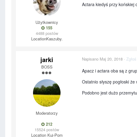
Actara kiedyś przy końskie
Użytkownicy
155
4488 postów
Location
Kaszuby.
jarki
Napisano
Maj 20, 2018
·
Zgłoś
BOSS
Apacz i actara oba są z gr
Ostatnio słyszę pogłoski że
Podobno jest dużo przemytu
Moderatorzy
212
15524 postów
Location
Kuj-Pom