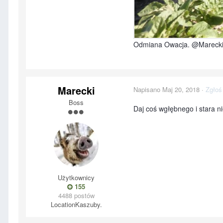
Odmiana Owacja. @Marecki 
Marecki
Napisano
Maj 20, 2018
·
Zgłoś
Boss
Daj coś wgłębnego i stara ni
Użytkownicy
155
4488 postów
Location
Kaszuby.