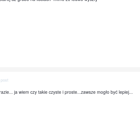
 post
razie... ja wiem czy takie czyste i proste...zawsze mogło być lepiej...