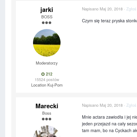
jarki
Napisano
Maj 20, 2018
·
Zgłoś
BOSS
Czym się teraz pryska stonk
Moderatorzy
212
15524 postów
Location
Kuj-Pom
Marecki
Napisano
Maj 20, 2018
·
Zgłoś
Boss
Mnie actara zawiodła i jej n
jeden przejazd na cały sezon
tam mam, bo na Cyckach akur