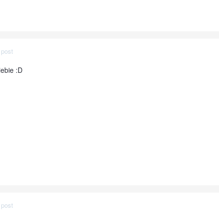
 post
iebie :D
 post