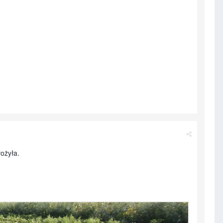
łożyła.