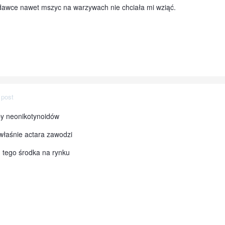
j dawce nawet mszyc na warzywach nie chciała mi wziąć.
 post
upy neonikotynoidów
 właśnie actara zawodzi
 tego środka na rynku