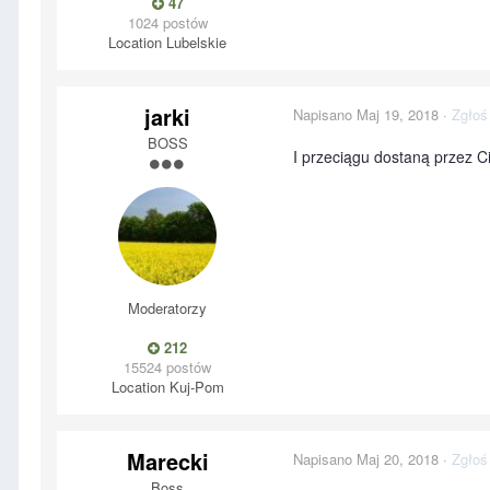
47
1024 postów
Location
Lubelskie
jarki
Napisano
Maj 19, 2018
·
Zgłoś
BOSS
I przeciągu dostaną przez C
Moderatorzy
212
15524 postów
Location
Kuj-Pom
Marecki
Napisano
Maj 20, 2018
·
Zgłoś
Boss