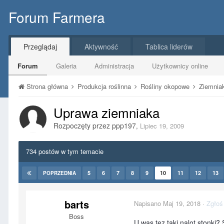
Forum Farmera
Przeglądaj
Aktywność
Tablica liderów
Forum
Galeria
Administracja
Użytkownicy online
Strona główna
Produkcja roślinna
Rośliny okopowe
Ziemnia
Uprawa ziemniaka
Rozpoczęty przez
ppp197
,
Lipiec 19, 2009
734 postów w tym temacie
5
6
7
8
9
10
11
12
13
POPRZEDNIA
barts
Napisano
Maj 19, 2018
·
Zgłoś
Boss
U was tez taki nalot stonki?