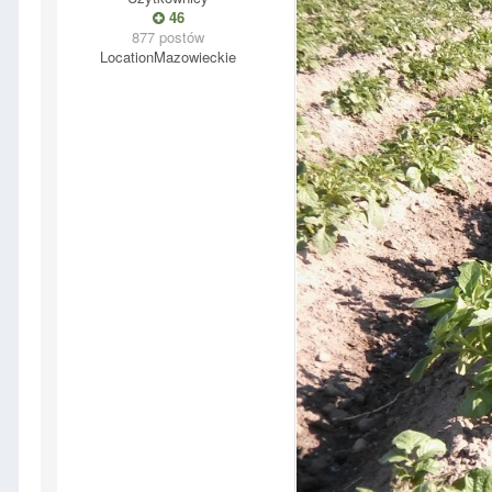
46
877 postów
Location
Mazowieckie