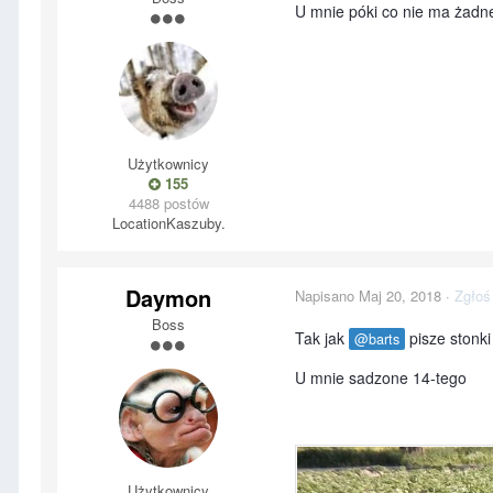
U mnie póki co nie ma żadnej
Użytkownicy
155
4488 postów
Location
Kaszuby.
Daymon
Napisano
Maj 20, 2018
·
Zgłoś
Boss
Tak jak
pisze stonki
@barts
U mnie sadzone 14-tego
Użytkownicy