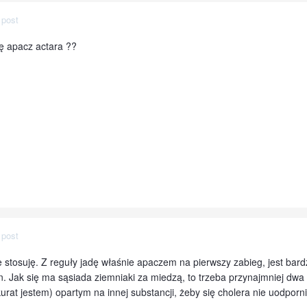
 post
ę apacz actara ??
 post
ie stosuję. Z reguły jadę właśnie apaczem na pierwszy zabieg, jest bard
. Jak się ma sąsiada ziemniaki za miedzą, to trzeba przynajmniej dwa r
at jestem) opartym na innej substancji, żeby się cholera nie uodporn