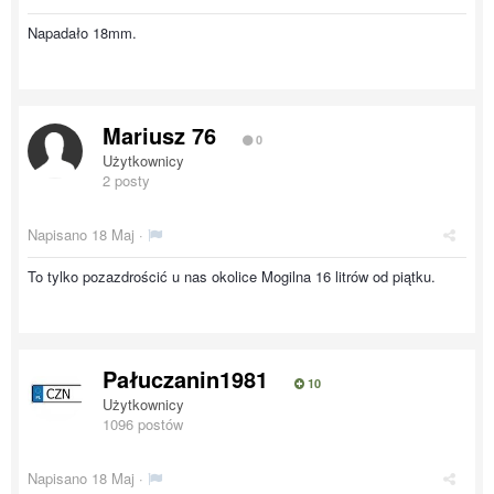
Napadało 18mm.
Mariusz 76
0
Użytkownicy
2 posty
Napisano
18 Maj
·
To tylko pozazdrościć u nas okolice Mogilna 16 litrów od piątku.
Pałuczanin1981
10
Użytkownicy
1096 postów
Napisano
18 Maj
·