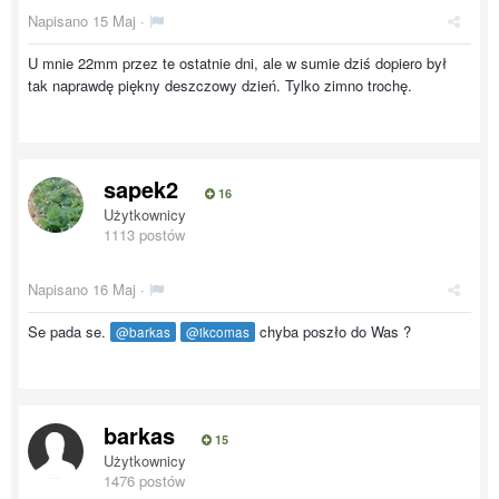
Napisano
15 Maj
·
U mnie 22mm przez te ostatnie dni, ale w sumie dziś dopiero był
tak naprawdę piękny deszczowy dzień. Tylko zimno trochę.
sapek2
16
Użytkownicy
1113 postów
Napisano
16 Maj
·
Se pada se.
chyba poszło do Was ?
@barkas
@ikcomas
barkas
15
Użytkownicy
1476 postów