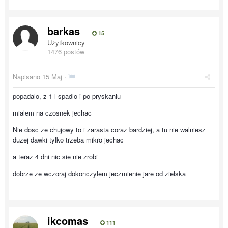
barkas
15
Użytkownicy
1476 postów
Napisano
15 Maj
·
popadalo, z 1 l spadlo i po pryskaniu
mialem na czosnek jechac
Nie dosc ze chujowy to i zarasta coraz bardziej, a tu nie walniesz
duzej dawki tylko trzeba mikro jechac
a teraz 4 dni nic sie nie zrobi
dobrze ze wczoraj dokonczylem jeczmienie jare od zielska
ikcomas
111