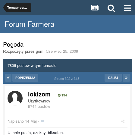
Tematy ogólne
Forum Farmera
Pogoda
Rozpoczęty przez
gom
,
Czerwiec 25, 2009
7806 postów w tym temacie
POPRZEDNIA
DALEJ
Strona 302 z 313
lokizom
134
Użytkownicy
5744 postów
Napisano
14 Maj
·
U mnie protio, azoksy, biksafen.