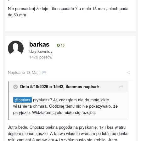
Nie przesadzaj że leje , ile napadało ? u mnie 13 mm , niech pada
do 50 mm
barkas
15
Użytkownicy
1476 postów
Napisano
18 Maj
·
Dnia 5/18/2026 o 15:43,
ikcomas
napisał:
pryskasz? Ja zacząłem ale do mnie idzie
@barkas
właśnie ta chmura. Godzinę temu nic nie pokazywało, że
przyjdzie. Widziałem ją ale miało się rozejść.
Jutro bede. Chociaz piekna pogoda na pryskanie. 17 i bez wiatru
dopiero slonce zaszlo. A kutwa wlasnie wracam po lubin bo denko
rolki zamiast 3 uatawilem 4 i szybko pusto sie zrobilo. Jutro