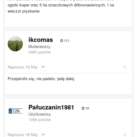
ogorki koper oraz 5 ha straczkowych dribnonasiennych. I na
wieczor pryskanie
ikcomas
111
Moderatorzy
5483 postów
Napisano
18 Maj
·
Przejaśniło się, nie padało, jadę dalej.
Pałuczanin1981
10
Użytkownicy
1096 postów
Napisano
18 Maj
·