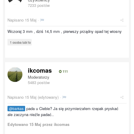
7233 postów
Napisano
15 Maj
·
Wczoraj 3 mm , dziś 14,5 mm , pierwszy prządny opad tej wiosny
1 osoba lubi to
ikcomas
111
Moderatorzy
5483 postów
Napisano
15 Maj
(edytowany) ·
pada u Ciebie? Ja się przymierzałem rzepak pryskać
@barkas
ale zaczyna nieźle padać..
Edytowano
15 Maj
przez ikcomas