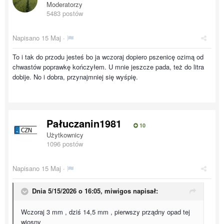
Moderatorzy
5483 postów
Napisano
15 Maj
·
To i tak do przodu jesteś bo ja wczoraj dopiero pszenicę ozimą od
chwastów poprawkę kończyłem. U mnie jeszcze pada, też do litra
dobije. No i dobra, przynajmniej się wyśpię.
Pałuczanin1981
10
Użytkownicy
1096 postów
Napisano
15 Maj
·
Dnia 5/15/2026 o 16:05,
miwigos
napisał:
Wczoraj 3 mm , dziś 14,5 mm , pierwszy prządny opad tej
wiosny