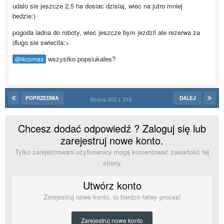
udalo sie jeszcze 2,5 ha dosiac dzisiaj, wiec na jutro mniej
bedzie:)
pogoda ladna do roboty, wiec jeszcze bym jezdzil ale rezerwa za
dlugo sie swiecila:>
wszystko popsiukales?
@ikcomas
POPRZEDNIA
DALEJ
Strona 302 z 313
Chcesz dodać odpowiedź ? Zaloguj się lub
zarejestruj nowe konto.
Tylko zarejestrowani użytkownicy mogą komentować zawartość tej
strony
Utwórz konto
Zarejestruj nowe konto, to bardzo łatwy proces!
Zarejestruj nowe konto