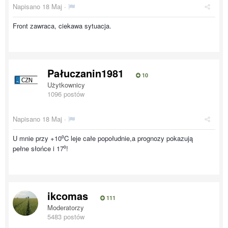
Napisano
18 Maj
·
Front zawraca, ciekawa sytuacja.
Pałuczanin1981
10
Użytkownicy
1096 postów
Napisano
18 Maj
·
U mnie przy +10⁰C leje całe popołudnie,a prognozy pokazują
pełne słońce i 17⁰!
ikcomas
111
Moderatorzy
5483 postów