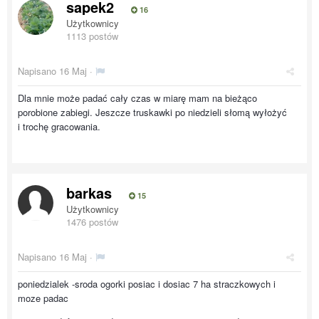
sapek2
16
Użytkownicy
1113 postów
Napisano
16 Maj
·
Dla mnie może padać cały czas w miarę mam na bieżąco
porobione zabiegi. Jeszcze truskawki po niedzieli słomą wyłożyć
i trochę gracowania.
barkas
15
Użytkownicy
1476 postów
Napisano
16 Maj
·
poniedzialek -sroda ogorki posiac i dosiac 7 ha straczkowych i
moze padac