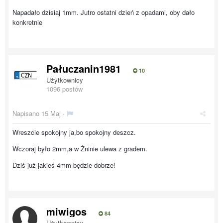
Napadało dzisiaj 1mm. Jutro ostatni dzień z opadami, oby dało
konkretnie
Pałuczanin1981
10
Użytkownicy
1096 postów
Napisano
15 Maj
·
Wreszcie spokojny ja,bo spokojny deszcz.
Wczoraj było 2mm,a w Żninie ulewa z gradem.
Dziś już jakieś 4mm-będzie dobrze!
miwigos
84
Użytkownicy