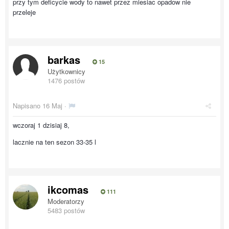
przy tym deficycie wody to nawet przez miesiac opadow nie
przeleje
barkas
15
Użytkownicy
1476 postów
Napisano
16 Maj
·
wczoraj 1 dzisiaj 8,
lacznie na ten sezon 33-35 l
ikcomas
111
Moderatorzy
5483 postów