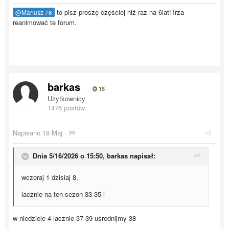
to pisz proszę częściej niż raz na 6lat!Trza
@Mariusz 76
reanimować te forum.
barkas
15
Użytkownicy
1476 postów
Napisano
18 Maj
·
Dnia 5/16/2026 o 15:50,
barkas
napisał:
wczoraj 1 dzisiaj 8,
lacznie na ten sezon 33-35 l
w niedziele 4 lacznie 37-39 uśrednijmy 38