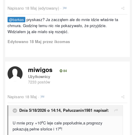
Napisano
18 Maj
(edytowany) ·
pryskasz? Ja zacząłem ale do mnie idzie właśnie ta
@barkas
chmura. Godzinę temu nic nie pokazywało, że przyjdzie.
Widziałem ją ale miało się rozejść.
Edytowano
18 Maj
przez ikcomas
miwigos
84
Użytkownicy
7233 postów
Napisano
18 Maj
·
Dnia 5/18/2026 o 14:14,
Pałuczanin1981
napisał:
U mnie przy +10⁰C leje całe popołudnie,a prognozy
pokazują pełne słońce i 17⁰!