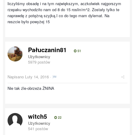
liczyliśmy obsadę i na tym największym, aczkolwiek najgorszym
rzepaku wychodziło nam od 8 do 15 roslin/m^2. Zostały tylko te
naprawdę z potężną szyjką.I co do tego mam dylemat. Na
reszcie było powyżej 15
Pałuczanin81
51
Użytkownicy
5979 postów
Napisano
Luty 14, 2016
·
Nie tak źle-obrzeża ŻNINA
witch5
22
Użytkownicy
541 postów