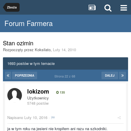
Zboża
Forum Farmera
Stan ozimin
Rozpoczęty przez
Koksilato
,
Luty 14, 2010
1693 postów w tym temacie
POPRZEDNIA
DALEJ
Strona 22 z 68
lokizom
135
Użytkownicy
5748 postów
Napisano
Luty 10, 2016
·
ja w tym roku na jesieni nie kropiłem ani razu na szkodniki.