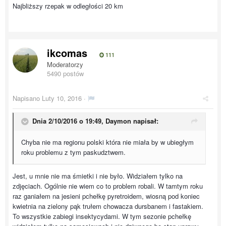
Najbliższy rzepak w odległości 20 km
ikcomas
111
Moderatorzy
5490 postów
Napisano
Luty 10, 2016
·
Dnia 2/10/2016 o 19:49, Daymon napisał:
Chyba nie ma regionu polski która nie miała by w ubiegłym
roku problemu z tym paskudztwem.
Jest, u mnie nie ma śmietki i nie było. Widziałem tylko na
zdjęciach. Ogólnie nie wiem co to problem robali. W tamtym roku
raz ganiałem na jesieni pchełkę pyretroidem, wiosną pod koniec
kwietnia na zielony pąk trułem chowacza dursbanem i fastakiem.
To wszystkie zabiegi insektycydami. W tym sezonie pchełkę