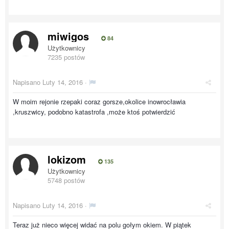
miwigos
84
Użytkownicy
7235 postów
Napisano
Luty 14, 2016
·
W moim rejonie rzepaki coraz gorsze,okolice inowrocławia
,kruszwicy, podobno katastrofa ,może ktoś potwierdzić
lokizom
135
Użytkownicy
5748 postów
Napisano
Luty 14, 2016
·
Teraz już nieco więcej widać na polu gołym okiem. W piątek