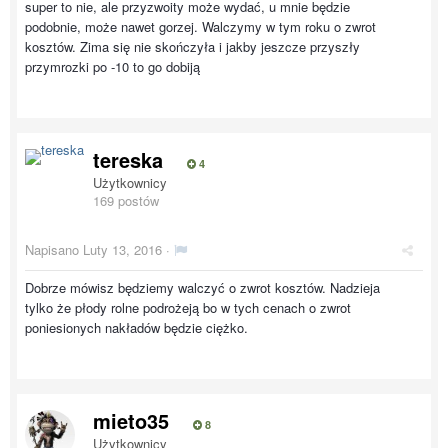
super to nie, ale przyzwoity może wydać, u mnie będzie
podobnie, może nawet gorzej. Walczymy w tym roku o zwrot
kosztów. Zima się nie skończyła i jakby jeszcze przyszły
przymrozki po -10 to go dobiją
tereska
4
Użytkownicy
169 postów
Napisano
Luty 13, 2016
·
Dobrze mówisz będziemy walczyć o zwrot kosztów. Nadzieja
tylko że płody rolne podrożeją bo w tych cenach o zwrot
poniesionych nakładów będzie ciężko.
mieto35
8
Użytkownicy