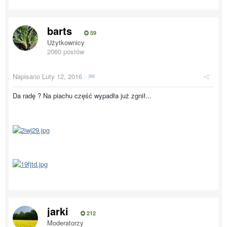
barts
59
Użytkownicy
2060 postów
Napisano
Luty 12, 2016
·
Da radę ? Na piachu część wypadła już zgnił...
jarki
212
Moderatorzy