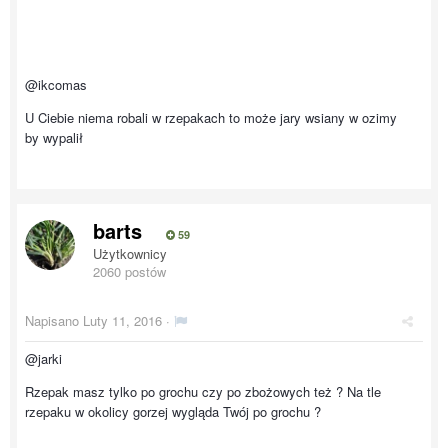
@ikcomas
U Ciebie niema robali w rzepakach to może jary wsiany w ozimy
by wypalił
barts
59
Użytkownicy
2060 postów
Napisano
Luty 11, 2016
·
@jarki
Rzepak masz tylko po grochu czy po zbożowych też ? Na tle
rzepaku w okolicy gorzej wygląda Twój po grochu ?