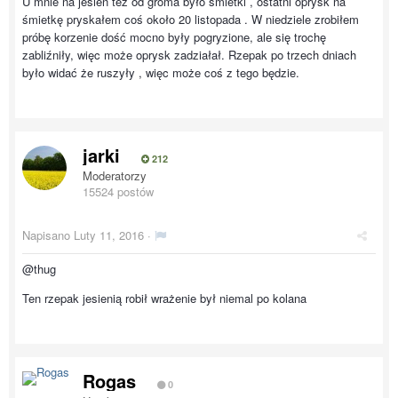
U mnie na jesień też od groma było śmietki , ostatni oprysk na
śmietkę pryskałem coś około 20 listopada . W niedziele zrobiłem
próbę korzenie dość mocno były pogryzione, ale się trochę
zabliźniły, więc może oprysk zadziałał. Rzepak po trzech dniach
było widać że ruszyły , więc może coś z tego będzie.
jarki
212
Moderatorzy
15524 postów
Napisano
Luty 11, 2016
·
@thug
Ten rzepak jesienią robił wrażenie był niemal po kolana
Rogas
0