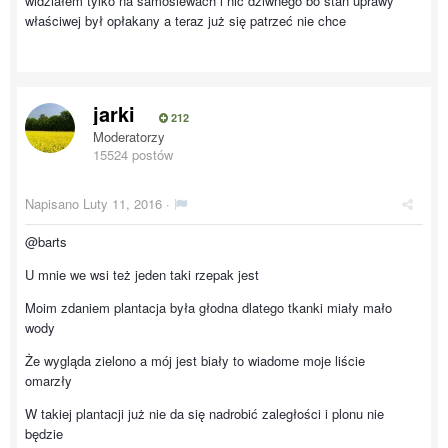
widziałem tylko na samosiewach i nic dziwnego bo stan uprawy
właściwej był opłakany a teraz już się patrzeć nie chce
jarki
212
Moderatorzy
15524 postów
Napisano
Luty 11, 2016
·
@barts
U mnie we wsi też jeden taki rzepak jest
Moim zdaniem plantacja była głodna dlatego tkanki miały mało
wody
Że wygląda zielono a mój jest biały to wiadome moje liście
omarzły
W takiej plantacji już nie da się nadrobić zaległości i plonu nie
będzie