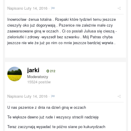
Napisano
Luty 14, 2016
·
Inowrocław -żenua totalna . Rzepaki które tydzień temu jeszcze
cieszyły oko już dogorywają . Pszenice nie zależnie małe czy
zaawansowane giną w oczach . Ci co posiali Juliusa się cieszą -
zieloniutki i zdrowy -wyszedł bez szwanku . Mój Patras chyba
jeszcze nie wie że już po nim co mnie jeszcze bardziej wqrwia .
jarki
212
Moderatorzy
15524 postów
Napisano
Luty 14, 2016
·
U nas pszenice z dnia na dzień giną w oczach
Te większe dawno już rude i wszyscy stracili nadzieję
Teraz zaczynają wypadać te późno siane po kukurydzach