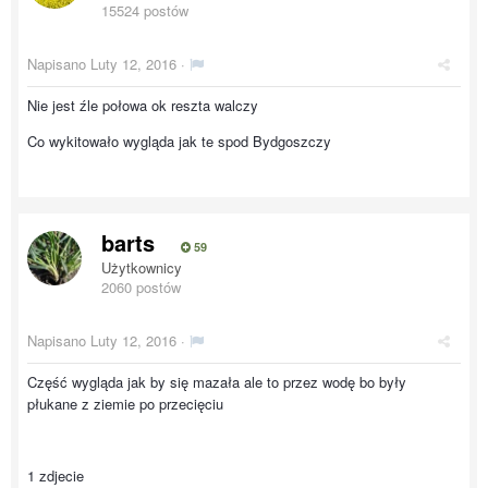
15524 postów
Napisano
Luty 12, 2016
·
Nie jest źle połowa ok reszta walczy
Co wykitowało wygląda jak te spod Bydgoszczy
barts
59
Użytkownicy
2060 postów
Napisano
Luty 12, 2016
·
Część wygląda jak by się mazała ale to przez wodę bo były
płukane z ziemie po przecięciu
1 zdjecie