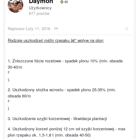
Daymon
46
Użytkownicy
877 postów
Napisano
Luty 11, 2016
·
Rodzaje uszkodzeń roślin rzepaku â€“ wpływ na plon;
1. Zniszczone liście rozetowe - spadek plonu 10% (min. obsada
30-40/m
2
).
2. Uszkodzony stożka wzrostu - spadek plonu 25-35% (min.
obsada 60/m
2
)
3. Uszkodzenie szyjki korzeniowej - likwidacja plantacji
4. Uszkodzony korzeń poniżej 12 cm od szyjki korzeniowej - max
plon rzepaku ok. 1,5-1,8 t (min. obsada 40-50)