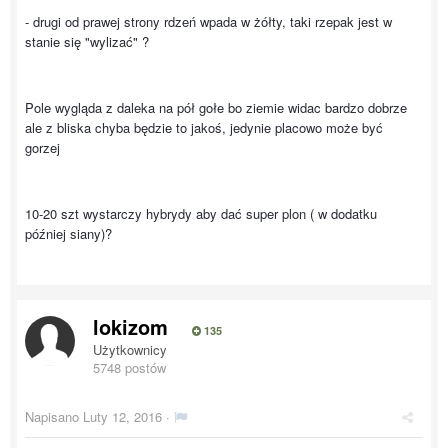
- drugi od prawej strony rdzeń wpada w żółty, taki rzepak jest w
stanie się "wylizać" ?
Pole wygląda z daleka na pół gołe bo ziemie widac bardzo dobrze
ale z bliska chyba będzie to jakoś, jedynie placowo może być
gorzej
10-20 szt wystarczy hybrydy aby dać super plon ( w dodatku
później siany)?
lokizom
135
Użytkownicy
5748 postów
Napisano
Luty 12, 2016
·