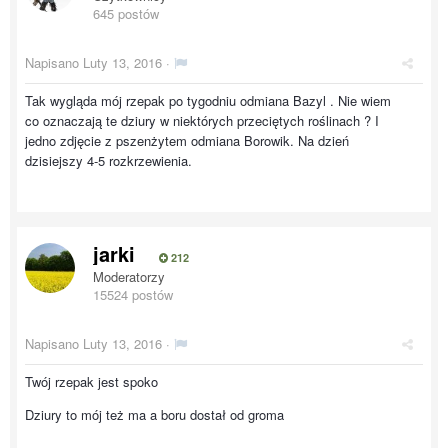
645 postów
Napisano
Luty 13, 2016
·
Tak wygląda mój rzepak po tygodniu odmiana Bazyl . Nie wiem
co oznaczają te dziury w niektórych przeciętych roślinach ? I
jedno zdjęcie z pszenżytem odmiana Borowik. Na dzień
dzisiejszy 4-5 rozkrzewienia.
jarki
212
Moderatorzy
15524 postów
Napisano
Luty 13, 2016
·
Twój rzepak jest spoko
Dziury to mój też ma a boru dostał od groma