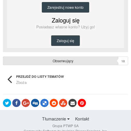
Zarejestruj nowe konto
Zaloguj się
Posiadasz własne konto? Użyj go!
Zaloguj się
Obserwujący
10
PRZEJDŹ DO LISTY TEMATÓW
Zboża
Tłumaczenie
Kontakt
Grupa PTWP SA
Community Software by Invision Power Services, Inc.