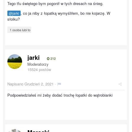
Tego tfu świętego bym pogonił w tych dresach na śnieg.
, co ja niby z łopatką wymyśliłem, bo nie kojarzę. W
@jarki
słoiku?
1 osoba lubi to
jarki
212
Moderatorzy
15524 postów
Napisano
Grudzień 2, 2021
·
Podpowiedziałeś mi żeby dodać trochę łopatki do wątrobianki