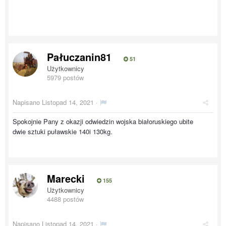
Pałuczanin81
51
Użytkownicy
5979 postów
Napisano
Listopad 14, 2021
·
Spokojnie Pany z okazji odwiedzin wojska białoruskiego ubite
dwie sztuki puławskie 140i 130kg.
Marecki
155
Użytkownicy
4488 postów
Napisano
Listopad 14, 2021
·