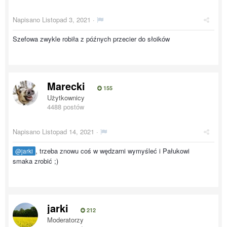
Napisano
Listopad 3, 2021
·
Szefowa zwykle robiła z późnych przecier do słoików
Marecki
155
Użytkownicy
4488 postów
Napisano
Listopad 14, 2021
·
, trzeba znowu coś w wędzarni wymyśleć i Pałukowi
@jarki
smaka zrobić ;)
jarki
212
Moderatorzy