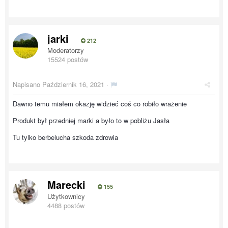
jarki
212
Moderatorzy
15524 postów
Napisano
Październik 16, 2021
·
Dawno temu miałem okazję widzieć coś co robiło wrażenie
Produkt był przedniej marki a było to w pobliżu Jasła
Tu tylko berbelucha szkoda zdrowia
Marecki
155
Użytkownicy
4488 postów