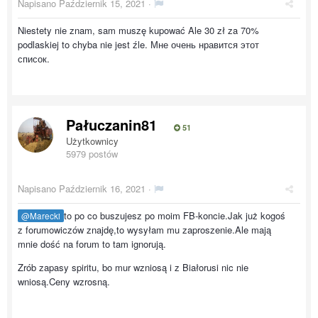
Napisano
Październik 15, 2021
·
Niestety nie znam, sam muszę kupować Ale 30 zł za 70%
podlaskiej to chyba nie jest źle. Мне очень нравится этот
список.
Pałuczanin81
51
Użytkownicy
5979 postów
Napisano
Październik 16, 2021
·
to po co buszujesz po moim FB-koncie.Jak już kogoś
@Marecki
z forumowiczów znajdę,to wysyłam mu zaproszenie.Ale mają
mnie dość na forum to tam ignorują.
Zrób zapasy spiritu, bo mur wzniosą i z Białorusi nic nie
wniosą.Ceny wzrosną.