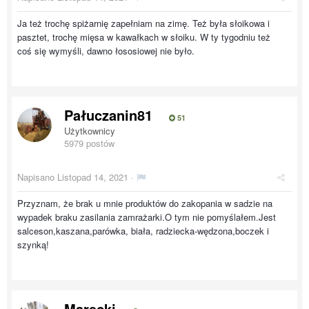
Ja też trochę spiżarnię zapełniam na zimę. Też była słoikowa i
pasztet, trochę mięsa w kawałkach w słoiku. W ty tygodniu też
coś się wymyśli, dawno łososiowej nie było.
Pałuczanin81
51
Użytkownicy
5979 postów
Napisano
Listopad 14, 2021
·
Przyznam, że brak u mnie produktów do zakopania w sadzie na
wypadek braku zasilania zamrażarki.O tym nie pomyślałem.Jest
salceson,kaszana,parówka, biała, radziecka-wędzona,boczek i
szynką!
Marecki