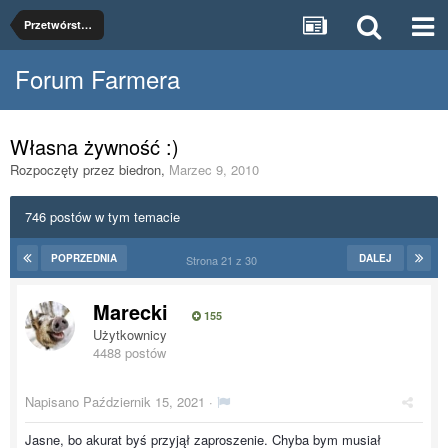
Przetwórstwo rolnospożywcze
Forum Farmera
Własna żywność :)
Rozpoczęty przez
biedron
,
Marzec 9, 2010
746 postów w tym temacie
POPRZEDNIA
DALEJ
Strona 21 z 30
Marecki
155
Użytkownicy
4488 postów
Napisano
Październik 15, 2021
·
Jasne, bo akurat byś przyjął zaproszenie. Chyba bym musiał