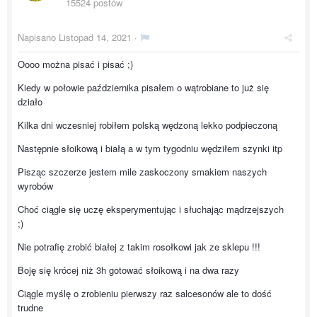
15524 postów
Napisano
Listopad 14, 2021
·
Oooo można pisać i pisać ;)
Kiedy w połowie października pisałem o wątrobiane to już się
działo
Kilka dni wczesniej robiłem polską wędzoną lekko podpieczoną
Następnie słoikową i białą a w tym tygodniu wędziłem szynki itp
Pisząc szczerze jestem mile zaskoczony smakiem naszych
wyrobów
Choć ciągle się uczę eksperymentując i słuchając mądrzejszych
;)
Nie potrafię zrobić białej z takim rosołkowi jak ze sklepu !!!
Boję się krócej niż 3h gotować słoikową i na dwa razy
Ciągle myślę o zrobieniu pierwszy raz salcesonów ale to dość
trudne