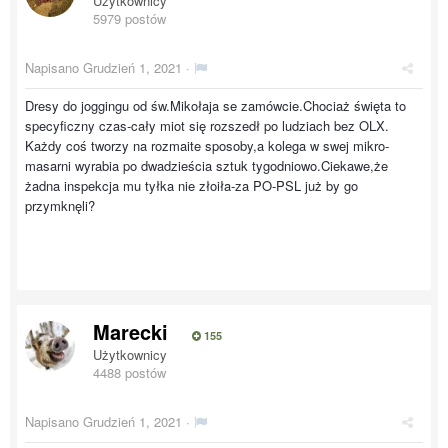
Użytkownicy
5979 postów
Napisano
Grudzień 1, 2021
·
Dresy do joggingu od św.Mikołaja se zamówcie.Chociaż święta to
specyficzny czas-cały miot się rozszedł po ludziach bez OLX.
Każdy coś tworzy na rozmaite sposoby,a kolega w swej mikro-
masarni wyrabia po dwadzieścia sztuk tygodniowo.Ciekawe,że
żadna inspekcja mu tyłka nie złoiła-za PO-PSL już by go
przymknęli?
Marecki
155
Użytkownicy
4488 postów
Napisano
Grudzień 1, 2021
·