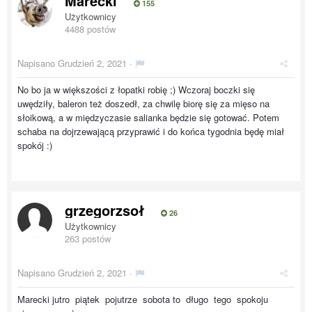
Marecki
155
Użytkownicy
4488 postów
Napisano
Grudzień 2, 2021
·
No bo ja w większości z łopatki robię ;) Wczoraj boczki się
uwędziły, baleron też doszedł, za chwilę biorę się za mięso na
słoikową, a w międzyczasie salianka będzie się gotować. Potem
schaba na dojrzewającą przyprawić i do końca tygodnia będę miał
spokój :)
grzegorzsoł
26
Użytkownicy
263 postów
Napisano
Grudzień 2, 2021
·
Marecki jutro piątek pojutrze sobota to długo tego spokoju