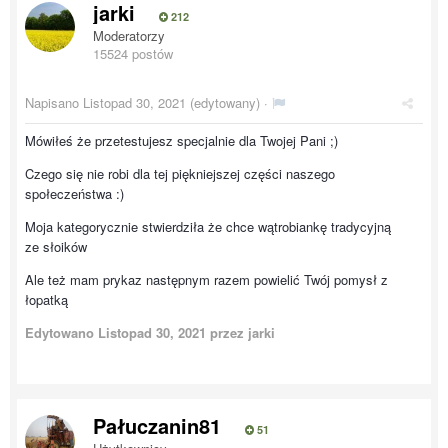
jarki
212
Moderatorzy
15524 postów
Napisano
Listopad 30, 2021
(edytowany) ·
Mówiłeś że przetestujesz specjalnie dla Twojej Pani ;)
Czego się nie robi dla tej piękniejszej części naszego
społeczeństwa :)
Moja kategorycznie stwierdziła że chce wątrobiankę tradycyjną
ze słoików
Ale też mam prykaz następnym razem powielić Twój pomysł z
łopatką
Edytowano
Listopad 30, 2021
przez jarki
Pałuczanin81
51