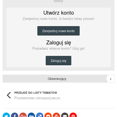
strony
Utwórz konto
Zarejestruj nowe konto, to bardzo łatwy proces!
Zarejestruj nowe konto
Zaloguj się
Posiadasz własne konto? Użyj go!
Zaloguj się
Obserwujący
2
PRZEJDŹ DO LISTY TEMATÓW
Przetwórstwo rolnospożywcze