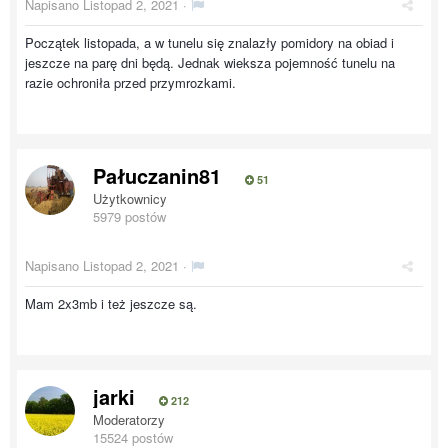
Napisano
Listopad 2, 2021
·
Początek listopada, a w tunelu się znalazły pomidory na obiad i
jeszcze na parę dni będą. Jednak wieksza pojemność tunelu na
razie ochroniła przed przymrozkami.
Pałuczanin81
51
Użytkownicy
5979 postów
Napisano
Listopad 2, 2021
·
Mam 2x3mb i też jeszcze są.
jarki
212
Moderatorzy
15524 postów