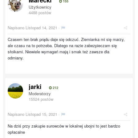
155
Użytkownicy
4488 postów
Napisano
Listopad 14, 2021
·
Czasem ten brak prądu daje się odczuć. Ziemianka mi się marzy,
ale czasu na to potrzeba. Dlatego na razie zabezpieczam się
słoikami. Niewiele wymagań mają i smak też zawsze dla
odmiany.
jarki
212
Moderatorzy
15524 postów
Napisano
Listopad 15, 2021
·
Na dziś przy zakupie surowców w lokalnej ubojni to jest bardzo
opłacalne