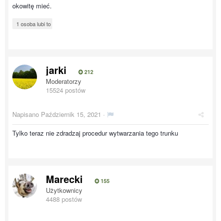
okowitę mieć.
1 osoba lubi to
jarki
212
Moderatorzy
15524 postów
Napisano
Październik 15, 2021
·
Tylko teraz nie zdradzaj procedur wytwarzania tego trunku
Marecki
155
Użytkownicy
4488 postów