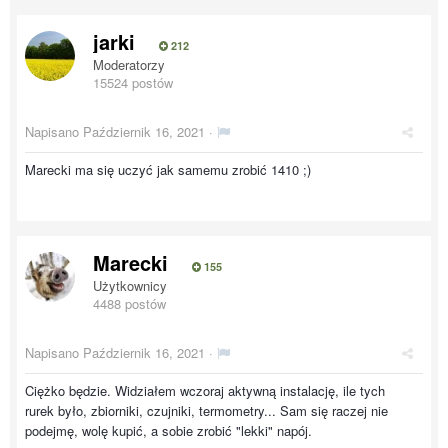
jarki
212
Moderatorzy
15524 postów
Napisano
Październik 16, 2021
·
Marecki ma się uczyć jak samemu zrobić 1410 ;)
Marecki
155
Użytkownicy
4488 postów
Napisano
Październik 16, 2021
·
Ciężko będzie. Widziałem wczoraj aktywną instalację, ile tych
rurek było, zbiorniki, czujniki, termometry... Sam się raczej nie
podejmę, wolę kupić, a sobie zrobić "lekki" napój.