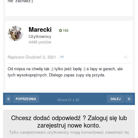
nie zaznasz:)
Marecki
155
Użytkownicy
4488 postów
Napisano
Grudzień 2, 2021
·
Od mięsa na chwilę tak ;) tylko jeść będę :) a łapy w garach, ale
tych wysokoprężnych. Dlatego zapas zupy się przyda.
POPRZEDNIA
DALEJ
Strona 21 z 30
Chcesz dodać odpowiedź ? Zaloguj się lub
zarejestruj nowe konto.
Tylko zarejestrowani użytkownicy mogą komentować zawartość tej