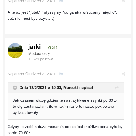
Napisano
Grudzień 3, 2021
·
A teraz jest "jutub" i słyszymy "do garnka wrzucamy mięcho".
Już nie musi być czysty :)
jarki
212
Moderatorzy
15524 postów
Napisano
Grudzień 3, 2021
·
Dnia 12/3/2021 o 15:03,
Marecki
napisał:
Jak czasem widzę gdzieś te nastrzykiwane szynki po 30 zł,
to się zastanawiam, ile w takim razie te nasze peklowane
by kosztowały
Gdyby to zrobiła duża masarnia co nie jest możliwe cena była by
około 70-80zł