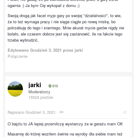
ogarnia :) Ja bym Cię wykopał z domu ;)
Swoją drogą jak facet myje gary po swojej "działalności", to wie,
że to też wymaga pracy i nie sięga ciągle po nową miskę, bo
potrzebuję do tego i sramtego. Mnie akurat mycie garów nigdy nie
bolało, ale czasem dobrze jest się zastanowić, ile na fakcie tego
trzeba wybrudzić.
Edytowano
Grudzień 3, 2021
przez jarki
Połączenie
jarki
212
Moderatorzy
15524 postów
Napisano
Grudzień 3, 2021
·
O bajzlu to JA lepiej przemilczę wystarczy że w garażu mam OK
Masarnię do której woziłem świnie na wyroby dla siebie mam też