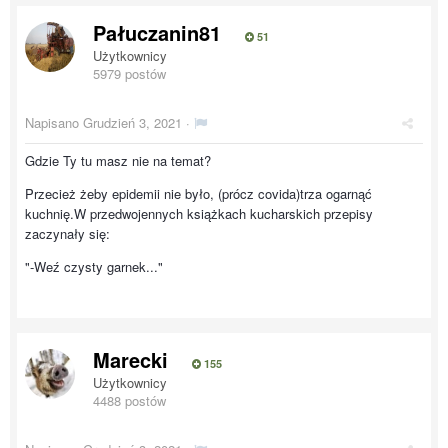
Pałuczanin81
51
Użytkownicy
5979 postów
Napisano
Grudzień 3, 2021
·
Gdzie Ty tu masz nie na temat?
Przecież żeby epidemii nie było, (prócz covida)trza ogarnąć
kuchnię.W przedwojennych książkach kucharskich przepisy
zaczynały się:
"-Weź czysty garnek..."
Marecki
155
Użytkownicy
4488 postów