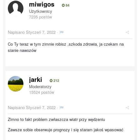
miwigos
84
Użytkownicy
7235 postów
Napisano
Styczeń 7, 2022
·
Co Ty teraz w tym zimnie robisz ,szkoda zdrowia, ja czekam na
sianie nawozów
jarki
212
Moderatorzy
15524 postów
Napisano
Styczeń 7, 2022
·
Zimno to fakt problem zwłaszcza wiatr przy wędzeniu
Zawsze sobie obserwuje prognozy i się staram jakoś wpasować