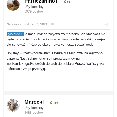
Pałuczanin81
51
Użytkownicy
5979 postów
Napisano
Grudzień 3, 2021
·
ja kaszubskich zwyczajów małżeńskich stosował nie
@Marecki
będę...kopanie itd.dobrze,że macie piaszczyste pagórki i lasy-jest
się schować. :( Kup se eko-zmywarkę...oszczędzaj wodę!
Ubijamy w rzeźni-zostawiłem szynkę dla teściowej na wędzono-
parzoną.Nastrzyknęli chemią i preparatem dymu
wędzarniczego.Po dwóch dobach do odbioru.Prawdziwa "szynka
teściowej"-żmije przeżyją.
Marecki
155
Użytkownicy
4488 postów