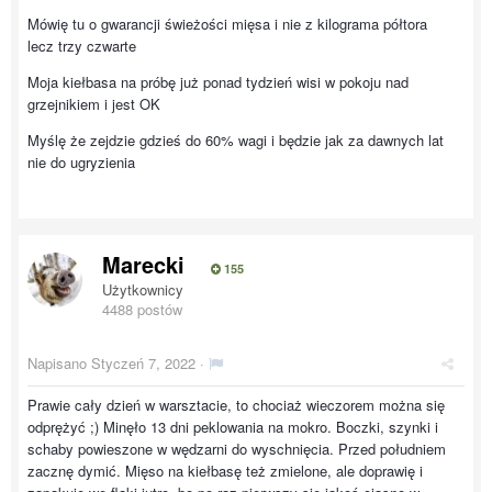
Mówię tu o gwarancji świeżości mięsa i nie z kilograma półtora
lecz trzy czwarte
Moja kiełbasa na próbę już ponad tydzień wisi w pokoju nad
grzejnikiem i jest OK
Myślę że zejdzie gdzieś do 60% wagi i będzie jak za dawnych lat
nie do ugryzienia
Marecki
155
Użytkownicy
4488 postów
Napisano
Styczeń 7, 2022
·
Prawie cały dzień w warsztacie, to chociaż wieczorem można się
odprężyć ;) Minęło 13 dni peklowania na mokro. Boczki, szynki i
schaby powieszone w wędzarni do wyschnięcia. Przed południem
zacznę dymić. Mięso na kiełbasę też zmielone, ale doprawię i