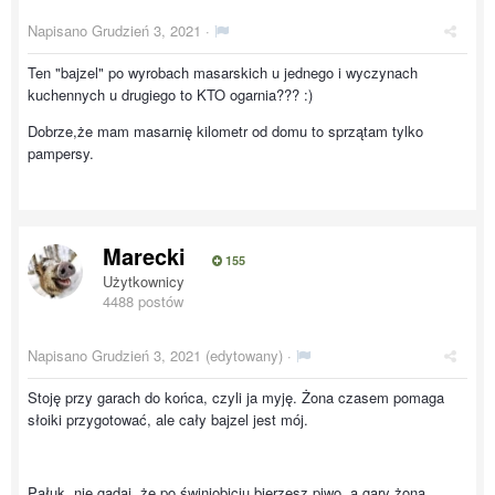
Napisano
Grudzień 3, 2021
·
Ten "bajzel" po wyrobach masarskich u jednego i wyczynach
kuchennych u drugiego to KTO ogarnia??? :)
Dobrze,że mam masarnię kilometr od domu to sprzątam tylko
pampersy.
Marecki
155
Użytkownicy
4488 postów
Napisano
Grudzień 3, 2021
(edytowany) ·
Stoję przy garach do końca, czyli ja myję. Żona czasem pomaga
słoiki przygotować, ale cały bajzel jest mój.
Pałuk, nie gadaj, że po świniobiciu bierzesz piwo, a gary żona