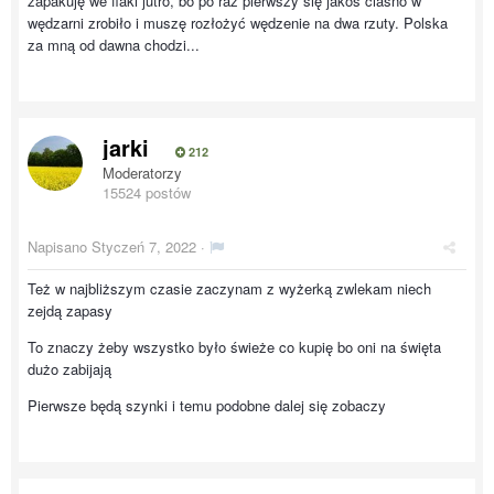
zapakuję we flaki jutro, bo po raz pierwszy się jakoś ciasno w
wędzarni zrobiło i muszę rozłożyć wędzenie na dwa rzuty. Polska
za mną od dawna chodzi...
jarki
212
Moderatorzy
15524 postów
Napisano
Styczeń 7, 2022
·
Też w najbliższym czasie zaczynam z wyżerką zwlekam niech
zejdą zapasy
To znaczy żeby wszystko było świeże co kupię bo oni na święta
dużo zabijają
Pierwsze będą szynki i temu podobne dalej się zobaczy