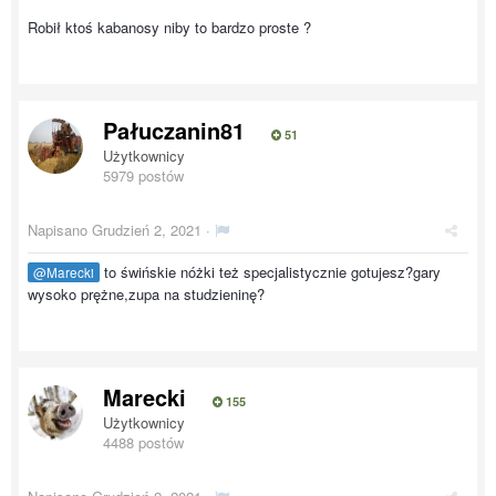
Robił ktoś kabanosy niby to bardzo proste ?
Pałuczanin81
51
Użytkownicy
5979 postów
Napisano
Grudzień 2, 2021
·
to świńskie nóżki też specjalistycznie gotujesz?gary
@Marecki
wysoko prężne,zupa na studzieninę?
Marecki
155
Użytkownicy
4488 postów