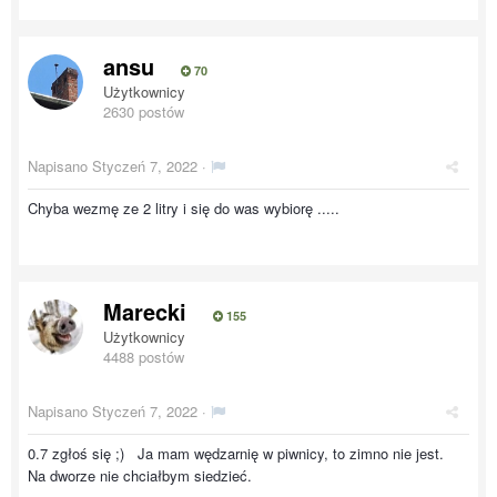
ansu
70
Użytkownicy
2630 postów
Napisano
Styczeń 7, 2022
·
Chyba wezmę ze 2 litry i się do was wybiorę .....
Marecki
155
Użytkownicy
4488 postów
Napisano
Styczeń 7, 2022
·
0.7 zgłoś się ;) Ja mam wędzarnię w piwnicy, to zimno nie jest.
Na dworze nie chciałbym siedzieć.