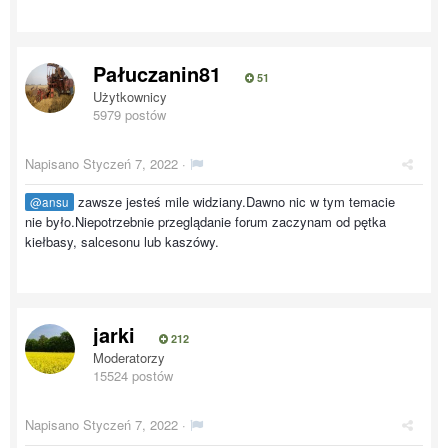
Pałuczanin81
51
Użytkownicy
5979 postów
Napisano
Styczeń 7, 2022
·
zawsze jesteś mile widziany.Dawno nic w tym temacie
@ansu
nie było.Niepotrzebnie przeglądanie forum zaczynam od pętka
kiełbasy, salcesonu lub kaszówy.
jarki
212
Moderatorzy
15524 postów
Napisano
Styczeń 7, 2022
·