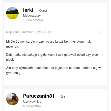
jarki
212
Moderatorzy
15524 postów
Napisano
Grudzień 2, 2021
·
Myślę że mylisz się może nie ale ja też tak myślałem i tak
mówiłem
Dziś nadal nie pakuję się do kuchni aby gotować obiad czy piec
placki
Ale przy wyrobach masarskich to ja jestem szefem i dobrze się w
tym czuję
Pałuczanin81
51
Użytkownicy
5979 postów