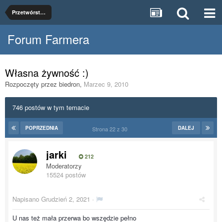
Przetwórstwo rolnospożywcze
Forum Farmera
Własna żywność :)
Rozpoczęty przez
biedron
,
Marzec 9, 2010
746 postów w tym temacie
POPRZEDNIA
DALEJ
Strona 22 z 30
jarki
212
Moderatorzy
15524 postów
Napisano
Grudzień 2, 2021
·
U nas też mała przerwa bo wszędzie pełno