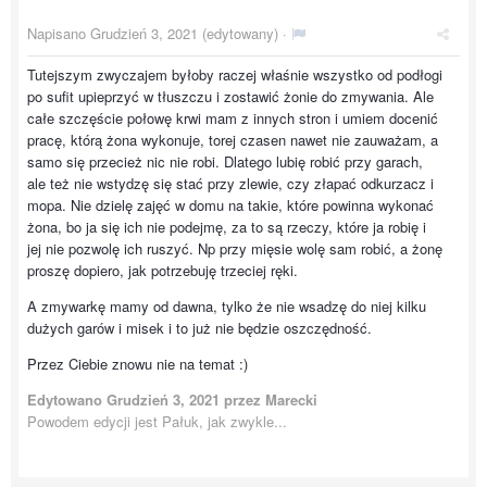
Napisano
Grudzień 3, 2021
(edytowany) ·
Tutejszym zwyczajem byłoby raczej właśnie wszystko od podłogi
po sufit upieprzyć w tłuszczu i zostawić żonie do zmywania. Ale
całe szczęście połowę krwi mam z innych stron i umiem docenić
pracę, którą żona wykonuje, torej czasen nawet nie zauważam, a
samo się przecież nic nie robi. Dlatego lubię robić przy garach,
ale też nie wstydzę się stać przy zlewie, czy złapać odkurzacz i
mopa. Nie dzielę zajęć w domu na takie, które powinna wykonać
żona, bo ja się ich nie podejmę, za to są rzeczy, które ja robię i
jej nie pozwolę ich ruszyć. Np przy mięsie wolę sam robić, a żonę
proszę dopiero, jak potrzebuję trzeciej ręki.
A zmywarkę mamy od dawna, tylko że nie wsadzę do niej kilku
dużych garów i misek i to już nie będzie oszczędność.
Przez Ciebie znowu nie na temat :)
Edytowano
Grudzień 3, 2021
przez Marecki
Powodem edycji jest Pałuk, jak zwykle...