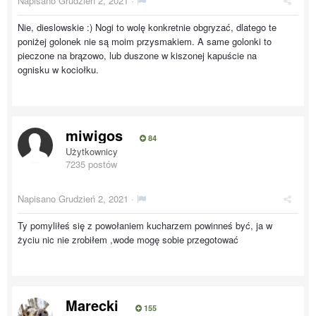
Napisano
Grudzień 2, 2021
·
Nie, dieslowskie :) Nogi to wolę konkretnie obgryzać, dlatego te
poniżej golonek nie są moim przysmakiem. A same golonki to
pieczone na brązowo, lub duszone w kiszonej kapuście na
ognisku w kociołku.
miwigos
84
Użytkownicy
7235 postów
Napisano
Grudzień 2, 2021
·
Ty pomyliłeś się z powołaniem kucharzem powinneś być, ja w
życiu nic nie zrobiłem ,wode mogę sobie przegotować
Marecki
155