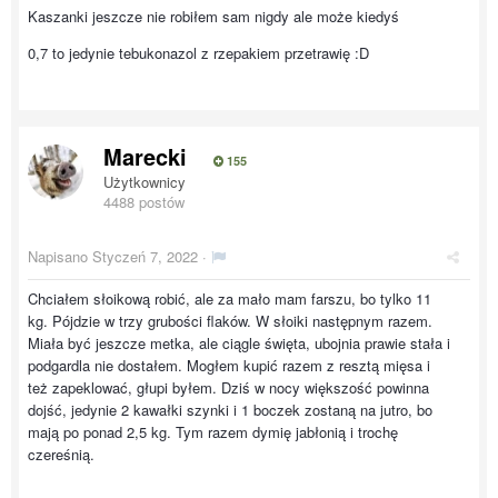
Kaszanki jeszcze nie robiłem sam nigdy ale może kiedyś
0,7 to jedynie tebukonazol z rzepakiem przetrawię :D
Marecki
155
Użytkownicy
4488 postów
Napisano
Styczeń 7, 2022
·
Chciałem słoikową robić, ale za mało mam farszu, bo tylko 11
kg. Pójdzie w trzy grubości flaków. W słoiki następnym razem.
Miała być jeszcze metka, ale ciągle święta, ubojnia prawie stała i
podgardla nie dostałem. Mogłem kupić razem z resztą mięsa i
też zapeklować, głupi byłem. Dziś w nocy większość powinna
dojść, jedynie 2 kawałki szynki i 1 boczek zostaną na jutro, bo
mają po ponad 2,5 kg. Tym razem dymię jabłonią i trochę
czereśnią.