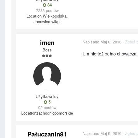
84
7235 postów
Location
Wielkopolska,
Janowiec wlkp.
imen
Napisano
Maj 8, 2016
·
Zgłoś 
Boss
U mnie też pełno chowacza z
Użytkownicy
5
92 postów
Location
zachodniopomorskie
Pałuczanin81
Napisano
Maj 9, 2016
·
Zgłoś 