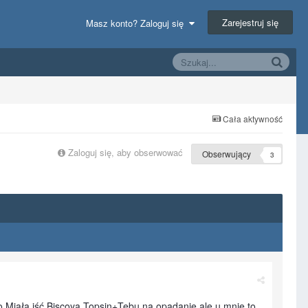
Zarejestruj się
Masz konto? Zaloguj się
Cała aktywność
Zaloguj się, aby obserwować
Obserwujący
3
 Miała iść Biscoya,Topsin+Tebu na opadanie ale u mnie to