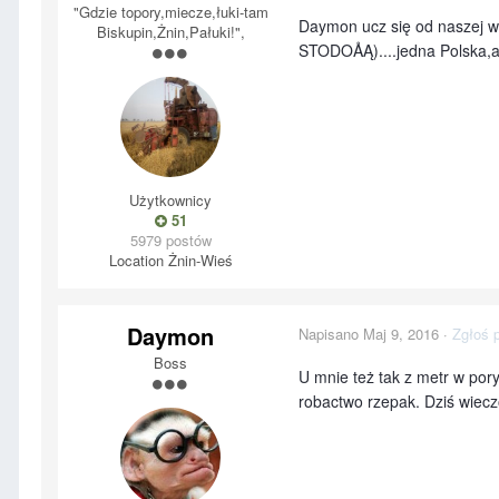
"Gdzie topory,miecze,łuki-tam
Daymon ucz się od naszej w
Biskupin,Żnin,Pałuki!",
STODOÅĄ)....jedna Polska,a 
Użytkownicy
51
5979 postów
Location
Żnin-Wieś
Daymon
Napisano
Maj 9, 2016
·
Zgłoś 
Boss
U mnie też tak z metr w pory
robactwo rzepak. Dziś wiecz