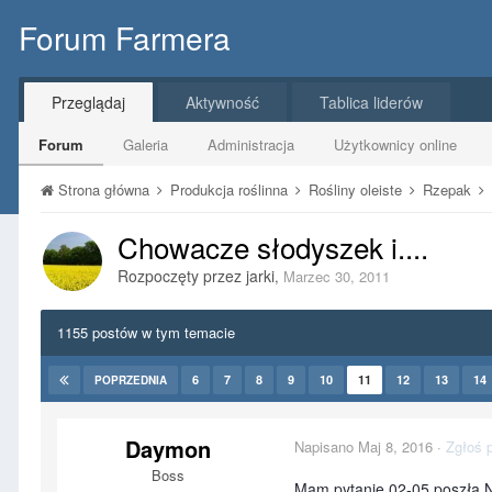
Forum Farmera
Przeglądaj
Aktywność
Tablica liderów
Forum
Galeria
Administracja
Użytkownicy online
Strona główna
Produkcja roślinna
Rośliny oleiste
Rzepak
Chowacze słodyszek i....
Rozpoczęty przez
jarki
,
Marzec 30, 2011
1155 postów w tym temacie
6
7
8
9
10
11
12
13
14
POPRZEDNIA
Daymon
Napisano
Maj 8, 2016
·
Zgłoś 
Boss
Mam pytanie 02-05 poszła Nu