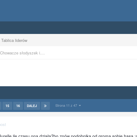
Tablica liderów
Chowacze słodyszek i....
Strona 11 z 47
15
16
DALEJ
post
relle ile czasu ona działa?bo znów podobnika od groma sobie hasa :o