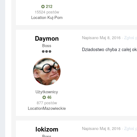
212
15524 postów
Location
Kuj-Pom
Daymon
Napisano
Maj 8, 2016
·
Zgłoś 
Boss
Dziadostwo chyba z całej oko
Użytkownicy
46
877 postów
Location
Mazowieckie
lokizom
Napisano
Maj 8, 2016
·
Zgłoś 
Boss