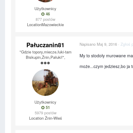
Użytkownicy
46
877 postów
Location
Mazowieckie
Pałuczanin81
Napisano
Maj 9, 2016
·
Zgłoś 
"Gdzie topory,miecze,łuki-tam
My to stodoły murowane mamy
Biskupin,Żnin,Pałuki!",
może...czym jedziesz,bo ja
Użytkownicy
51
5979 postów
Location
Żnin-Wieś