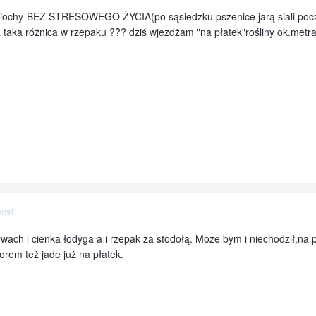
iochy-BEZ STRESOWEGO ŻYCIA(po sąsiedzku pszenice jarą siali począt
taka różnica w rzepaku ??? dziś wjezdżam "na płatek"rośliny ok.metra,a
post
wach i cienka łodyga a i rzepak za stodołą. Może bym i niechodził,na pol
orem też jade już na płatek.