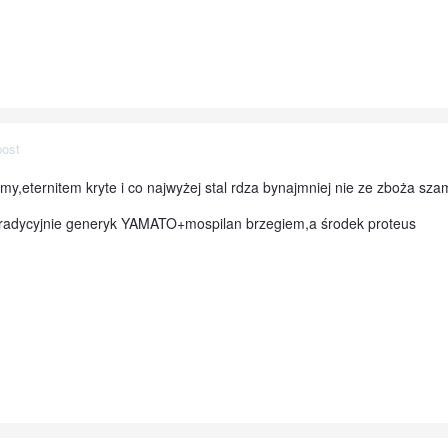
post
,eternitem kryte i co najwyżej stal rdza bynajmniej nie ze zboża sz
 tradycyjnie generyk YAMATO+mospilan brzegiem,a środek proteus