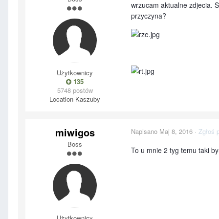
wrzucam aktualne zdjecia. Sł
przyczyna?
Użytkownicy
135
5748 postów
Location
Kaszuby
miwigos
Napisano
Maj 8, 2016
·
Zgłoś 
Boss
To u mnie 2 tyg temu taki był
Użytkownicy