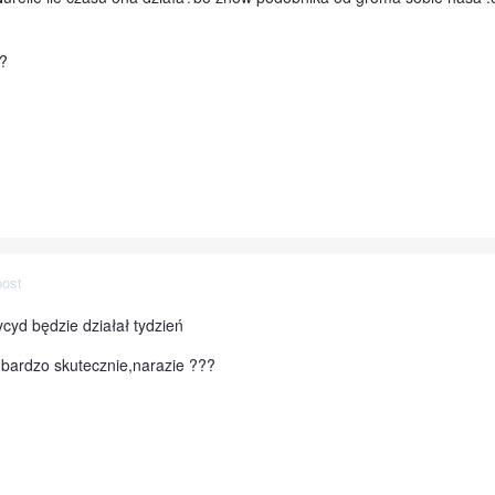
??
post
tycyd będzie działał tydzień
 bardzo skutecznie,narazie ???