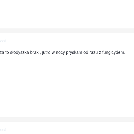
post
a to słodyszka brak , jutro w nocy pryskam od razu z fungicydem.
post