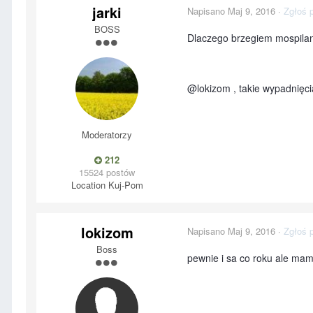
jarki
Napisano
Maj 9, 2016
·
Zgłoś 
BOSS
Dlaczego brzegiem mospilan
@lokizom , takie wypadnięci
Moderatorzy
212
15524 postów
Location
Kuj-Pom
lokizom
Napisano
Maj 9, 2016
·
Zgłoś 
Boss
pewnie i sa co roku ale mam