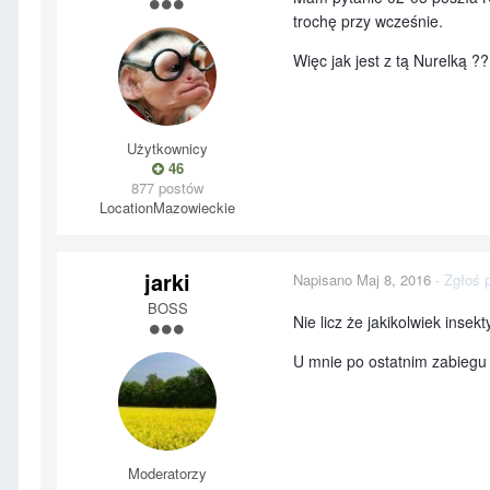
trochę przy wcześnie.
Więc jak jest z tą Nurelką ?
Użytkownicy
46
877 postów
Location
Mazowieckie
jarki
Napisano
Maj 8, 2016
·
Zgłoś 
BOSS
Nie licz że jakikolwiek insek
U mnie po ostatnim zabiegu
Moderatorzy