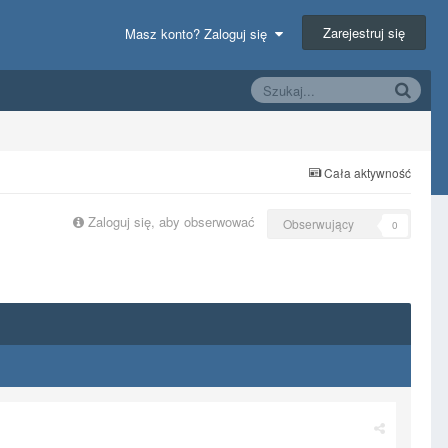
Zarejestruj się
Masz konto? Zaloguj się
Cała aktywność
Zaloguj się, aby obserwować
Obserwujący
0