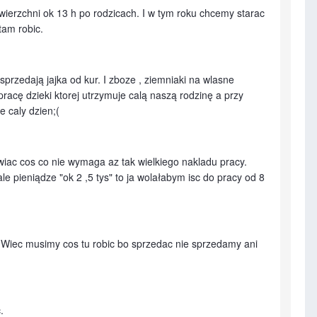
ierzchni ok 13 h po rodzicach. I w tym roku chcemy starac
tam robic.
przedają jajka od kur. I zboze , ziemniaki na wlasne
acę dzieki ktorej utrzymuje calą naszą rodzinę a przy
e caly dzien;(
iac cos co nie wymaga az tak wielkiego nakladu pracy.
e pieniądze "ok 2 ,5 tys" to ja wolałabym isc do pracy od 8
 Wiec musimy cos tu robic bo sprzedac nie sprzedamy ani
.