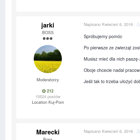
jarki
Napisano
Kwiecień 6, 2016
·
Z
BOSS
Spróbujemy pomóc
Po pierwsze ze zwierząt zost
Musisz mieć dla nich paszę-
Oboje chcecie nadal pracow
Moderatorzy
Jeśli tak to trzeba ułożyć d
212
15524 postów
Location
Kuj-Pom
Marecki
Napisano
Kwiecień 6, 2016
·
Z
Boss