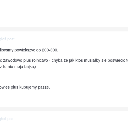
głoś post
elibysmy powiekszyc do 200-300.
 zawodowo plus rolnictwo - chyba ze jak ktos musiałby sie poswiecic 
 to nie moja bajka;(
owies plus kupujemy pasze.
głoś post