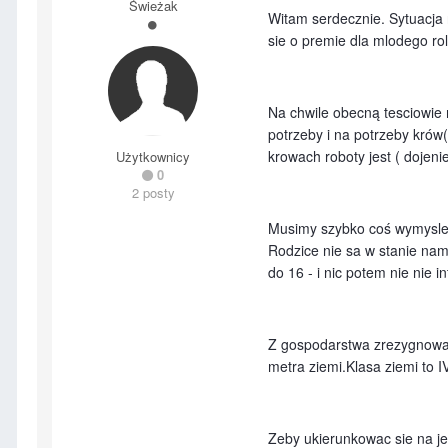
Świeżak
Witam serdecznie. Sytuacja 
sie o premie dla mlodego ro
Na chwile obecną tesciowie 
potrzeby i na potrzeby krów
krowach roboty jest ( dojeni
Użytkownicy
0
2 posty
Musimy szybko coś wymyslec 
Rodzice nie sa w stanie nam 
do 16 - i nic potem nie nie i
Z gospodarstwa zrezygnowac
metra ziemi.Klasa ziemi to I
Zeby ukierunkowac sie na j