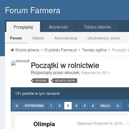
Forum Farmera
Przeglądaj
Aktywność
Tablica liderów
Forum
Galeria
Administracja
Użytkownicy online
Strona główna
O portalu Farmer.pl
Tematy ogólne
Początki w
Początki w rolnictwie
Rozpoczęty przez
skoczek
,
Kwiecień 9, 2011
rolnictwo
wå‚asna ziemia
131 postów w tym temacie
S
1
2
3
4
5
6
POPRZEDNIA
DALEJ
Olimpia
Napisano
Kwiecień 6, 2016
·
Z