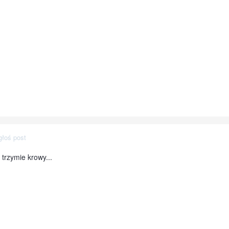
głoś post
 trzymie krowy...