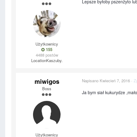
Lepsze byłoby pszenżyto lub 
Użytkownicy
155
4488 postów
Location
Kaszuby.
miwigos
Napisano
Kwiecień 7, 2016
·
Z
Boss
Ja bym siał kukurydze ,mało
Użytkownicy