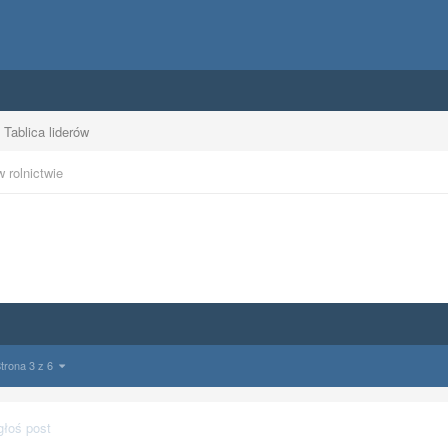
Tablica liderów
 rolnictwie
trona 3 z 6
głoś post