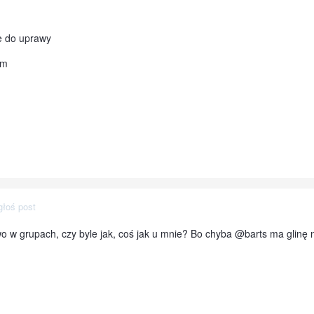
ie do uprawy
ym
głoś post
owo w grupach, czy byle jak, coś jak u mnie? Bo chyba @barts ma glinę n