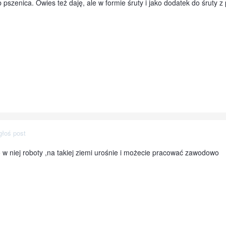
pszenica. Owies też daję, ale w formie śruty i jako dodatek do śruty z
głoś post
 w niej roboty ,na takiej ziemi urośnie i możecie pracować zawodowo