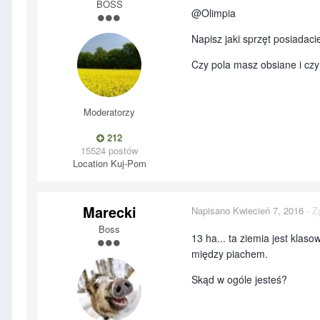
BOSS
@Olimpia
Napisz jaki sprzęt posiadac
Czy pola masz obsiane i cz
Moderatorzy
212
15524 postów
Location
Kuj-Pom
Marecki
Napisano
Kwiecień 7, 2016
·
Z
Boss
13 ha... ta ziemia jest klas
między piachem.
Skąd w ogóle jesteś?