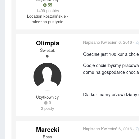
55
1499 postów
Location
koszalińskie -
mleczna pustynia
Olimpia
Napisano
Kwiecień 6, 2016
·
Z
Świeżak
Obecnie jest 100 kur a chci
Oboje chcielibysmy pracowac
domu na gospodarce chociaz
Dla kur mamy przewidziany 
Użytkownicy
0
2 posty
Marecki
Napisano
Kwiecień 6, 2016
·
Z
Boss