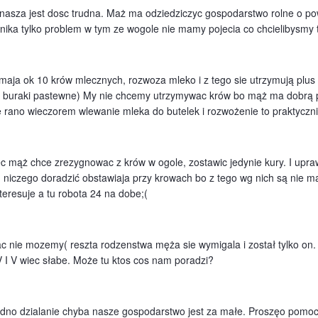
nasza jest dosc trudna. Maż ma odziedziczyc gospodarstwo rolne o pow
lnika tylko problem w tym ze wogole nie mamy pojecia co chcielibysmy 
maja ok 10 krów mlecznych, rozwoza mleko i z tego sie utrzymują plus s
( buraki pastewne) My nie chcemy utrzymywac krów bo mąż ma dobrą pr
e rano wieczorem wlewanie mleka do butelek i rozwożenie to praktyczni
mąż chce zrezygnowac z krów w ogole, zostawic jedynie kury. I upraw
niczego doradzić obstawiaja przy krowach bo z tego wg nich są nie mal
nteresuje a tu robota 24 na dobe;(
 nie mozemy( reszta rodzenstwa męża sie wymigala i został tylko on.
V I V wiec słabe. Może tu ktos cos nam poradzi?
edno dzialanie chyba nasze gospodarstwo jest za małe. Proszęo pomoc