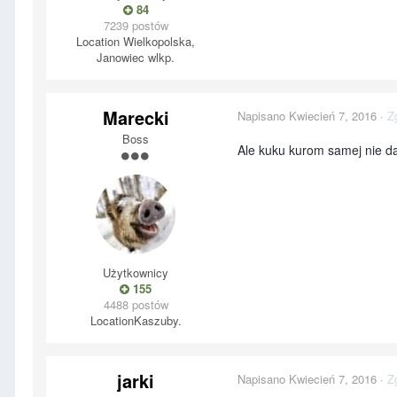
84
7239 postów
Location
Wielkopolska,
Janowiec wlkp.
Marecki
Napisano
Kwiecień 7, 2016
·
Z
Boss
Ale kuku kurom samej nie d
Użytkownicy
155
4488 postów
Location
Kaszuby.
jarki
Napisano
Kwiecień 7, 2016
·
Z