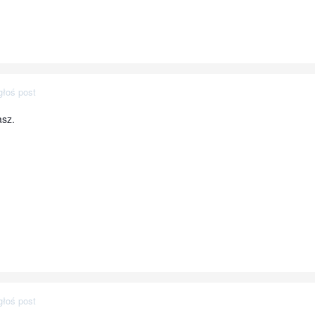
głoś post
asz.
głoś post