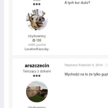
A tych kur dużo?
Użytkownicy
155
4488 postów
Location
Kaszuby.
arszczecin
Napisano
Kwiecień 6, 2016
·
Z
Tańczący z dzikami
Wychodzi na to że tylko gupi
Użytkownicy