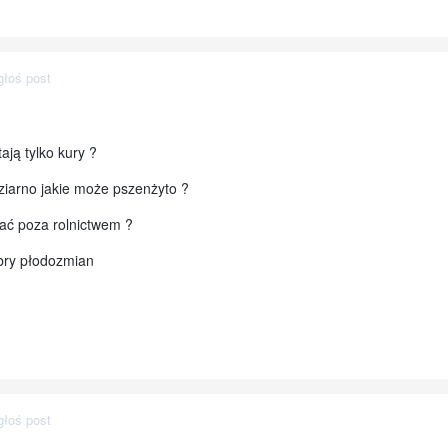
głoś post
ają tylko kury ?
ziarno jakie może pszenżyto ?
ać poza rolnictwem ?
obry płodozmian
głoś post