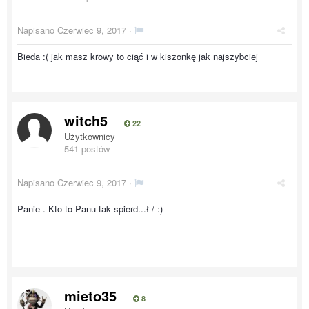
Napisano
Czerwiec 9, 2017
·
Bieda :( jak masz krowy to ciąć i w kiszonkę jak najszybciej
witch5
22
Użytkownicy
541 postów
Napisano
Czerwiec 9, 2017
·
Panie . Kto to Panu tak spierd...ł / :)
mieto35
8