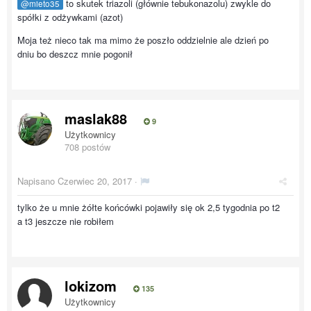
to skutek triazoli (głównie tebukonazolu) zwykle do
@mieto35
spółki z odżywkami (azot)
Moja też nieco tak ma mimo że poszło oddzielnie ale dzień po
dniu bo deszcz mnie pogonił
maslak88
9
Użytkownicy
708 postów
Napisano
Czerwiec 20, 2017
·
tylko że u mnie żółte końcówki pojawiły się ok 2,5 tygodnia po t2
a t3 jeszcze nie robiłem
lokizom
135
Użytkownicy