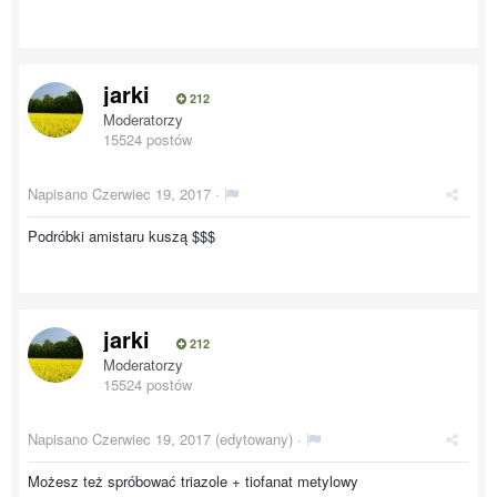
jarki
212
Moderatorzy
15524 postów
Napisano
Czerwiec 19, 2017
·
Podróbki amistaru kuszą $$$
jarki
212
Moderatorzy
15524 postów
Napisano
Czerwiec 19, 2017
(edytowany) ·
Możesz też spróbować triazole + tiofanat metylowy