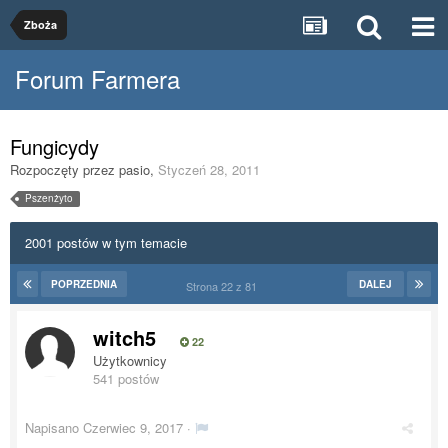
Zboża
Forum Farmera
Fungicydy
Rozpoczęty przez
pasio
,
Styczeń 28, 2011
Pszenżyto
2001 postów w tym temacie
POPRZEDNIA
DALEJ
Strona 22 z 81
witch5
22
Użytkownicy
541 postów
Napisano
Czerwiec 9, 2017
·