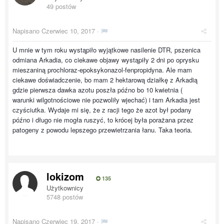
49 postów
Napisano
Czerwiec 10, 2017
·
U mnie w tym roku wystąpiło wyjątkowe nasilenie DTR, pszenica
odmiana Arkadia, co ciekawe objawy wystąpiły 2 dni po oprysku
mieszaniną prochloraz-epoksykonazol-fenpropidyna. Ale mam
ciekawe doświadczenie, bo mam
2 hektarową działkę z Arkadią
gdzie pierwsza dawka azotu poszła późno bo 10 kwietnia (
warunki wilgotnościowe nie pozwoliły wjechać) i tam Arkadia jest
czyściutka. Wydaje mi się, że z racji tego że azot był podany
późno i długo nie mogła ruszyć, to krócej była porażana przez
patogeny z powodu lepszego przewietrzania łanu. Taka teoria.
lokizom
135
Użytkownicy
5748 postów
Napisano
Czerwiec 19, 2017
·