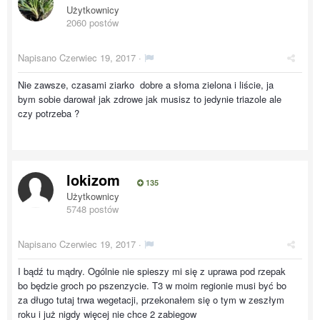
Użytkownicy
2060 postów
Napisano
Czerwiec 19, 2017
·
Nie zawsze, czasami ziarko dobre a słoma zielona i liście, ja
bym sobie darował jak zdrowe jak musisz to jedynie triazole ale
czy potrzeba ?
lokizom
135
Użytkownicy
5748 postów
Napisano
Czerwiec 19, 2017
·
I bądź tu mądry. Ogólnie nie spieszy mi się z uprawa pod rzepak
bo będzie groch po pszenzycie. T3 w moim regionie musi być bo
za długo tutaj trwa wegetacji, przekonałem się o tym w zeszłym
roku i już nigdy więcej nie chce 2 zabiegow