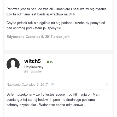
Panowie jest tu paru co zasiali kilimanjaro i nasuwa mi się pytanie
czy ta odmiana jest bardziej wrażliwa na DTR
Chyba jednak tak ale ogólnie mi się podoba i trzeba by pomyśleć
nad ochroną pod kątem jej specyfiki .
Edytowano
Czerwiec 9, 2017
przez jarki
witch5
22
Użytkownicy
541 postów
Napisano
Czerwiec 9, 2017
·
Byłem przekonany że Ty jesteś specem od kilimanjaro . Mam
odmianę z tej samej hodowli i pomimo średniego poziomu
ochrony czyściutka . Widocznie cecha odmianowa .