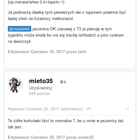
(np.menara/artea 0,4+topsiin 1)
Ja podnoszę dawkę tych pierwszych ale z topsinem powinno być
lepiej choć na fuzariozy metkonazol
pszenica OK zasuwaj z T3 ja planuję w tym
@maslak88
tygodniu może środa bo ma się trochę ochłodzić a jutro czekam
na deszczyk
Edytowano
Czerwiec 19, 2017
przez jarki
mieto35
8
Użytkownicy
645 postów
Napisano
Czerwiec 20, 2017
(edytowany) ·
Te żółte końcówki liści to normalne ?, bo u mnie w pszenicy też
tak jest .
Edytowano
Czerwiec 20, 2017
przez mieto35