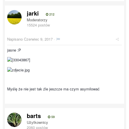
jarki
212
Moderatorzy
15524 postów
Napisano
Czerwiec 9, 2017
·
jasne :P
Myślę że nie jest tak źle jeszcze ma czym asymilować
barts
59
Użytkownicy
2060 postów