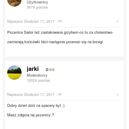
Użytkownicy
5979 postów
Napisano
Grudzień 17, 2017
·
Pszenica Sailor też zaatakowana grzybem-co to za cholerstwo-
zamierają końcówki liści-następnie przenosi się na brzegi
jarki
212
Moderatorzy
15524 postów
Napisano
Grudzień 17, 2017
·
Dobry dzień dziś na spacery był :)
Masz zdjęcia tej pszenicy ?