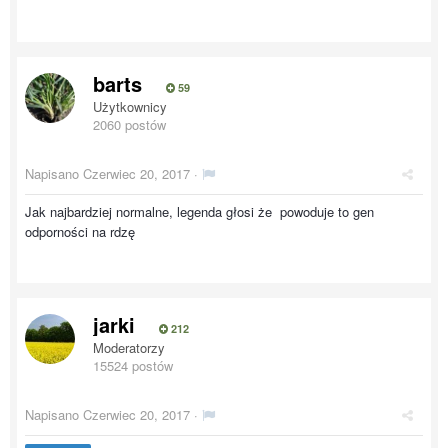
barts
59
Użytkownicy
2060 postów
Napisano
Czerwiec 20, 2017
·
Jak najbardziej normalne, legenda głosi że powoduje to gen
odporności na rdzę
jarki
212
Moderatorzy
15524 postów
Napisano
Czerwiec 20, 2017
·