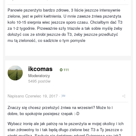
Panowie pszenżyto bardzo zdrowe, 3 liście jeszcze intensywnie
zielone, jest w pełni kwitnienia. U mnie zawsze żniwa pszenżyta
koło 10-15 sierpnia wiec jeszcze sporo czasu. Chciałbym dać T3
za 1-2 tygodnie. Przeważnie szły triazole a tak sobie myślę żeby
dołożyć cos ze strobi jeszcze do T3, żeby jeszcze przedłużyć
mu tą zieloność, co sadzicie o tym pomysle
ikcomas
111
Moderatorzy
5495 postów
Napisano
Czerwiec 19, 2017
·
Znaczy się chcesz przełożyć żniwa na wrzesień? Może to i
dobre, bo spokojnie posiejesz rzepak :-D
Wybacz ironię ale jak patrzę na te pszenżyta w mojej okolicy i ich
stan zdrowotny to i tak będą długo zielone bez T3 a Ty jeszcze o
strobi myślisz. Szykuje się światowy rekord Guinnessa czy jak?