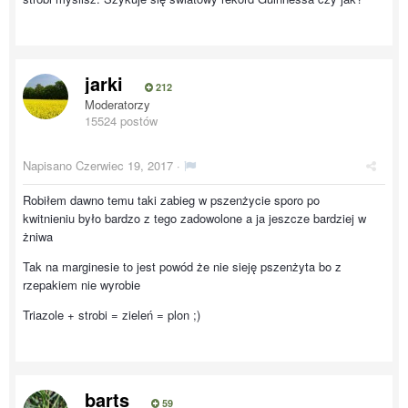
jarki
212
Moderatorzy
15524 postów
Napisano
Czerwiec 19, 2017
·
Robiłem dawno temu taki zabieg w pszenżycie sporo po
kwitnieniu było bardzo z tego zadowolone a ja jeszcze bardziej w
żniwa
Tak na marginesie to jest powód że nie sieję pszenżyta bo z
rzepakiem nie wyrobie
Triazole + strobi = zieleń = plon ;)
barts
59