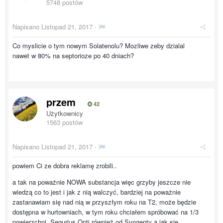
5748 postów
Napisano
Listopad 21, 2017
·
Co myslicie o tym nowym Solatenolu? Mozliwe zeby dzialal
nawet w 80% na septorioze po 40 dniach?
przem
42
Użytkownicy
1563 postów
Napisano
Listopad 21, 2017
·
powiem Ci ze dobra reklamę zrobili..
a tak na poważnie NOWA substancja więc grzyby jeszcze nie
wiedzą co to jest i jak z nią walczyć, bardziej na poważnie
zastanawiam się nad nią w przyszłym roku na T2, może będzie
dostępna w hurtowniach, w tym roku chciałem spróbować na 1/3
powierzchni Segurius Opti również od Syngenty a jak się