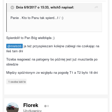
Dnia 6/9/2017 o 15:33,
witch5
napisał:
Panie . Kto to Panu tak spierd...ł / :)
Spierdolił to Pan Bóg wielbłąda ;)
ja też przyspieszam kolejne zabiegi nie czekając na
@mieto35
ileś tam dni
Trzeba reagować na patogeny bo później jest już musztarda po
obiedzie
Między spóźnionym ze względu na pogodę T1 a T2 było 18 dni
1 osoba lubi to
Florek
0
Użytkownicy